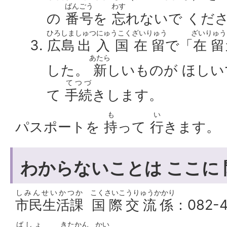
ばんごう
わす
の
番号
を
忘
れないで くだ
ひろしま
しゅつにゅうこく
ざいりゅう
ざいりゅう
広島
出入国
在留
で「
在留
あたら
した。
新
しいものが ほし
てつづ
て
手続
きします。
も
い
パスポートを
持
って
行
きます。
わからないことは ここに
しみんせいかつか
こくさいこうりゅうかかり
市民生活課
国際交流係
：082-4
ばしょ
きたかん
かい