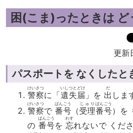
困(こま)ったときは 
更新日
パスポートを なくしたと
けいさつ
いしつとどけ
だ
警察
に「
遺失届
」を
出
しま
けいさつ
ばんごう
じゅり
ばんごう
警察
で
番号
（
受理
番号
）を
ばんごう
わす
の
番号
を
忘
れないで くだ