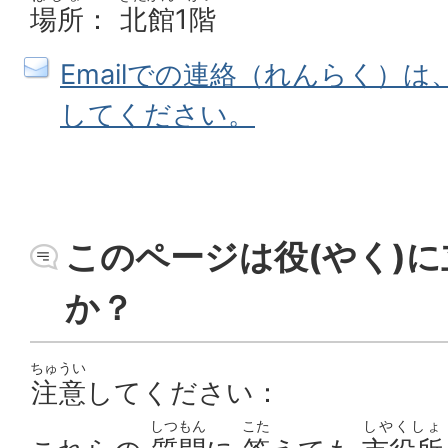
場所
：
北館
1
階
Emailでの連絡（れんらく）
してください。
このページは役(やく)に
か？
ちゅうい
注意
してください：
しつもん
こた
しやくしょ