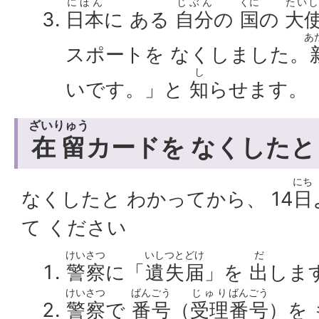
にほん
じぶん
くに
たいし
日本
に ある
自分
の
国
の
大
あ
スポートを なくしました。
し
いです。」と
知
らせます。
ざいりゅう
在留
カードを なくしたと
にち
なくしたと わかってから、 14
日
て ください
けいさつ
いしつとどけ
だ
警察
に「
遺失届
」を
出
しま
けいさつ
ばんごう
じゅり
ばんごう
警察
で
番号
（
受理
番号
）を