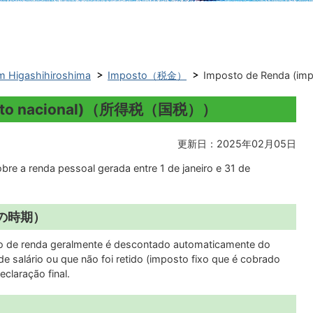
 Higashihiroshima
Imposto（税金）
Imposto de Renda (
posto nacional)（所得税（国税））
更新日：2025年02月05日
re a renda pessoal gerada entre 1 de janeiro e 31 de
納税の時期）
to de renda geralmente é descontado automaticamente do
de salário ou que não foi retido (imposto fixo que é cobrado
eclaração final.