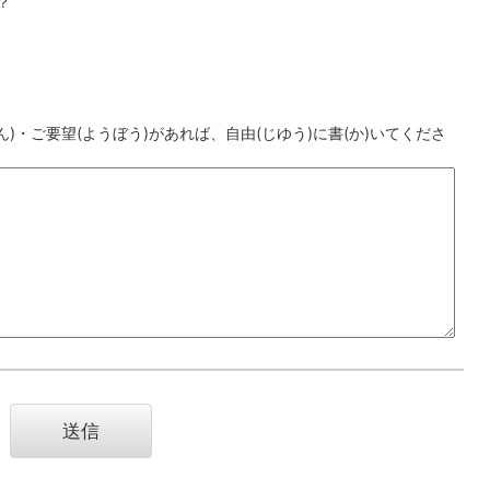
？
)・ご要望(ようぼう)があれば、自由(じゆう)に書(か)いてくださ