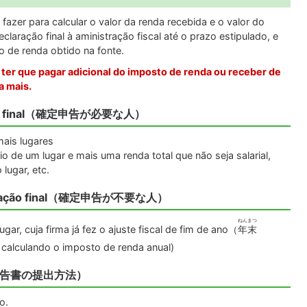
fazer para calcular o valor da renda recebida e o valor do
aração final à aministração fiscal até o prazo estipulado, e
o de renda obtido na fonte.
e ter que pagar adicional do imposto de renda ou receber de
a mais.
ração final（確定申告が必要な人）
mais lugares
 de um lugar e mais uma renda total que não seja salarial,
lugar, etc.
eclaração final（確定申告が不要な人）
ねんまつ
r, cuja firma já fez o ajuste fiscal de fim de ano
（
年末
a calculando o imposto de renda anual)
ão（申告書の提出方法）
io.