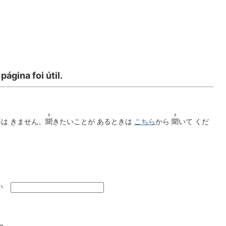
página foi útil.
じ
き
き
事
は きません。
聞
きたいことが あるときは
こちら
から
聞
いて くだ
い