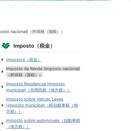
imposto nacional)（所得税（国税））
Imposto（税金）
Impostos（税金）
Imposto de Renda (imposto nacional)
（所得税（国税））
Imposto Residencial (imposto
municipal)（市県民税（地方税））
Imposto sobre Veículo Leves
(imposto municipal)（軽自動車税（地
方税））
Imposto sobre automóveis（自動車税
（地方税））