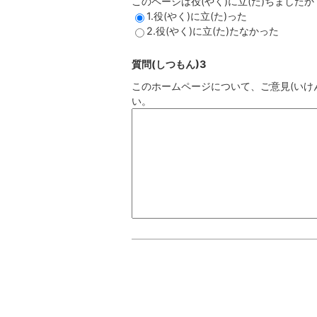
このページは役(やく)に立(た)ちましたか
1.役(やく)に立(た)った
2.役(やく)に立(た)たなかった
質問(しつもん)3
このホームページについて、ご意見(いけん
い。