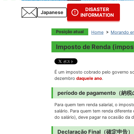
DISASTER
Japanese
INFORMATION
Posição atual
Home
Morando em
Imposto de Renda (im
É um imposto cobrado pelo governo sob
dezembro
daquele ano
.
período de pagamento（
Para quem tem renda salarial, o impos
salário. Para quem tem renda diferente 
do salário), deve pagar na ocasião da d
Declaração Final（確定申告）