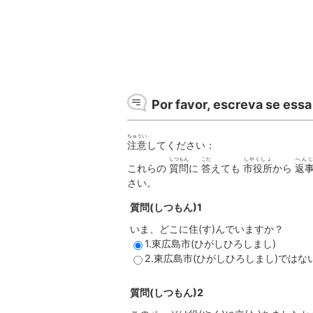
Por favor, escreva se essa 
ちゅうい
注意
してください：
しつもん
こた
しやくしょ
へん
これらの
質問
に
答
えても
市役所
から
返
さい。
質問(しつもん)1
いま、どこに住(す)んでいますか？
1.東広島市(ひがしひろしまし)
2.東広島市(ひがしひろしまし)ではな
質問(しつもん)2