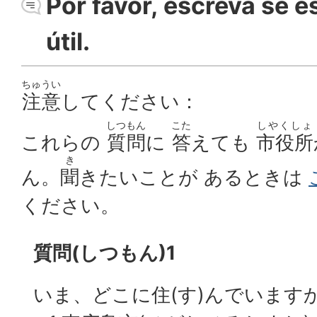
Por favor, escreva se e
útil.
ちゅうい
注意
してください：
しつもん
こた
しやくしょ
これらの
質問
に
答
えても
市役所
き
ん。
聞
きたいことが あるときは
ください。
質問(しつもん)1
いま、どこに住(す)んでいます