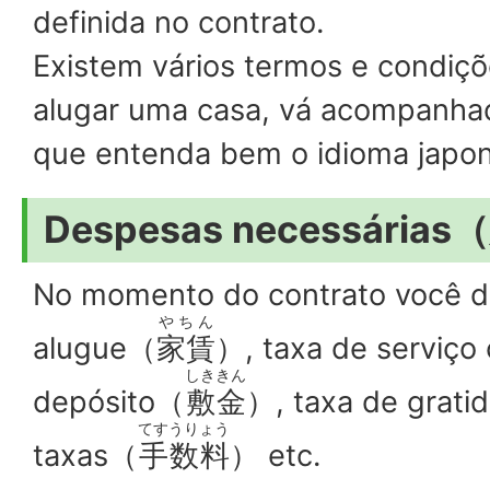
definida no contrato.
Existem vários termos e condiçõe
alugar uma casa, vá acompanh
que entenda bem o idioma japon
Despesas necessári
No momento do contrato você d
やちん
alugue
（
家賃
）
, taxa de serviç
しききん
depósito
（
敷金
）
, taxa de grati
てすうりょう
taxas
（
手数料
） etc.