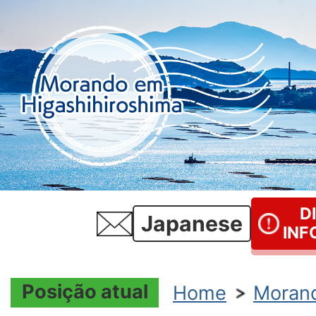
D
Japanese
INF
Posição atual
Home
Morand