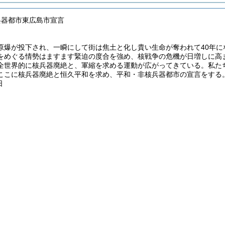
兵器都市東広島市宣言
原爆が投下され、一瞬にして街は焦土と化し貴い生命が奪われて40年に
をめぐる情勢はますます緊迫の度合を強め、核戦争の危機が日増しに高
全世界的に核兵器廃絶と、軍縮を求める運動が広がってきている。私た
ここに核兵器廃絶と恒久平和を求め、平和・非核兵器都市の宣言をする
日