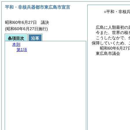
平和・非核兵器都市東広島市宣言
○平和・非核
昭和60年6月27日 議決
広島に人類最初の
(昭和60年6月27日施行)
今また、世界の核
こうしたなかで、
条項目次
沿革
保障していくため、
本則
昭和60年6月27
第1項
東広島市議会