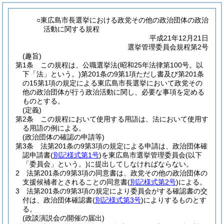
○東広島市長選挙における政党その他の政治団体の政治
活動に関する規程
平成21年12月21日
選挙管理委員会規程第2号
(趣旨)
第1条
この規程は、公職選挙法
(昭和25年法律第100号。以
下「法」という。)
第201条の9第1項ただし書及び第201条
の15第1項の規定による東広島市長選挙において政党その
他の政治団体が行う政治活動に関し、必要な事項を定める
ものとする。
(定義)
第2条
この規程において使用する用語は、法において使用す
る用語の例による。
(政治団体の確認の申請等)
第3条
法第201条の9第3項の規定による申請は、政治団体確
認申請書
(
別記様式第1号
)
を東広島市選挙管理委員会
(以下
「委員会」という。)
に提出してしなければならない。
2
法第201条の9第3項の同意書は、政党その他の政治団体の
支援候補者とされることの同意書
(
別記様式第2号
)
による。
3
法第201条の9第3項の規定により委員会がする確認書の交
付は、政治団体確認書
(
別記様式第3号
)
によりするものとす
る。
(政談演説会の開催の届出)