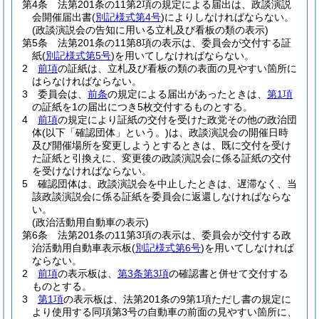
第4条
法第201条の11第2項の規定による届出は、政談演説
会開催届出書
(
別記様式第4号
)
によりしなければならない。
(政談演説会の告知に用いる立札及び看板の類の表示)
第5条
法第201条の11第8項の表示は、委員会が交付する証
紙
(
別記様式第5号
)
を用いてしなければならない。
2
前項
の証紙は、立札及び看板の類の表面の見やすい箇所に
はらなければならない。
3
委員会は、
前条
の規定による届出があったときは、
第1項
の証紙を1の届出につき5枚交付するものとする。
4
前項
の規定により証紙の交付を受けた政党その他の政治団
体
(以下「確認団体」という。)
は、政談演説会の開催日時
及び開催場所を変更しようとするときは、既に交付を受け
た証紙と引換えに、変更後の政談演説会に係る証紙の交付
を受けなければならない。
5
確認団体は、政談演説会を中止したときは、遅滞なく、当
該政談演説会に係る証紙を委員会に返還しなければならな
い。
(政治活動用自動車の表示)
第6条
法第201条の11第3項の表示は、委員会が交付する政
治活動用自動車表示板
(
別記様式第6号
)
を用いてしなければ
ならない。
2
前項
の表示板は、
第3条第3項
の確認書と併せて交付する
ものとする。
3
第1項
の表示板は、法第201条の9第1項ただし書の規定に
より使用する同項第3号の自動車の前面の見やすい箇所に、