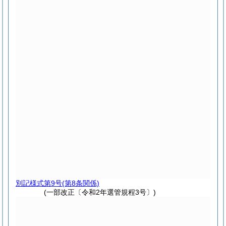
別記様式第9号
(第8条関係)
(一部改正〔令和2年選管規程3号〕)