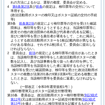
れの方法によるかは、選挙の都度、委員会が定める。
4
第6条第2項
及び
前条
の規定は、検印票等の交付について
準用する。
(政治活動用ポスターの検印又はポスター証紙の交付の手続
等)
第9条
前条第2項
の規定により検印票等の交付を受けた確認
団体は、検印等を受けようとするときは、当該検印票等に
政党その他の政治団体の名称及び代表者の氏名を記載し、
並びに検印等を受ける責任者が署名をして、これに掲示し
ようとする政治活動用ポスターを1枚
(記載内容が異なるも
のがある場合は、それぞれ1枚)
添えて、委員会に提出しな
ければならない。
2
委員会は、
前項
の規定による検印票等の提出があったとき
は、当該検印票等に検印等をした政治活動用ポスターの枚
数を記入し、及び当該事務を取り扱った者の印を押して、
当該検印票等を当該提出をした者に返却するものとする。
3
検印等を受けた確認団体は、検印等を受けた政治活動用ポ
スターの枚数が法第201条の9第1項第4号に定める枚数に達
したときは、当該検印票等を委員会に返還しなければなら
ない。
(一部改正〔令和3年選管規程1号〕)
(検印整理簿又はポスター証紙交付整理簿)
第10条
委員会は、政治活動用ポスター検印整理簿
(
別記様式
第12号
)
又は政治活動用ポスター証紙交付整理簿
(
別記様式
第13号
)
を備え、これらに検印等状況を記載するものとす