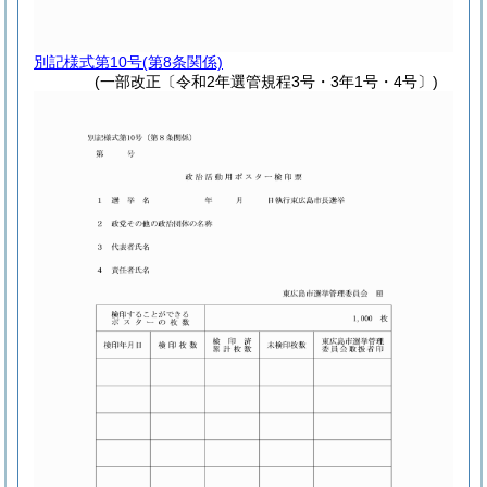
別記様式第10号
(第8条関係)
(一部改正〔令和2年選管規程3号・3年1号・4号〕)