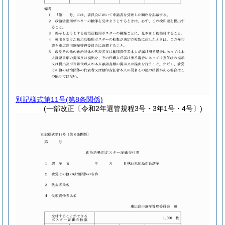
別記様式第11号
(第8条関係)
(一部改正〔令和2年選管規程3号・3年1号・4号〕)