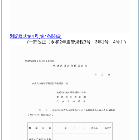
別記様式第4号
(第4条関係)
(一部改正〔令和2年選管規程3号・3年1号・4号〕)