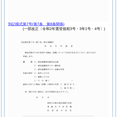
別記様式第7号
(第7条、第8条関係)
(一部改正〔令和2年選管規程3号・3年1号・4号〕)