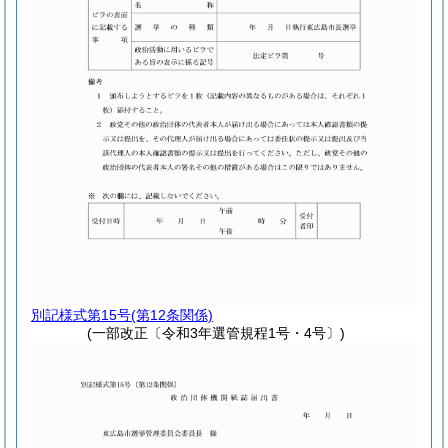
別記様式第15号
(第12条関係)
(一部改正〔令和3年選管規程1号・4号〕)