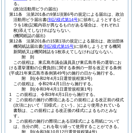
る。
(政治活動用ビラの届出)
第11条
法第201条の9第1項第6号の規定による届出は、政治
活動用ビラ届出書
(
別記様式第14号
)
に頒布しようとするビ
ラを1枚
(記載内容が異なるものがある場合は、それぞれ1
枚)
添えてしなければならない。
(機関紙誌の届出)
第12条
法第201条の15第1項の規定による届出は、政治団体
機関紙誌届出書
(
別記様式第15号
)
に頒布しようとする機関
新聞紙又は機関雑誌を1枚添えてしなければならない。
附
則
この規程は、東広島市議会議員及び東広島市長の選挙にお
ける選挙運動の公費負担に関する条例の一部を改正する条例
(平成21年東広島市条例第49号)
の施行の日から施行する。
附
則
(令和2年4月1日
選管規程第3号)
この規程は、令和2年4月1日から施行する。
附
則
(令和3年4月1日
選管規程第1号)
1
この規程は、令和3年4月1日から施行する。
2
この規程の施行の際現にあるこの規程による改正前の様式
(次項において「旧様式」という。)
により使用されている
書類は、この規程による改正後の様式によるものとみな
す。
3
この規程の施行の際現にある旧様式による用紙について
は、当分の間、これを取り繕って使用することができる。
附
則
(令和3年10月12日
選管規程第4号)