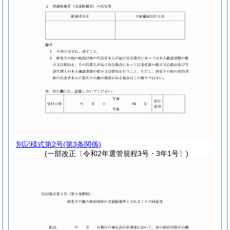
別記様式第2号
(第3条関係)
(一部改正〔令和2年選管規程3号・3年1号〕)