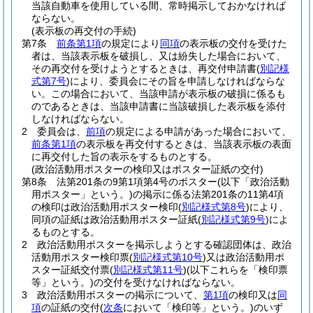
当該自動車を使用している間、常時掲示しておかなければ
ならない。
(表示板の再交付の手続)
第7条
前条第1項
の規定により
同項
の表示板の交付を受けた
者は、当該表示板を破損し、又は紛失した場合において、
その再交付を受けようとするときは、再交付申請書
(
別記様
式第7号
)
により、委員会にその旨を申請しなければならな
い。
この場合において、当該申請が表示板の破損に係るも
のであるときは、当該申請書に当該破損した表示板を添付
しなければならない。
2
委員会は、
前項
の規定による申請があった場合において、
前条第1項
の表示板を再交付するときは、当該表示板の表面
に再交付した旨の表示をするものとする。
(政治活動用ポスターの検印又はポスター証紙の交付)
第8条
法第201条の9第1項第4号のポスター
(以下「政治活動
用ポスター」という。)
の掲示に係る法第201条の11第4項
の検印は政治活動用ポスター検印
(
別記様式第8号
)
により、
同項の証紙は政治活動用ポスター証紙
(
別記様式第9号
)
によ
るものとする。
2
政治活動用ポスターを掲示しようとする確認団体は、政治
活動用ポスター検印票
(
別記様式第10号
)
又は政治活動用ポ
スター証紙交付票
(
別記様式第11号
)
(以下これらを「検印票
等」という。)
の交付を受けなければならない。
3
政治活動用ポスターの掲示について、
第1項
の検印又は
同
項
の証紙の交付
(
次条
において「検印等」という。)
のいず