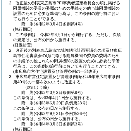
2
改正後の別表東広島市PFI事業者選定委員会の項に掲げる
附属機関の委員の委嘱のための手続その他当該附属機関の
設置のために必要な準備行為は、この条例の施行前におい
ても行うことができる。
附
則
(令和2年3月4日
条例第4号)
(施行期日)
1
この条例は、令和2年4月1日から施行する。
ただし、次項
の規定は、公布の日から施行する。
(経過措置)
2
改正後の別表東広島市地域強靱化計画審議会の項及び東広
島市住宅審議会の項に掲げる附属機関の委員の委嘱のため
の手続その他これらの附属機関の設置のために必要な準備
行為は、この条例の施行前においても行うことができる。
(東広島市営住宅設置及び管理条例の一部改正)
3
東広島市営住宅設置及び管理条例
(昭和49年東広島市条例
第40号)
の一部を次のように改正する。
(次のよう略)
附
則
(令和3年3月2日
条例第9号)
この条例は、令和3年4月1日から施行する。
附
則
(令和3年6月29日
条例第28号)
この条例は、公布の日から施行する。
附
則
(令和3年9月21日
条例第36号)
この条例は、公布の日から施行する。
附
則
(令和4年3月3日
条例第3号)
(施行期日)