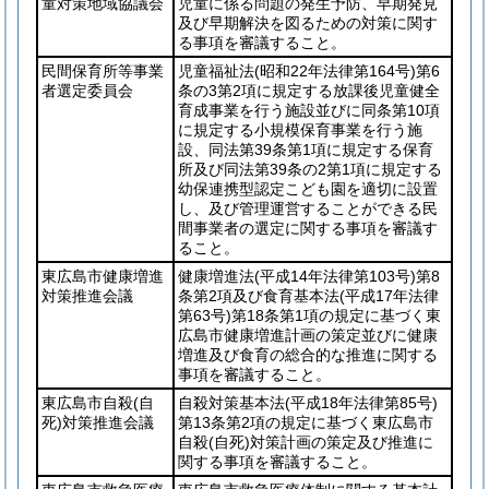
童対策地域協議会
児童に係る問題の発生予防、早期発見
及び早期解決を図るための対策に関す
る事項を審議すること。
民間保育所等事業
児童福祉法
(昭和22年法律第164号)
第6
者選定委員会
条の3第2項に規定する放課後児童健全
育成事業を行う施設並びに同条第10項
に規定する小規模保育事業を行う施
設、同法第39条第1項に規定する保育
所及び同法第39条の2第1項に規定する
幼保連携型認定こども園を適切に設置
し、及び管理運営することができる民
間事業者の選定に関する事項を審議す
ること。
東広島市健康増進
健康増進法
(平成14年法律第103号)
第8
対策推進会議
条第2項及び食育基本法
(平成17年法律
第63号)
第18条第1項の規定に基づく東
広島市健康増進計画の策定並びに健康
増進及び食育の総合的な推進に関する
事項を審議すること。
東広島市自殺
(自
自殺対策基本法
(平成18年法律第85号)
死)
対策推進会議
第13条第2項の規定に基づく東広島市
自殺
(自死)
対策計画の策定及び推進に
関する事項を審議すること。