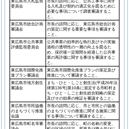
東広島市入札監視
市長の諮問に応じ、公共工事等に関す
委員会
る入札及び契約の適正化を図るために
必要な事項について調査審議するこ
と。
東広島市総合計画
市長の諮問に応じ、東広島市総合計画
審議会
の策定に関する重要な事項を審議する
こと。
東広島市公共事業
公共事業の効率的な執行及びその実施
評価監視委員会
過程の透明性の一層の向上を図るた
め、採択後一定期間を経過した公共事
業の再評価に関する事項を審議するこ
と。
東広島市国際化推
東広島市国際化推進プランの策定及び
進プラン審議会
推進について審議すること。
東広島市地方創生
まち・ひと・しごと創生法
(平成26年法
審議会
律第136号)
第10条に規定する市町村ま
ち・ひと・しごと創生総合戦略の策定
及びその効果の検証を審議すること。
東広島市市民協働
市長の諮問に応じ、市と市民との協働
のまちづくり推進
のまちづくりの推進に関する施策に関
会議
する事項について審議すること。
東広島市町名等審
市長の諮問に応じ、町の名称の変更、
議会
町の区域の設定、変更及び廃止並びに