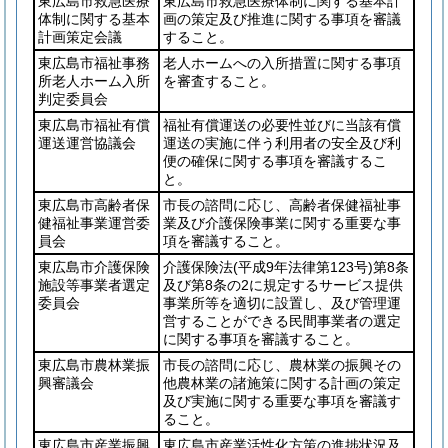
東広島市救急医療
東広島市救急医療体制に関する基本計
体制に関する基本
画の策定及び推進に関する事項を審議
計画策定会議
すること。
東広島市福祉事務
老人ホームへの入所措置に関する事項
所老人ホーム入所
を審査すること。
判定委員会
東広島市福祉有償
福祉有償運送の必要性並びに当該有償
運送運営協議会
運送の実施に伴う利用者の安全及び利
便の確保に関する事項を審議するこ
と。
東広島市高齢者保
市長の諮問に応じ、高齢者保健福祉事
健福祉事業運営委
業及び介護保険事業に関する重要な事
員会
項を審議すること。
東広島市介護保険
介護保険法
(平成9年法律第123号)
第8条
施設等事業者選定
及び第8条の2に規定するサービス提供
委員会
事業所等を適切に設置し、及び管理運
営することができる民間事業者の選定
に関する事項を審議すること。
東広島市農林業振
市長の諮問に応じ、農林業の振興その
興審議会
他農林業の諸施策に関する計画の策定
及び実施に関する重要な事項を審議す
ること。
東広島市産業振興
東広島市産業活性化方策の進捗状況及