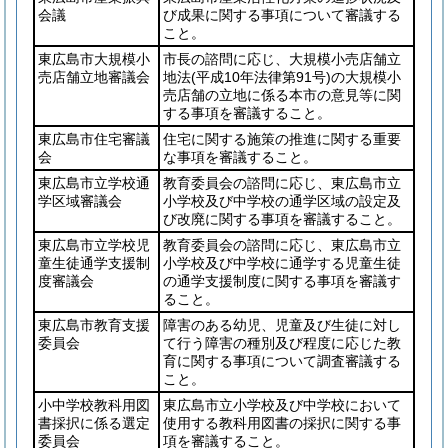
会議
び成果に関する事項について審議する
こと。
東広島市大規模小
市長の諮問に応じ、大規模小売店舗立
売店舗立地審議会
地法
(平成10年法律第91号)
の大規模小
売店舗の立地に係る本市の意見等に関
する事項を審議すること。
東広島市住宅審議
住宅に関する施策の推進に関する重要
会
な事項を審議すること。
東広島市立学校通
教育委員会の諮問に応じ、東広島市立
学区域審議会
小学校及び中学校の通学区域の設定及
び改廃に関する事項を審議すること。
東広島市立学校児
教育委員会の諮問に応じ、東広島市立
童生徒通学支援制
小学校及び中学校に通学する児童生徒
度審議会
の通学支援制度に関する事項を審議す
ること。
東広島市教育支援
障害のある幼児、児童及び生徒に対し
委員会
て行う障害の種別及び程度に応じた教
育に関する事項について調査審議する
こと。
小中学校教科用図
東広島市立小学校及び中学校において
書採択に係る選定
使用する教科用図書の採択に関する事
委員会
項を審議すること。