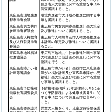
住居表示の実施に関する重要な事項を
調査審議すること。
東広島市環境先進
環境先進都市の形成の推進に関する事
都市推進会議
項を審議すること。
東広島市男女共同
東広島市男女共同参画推進計画の策定
参画推進審議会
及び推進について審議すること。
東広島市人権教育
東広島市人権教育及び人権啓発推進基
及び人権啓発推進
本計画の策定及び推進について審議す
審議会
ること。
東広島市地域福祉
東広島市地域共生社会推進計画の事業
推進協議会
の推進及び当該計画の見直しに関する
協議を行うこと。
東広島市障がい者
東広島市障がい者計画並びに東広島市
計画等審議会
障がい福祉計画及び東広島市障がい児
福祉計画の策定及び推進に関する重要
な事項を審議すること。
東広島市予防接種
予防接種法
(昭和23年法律第68号)
に基
健康被害調査委員
づく予防接種による健康被害発生に関
会
する事項について調査及び助言を行う
こと。
東広島市要保護児
児童の人権を守り、児童虐待等要保護