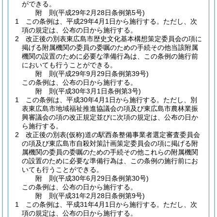
ができる。
附
則
(平成29年2月28日
条例第5号)
1
この条例は、平成29年4月1日から施行する。
ただし、次
項の規定は、公布の日から施行する。
2
改正後の別表東広島市歴史文化基本構想策定委員会の項に
掲げる附属機関の委員の委嘱のための手続その他当該附属
機関の設置のために必要な準備行為は、この条例の施行前
においても行うことができる。
附
則
(平成29年9月29日
条例第39号)
この条例は、公布の日から施行する。
附
則
(平成30年3月1日
条例第3号)
1
この条例は、平成30年4月1日から施行する。
ただし、別
表東広島市地域福祉推進協議会の項及び東広島市農林業振
興審議会の項の改正規定並びに次項の規定は、公布の日か
ら施行する。
2
改正後の別表
(仮称)
道の駅西条整備事業者選定審査委員会
の項及び東広島市自殺対策計画策定委員会の項に掲げる附
属機関の委員の委嘱のための手続その他これらの附属機関
の設置のために必要な準備行為は、この条例の施行前にお
いても行うことができる。
附
則
(平成30年6月29日
条例第30号)
この条例は、公布の日から施行する。
附
則
(平成31年2月28日
条例第9号)
1
この条例は、平成31年4月1日から施行する。
ただし、次
項の規定は、公布の日から施行する。