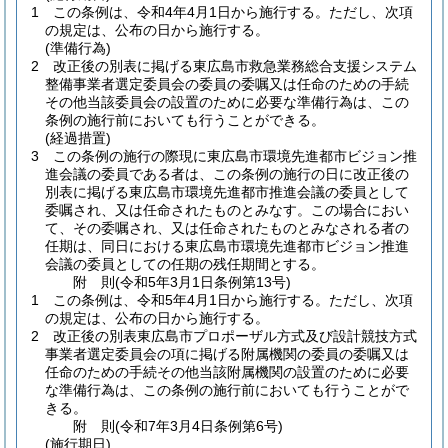
1
この条例は、令和4年4月1日から施行する。
ただし、次項
の規定は、公布の日から施行する。
(準備行為)
2
改正後の別表に掲げる東広島市救急業務総合支援システム
整備事業者選定委員会の委員の委嘱又は任命のための手続
その他当該委員会の設置のために必要な準備行為は、この
条例の施行前においても行うことができる。
(経過措置)
3
この条例の施行の際現に東広島市環境先進都市ビジョン推
進会議の委員である者は、この条例の施行の日に改正後の
別表に掲げる東広島市環境先進都市推進会議の委員として
委嘱され、又は任命されたものとみなす。
この場合におい
て、その委嘱され、又は任命されたものとみなされる者の
任期は、同日における東広島市環境先進都市ビジョン推進
会議の委員としての任期の残任期間とする。
附
則
(令和5年3月1日
条例第13号)
1
この条例は、令和5年4月1日から施行する。
ただし、次項
の規定は、公布の日から施行する。
2
改正後の別表東広島市プロポーザル方式及び設計競技方式
事業者選定委員会の項に掲げる附属機関の委員の委嘱又は
任命のための手続その他当該附属機関の設置のために必要
な準備行為は、この条例の施行前においても行うことがで
きる。
附
則
(令和7年3月4日
条例第6号)
(施行期日)