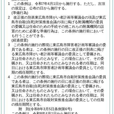
1
この条例は、令和7年4月1日から施行する。
ただし、次項
の規定は、公布の日から施行する。
(準備行為)
2
改正後の別表東広島市障がい者計画等審議会の項及び東広
島市自殺
(自死)
対策推進会議の項に掲げる附属機関の委員
の委嘱又は任命のための手続その他これらの附属機関の設
置のために必要な準備行為は、この条例の施行前において
も行うことができる。
(経過措置)
3
この条例の施行の際現に東広島市障害者計画等審議会の委
員である者は、この条例の施行の日に改正後の別表に掲げ
る東広島市障がい者計画等審議会の委員として委嘱され、
又は任命されたものとみなす。
この場合において、その委
嘱され、又は任命されたものとみなされる者の任期は、同
日における東広島市障害者計画等審議会の委員としての任
期の残任期間とする。
4
この条例の施行の際現に東広島市自殺対策推進会議の委員
である者は、この条例の施行の日に改正後の別表に掲げる
東広島市自殺
(自死)
対策推進会議の委員として委嘱され、
又は任命されたものとみなす。
この場合において、その委
嘱され、又は任命されたものとみなされる者の任期は、同
日における東広島市自殺対策推進会議の委員としての任期
の残任期間とする。
附
則
(令和8年3月5日
条例第6号)
この条例は、令和8年4月1日から施行する。