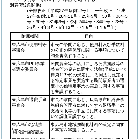
別表
(第2条関係)
(全部改正〔平成27年条例12号〕、一部改正〔平成
27年条例51号・28年11号・29年5号・39号・30年3
号・30号・31年9号・令和2年4号・3年9号・28号・
36号・4年3号・5年13号・7年6号・8年6号〕)
附属機関
目的
東広島市使用料等
市長の諮問に応じ、使用料及び手数料
審議会
の公正の確保等に関する事項について
調査審議すること。
東広島市PFI事業
民間資金等の活用による公共施設等の
者選定委員会
整備等の促進に関する法律
(平成11年法
律第117号)
の規定による同法に規定す
る特定事業を実施する民間事業者の選
定その他特定事業の実施に関する事項
を審議すること。
東広島市退職手当
市長の諮問に応じ、広島県市町総合事
審査会
務組合管理者に対してする退職手当の
支給制限等の申立てに関する事項につ
いて調査審議すること。
東広島市地域強
東広島市地域強靱化計画の策定に関す
じん
る事項を審議すること。
化計画審議会
靱