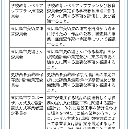
学校教育レベルア
学校教育レベルアッププラン及び教育
ッププラン推進委
委員会が策定する学校教育推進に係る
員会
プランに関する事項を評価し、及び審
議すること。
東広島市美術展運
東広島市美術展の運営を円滑かつ適正
営委員会
に行うため、作品の公募、審査員の推
薦、無鑑査作家の承認等について審議
すること。
東広島市史編さん
東広島市史の編さんに係る基本計画及
委員会
び実施計画の策定並びに東広島市史の
編さんに関する重要な事項を審議する
こと。
史跡西条酒蔵群保
史跡西条酒蔵群保存活用計画の策定並
存活用計画策定委
びに史跡西条酒蔵群の保存管理及び整
員会
備活用に関する重要な事項を審議する
こと。
東広島市プロポー
本市が発注する物品の調達若しくは役
ザル方式及び設計
務の提供又は建設工事に関連する設計
競技方式事業者選
(設計と一体的に建設工事を請け負わせ
定委員会
る場合を含む。)
に係る業務のうち、プ
ロポーザル方式又は設計競技方式によ
って事業者又は設計案を選定するもの
について、それぞれの業務ごとに選定