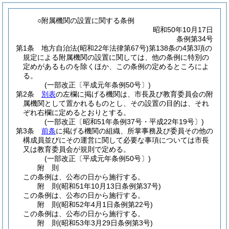
○附属機関の設置に関する条例
昭和50年10月17日
条例第34号
第1条
地方自治法
(昭和22年法律第67号)
第138条の4第3項の
規定による附属機関の設置に関しては、他の条例に特別の
定めがあるものを除くほか、この条例の定めるところによ
る。
(一部改正〔平成元年条例50号〕)
第2条
別表
の左欄に掲げる機関は、市長及び教育委員会の附
属機関として置かれるものとし、その設置の目的は、それ
ぞれ右欄に定めるとおりとする。
(一部改正〔昭和51年条例37号・平成22年19号〕)
第3条
前条
に掲げる機関の組織、所掌事務及び委員その他の
構成員並びにその運営に関して必要な事項については市長
又は教育委員会が規則で定める。
(一部改正〔平成元年条例50号〕)
附
則
この条例は、公布の日から施行する。
附
則
(昭和51年10月13日
条例第37号)
この条例は、公布の日から施行する。
附
則
(昭和52年4月1日
条例第22号)
この条例は、公布の日から施行する。
附
則
(昭和53年3月29日
条例第3号)