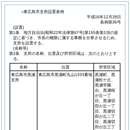
○東広島市支所設置条例
平成16年12月28日
条例第36号
(設置)
第1条
地方自治法
(昭和22年法律第67号)
第155条第1項の規
定に基づき、市長の権限に属する事務を分掌させるため、
支所を設置する。
(名称等)
第2条
支所の名称、位置及び所管区域は、次のとおりとす
る。
名称
位置
所管区域
東広島市黒瀬
東広島市黒瀬町丸山1333番地
黒瀬町、黒
支所
瀬松ケ丘、
黒瀬学園
台、黒瀬桜
が丘一丁
目、黒瀬切
田が丘一丁
目、黒瀬切
田が丘二丁
目、黒瀬切
田が丘三丁