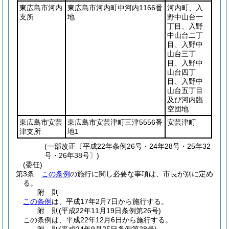
東広島市河内
東広島市河内町中河内1166番
河内町、入
支所
地
野中山台一
丁目、入野
中山台二丁
目、入野中
山台三丁
目、入野中
山台四丁
目、入野中
山台五丁目
及び河内臨
空団地
東広島市安芸
東広島市安芸津町三津5556番
安芸津町
津支所
地1
(一部改正〔平成22年条例26号・24年28号・25年32
号・26年38号〕)
(委任)
第3条
この条例
の施行に関し必要な事項は、市長が別に定め
る。
附
則
この条例
は、平成17年2月7日から施行する。
附
則
(平成22年11月19日
条例第26号)
この条例は、平成22年12月6日から施行する。