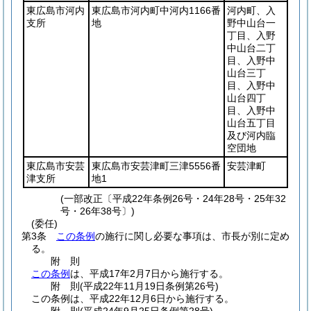
東広島市河内
東広島市河内町中河内1166番
河内町、入
支所
地
野中山台一
丁目、入野
中山台二丁
目、入野中
山台三丁
目、入野中
山台四丁
目、入野中
山台五丁目
及び河内臨
空団地
東広島市安芸
東広島市安芸津町三津5556番
安芸津町
津支所
地1
(一部改正〔平成22年条例26号・24年28号・25年32
号・26年38号〕)
(委任)
第3条
この条例
の施行に関し必要な事項は、市長が別に定め
る。
附
則
この条例
は、平成17年2月7日から施行する。
附
則
(平成22年11月19日
条例第26号)
この条例は、平成22年12月6日から施行する。