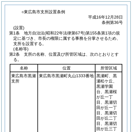
○東広島市支所設置条例
平成16年12月28日
条例第36号
(設置)
第1条
地方自治法
(昭和22年法律第67号)
第155条第1項の規
定に基づき、市長の権限に属する事務を分掌させるため、
支所を設置する。
(名称等)
第2条
支所の名称、位置及び所管区域は、次のとおりとす
る。
名称
位置
所管区域
東広島市黒瀬
東広島市黒瀬町丸山1333番地
黒瀬町、黒
支所
瀬松ケ丘、
黒瀬学園
台、黒瀬桜
が丘一丁
目、黒瀬切
田が丘一丁
目、黒瀬切
田が丘二丁
目、黒瀬切
田が丘三丁