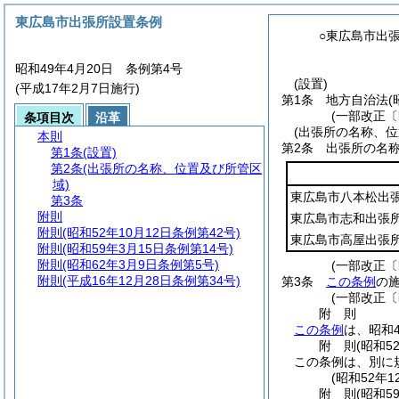
東広島市出張所設置条例
○東広島市出
昭和49年4月20日 条例第4号
(設置)
(平成17年2月7日施行)
第1条
地方自治法
(
(一部改正〔
条項目次
沿革
(出張所の名称、位
本則
第2条
出張所の名
第1条
(設置)
第2条
(出張所の名称、位置及び所管区
域)
東広島市八本松出
第3条
附則
東広島市志和出張
附則
(昭和52年10月12日条例第42号)
東広島市高屋出張
附則
(昭和59年3月15日条例第14号)
附則
(昭和62年3月9日条例第5号)
(一部改正〔
附則
(平成16年12月28日条例第34号)
第3条
この条例
の
(一部改正〔
附
則
この条例
は、昭和
附
則
(昭和5
この条例は、別に
(昭和52年
附
則
(昭和5