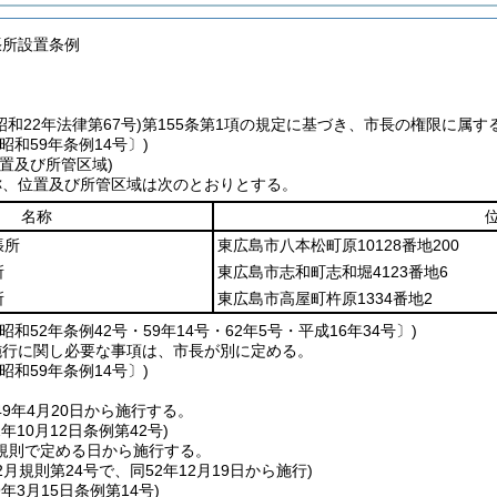
張所設置条例
昭和22年法律第67号)
第155条第1項の規定に基づき、市長の権限に属
昭和59年条例14号〕)
置及び所管区域)
称、位置及び所管区域は次のとおりとする。
名称
張所
東広島市八本松町原10128番地200
所
東広島市志和町志和堀4123番地6
所
東広島市高屋町杵原1334番地2
昭和52年条例42号・59年14号・62年5号・平成16年34号〕)
施行に関し必要な事項は、市長が別に定める。
昭和59年条例14号〕)
49年4月20日から施行する。
2年10月12日
条例第42号)
規則で定める日から施行する。
12月規則第24号で、同52年12月19日から施行)
9年3月15日
条例第14号)