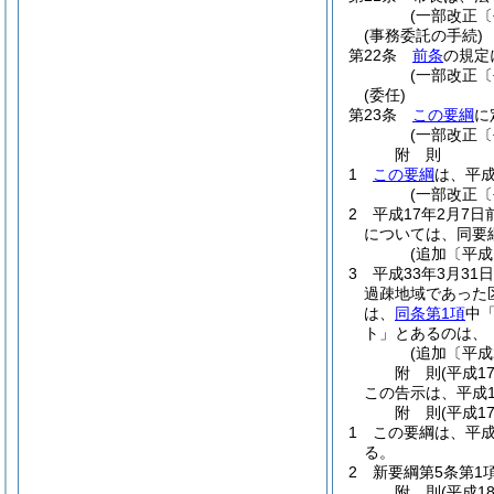
(一部改正〔
(事務委託の手続)
第22条
前条
の規定
(一部改正〔
(委任)
第23条
この要綱
に
(一部改正〔
附
則
1
この要綱
は、平成
(一部改正〔
2
平成17年2月7
については、同要
(追加〔平成
3
平成33年3月3
過疎地域であった
は、
同条第1項
中「
ト」とあるのは、
(追加〔平成
附
則
(平成1
この告示は、平成1
附
則
(平成1
1
この要綱は、平成
る。
2
新要綱第5条第1
附
則
(平成1