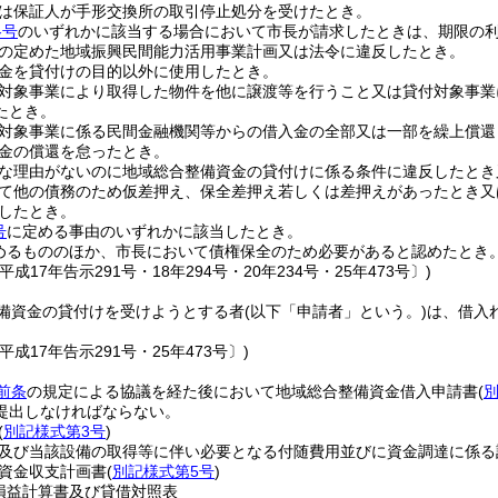
は保証人が手形交換所の取引停止処分を受けたとき。
各号
のいずれかに該当する場合において市長が請求したときは、期限の
の定めた地域振興民間能力活用事業計画又は法令に違反したとき。
金を貸付けの目的以外に使用したとき。
対象事業により取得した物件を他に譲渡等を行うこと又は貸付対象事業
たとき。
対象事業に係る民間金融機関等からの借入金の全部又は一部を繰上償還
金の償還を怠ったとき。
な理由がないのに地域総合整備資金の貸付けに係る条件に違反したとき
て他の債務のため仮差押え、保全差押え若しくは差押えがあったとき又
したとき。
号
に定める事由のいずれかに該当したとき。
めるもののほか、市長において債権保全のため必要があると認めたとき
成17年告示291号・18年294号・20年234号・25年473号〕)
備資金の貸付けを受けようとする者
(以下「申請者」という。)
は、借入
。
平成17年告示291号・25年473号〕)
前条
の規定による協議を経た後において地域総合整備資金借入申請書
(
提出しなければならない。
(
別記様式第3号
)
及び当該設備の取得等に伴い必要となる付随費用並びに資金調達に係る
資金収支計画書
(
別記様式第5号
)
損益計算書及び貸借対照表