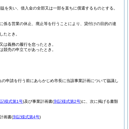
利益を失い、借入金の全部又は一部を直ちに償還するものとする。
に係る営業の休止、廃止等を行うことにより、貸付けの目的の達
したとき。
又は義務の履行を怠ったとき。
は競売の申立てがあったとき。
。
れの申請を行う前にあらかじめ市長に当該事業計画について協議し
別記様式第1号
)
及び事業計画書
(
別記様式第2号
)
に、次に掲げる書類
計画書
(
別記様式第4号
)