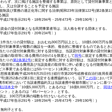
かわらず、次に掲げる施設を整備する事業は、原則として貸付対象事業
し、又は分譲することを予定する施設
規制及び業務の適正化等に関する法律
(昭和23年法律第122号)
第2条第
る施設
成17年告示291号・18年294号・25年473号・29年190号〕)
備資金の貸付対象となる民間事業者等は、法人格を有する団体とする。
平成17年告示291号・20年234号〕)
1件当たりの貸付額は、おおむね300万円以上とし、10億5,000万円を
貸付対象事業が複数の施設を一体的、複合的に整備するものであるときは、
件当たりの貸付対象費用に対する貸付額は、当該貸付対象事業の貸付対象
設備の取得等に係る費用の3分の1を限度として
同号
に規定する費用に算
当たりの
第2条第2号
に規定する費用に対する貸付額は、当該貸付対象事
の取得等に係る費用及び当該資産の取得等に伴い必要となる付随費用の
ビス事業である場合には50パーセント)
未満とする。
構想推進要綱
(平成26年8月25日付け総行市第200号総務省自治行政局長通
7号)
第252条の2第1項に規定する連携協約をいう。以下
この項
において
携市町村において当該連携協約又は当該連携中枢都市圏ビジョンに基づ
第1項本文
中「10億5,000万円」とあるのは「16億8,000万円」と、
同項
セント」とあるのは「45パーセント」とする。
額は、100万円未満の端数を付けないものとする。
成17年告示291号・18年294号・25年473号・29年190号〕)
、無利子とする。