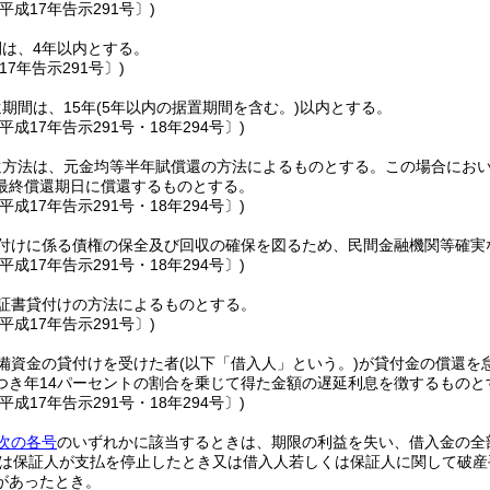
平成17年告示291号〕)
は、4年以内とする。
17年告示291号〕)
期間は、15年
(5年以内の据置期間を含む。)
以内とする。
平成17年告示291号・18年294号〕)
還方法は、元金均等半年賦償還の方法によるものとする。
この場合におい
最終償還期日に償還するものとする。
平成17年告示291号・18年294号〕)
付けに係る債権の保全及び回収の確保を図るため、民間金融機関等確実
平成17年告示291号・18年294号〕)
証書貸付けの方法によるものとする。
平成17年告示291号〕)
備資金の貸付けを受けた者
(以下「借入人」という。)
が貸付金の償還を
つき年14パーセントの割合を乗じて得た金額の遅延利息を徴するものと
平成17年告示291号・18年294号〕)
次の各号
のいずれかに該当するときは、期限の利益を失い、借入金の全
は保証人が支払を停止したとき又は借入人若しくは保証人に関して破産
があったとき。