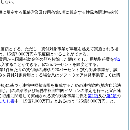
としない。
1項に規定する風俗営業及び同条第5項に規定する性風俗関連特殊営
限度額とする。
ただし、貸付対象事業が年度を越えて実施される場
15億7,000万円を限度額とすることができる。
費用から国庫補助金等の額を控除した額
(ただし、用地取得費を
第2
入することができる。)
の35パーセントを限度とする。
業1件当たりの貸付額の総額の20パーセント
(貸付対象事業が、試
みを貸付対象費用とする場合又はソフトウェア開発事業若しくは情
知)
に基づく連携中枢都市圏を形成するための連携協約
(地方自治法
同じ。)
の締結等及び連携中枢都市圏ビジョンの策定を行った宣言連
く取組に関連して実施される貸付対象事業に係る
第1項
及び
第2項
の
ただし書
中「15億7,000万円」とあるのは「25億3,000万円」と、