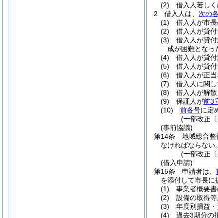
(2)
借入人若しく
2
借入人は、
次の
(1)
借入人が市長
(2)
借入人が貸付
(3)
借入人が貸付
成が困難となっ
(4)
借入人が貸付
(5)
借入人が貸付
(6)
借入人が正当
(7)
借入人に関し
(8)
借入人が解散
(9)
保証人が
前3
(10)
前各号
に定
(一部改正〔平
(事前協議)
第14条
地域総合整
なければならない
(一部改正〔
(借入申請)
第15条
申請者は、
を添付して市長に
(1)
事業者概要書
(2)
設備の取得等
(3)
年度別損益・
(4)
過去3期分の