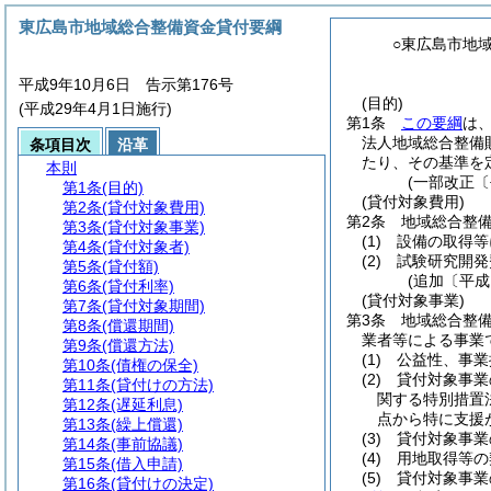
東広島市地域総合整備資金貸付要綱
○東広島市地
平成9年10月6日 告示第176号
(目的)
(平成29年4月1日施行)
第1条
この要綱
は
法人地域総合整備
条項目次
沿革
たり、その基準を
本則
(一部改正〔
第1条
(目的)
(貸付対象費用)
第2条
(貸付対象費用)
第2条
地域総合整
第3条
(貸付対象事業)
(1)
設備の取得等
第4条
(貸付対象者)
(2)
試験研究開発
第5条
(貸付額)
(追加〔平成
第6条
(貸付利率)
(貸付対象事業)
第7条
(貸付対象期間)
第3条
地域総合整
第8条
(償還期間)
業者等による事業
第9条
(償還方法)
(1)
公益性、事業
第10条
(債権の保全)
(2)
貸付対象事業
第11条
(貸付けの方法)
関する特別措置
第12条
(遅延利息)
点から特に支援
第13条
(繰上償還)
(3)
貸付対象事業
第14条
(事前協議)
(4)
用地取得等の
第15条
(借入申請)
(5)
貸付対象事業
第16条
(貸付けの決定)