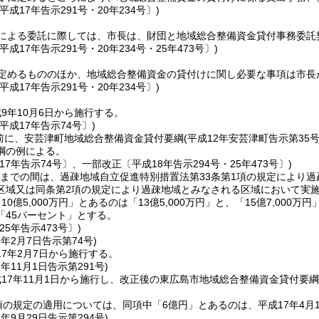
平成17年告示291号・20年234号〕)
による委託に際しては、市長は、財団と地域総合整備資金貸付事務委託
平成17年告示291号・20年234号・25年473号〕)
定めるもののほか、地域総合整備資金の貸付けに関し必要な事項は市長
平成17年告示291号・20年234号〕)
9年10月6日から施行する。
平成17年告示74号〕)
日前に、安芸津町地域総合整備資金貸付要綱
(平成12年安芸津町告示第35号
綱の例による。
17年告示74号〕、一部改正〔平成18年告示294号・25年473号〕)
1日までの間は、過疎地域自立促進特別措置法第33条第1項の規定により
区域又は同条第2項の規定により過疎地域とみなされる区域において実
10億5,000万円」とあるのは「13億5,000万円」と、「15億7,000万
「45パーセント」とする。
25年告示473号〕)
7年2月7日
告示第74号)
7年2月7日から施行する。
7年11月1日
告示第291号)
17年11月1日から施行し、改正後の東広島市地域総合整備資金貸付要綱
項の規定の適用については、同項中「6億円」とあるのは、平成17年4月1
8年9月29日
告示第294号)