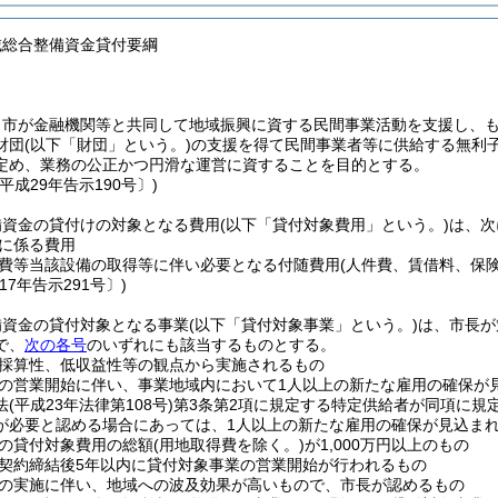
域総合整備資金貸付要綱
、市が金融機関等と共同して地域振興に資する民間事業活動を支援し、
財団
(以下「財団」という。)
の支援を得て民間事業者等に供給する無利
定め、業務の公正かつ円滑な運営に資することを目的とする。
平成29年告示190号〕)
備資金の貸付けの対象となる費用
(以下「貸付対象費用」という。)
は、次
に係る費用
費等当該設備の取得等に伴い必要となる付随費用
(人件費、賃借料、保
17年告示291号〕)
備資金の貸付対象となる事業
(以下「貸付対象事業」という。)
は、市長が
で、
次の各号
のいずれにも該当するものとする。
採算性、低収益性等の観点から実施されるもの
の営業開始に伴い、事業地域内において1人以上の新たな雇用の確保が
法
(平成23年法律第108号)
第3条第2項に規定する特定供給者が同項に規
が必要と認める場合にあっては、1人以上の新たな雇用の確保が見込まれ
の貸付対象費用の総額
(用地取得費を除く。)
が1,000万円以上のもの
契約締結後5年以内に貸付対象事業の営業開始が行われるもの
の実施に伴い、地域への波及効果が高いもので、市長が認めるもの