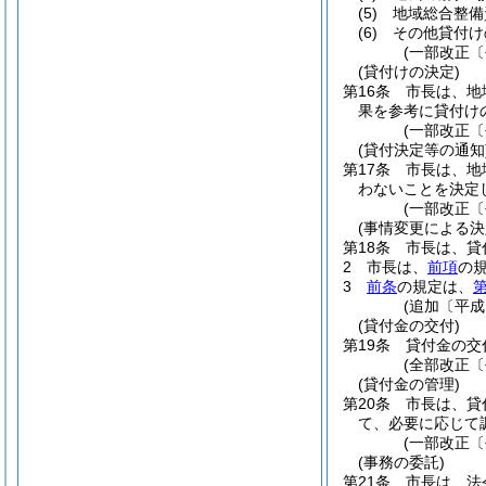
(5)
地域総合整備
(6)
その他貸付け
(一部改正〔
(貸付けの決定)
第16条
市長は、地
果を参考に貸付け
(一部改正〔
(貸付決定等の通知
第17条
市長は、地
わないことを決定
(一部改正〔
(事情変更による決
第18条
市長は、貸
2
市長は、
前項
の
3
前条
の規定は、
第
(追加〔平成
(貸付金の交付)
第19条
貸付金の交
(全部改正〔
(貸付金の管理)
第20条
市長は、貸
て、必要に応じて
(一部改正〔
(事務の委託)
第21条
市長は、法