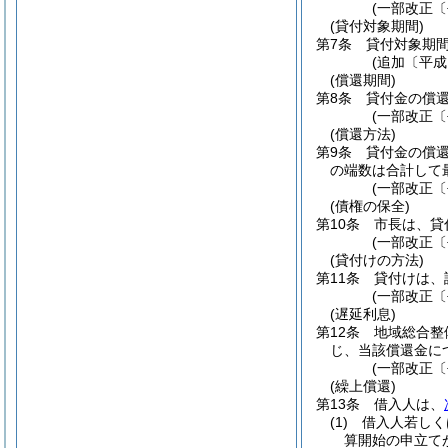
(一部改正〔
(貸付対象期間)
第7条
貸付対象期間
(追加〔平成
(償還期間)
第8条
貸付金の償還
(一部改正〔
(償還方法)
第9条
貸付金の償
の端数は合計して
(一部改正〔
(債権の保全)
第10条
市長は、貸
(一部改正〔
(貸付けの方法)
第11条
貸付けは、
(一部改正〔
(遅延利息)
第12条
地域総合整
じ、当該償還金に
(一部改正〔
(繰上償還)
第13条
借入人は、
(1)
借入人若しく
算開始の申立て