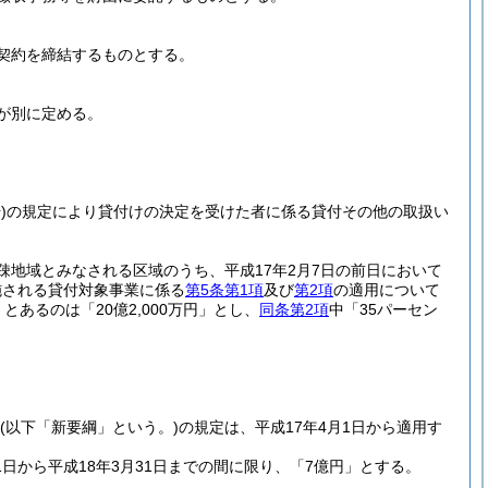
契約を締結するものとする。
が別に定める。
)
の規定により貸付けの決定を受けた者に係る貸付その他の取扱い
過疎地域とみなされる区域のうち、平成17年2月7日の前日において
施される貸付対象事業に係る
第5条第1項
及び
第2項
の適用について
円」とあるのは「20億2,000万円」とし、
同条第2項
中「35パーセン
(以下「新要綱」という。)
の規定は、平成17年4月1日から適用す
日から平成18年3月31日までの間に限り、「7億円」とする。