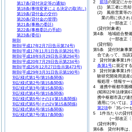
2
前項
の規定にか
第17条
(貸付決定等の通知)
(1)
第三者に売却
第18条
(事情変更による決定の取消し)
(2)
風俗営業等の
第19条
(貸付金の交付)
業の用に供され
第20条
(貸付金の管理)
(一部改正〔平
第21条
(事務の委託)
(貸付対象者)
第22条
(事務委託の手続)
第4条
地域総合整
第23条
(委任)
(一部改正〔
附則
(貸付額)
附則
(平成17年2月7日告示第74号)
第5条
貸付対象事業
附則
(平成17年11月1日告示第291号)
合であって、当該
附則
(平成18年9月29日告示第294号)
2
貸付対象事業1
附則
(平成20年7月29日告示第234号)
条第1号
に規定する
附則
(平成25年12月27日告示第473号)
3
貸付対象事業1件
附則
(平成29年3月31日告示第190号)
験研究開発用資産
別記様式第1号
(第15条関係)
報処理・情報サー
別記様式第2号
(第15条関係)
4
連携中枢都市圏
別記様式第3号
(第15条関係)
(昭和22年法律第6
別記様式第4号
(第15条関係)
携中枢都市及び連
別記様式第5号
(その1)(第15条関係)
適用については、
別記様式第5号
(その2)(第15条関係)
第2項
中「35パー
別記様式第6号
(第15条関係)
5
1件当たりの貸付
別記様式第7号
(第17条関係)
(一部改正〔平
(貸付利率)
第6条
貸付利率は