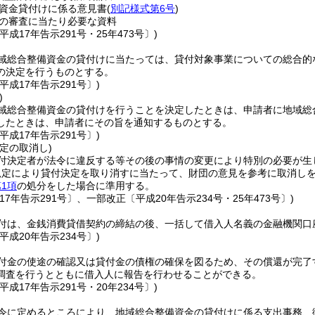
資金貸付けに係る意見書
(
別記様式第6号
)
の審査に当たり必要な資料
平成17年告示291号・25年473号〕)
域総合整備資金の貸付けに当たっては、貸付対象事業についての総合的
の決定を行うものとする。
平成17年告示291号〕)
)
域総合整備資金の貸付けを行うことを決定したときは、申請者に地域総
したときは、申請者にその旨を通知するものとする。
平成17年告示291号〕)
定の取消し)
付決定者が法令に違反する等その後の事情の変更により特別の必要が生
規定により貸付決定を取り消すに当たって、財団の意見を参考に取消し
1項
の処分をした場合に準用する。
17年告示291号〕、一部改正〔平成20年告示234号・25年473号〕)
付は、金銭消費貸借契約の締結の後、一括して借入人名義の金融機関口
平成20年告示234号〕)
付金の使途の確認又は貸付金の債権の確保を図るため、その償還が完了
調査を行うとともに借入人に報告を行わせることができる。
平成17年告示291号・20年234号〕)
令に定めるところにより、地域総合整備資金の貸付けに係る支出事務、