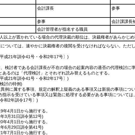
会計課長
参事
参事
会計課課長
会計管理者が指名する職員
2人以上が置かれている場合の代理決裁の順位は、決裁権者があらかじめ
項については、速やかに決裁権者の後閲を受けなければならない。
ただ
平成21年訓令41号・令和2年17号〕)
は、検討者である会計課長が不在の場合の起案内容の適否の代理検討に
とあるのは「代理検討」とそれぞれ読み替えるものとする。
平成21年訓令41号・令和2年17号〕)
検討の特例)
は異例に属する事項、規定の解釈上疑義のある事項又は新規の事項につ
め指示を受けている事項又は緊急に処理する必要がある事項については
令和2年訓令17号〕)
9年4月1日から施行する。
0年3月31日
訓令第12号)
0年4月1日から施行する。
1年6月29日
訓令第41号)
1年7月1日から施行する。