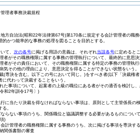
計管理者事務決裁規程
、地方自治法
(昭和22年法律第67号)
第170条に規定する会計管理者の職
理的かつ能率的な事務の処理を図ることを目的とする。
おいて、
次の各号
に掲げる用語の意義は、それぞれ
当該各号
に定めると
理者がその職務権限に属する事務の管理執行について、最終的に意思決
理者がその責任において、その職務権限に属する特定の事務の管理執行
病気その他の理由により、意思決定を得ることができない状態をいう。
裁
(専決を含む。以下この号において同じ。)
をすべき者
(以下「決裁権者
者に代わって決裁することをいう。
れた事項について、起案者の上級の職位にある者がその適否を検討し、
令和2年訓令17号〕)
執行に当たり決裁を得なければならない事項は、原則として主管係長の
する。
ばならない事項のうち、関係職位と協議調整する必要があるものについ
項)
、会計管理者の職務権限に属する事務のうち、次に掲げる事項を専決す
納関係書類の審査