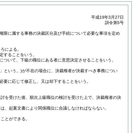
平成19年3月27日
訓令第5号
務権限に属する事務の決裁区分及び手続について必要な事項を定め
ころによる。
定することをいう。
について、下級の職位にある者に意思決定させることをいう。
」という。)
が不在の場合に、決裁権者が決裁すべき事務につい
必要に応じて修正し、又は却下することをいう。
検討を受けた後、順次上級職位の検討を受けた上で、決裁権者の決
ては、起案文書により関係職位に合議しなければならない。
ることができる。