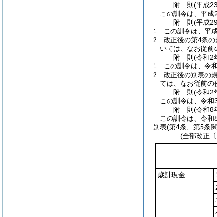
附
則
(平成2
この訓令は、平成2
附
則
(平成2
1
この訓令は、平成
2
改正後の第4条の
いては、なお従前
附
則
(令和2
1
この訓令は、令和
2
改正後の別表の
ては、なお従前の
附
則
(令和2
この訓令は、令和
附
則
(令和8
この訓令は、令和
別表
(第4条、第5条関
(全部改正〔
歳計現金