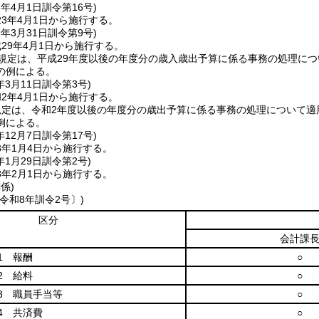
3年4月1日
訓令第16号)
3年4月1日から施行する。
9年3月31日
訓令第9号)
29年4月1日から施行する。
規定は、平成29年度以後の年度分の歳入歳出予算に係る事務の処理につ
の例による。
年3月11日
訓令第3号)
2年4月1日から施行する。
規定は、令和2年度以後の年度分の歳出予算に係る事務の処理について適
例による。
年12月7日
訓令第17号)
3年1月4日から施行する。
年1月29日
訓令第2号)
8年2月1日から施行する。
係)
令和8年訓令2号〕)
区分
会計課
1 報酬
○
2 給料
○
3 職員手当等
○
4 共済費
○