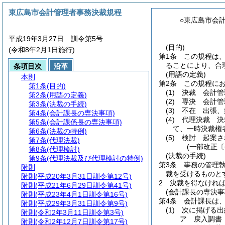
東広島市会計管理者事務決裁規程
○東広島市会
平成19年3月27日 訓令第5号
(目的)
(令和8年2月1日施行)
第1条
この規程は
ることにより、合
条項目次
沿革
(用語の定義)
本則
第2条
この規程に
第1条
(目的)
(1)
決裁 会計管
第2条
(用語の定義)
(2)
専決 会計管
第3条
(決裁の手続)
(3)
不在 出張、
第4条
(会計課長の専決事項)
(4)
代理決裁 決
第5条
(会計課係長の専決事項)
て、一時決裁権
第6条
(決裁の特例)
(5)
検討 起案さ
第7条
(代理決裁)
(一部改正〔
第8条
(代理検討)
(決裁の手続)
第9条
(代理決裁及び代理検討の特例)
第3条
事務の管理
附則
裁を受けるものと
附則
(平成20年3月31日訓令第12号)
2
決裁を得なけれ
附則
(平成21年6月29日訓令第41号)
(会計課長の専決事
附則
(平成23年4月1日訓令第16号)
第4条
会計課長は
附則
(平成29年3月31日訓令第9号)
(1)
次に掲げる出
附則
(令和2年3月11日訓令第3号)
ア
戻入調書
附則
(令和2年12月7日訓令第17号)