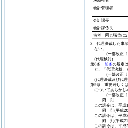
決裁権者
会計管理者
会計課長
会計課係長
備考 同じ職位に
2
代理決裁した事
ない。
(一部改正〔
(代理検討)
第8条
前条
の規定
と、「代理決裁」
(一部改正〔
(代理決裁及び代理
第9条
重要若しく
についてあらかじ
(一部改正〔
附
則
この訓令は、平成1
附
則
(平成2
この訓令は、平成2
附
則
(平成2
この訓令は、平成2