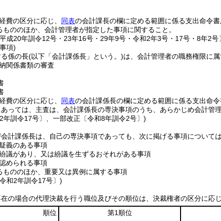
経費の区分に応じ、
同表
の会計課長の欄に定める範囲に係る支出命令書
るもののほか、会計管理者が指定した事項に関すること。
平成20年訓令12号・23年16号・29年9号・令和2年3号・17号・8年2号
事項)
する係の長
(以下「会計課係長」という。)
は、会計管理者の職務権限に属
納関係書類の審査
書
書
経費の区分に応じ、
同表
の会計課係長の欄に定める範囲に係る支出命令
にあっては、主査は、会計課係長の専決事項のうち、あらかじめ会計管
2年訓令17号〕、一部改正〔令和8年訓令2号〕)
び会計課係長は、自己の専決事項であっても、次に掲げる事項について
疑義のある事項
紛議があり、又は紛議を生ずるおそれがある事項
認められる事項
るもののほか、重要又は異例に属する事項
令和2年訓令17号〕)
不在の場合の代理決裁を行う職位及びその順位は、決裁権者の区分に応
順位
第1順位