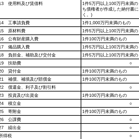
13 使用料及び賃借料
1件5万円以上100万円未満
ち債権者が作成した納付書に
く。)
14 工事請負費
1件1,000万円未満のもの
15 原材料費
1件5万円以上100万円未満
16 公有財産購入費
1件100万円未満のもの
17 備品購入費
1件5万円以上100万円未満
18 負担金、補助及び交付金
1件5万円以上100万円未満
19 扶助費
○
20 貸付金
1件100万円未満のもの
21 補償、補填及び賠償金
1件100万円未満のもの
22 償還金、利子及び割引料
○
23 投資及び出資金
1件100万円未満のもの
24 積立金
○
25 寄附金
1件100万円未満のもの
26 公課費
○
27 繰出金
○
所得税
○