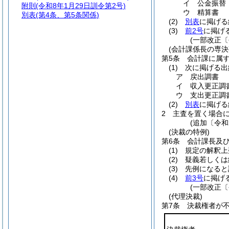
イ
公金振替
附則
(令和8年1月29日訓令第2号)
ウ
精算書
別表
(第4条、第5条関係)
(2)
別表
に掲げる
(3)
前2号
に掲げ
(一部改正〔
(会計課係長の専決
第5条
会計課に属
(1)
次に掲げる出
ア
戻出調書
イ
収入更正調
ウ
支出更正調
(2)
別表
に掲げる
2
主査を置く場合
(追加〔令和
(決裁の特例)
第6条
会計課長及
(1)
規定の解釈上
(2)
疑義若しくは
(3)
先例になると
(4)
前3号
に掲げ
(一部改正〔
(代理決裁)
第7条
決裁権者が