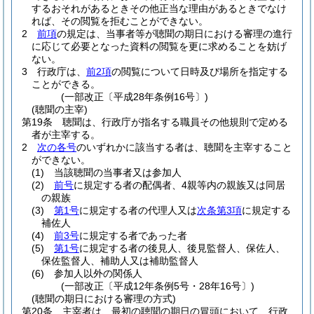
するおそれがあるときその他正当な理由があるときでなけ
れば、その閲覧を拒むことができない。
2
前項
の規定は、当事者等が聴聞の期日における審理の進行
に応じて必要となった資料の閲覧を更に求めることを妨げ
ない。
3
行政庁は、
前2項
の閲覧について日時及び場所を指定する
ことができる。
(一部改正〔平成28年条例16号〕)
(聴聞の主宰)
第19条
聴聞は、行政庁が指名する職員その他規則で定める
者が主宰する。
2
次の各号
のいずれかに該当する者は、聴聞を主宰すること
ができない。
(1)
当該聴聞の当事者又は参加人
(2)
前号
に規定する者の配偶者、4親等内の親族又は同居
の親族
(3)
第1号
に規定する者の代理人又は
次条第3項
に規定する
補佐人
(4)
前3号
に規定する者であった者
(5)
第1号
に規定する者の後見人、後見監督人、保佐人、
保佐監督人、補助人又は補助監督人
(6)
参加人以外の関係人
(一部改正〔平成12年条例5号・28年16号〕)
(聴聞の期日における審理の方式)
第20条
主宰者は、最初の聴聞の期日の冒頭において、行政