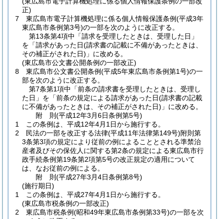
(東広島市電子計算機処理に係る個人情報保護条例の一部改
正)
7
東広島市電子計算機処理に係る個人情報保護条例
(平成3年
東広島市条例第3号)
の一部を次のように改正する。
第13条第4項中「請求を受理したときは、受理した日」
を「請求があった日
(請求書の記載に不備があったときは、
その補正がされた日)
」に改める。
(東広島市公文書公開条例の一部改正)
8
東広島市公文書公開条例
(平成5年東広島市条例第1号)
の一
部を次のように改正する。
第7条第1項中「前条の請求書を受理したときは、受理し
た日」を「前条の規定による請求があった日
(請求書の記載
に不備があったときは、その補正がされた日)
」に改める。
附
則
(平成12年3月6日
条例第5号)
1
この条例は、平成12年4月1日から施行する。
2
民法の一部を改正する法律
(平成11年法律第149号)
附則第
3条第3項の規定により従前の例によることとされる準禁治
産者及びその保佐人に関する第2条の規定による東広島市行
政手続条例第19条第2項第5号の改正規定の適用について
は、なお従前の例による。
附
則
(平成27年3月4日
条例第8号)
(施行期日)
1
この条例は、平成27年4月1日から施行する。
(東広島市税条例の一部改正)
2
東広島市税条例
(昭和49年東広島市条例第33号)
の一部を次