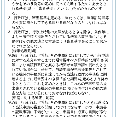
うかをその条例等の定めに従って判断するために必要とさ
れる基準
(以下「審査基準」という。)
を定めるものとす
る。
2
行政庁は、審査基準を定めるに当たっては、当該許認可等
の性質に照らしてできる限り具体的なものとしなければな
らない。
3
行政庁は、行政上特別の支障があるときを除き、条例等に
より当該申請の提出先とされている機関の事務所における
備付けその他の適当な方法により審査基準を公にしておか
なければならない。
(標準処理期間)
第6条
行政庁は、申請がその事務所に到達してから当該申請
に対する処分をするまでに通常要すべき標準的な期間
(条例
等により当該行政庁と異なる機関が当該申請の提出先とさ
れている場合は、併せて、当該申請が当該提出先とされて
いる機関の事務所に到達してから当該行政庁の事務所に到
達するまでに通常要すべき標準的な期間)
を定めるよう努め
るとともに、これを定めたときは、これらの当該申請の提
出先とされている機関の事務所における備付けその他の適
当な方法により公にしておかなければならない。
(申請に対する審査、応答)
第7条
行政庁は、申請がその事務所に到達したときは遅滞な
く当該申請の審査を開始しなければならず、かつ、申請書
の記載事項に不備がないこと、申請書に必要な書類が添付
されていること、申請をすることができる期間内にされた