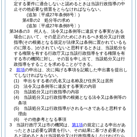
定する要件に適合しないと認めるときは当該行政指導の中
止その他必要な措置をとらなければならない。
(追加〔平成27年条例8号〕)
第4章の2
処分等の求め
(追加〔平成27年条例8号〕)
第34条の3
何人も、法令又は条例等に違反する事実がある
場合において、その是正のためにされるべき処分又は行政
指導
(その根拠となる規定が法律又は条例に置かれているも
のに限る。)
がされていないと思料するときは、当該処分を
する権限を有する行政庁又は当該行政指導をする権限を有
する市の機関に対し、その旨を申し出て、当該処分又は行
政指導をすることを求めることができる。
2
前項
の申出は、次に掲げる事項を記載した申出書を提出し
てしなければならない。
(1)
申出をする者の氏名又は名称及び住所又は居所
(2)
法令又は条例等に違反する事実の内容
(3)
当該処分又は行政指導の内容
(4)
当該処分又は行政指導の根拠となる法令又は条例等の
条項
(5)
当該処分又は行政指導がされるべきであると思料する
理由
(6)
その他参考となる事項
3
当該行政庁又は市の機関は、
第1項
の規定による申出があ
ったときは必要な調査を行い、その結果に基づき必要があ
ると認めるときは当該処分又は行政指導をしなければなら