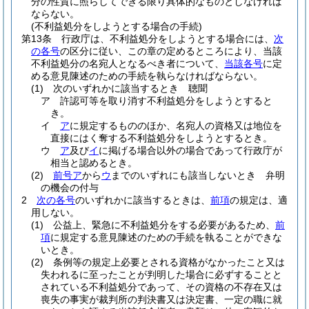
分の性質に照らしてできる限り具体的なものとしなければ
ならない。
(不利益処分をしようとする場合の手続)
第13条
行政庁は、不利益処分をしようとする場合には、
次
の各号
の区分に従い、この章の定めるところにより、当該
不利益処分の名宛人となるべき者について、
当該各号
に定
める意見陳述のための手続を執らなければならない。
(1)
次のいずれかに該当するとき 聴聞
ア
許認可等を取り消す不利益処分をしようとすると
き。
イ
ア
に規定するもののほか、名宛人の資格又は地位を
直接にはく奪する不利益処分をしようとするとき。
ウ
ア
及び
イ
に掲げる場合以外の場合であって行政庁が
相当と認めるとき。
(2)
前号ア
から
ウ
までのいずれにも該当しないとき 弁明
の機会の付与
2
次の各号
のいずれかに該当するときは、
前項
の規定は、適
用しない。
(1)
公益上、緊急に不利益処分をする必要があるため、
前
項
に規定する意見陳述のための手続を執ることができな
いとき。
(2)
条例等の規定上必要とされる資格がなかったこと又は
失われるに至ったことが判明した場合に必ずすることと
されている不利益処分であって、その資格の不存在又は
喪失の事実が裁判所の判決書又は決定書、一定の職に就