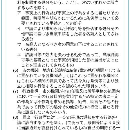
利を制限する処分をいう。
ただし、次のいずれかに該当
するものを除く。
ア
事実上の行為及び事実上の行為をするに当たりその
範囲、時期等を明らかにするために条例等において必
要とされている手続としての処分
イ
申請により求められた許認可等を拒否する処分その
他申請に基づき当該申請をした者を名宛人としてされ
る処分
ウ
名宛人となるべき者の同意の下にすることとされて
いる処分
エ
許認可等の効力を失わせる処分であって、当該許認
可等の基礎となった事実が消滅した旨の届出があった
ことを理由としてされるもの
(6)
市の機関 地方自治法第2編第7章の執行機関として市
に置かれている各機関若しくはこれらに置かれる機関又
はこれらの機関の職員であって法令又は条例等により独
立に権限を行使することを認められた職員をいう。
(7)
行政指導 市の機関がその任務又は所掌事務の範囲内
において一定の行政目的を実現するため特定の者に一定
の作為又は不作為を求める指導、勧告、助言その他の行
為であって行政庁の処分その他公権力の行使に当たる行
為に該当しないものをいう。
(8)
届出 行政庁に対し一定の事項の通知をする行為
(申
請に該当するものを除く。)
であって、条例等により直接
に当該通知が義務付けられているもの
(自己の期待する一