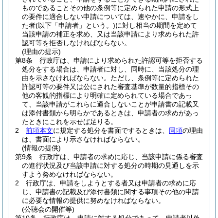
ものであることその他の条例等に定められた申請の形式上
の要件に適合しない申請については、速やかに、申請をし
た者
(以下「申請者」という。)
に対し相当の期間を定めて
当該申請の補正を求め、又は当該申請により求められた許
認可等を拒否しなければならない。
(理由の提示)
第8条
行政庁は、申請により求められた許認可等を拒否する
処分をする場合は、申請者に対し、同時に、当該処分の理
由を示さなければならない。
ただし、条例等に定められた
許認可等の要件又は公にされた審査基準が数量的指標その
他の客観的指標により明確に定められている場合であっ
て、当該申請がこれらに適合しないことが申請書の記載又
は添付書類から明らかであるときは、申請者の求めがあっ
たときにこれを示せば足りる。
2
前項本文
に規定する処分を書面でするときは、
同項
の理由
は、書面により示さなければならない。
(情報の提供)
第9条
行政庁は、申請者の求めに応じ、当該申請に係る審査
の進行状況及び当該申請に対する処分の時期の見通しを示
すよう努めなければならない。
2
行政庁は、申請をしようとする者又は申請者の求めに応
じ、申請書の記載及び添付書類に関する事項その他の申請
に必要な情報の提供に努めなければならない。
(公聴会の開催等)