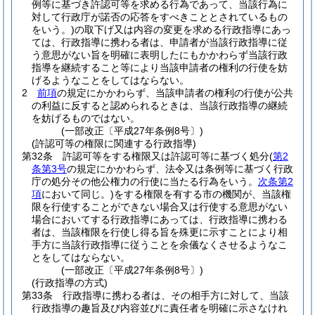
例等に基づき許認可等を求める行為であって、当該行為に
対して行政庁が諾否の応答をすべきこととされているもの
をいう。)
の取下げ又は内容の変更を求める行政指導にあっ
ては、行政指導に携わる者は、申請者が当該行政指導に従
う意思がない旨を明確に表明したにもかかわらず当該行政
指導を継続すること等により当該申請者の権利の行使を妨
げるようなことをしてはならない。
2
前項
の規定にかかわらず、当該申請者の権利の行使が公共
の利益に反すると認められるときは、当該行政指導の継続
を妨げるものではない。
(一部改正〔平成27年条例8号〕)
(許認可等の権限に関連する行政指導)
第32条
許認可等をする権限又は許認可等に基づく処分
(
第2
条第3号
の規定にかかわらず、法令又は条例等に基づく行政
庁の処分その他公権力の行使に当たる行為をいう。
次条第2
項
において同じ。)
をする権限を有する市の機関が、当該権
限を行使することができない場合又は行使する意思がない
場合においてする行政指導にあっては、行政指導に携わる
者は、当該権限を行使し得る旨を殊更に示すことにより相
手方に当該行政指導に従うことを余儀なくさせるようなこ
とをしてはならない。
(一部改正〔平成27年条例8号〕)
(行政指導の方式)
第33条
行政指導に携わる者は、その相手方に対して、当該
行政指導の趣旨及び内容並びに責任者を明確に示さなけれ