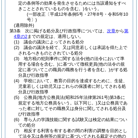
定の条例等の効果を発生させるためには当該通知をすべ
きこととされているものを含む。)
をいう。
(一部改正〔平成12年条例5号・27年8号・令和5年10
号〕)
(適用除外)
第3条
次に掲げる処分及び行政指導については、
次章
から
第
4章の2
までの規定は、適用しない。
(1)
議会の議決によってされる処分
(2)
議会の議決を経て、又は同意若しくは承認を得た上で
されるべきものとされている処分
(3)
地方税の犯則事件に関する法令
(他の法令において準
用する場合を含む。)
に基づいて徴税吏員
(他の法令の規
定に基づいてこの職員の職務を行う者を含む。)
がする処
分及び行政指導
(4)
学校において、教育の目的を達成するために、生徒、
児童若しくは幼児又はこれらの保護者に対してされる処
分及び行政指導
(5)
公務員
(地方公務員法
(昭和25年法律第261号)
第3条に
規定する地方公務員をいう。以下同じ。)
又は公務員であ
った者に対してその職務又は身分に関してされる処分及
び行政指導
(6)
専ら人の学識技能に関する試験又は検定の結果につい
ての処分
(7)
相反する利害を有する者の間の利害の調整を目的とし
て法令又は条例等の規定に基づいてされる裁定その他の