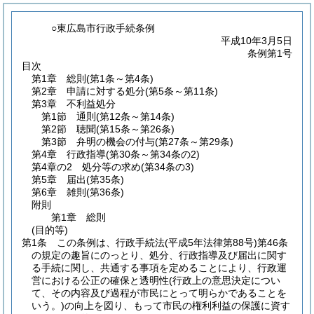
○東広島市行政手続条例
平成10年3月5日
条例第1号
目次
第1章
総則
(第1条～第4条)
第2章
申請に対する処分
(第5条～第11条)
第3章
不利益処分
第1節
通則
(第12条～第14条)
第2節
聴聞
(第15条～第26条)
第3節
弁明の機会の付与
(第27条～第29条)
第4章
行政指導
(第30条～第34条の2)
第4章の2
処分等の求め
(第34条の3)
第5章
届出
(第35条)
第6章
雑則
(第36条)
附則
第1章
総則
(目的等)
第1条
この条例は、行政手続法
(平成5年法律第88号)
第46条
の規定の趣旨にのっとり、処分、行政指導及び届出に関す
る手続に関し、共通する事項を定めることにより、行政運
営における公正の確保と透明性
(行政上の意思決定につい
て、その内容及び過程が市民にとって明らかであることを
いう。)
の向上を図り、もって市民の権利利益の保護に資す