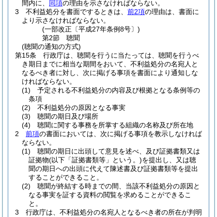
間内に、
同項
の理由を示さなければならない。
3
不利益処分を書面でするときは、
前2項
の理由は、書面に
より示さなければならない。
(一部改正〔平成27年条例8号〕)
第2節
聴聞
(聴聞の通知の方式)
第15条
行政庁は、聴聞を行うに当たっては、聴聞を行うべ
き期日までに相当な期間をおいて、不利益処分の名宛人と
なるべき者に対し、次に掲げる事項を書面により通知しな
ければならない。
(1)
予定される不利益処分の内容及び根拠となる条例等の
条項
(2)
不利益処分の原因となる事実
(3)
聴聞の期日及び場所
(4)
聴聞に関する事務を所掌する組織の名称及び所在地
2
前項
の書面においては、次に掲げる事項を教示しなければ
ならない。
(1)
聴聞の期日に出頭して意見を述べ、及び証拠書類又は
証拠物
(以下「証拠書類等」という。)
を提出し、又は聴
聞の期日への出頭に代えて陳述書及び証拠書類等を提出
することができること。
(2)
聴聞が終結する時までの間、当該不利益処分の原因と
なる事実を証する資料の閲覧を求めることができるこ
と。
3
行政庁は、不利益処分の名宛人となるべき者の所在が判明