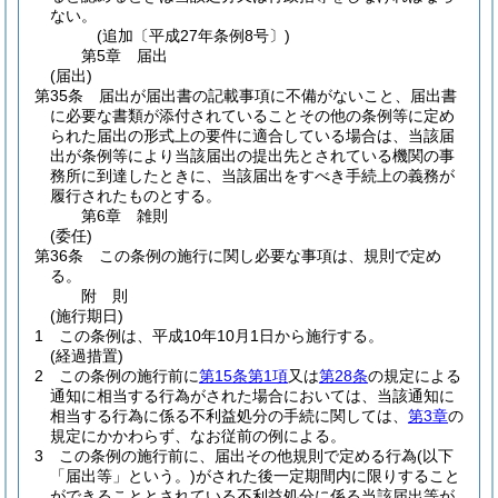
ない。
(追加〔平成27年条例8号〕)
第5章
届出
(届出)
第35条
届出が届出書の記載事項に不備がないこと、届出書
に必要な書類が添付されていることその他の条例等に定め
られた届出の形式上の要件に適合している場合は、当該届
出が条例等により当該届出の提出先とされている機関の事
務所に到達したときに、当該届出をすべき手続上の義務が
履行されたものとする。
第6章
雑則
(委任)
第36条
この条例の施行に関し必要な事項は、規則で定め
る。
附
則
(施行期日)
1
この条例は、平成10年10月1日から施行する。
(経過措置)
2
この条例の施行前に
第15条第1項
又は
第28条
の規定による
通知に相当する行為がされた場合においては、当該通知に
相当する行為に係る不利益処分の手続に関しては、
第3章
の
規定にかかわらず、なお従前の例による。
3
この条例の施行前に、届出その他規則で定める行為
(以下
「届出等」という。)
がされた後一定期間内に限りすること
ができることとされている不利益処分に係る当該届出等が