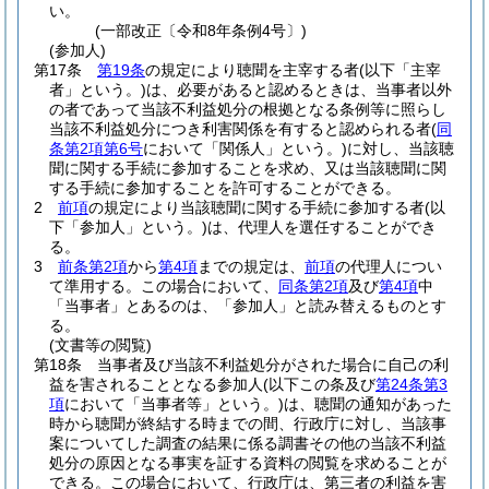
い。
(一部改正〔令和8年条例4号〕)
(参加人)
第17条
第19条
の規定により聴聞を主宰する者
(以下「主宰
者」という。)
は、必要があると認めるときは、当事者以外
の者であって当該不利益処分の根拠となる条例等に照らし
当該不利益処分につき利害関係を有すると認められる者
(
同
条第2項第6号
において「関係人」という。)
に対し、当該聴
聞に関する手続に参加することを求め、又は当該聴聞に関
する手続に参加することを許可することができる。
2
前項
の規定により当該聴聞に関する手続に参加する者
(以
下「参加人」という。)
は、代理人を選任することができ
る。
3
前条第2項
から
第4項
までの規定は、
前項
の代理人につい
て準用する。
この場合において、
同条第2項
及び
第4項
中
「当事者」とあるのは、「参加人」と読み替えるものとす
る。
(文書等の閲覧)
第18条
当事者及び当該不利益処分がされた場合に自己の利
益を害されることとなる参加人
(以下この条及び
第24条第3
項
において「当事者等」という。)
は、聴聞の通知があった
時から聴聞が終結する時までの間、行政庁に対し、当該事
案についてした調査の結果に係る調書その他の当該不利益
処分の原因となる事実を証する資料の閲覧を求めることが
できる。
この場合において、行政庁は、第三者の利益を害