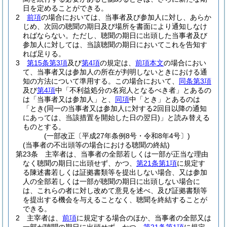
日を定めることができる。
2
前項
の場合においては、当事者及び参加人に対し、あらか
じめ、次回の聴聞の期日及び場所を書面により通知しなけ
ればならない。
ただし、聴聞の期日に出頭した当事者及び
参加人に対しては、当該聴聞の期日においてこれを告知す
れば足りる。
3
第15条第3項
及び
第4項
の規定は、
前項本文
の場合におい
て、当事者又は参加人の所在が判明しないときにおける通
知の方法について準用する。
この場合において、
同条第3項
及び
第4項
中「不利益処分の名宛人となるべき者」とあるの
は「当事者又は参加人」と、
同項
中「とき」とあるのは
「とき
(同一の当事者又は参加人に対する2回目以降の通知
にあっては、当該措置を開始した日の翌日)
」と読み替える
ものとする。
(一部改正〔平成27年条例8号・令和8年4号〕)
(当事者の不出頭等の場合における聴聞の終結)
第23条
主宰者は、当事者の全部若しくは一部が正当な理由
なく聴聞の期日に出頭せず、かつ、
第21条第1項
に規定す
る陳述書若しくは証拠書類等を提出しない場合、又は参加
人の全部若しくは一部が聴聞の期日に出頭しない場合に
は、これらの者に対し改めて意見を述べ、及び証拠書類等
を提出する機会を与えることなく、聴聞を終結することが
できる。
2
主宰者は、
前項
に規定する場合のほか、当事者の全部又は