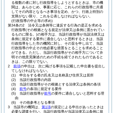
る複数の者に対し行政指導をしようとするときは、市の機
関は、あらかじめ、事案に応じ、これらの行政指導に共通
してその内容となるべき事項を定め、かつ、行政上特別の
支障がない限り、これを公表しなければならない。
(行政指導の中止等の求め)
第34条の2
法令又は条例等に違反する行為の是正を求める
行政指導
(その根拠となる規定が法律又は条例に置かれてい
るものに限る。)
の相手方は、当該行政指導が当該法律又は
条例に規定する要件に適合しないと思料するときは、当該
行政指導をした市の機関に対し、その旨を申し出て、当該
行政指導の中止その他必要な措置をとることを求めること
ができる。
ただし、当該行政指導がその相手方について弁
明その他意見陳述のための手続を経てされたものであると
きは、この限りでない。
2
前項
の申出は、次に掲げる事項を記載した申出書を提出し
てしなければならない。
(1)
申出をする者の氏名又は名称及び住所又は居所
(2)
当該行政指導の内容
(3)
当該行政指導がその根拠とする法律又は条例の条項
(4)
前号
の条項に規定する要件
(5)
当該行政指導が
前号
の要件に適合しないと思料する理
由
(6)
その他参考となる事項
3
当該市の機関は、
第1項
の規定による申出があったときは
必要な調査を行い、当該行政指導が当該法律又は条例に規