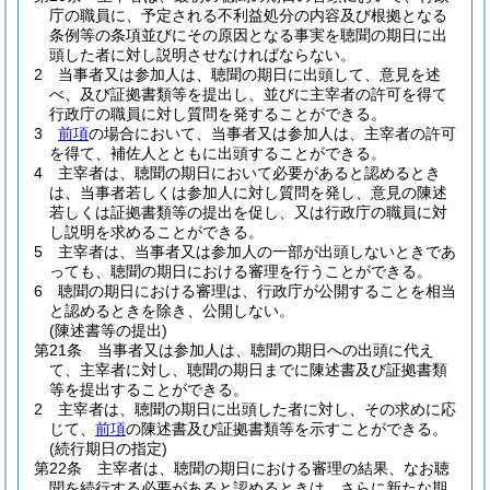
庁の職員に、予定される不利益処分の内容及び根拠となる
条例等の条項並びにその原因となる事実を聴聞の期日に出
頭した者に対し説明させなければならない。
2
当事者又は参加人は、聴聞の期日に出頭して、意見を述
べ、及び証拠書類等を提出し、並びに主宰者の許可を得て
行政庁の職員に対し質問を発することができる。
3
前項
の場合において、当事者又は参加人は、主宰者の許可
を得て、補佐人とともに出頭することができる。
4
主宰者は、聴聞の期日において必要があると認めるとき
は、当事者若しくは参加人に対し質問を発し、意見の陳述
若しくは証拠書類等の提出を促し、又は行政庁の職員に対
し説明を求めることができる。
5
主宰者は、当事者又は参加人の一部が出頭しないときであ
っても、聴聞の期日における審理を行うことができる。
6
聴聞の期日における審理は、行政庁が公開することを相当
と認めるときを除き、公開しない。
(陳述書等の提出)
第21条
当事者又は参加人は、聴聞の期日への出頭に代え
て、主宰者に対し、聴聞の期日までに陳述書及び証拠書類
等を提出することができる。
2
主宰者は、聴聞の期日に出頭した者に対し、その求めに応
じて、
前項
の陳述書及び証拠書類等を示すことができる。
(続行期日の指定)
第22条
主宰者は、聴聞の期日における審理の結果、なお聴
聞を続行する必要があると認めるときは、さらに新たな期