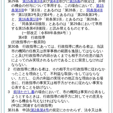
第29条
第15条第3項
及び
第4項
並びに
第16条
の規定は、弁明
の機会の付与について準用する。
この場合において、
第15
条第3項
中「第1項」とあるのは「第28条」と、
同条第4項
中「第1項第3号及び第4号」とあるのは「第28条第3号」
と、
第16条第1項
中「前条第1項」とあるのは「第28条」
と、「同条第4項後段」とあるのは「第29条において準用
する第15条第4項後段」と読み替えるものとする。
(一部改正〔令和8年条例4号〕)
第4章
行政指導
(行政指導の一般原則)
第30条
行政指導にあっては、行政指導に携わる者は、当該
市の機関の任務又は所掌事務の範囲を逸脱してはならない
こと及び行政指導の内容があくまでも相手方の任意の協力
によってのみ実現されるものであることに留意しなければ
ならない。
2
行政指導に携わる者は、その相手方が行政指導に従わなか
ったことを理由として、不利益な取扱いをしてはならな
い。
ただし、公共の利益の実現その他正当な理由がある場
合に、行政指導の事実又は相手方がそれに従わない事実を
公表することを妨げない。
3
前項ただし書
の場合において、市の機関は事実の公表をし
ようとするときは、行政指導の相手方に対してその意見を
述べる機会を与えなければならない。
(申請に関連する行政指導)
第31条
申請
(
第2条第4号
の規定にかかわらず、法令又は条