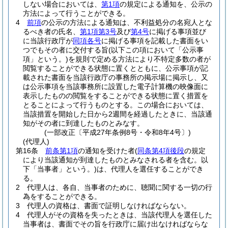
しない場合においては、
第1項
の規定による通知を、公示の
方法によって行うことができる。
4
前項
の公示の方法による通知は、不利益処分の名宛人とな
るべき者の氏名、
第1項第3号
及び
第4号
に掲げる事項並び
に当該行政庁が
同項各号
に掲げる事項を記載した書面をい
つでもその者に交付する旨
(以下この項において「公示事
項」という。)
を規則で定める方法により不特定多数の者が
閲覧することができる状態に置くとともに、公示事項が記
載された書面を当該行政庁の事務所の掲示場に掲示し、又
は公示事項を当該事務所に設置した電子計算機の映像面に
表示したものの閲覧をすることができる状態に置く措置を
とることによって行うものとする。
この場合においては、
当該措置を開始した日から2週間を経過したときに、当該通
知がその者に到達したものとみなす。
(一部改正〔平成27年条例8号・令和8年4号〕)
(代理人)
第16条
前条第1項
の通知を受けた者
(
同条第4項後段
の規定
により当該通知が到達したものとみなされる者を含む。以
下「当事者」という。)
は、代理人を選任することができ
る。
2
代理人は、各自、当事者のために、聴聞に関する一切の行
為をすることができる。
3
代理人の資格は、書面で証明しなければならない。
4
代理人がその資格を失ったときは、当該代理人を選任した
当事者は、書面でその旨を行政庁に届け出なければならな