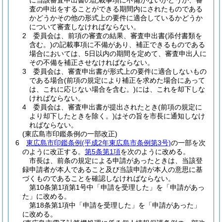
に当該審査申出書の記載事項に不備がないかどうか、審
査の申出をすることができる期間内にされたものである
かどうかその他の形式上の要件に適合しているかどうか
について審査しなければならない。
2
委員会は、前項の審査の結果、審査申出書
(添付書類を
含む。)
の記載事項に不備があり、補正できるものである
場合においては、5日以内の期間を定めて、審査申出人に
その不備を補正させなければならない。
3
委員会は、審査申出書が形式上の要件に適合しないもの
である場合
(前項の規定により補正を求めた場合にあって
は、これに応じない場合を含む。)
には、これを却下しな
ければならない。
4
委員会は、審査申出書が提出されたとき
(前項の規定に
より却下したときを除く。)
はその旨を市長に通知しなけ
ればならない。
(東広島市印鑑条例の一部改正)
6
東広島市印鑑条例
(平成2年東広島市条例第3号)
の一部を次
のように改正する。
第5条第1項
を次のように改める。
市長は、前条の規定による申請があったときは、当該登
録申請者が本人であること及び当該申請が本人の意思に基
づくものであることを確認しなければならない。
第10条第1項第1号中「申請を受理した」を「申請があっ
た」に改める。
第18条第1項中「申請を受理した」を「申請があった」
に改める。