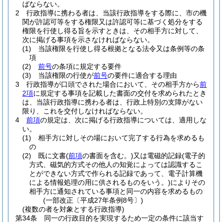
ばならない。
2
行政指導に携わる者は、当該行政指導をする際に、市の機
関が許認可等をする権限又は許認可等に基づく処分をする
権限を行使し得る旨を示すときは、その相手方に対して、
次に掲げる事項を示さなければならない。
(1)
当該権限を行使し得る根拠となる法令又は条例等の条
項
(2)
前号
の条項に規定する要件
(3)
当該権限の行使が
前号
の要件に適合する理由
3
行政指導が口頭でされた場合において、その相手方から
前
2項
に規定する事項を記載した書面の交付を求められたとき
は、当該行政指導に携わる者は、行政上特別の支障がない
限り、これを交付しなければならない。
4
前項
の規定は、次に掲げる行政指導については、適用しな
い。
(1)
相手方に対しその場において完了する行為を求めるも
の
(2)
既に文書
(
前項
の書面を含む。)
又は電磁的記録
(電子的
方式、磁気的方式その他人の知覚によっては認識するこ
とができない方式で作られる記録であって、電子計算機
による情報処理の用に供されるものをいう。)
によりその
相手方に通知されている事項と同一の内容を求めるもの
(一部改正〔平成27年条例8号〕)
(複数の者を対象とする行政指導)
第34条
同一の行政目的を実現するため一定の条件に該当す