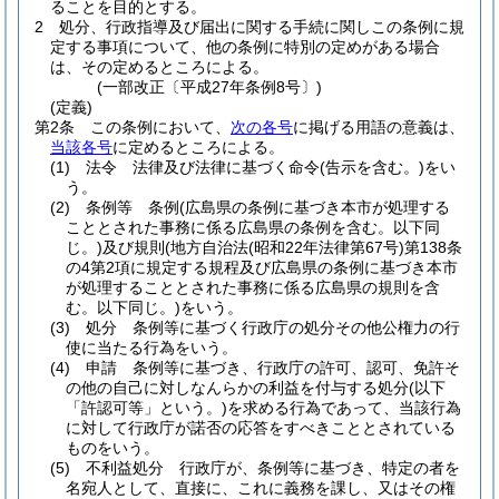
ることを目的とする。
2
処分、行政指導及び届出に関する手続に関しこの条例に規
定する事項について、他の条例に特別の定めがある場合
は、その定めるところによる。
(一部改正〔平成27年条例8号〕)
(定義)
第2条
この条例において、
次の各号
に掲げる用語の意義は、
当該各号
に定めるところによる。
(1)
法令 法律及び法律に基づく命令
(告示を含む。)
をい
う。
(2)
条例等 条例
(広島県の条例に基づき本市が処理する
こととされた事務に係る広島県の条例を含む。以下同
じ。)
及び規則
(地方自治法
(昭和22年法律第67号)
第138条
の4第2項に規定する規程及び広島県の条例に基づき本市
が処理することとされた事務に係る広島県の規則を含
む。以下同じ。)
をいう。
(3)
処分 条例等に基づく行政庁の処分その他公権力の行
使に当たる行為をいう。
(4)
申請 条例等に基づき、行政庁の許可、認可、免許そ
の他の自己に対しなんらかの利益を付与する処分
(以下
「許認可等」という。)
を求める行為であって、当該行為
に対して行政庁が諾否の応答をすべきこととされている
ものをいう。
(5)
不利益処分 行政庁が、条例等に基づき、特定の者を
名宛人として、直接に、これに義務を課し、又はその権