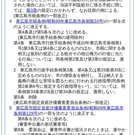
された場合においては、当該不利益処分に係る手続に関し
ては、
第3章
の規定にかかわらず、なお従前の例による。
(東広島市税条例の一部改正)
4
東広島市税条例
(昭和49年東広島市条例第33号)
の一部を次
のように改正する。
第4条及び第5条を次のように改める。
(東広島市行政手続条例の適用除外)
第4条
東広島市行政手続条例
(平成10年東広島市条例第1
号)
第3条又は第4条に定めるもののほか、市税に関する条
例又は規則の規定による処分その他公権力の行使に当た
る行為については、同条例第2章及び第3章の規定は、適
用しない。
2
東広島市行政手続条例第3条、第4条又は第33条第3項に
定めるもののほか、市の徴収金を納付し、又は納入する
義務の適正な実現を図るために行われる行政指導
(同条例
第2条第6号に規定する行政指導をいう。)
については、同
条例第33条第2項及び第34条の規定は、適用しない。
第5条
削除
(東広島市固定資産評価審査委員会条例の一部改正)
5
東広島市固定資産評価審査委員会条例
(昭和49年東広島市
条例第129号)
の一部を次のように改正する。
第8条を次のように改める。
(審査申出書の形式審査等)
第8条
委員会は、審査申出書が提出されたときは、速やか