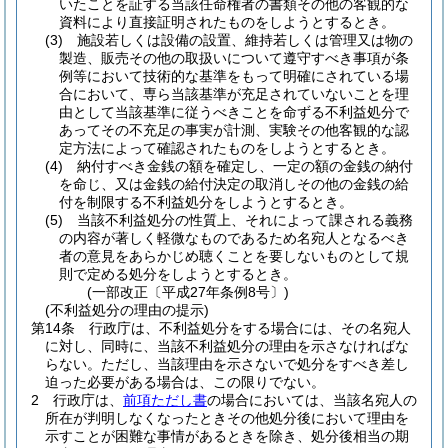
いたことを証する当該任命権者の書類その他の客観的な
資料により直接証明されたものをしようとするとき。
(3)
施設若しくは設備の設置、維持若しくは管理又は物の
製造、販売その他の取扱いについて遵守すべき事項が条
例等において技術的な基準をもって明確にされている場
合において、専ら当該基準が充足されていないことを理
由として当該基準に従うべきことを命ずる不利益処分で
あってその不充足の事実が計測、実験その他客観的な認
定方法によって確認されたものをしようとするとき。
(4)
納付すべき金銭の額を確定し、一定の額の金銭の納付
を命じ、又は金銭の給付決定の取消しその他の金銭の給
付を制限する不利益処分をしようとするとき。
(5)
当該不利益処分の性質上、それによって課される義務
の内容が著しく軽微なものであるため名宛人となるべき
者の意見をあらかじめ聴くことを要しないものとして規
則で定める処分をしようとするとき。
(一部改正〔平成27年条例8号〕)
(不利益処分の理由の提示)
第14条
行政庁は、不利益処分をする場合には、その名宛人
に対し、同時に、当該不利益処分の理由を示さなければな
らない。
ただし、当該理由を示さないで処分をすべき差し
迫った必要がある場合は、この限りでない。
2
行政庁は、
前項ただし書
の場合においては、当該名宛人の
所在が判明しなくなったときその他処分後において理由を
示すことが困難な事情があるときを除き、処分後相当の期