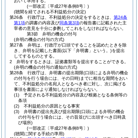
おいて準用する。
(一部改正〔平成27年条例8号〕)
(聴聞を経てされる不利益処分の決定)
第26条
行政庁は、不利益処分の決定をするときは、
第24条
第1項
の調書の内容及び
同条第3項
の報告書に記載された主
宰者の意見を十分に参酌してこれをしなければならない。
第3節
弁明の機会の付与
(弁明の機会の付与の方式)
第27条
弁明は、行政庁が口頭ですることを認めたときを除
き、弁明を記載した書面
(以下「弁明書」という。)
を提出
してするものとする。
2
弁明をするときは、証拠書類等を提出することができる。
(弁明の機会の付与の通知の方式)
第28条
行政庁は、弁明書の提出期限
(口頭による弁明の機会
の付与を行う場合には、その日時)
までに相当な期間をおい
て、不利益処分の名宛人となるべき者に対し、次に掲げる
事項を書面により通知しなければならない。
(1)
予定される不利益処分の内容及び根拠となる条例等の
条項
(2)
不利益処分の原因となる事実
(3)
弁明書の提出先及び提出期限
(口頭による弁明の機会
の付与を行う場合には、その旨並びに出頭すべき日時及
び場所)
(一部改正〔平成27年条例8号〕)
(聴聞に関する手続の準用)