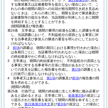
一部が聴聞の期日に出頭せず、かつ、
第21条第1項
に規定
する陳述書又は証拠書類等を提出しない場合において、こ
れらの者の聴聞の期日への出頭が相当期間引き続き見込め
ないときは、これらの者に対し、期限を定めて陳述書及び
証拠書類等の提出を求め、当該期限が到来したときに聴聞
を終結することとすることができる。
(聴聞調書及び報告書)
第24条
主宰者は、聴聞の審理の経過を記載した調書を作成
し、当該調書において、不利益処分の原因となる事実に対
する当事者及び参加人の陳述の要旨を明らかにしておかな
ければならない。
2
前項
の調書は、聴聞の期日における審理が行われた場合に
は各期日ごとに、当該審理が行われなかった場合には聴聞
の終結後速やかに作成しなければならない。
3
主宰者は、聴聞の終結後速やかに、不利益処分の原因とな
る事実に対する当事者等の主張に理由があるかどうかにつ
いての意見を記載した報告書を作成し、
第1項
の調書ととも
に行政庁に提出しなければならない。
4
当事者又は参加人は、
第1項
の調書及び
前項
の報告書の閲
覧を求めることができる。
(聴聞の再開)
第25条
行政庁は、聴聞の終結後に生じた事情に鑑み必要が
あると認めるときは、主宰者に対し、
前条第3項
の規定によ
り提出された報告書を返戻して聴聞の再開を命ずることが
できる。
第22条第2項本文
及び
第3項
の規定は、この場合に