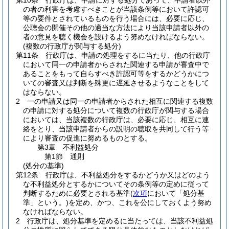
第10条
行政庁は、申請に対する処分であって、申請者以外
の者の利害を考慮すべきことが当該条例等において許認可
等の要件とされているものを行う場合には、必要に応じ、
公聴会の開催その他の適当な方法により当該申請者以外の
者の意見を聴く機会を設けるよう努めなければならない。
(複数の行政庁が関与する処分)
第11条
行政庁は、申請の処理をするに当たり、他の行政庁
において同一の申請者からされた関連する申請が審査中で
あることをもって自らすべき許認可等をするかどうかにつ
いての審査又は判断を殊更に遅延させるようなことをして
はならない。
2
一の申請又は同一の申請者からされた相互に関連する複数
の申請に対する処分について複数の行政庁が関与する場合
においては、当該複数の行政庁は、必要に応じ、相互に連
絡をとり、当該申請者からの説明の聴取を共同して行う等
により審査の促進に努めるものとする。
第3章
不利益処分
第1節
通則
(処分の基準)
第12条
行政庁は、不利益処分をするかどうか又はどのよう
な不利益処分とするかについてその条例等の定めに従って
判断するために必要とされる基準
(
次項
において「処分基
準」という。)
を定め、かつ、これを公にしておくよう努め
なければならない。
2
行政庁は、処分基準を定めるに当たっては、当該不利益処