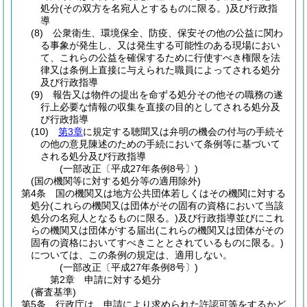
処分
(その双方を名宛人とするものに限る。)
及び行政指
導
(8)
公衆衛生、環境保全、防疫、保安その他の公益に関わ
る事象が発生し、又は発生する可能性のある現場におい
て、これらの公益を確保するために行使すべき権限を法
律又は条例上直接に与えられた職員によってされる処分
及び行政指導
(9)
報告又は物件の提出を命ずる処分その他その職務の遂
行上必要な情報の収集を直接の目的としてされる処分及
び行政指導
(10)
第3章
に規定する聴聞又は弁明の機会の付与の手続そ
の他の意見陳述のための手続において条例等に基づいて
される処分及び行政指導
(一部改正〔平成27年条例8号〕)
(国の機関等に対する処分等の適用除外)
第4条
国の機関又は地方公共団体若しくはその機関に対する
処分
(これらの機関又は団体がその固有の資格において当該
処分の名宛人となるものに限る。)
及び行政指導並びにこれ
らの機関又は団体がする届出
(これらの機関又は団体がその
固有の資格においてすべきこととされているものに限る。)
については、この条例の規定は、適用しない。
(一部改正〔平成27年条例8号〕)
第2章
申請に対する処分
(審査基準)
第5条
行政庁は、申請により求められた許認可等をするかど