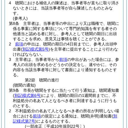
4
聴聞における補佐人の陳述は、当事者等が直ちに取り消さ
ないときには、当該当事者等が自ら陳述したものとみな
す。
(参考人)
第8条
主宰者は、当事者等の申出により又は職権で、聴聞に
係る事案に関する事項について専門的知識を有する者その
他適当と認める者に対し、参考人として聴聞の期日に出頭
することを求め、意見又は事情を聴くことができる。
2
前項
の申出は、聴聞の期日の4日前までに、参考人出頭申
出書
(
別記様式第5号
)
を主宰者に提出することにより行わな
ければならない。
3
主宰者は、当事者等から
前項
の申出があった場合には、参
考人の出頭を求めるかどうかの決定をし、速やかに、その
内容を当該当事者等に対して書面により通知するものとす
る。
第2節
聴聞の進行
(聴聞の通知)
第9条
市長が聴聞をするに当たって行う通知は、聴聞通知書
(
別記様式第6号
)
により、聴聞の期日の1週間前までに、不
利益処分の名あて人となるべき者に到達するように行うも
のとする。
2
不利益処分の名あて人となるべき者の所在が判明しない場
合における
前項
の規定による通知は、聴聞
(弁明)
通知書
(
別
記様式第7号
)
によるものとする。
(一部改正〔平成10年規則22号〕)