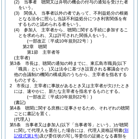
(2)
当事者 聴聞又は弁明の機会の付与の通知を受けた者
をいう。
(3)
関係人 当事者以外の者であって、不利益処分の根拠
となる法令に照らし当該不利益処分につき利害関係を有
するものと認められる者をいう。
(4)
参加人 主宰者から、聴聞に関する手続に参加するこ
とを求められ、又は許可された関係人をいう。
(一部改正〔平成10年規則22号〕)
第2章
聴聞
第1節
主宰者等
(主宰者)
第3条
市長は、聴聞の通知の時までに、東広島市職員
(以下
「職員」という。)
又は法令に基づき設置される審議会その
他の合議制の機関の構成員のうちから、主宰者を指名する
ものとする。
2
市長は、主宰者に事故があるとき又は主宰者が欠けたとき
には、速やかに、新たな主宰者を指名するものとする。
(一部改正〔平成10年規則22号〕)
(書記)
第4条
聴聞に関する庶務に従事させるため、それぞれの聴聞
ごとに書記を置く。
(代理人)
第5条
当事者又は参加人
(以下「当事者等」という。)
が聴聞
に関して代理人を選任した場合には、代理人資格証明書
(
別
記様式第1号
)
及び委任状の写し等委任の証拠となる書類を