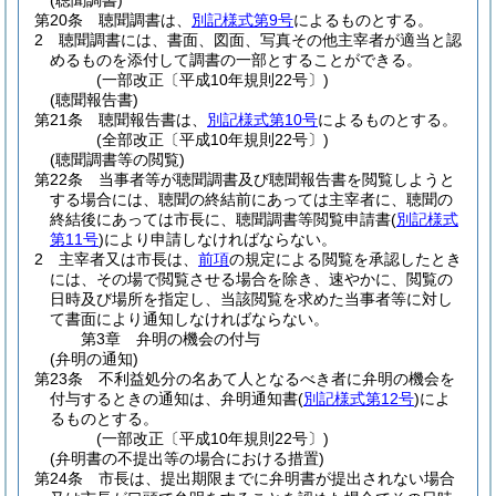
(聴聞調書)
第20条
聴聞調書は、
別記様式第9号
によるものとする。
2
聴聞調書には、書面、図面、写真その他主宰者が適当と認
めるものを添付して調書の一部とすることができる。
(一部改正〔平成10年規則22号〕)
(聴聞報告書)
第21条
聴聞報告書は、
別記様式第10号
によるものとする。
(全部改正〔平成10年規則22号〕)
(聴聞調書等の閲覧)
第22条
当事者等が聴聞調書及び聴聞報告書を閲覧しようと
する場合には、聴聞の終結前にあっては主宰者に、聴聞の
終結後にあっては市長に、聴聞調書等閲覧申請書
(
別記様式
第11号
)
により申請しなければならない。
2
主宰者又は市長は、
前項
の規定による閲覧を承認したとき
には、その場で閲覧させる場合を除き、速やかに、閲覧の
日時及び場所を指定し、当該閲覧を求めた当事者等に対し
て書面により通知しなければならない。
第3章
弁明の機会の付与
(弁明の通知)
第23条
不利益処分の名あて人となるべき者に弁明の機会を
付与するときの通知は、弁明通知書
(
別記様式第12号
)
によ
るものとする。
(一部改正〔平成10年規則22号〕)
(弁明書の不提出等の場合における措置)
第24条
市長は、提出期限までに弁明書が提出されない場合