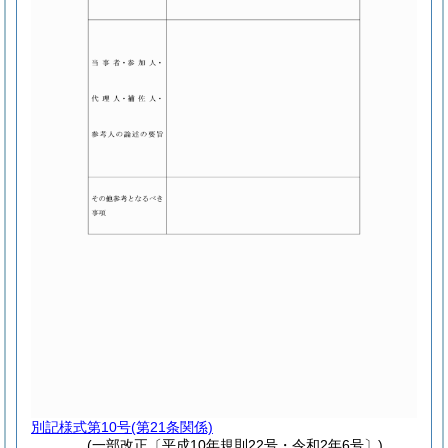
別記様式第10号
(第21条関係)
(一部改正〔平成10年規則22号・令和2年6号〕)