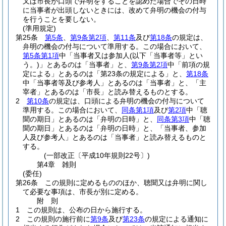
又は市長が口頭で弁明をすることを認めた場合でその日時
に当事者が出頭しないときには、改めて弁明の機会の付与
を行うことを要しない。
(準用規定)
第25条
第5条
、
第9条第2項
、
第11条
及び
第18条
の規定は、
弁明の機会の付与について準用する。
この場合において、
第5条第1項
中「当事者又は参加人
(以下「当事者等」とい
う。)
」とあるのは「当事者」と、
第9条第2項
中「前項の規
定による」とあるのは「第23条の規定による」と、
第18条
中「当事者等及び参考人」とあるのは「当事者」と、「主
宰者」とあるのは「市長」と読み替えるものとする。
2
第10条
の規定は、口頭による弁明の機会の付与について
準用する。
この場合において、
同条第1項
及び
第2項
中「聴
聞の期日」とあるのは「弁明の日時」と、
同条第3項
中「聴
聞の期日」とあるのは「弁明の日時」と、「当事者、参加
人及び参考人」とあるのは「当事者」と読み替えるものと
する。
(一部改正〔平成10年規則22号〕)
第4章
雑則
(委任)
第26条
この規則に定めるもののほか、聴聞又は弁明に関し
て必要な事項は、市長が別に定める。
附
則
1
この規則は、公布の日から施行する。
2
この規則の施行前に
第9条
及び
第23条
の規定による通知に