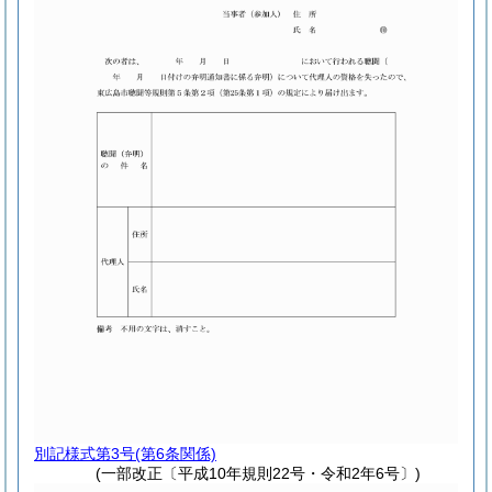
別記様式第3号
(第6条関係)
(一部改正〔平成10年規則22号・令和2年6号〕)