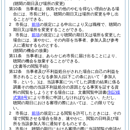
(聴聞の期日及び場所の変更)
第10条
当事者は、病気その他のやむを得ない理由がある場
合には、市長に対し、聴聞の期日又は場所の変更を申し出
ることができる。
2
市長は、
前項
の規定による申出により又は職権で、聴聞の
期日又は場所を変更することができる。
3
市長は、
前項
の規定により聴聞の期日又は場所を変更した
場合には、速やかに、その内容を当事者、参加人及び参考
人に通知するものとする。
(聴聞の機会の放棄)
第11条
当事者は、あらかじめ市長に届け出ることにより、
聴聞の機会を放棄することができる。
(文書等の閲覧手続)
第12条
当事者及び不利益処分がされた場合に自己の利益を
害されることとなる参加人
(以下この条において「参加人
等」という。)
は、当該事案についてした調査の結果に係る
調書その他の当該不利益処分の原因となる事実を証する資
料の閲覧をしようとする場合には、文書閲覧申請書
(
別記様
式第8号
)
により市長に申請しなければならない。
ただし、
聴聞の期日における審理の際においては、この限りでな
い。
2
市長は、
前項
の規定による閲覧を許可したときには、その
場で閲覧させる場合を除き、速やかに、閲覧の日時及び場
所を当該参加人等に通知するものとする。
3
市長は、聴聞の期日における審理の際に当該閲覧の申請が