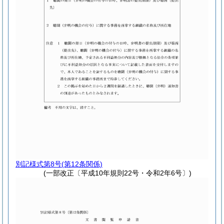
別記様式第8号
(第12条関係)
(一部改正〔平成10年規則22号・令和2年6号〕)