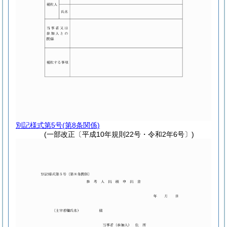
別記様式第5号
(第8条関係)
(一部改正〔平成10年規則22号・令和2年6号〕)