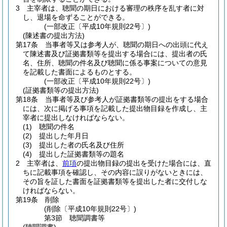
3
主宰者は、聴聞の期日における審理の秩序を乱す者に対
し、退場を命ずることができる。
(一部改正〔平成10年規則22号〕)
(陳述書の提出方法)
第17条
当事者等又は参考人が、聴聞の期日への出頭に代え
て陳述書及び証拠書類等を提出する場合には、提出者の氏
名、住所、聴聞の件名及び聴聞に係る事案についての意見
を記載した書面によるものとする。
(一部改正〔平成10年規則22号〕)
(証拠書類等の提出方法)
第18条
当事者等及び参考人が証拠書類等の提出をする場合
には、次に掲げる事項を記載した提出物目録を作成し、主
宰者に提出しなければならない。
(1)
聴聞の件名
(2)
提出した年月日
(3)
提出した者の氏名及び住所
(4)
提出した証拠書類等の題名
2
主宰者は、
前項
の提出物目録の提出を受けた場合には、直
ちに記載事項を確認し、その内容に誤りがないときには、
その旨を証した書面を証拠書類等を提出した者に交付しな
ければならない。
第19条
削除
(削除〔平成10年規則22号〕)
第3節
聴聞調書等