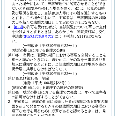
あった場合において、当該審理中に閲覧させることができ
ないとき
(閲覧を拒否した場合を除く。)
には、閲覧の日時
及び場所を指定し、当該参加人等にその旨を通知するもの
とする。
この場合において、主宰者は、当該閲覧の日以降
の日を新たな聴聞の期日として定めなければならない。
4
第2項
の許可を受けた者が、当該閲覧について写しの交付
を受けようとするときは、あらかじめ、閲覧資料写し交付
申請書
(
別記様式第8号の2
)
により申請しなければならな
い。
(一部改正〔平成10年規則22号〕)
(聴聞の期日における審理の公開)
第13条
市長は、聴聞の期日における審理を公開することを
相当と認めたときには、速やかに、その旨を当事者及び参
加人に通知するとともに、当該聴聞の期日及び場所を市の
掲示場に掲示しなければならない。
(一部改正〔平成10年規則22号〕)
第14条及び第15条
削除
(削除〔平成10年規則22号〕)
(聴聞の期日における審理での陳述の制限等)
第16条
聴聞の期日における審理での発言は、すべて主宰者
の許可がなければすることができない。
2
主宰者は、聴聞の期日に出頭した者が聴聞に係る事案の範
囲を超えて発言するときその他聴聞の期日における審理の
適正な進行を図るために必要があると認めるときには、発
言を制限することができる。