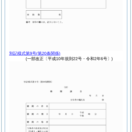
別記様式第9号
(第20条関係)
(一部改正〔平成10年規則22号・令和2年6号〕)