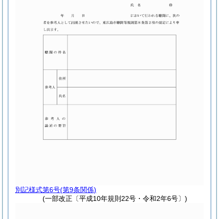
別記様式第6号
(第9条関係)
(一部改正〔平成10年規則22号・令和2年6号〕)