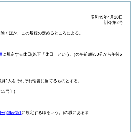
昭和49年4月20日
訓令第2号
を除くほか、この規程の定めるところによる。
項
に規定する休日
(以下「休日」という。)
の午前8時30分から午後5
職員2人をそれぞれ輪番に当てるものとする。
13号〕)
号)
別表第1
に規定する職をいう。)
の職にある者