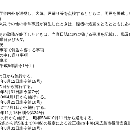
。
庁舎内外を巡視し、火気、戸締り等を点検するとともに、周囲を警戒し
)
火災その他の非常事態が発生したときは、臨機の処置をとるとともにあ
その勤務が終了したときは、当直日誌に次に掲げる事項を記載し、職及
曜日及び天気
況
事項で報告を要する事項
の申し送り事項
事項
平成5年訓令1号〕)
の日から施行する。
9年6月12日
訓令第15号)
の日から施行する。
0年3月31日
訓令第7号)
0年4月1日から施行する。
2年6月22日
訓令第10号)
2年7月1日から施行する。
3年11月15日
訓令第24号)
の日から施行し、昭和53年10月11日から適用する。
2条から第5条まで
(中略)
の規定による改正後の
(中略)
東広島市役所当直
6年8月31日
訓令第19号)