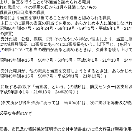
より、当直を行うことが不適当と認められる職員
れた職員で、その採用の日から1月を経過しないもの
職員及び日日雇用の職員
事情により当直を割り当てることが不適当と認められる職員
月末日までに翌月の当直の割当てを定め、あらかじめ本人に通知しなけ
昭和50年訓令7号・53年24号・56年19号・59年3号・平成5年1号・21
の措置)
を受けた後、公務、疾病、忌引その他やむを得ない理由により、当直に
は地域振興課長、出張所にあっては出張所長をいう。以下同じ。)
を経て
項
の届出について相当の理由があると認めるときは、次番者を繰り上げ
昭和49年訓令15号・50年7号・59年3号・平成5年1号・21年13号・24年
を受けた職員が、他の職員と当直を交替しようとするときは、あらかじ
昭和49年訓令15号・50年7号・平成5年1号・21年13号〕)
直に服する者
(以下「当直者」という。)
の詰所は、防災センター
(各支所
平成5年訓令1号・21年13号・24年20号〕)
ー
(各支所及び各出張所にあっては、当直室)
には、次に掲げる簿冊及び物
必要な各所のかぎ
届書、市民及び税関係諸証明等の交付申請書並びに埋火葬及び聖苑使用