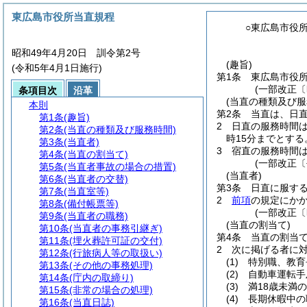
東広島市役所当直規程
○東広島市役
昭和49年4月20日 訓令第2号
(趣旨)
(令和5年4月1日施行)
第1条
東広島市役
(一部改正〔
条項目次
沿革
(当直の種類及び服
本則
第2条
当直は、日
第1条
(趣旨)
2
日直の服務時間
第2条
(当直の種類及び服務時間)
時15分までとする
第3条
(当直者)
3
宿直の服務時間は
第4条
(当直の割当て)
(一部改正〔
第5条
(当直者事故の場合の措置)
(当直者)
第6条
(当直者の交替)
第3条
日直に服す
第7条
(当直室等)
2
前項
の規定にか
第8条
(備付帳票等)
(一部改正〔
第9条
(当直者の職務)
(当直の割当て)
第10条
(当直者の事務引継ぎ)
第4条
当直の割当
第11条
(埋火葬許可証の交付)
2
次に掲げる者に
第12条
(行旅病人等の取扱い)
(1)
特別職、教育
第13条
(その他の事務処理)
(2)
自動車運転手
第14条
(庁内の取締り)
(3)
満18歳未満
第15条
(非常の場合の処理)
(4)
長期休暇中の
第16条
(当直日誌)