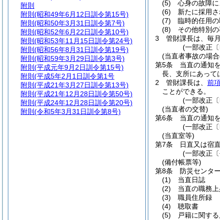
(5)
心身の故障に
附則
(6)
新たに採用さ
附則
(昭和49年6月12日訓令第15号)
(7)
臨時的任用の
附則
(昭和50年3月31日訓令第7号)
(8)
その他特別の
附則
(昭和52年6月22日訓令第10号)
3
管財課長は、毎
附則
(昭和53年11月15日訓令第24号)
(一部改正〔
附則
(昭和56年8月31日訓令第19号)
(当直者事故の場合
附則
(昭和59年3月29日訓令第3号)
第5条
当直の通知
附則
(平成元年9月2日訓令第15号)
長、支所にあって
附則
(平成5年2月1日訓令第1号
2
管財課長は、
前
附則
(平成21年3月27日訓令第13号)
ことができる。
附則
(平成21年12月28日訓令第50号)
(一部改正〔
附則
(平成24年12月28日訓令第20号)
(当直者の交替)
附則
(令和5年3月31日訓令第8号)
第6条
当直の通知
(一部改正〔
(当直室等)
第7条
日直又は宿
(一部改正〔
(備付帳票等)
第8条
防災センタ
(1)
当直日誌
(2)
当直の職務上
(3)
職員住所録
(4)
聴取書
(5)
戸籍に関する