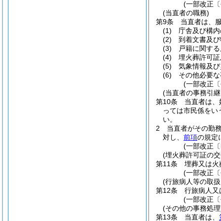
(一部改正〔
(当直者の職務)
第9条
当直者は、
(1)
庁舎及び構内
(2)
到着文書及び
(3)
戸籍に関する
(4)
埋火葬許可証
(5)
気象情報及び
(6)
その他必要な
(一部改正〔
(当直者の事務引継
第10条
当直者は、
っては市民係をい
い。
2
当直者がその勤
対し、
前項
の規定
(一部改正〔
(埋火葬許可証の交
第11条
埋葬又は火
(一部改正〔
(行旅病人等の取扱
第12条
行旅病人又
(一部改正〔
(その他の事務処理
第13条
当直者は、