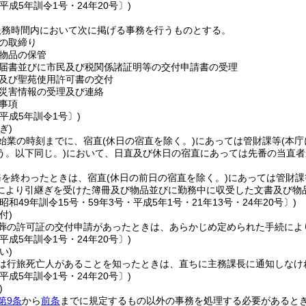
平成5年訓令1号・24年20号〕)
服務時間内において次に掲げる事務を行うものとする。
の取締り
物品の保管
届書並びに市民及び税関係諸証明等の交付申請書の受理
及び聖苑使用許可書の交付
災害情報の受理及び連絡
事項
平成5年訓令1号〕)
ぎ)
始業の時刻までに、宿直
(休日の宿直を除く。)
にあっては管財課等
(本
う。以下同じ。)
において、日直及び休日の宿直にあっては先番の当直者
務を終わったときは、宿直
(休日の前日の宿直を除く。)
にあっては管財課
により引継ぎを受けた簿冊及び物品並びに勤務中に収受した文書及び物
昭和49年訓令15号・59年3号・平成5年1号・21年13号・24年20号〕)
付)
葬の許可証の交付申請があったときは、あらかじめ定められた手続によ
平成5年訓令1号・24年20号〕)
い)
は行旅死亡人があることを知ったときは、直ちに主務課長に通知しなけ
平成5年訓令1号・24年20号〕)
)
第9条
から
前条
までに規定するもの以外の事務を処理する必要があると