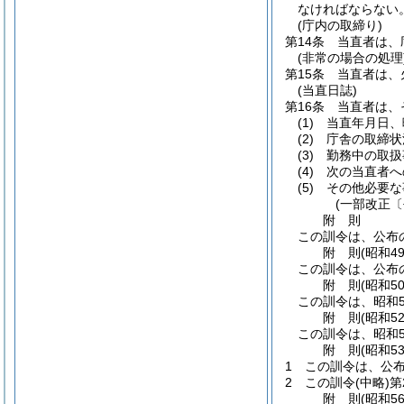
なければならない
(庁内の取締り)
第14条
当直者は、
(非常の場合の処理
第15条
当直者は、
(当直日誌)
第16条
当直者は、
(1)
当直年月日、
(2)
庁舎の取締状
(3)
勤務中の取扱
(4)
次の当直者へ
(5)
その他必要な
(一部改正〔
附
則
この訓令は、公布
附
則
(昭和4
この訓令は、公布
附
則
(昭和5
この訓令は、昭和5
附
則
(昭和5
この訓令は、昭和5
附
則
(昭和5
1
この訓令は、公布
2
この訓令
(中略)
第
附
則
(昭和5