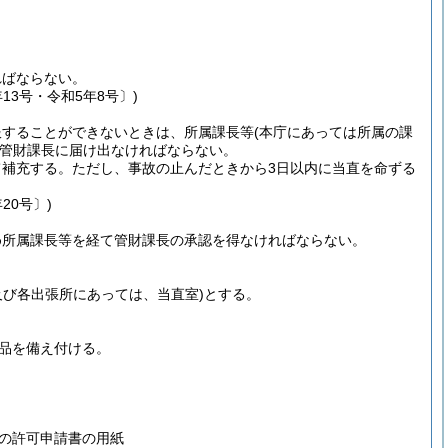
ればならない。
年13号・令和5年8号〕)
服することができないときは、所属課長等
(本庁にあっては所属の課
管財課長に届け出なければならない。
て補充する。
ただし、事故の止んだときから3日以内に当直を命ずる
20号〕)
め所属課長等を経て管財課長の承認を得なければならない。
及び各出張所にあっては、当直室)
とする。
品を備え付ける。
の許可申請書の用紙