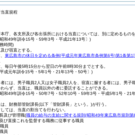
所当直規程
所本庁、各支所及び各出張所における当直については、別に定めるもの
昭和49年訓令15号・59年3号・平成21年13号〕)
務時間)
直及び宿直とする。
は、
東広島市の休日を定める条例
(平成元年東広島市条例第6号)
第1条第1
。
、毎日午後5時15分から翌日の午前8時30分までとする。
平成元年訓令15号・5年1号・21年13号・50号〕)
る者には、男子職員2人又は女子職員2人を、宿直に服する者には、男子
かわらず、当直は、職員以外の者に委託することができる。
昭和49年訓令15号・50年7号・52年10号・59年3号・平成5年1号・21年
ては、財務部管財課長
(以下「管財課長」という。)
が行う。
対しては、当直の割当てを行わない。
長及び管理職
(
職員の給与の支給に関する規則
(昭和49年東広島市規則第6
及び直接これを監督する職務に従事する職員
の職員
職員