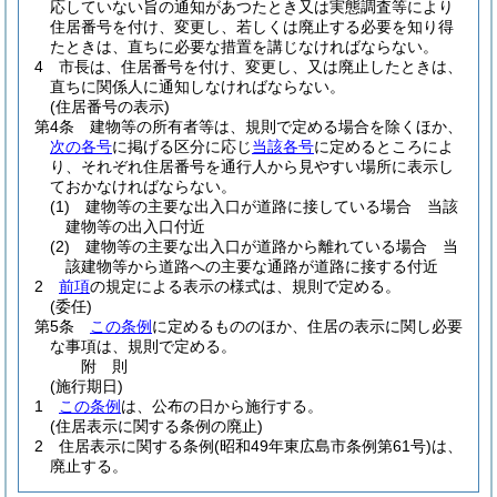
応していない旨の通知があつたとき又は実態調査等により
住居番号を付け、変更し、若しくは廃止する必要を知り得
たときは、直ちに必要な措置を講じなければならない。
4
市長は、住居番号を付け、変更し、又は廃止したときは、
直ちに関係人に通知しなければならない。
(住居番号の表示)
第4条
建物等の所有者等は、規則で定める場合を除くほか、
次の各号
に掲げる区分に応じ
当該各号
に定めるところによ
り、それぞれ住居番号を通行人から見やすい場所に表示し
ておかなければならない。
(1)
建物等の主要な出入口が道路に接している場合 当該
建物等の出入口付近
(2)
建物等の主要な出入口が道路から離れている場合 当
該建物等から道路への主要な通路が道路に接する付近
2
前項
の規定による表示の様式は、規則で定める。
(委任)
第5条
この条例
に定めるもののほか、住居の表示に関し必要
な事項は、規則で定める。
附
則
(施行期日)
1
この条例
は、公布の日から施行する。
(住居表示に関する条例の廃止)
2
住居表示に関する条例
(昭和49年東広島市条例第61号)
は、
廃止する。