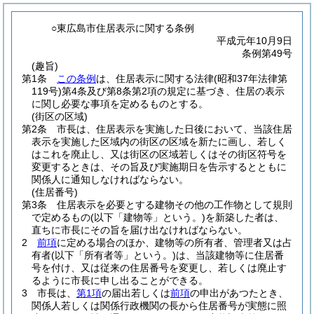
○東広島市住居表示に関する条例
平成元年10月9日
条例第49号
(趣旨)
第1条
この条例
は、住居表示に関する法律
(昭和37年法律第
119号)
第4条及び第8条第2項の規定に基づき、住居の表示
に関し必要な事項を定めるものとする。
(街区の区域)
第2条
市長は、住居表示を実施した日後において、当該住居
表示を実施した区域内の街区の区域を新たに画し、若しく
はこれを廃止し、又は街区の区域若しくはその街区符号を
変更するときは、その旨及び実施期日を告示するとともに
関係人に通知しなければならない。
(住居番号)
第3条
住居表示を必要とする建物その他の工作物として規則
で定めるもの
(以下「建物等」という。)
を新築した者は、
直ちに市長にその旨を届け出なければならない。
2
前項
に定める場合のほか、建物等の所有者、管理者又は占
有者
(以下「所有者等」という。)
は、当該建物等に住居番
号を付け、又は従来の住居番号を変更し、若しくは廃止す
るように市長に申し出ることができる。
3
市長は、
第1項
の届出若しくは
前項
の申出があつたとき、
関係人若しくは関係行政機関の長から住居番号が実態に照