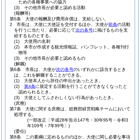
ための各種事業への協力
(3)
その他市長が必要と認める活動
(報酬等)
第5条
大使の報酬及び費用弁償は、支給しない。
2
市長は、大使に大使証を交付するほか、大使が
前条
の活動
を行うに当たり、必要に応じて
次の各号
に掲げるものを支
給するものとする。
(1)
大使用の名刺
(2)
本市が作成する観光情報誌、パンフレット、各種刊行
物等
(3)
その他市長が必要と認めるもの
(解嘱)
第6条
市長は、大使が
次の各号
のいずれかに該当するとき
は、これを解嘱することができる。
(1)
大使本人から辞任の申出があったとき。
(2)
第4条
に規定する活動を行うことができなくなったと
認められるとき。
(3)
大使としてふさわしくない行為があったとき。
(庶務)
第7条
大使に関する庶務は、総務部経営戦略チームにおいて
処理する。
(一部改正〔平成28年告示147号・30年95号・令和3
年109号・7年99号〕)
(委任)
第8条
この要綱に定めるもののほか、大使に関し必要な事項