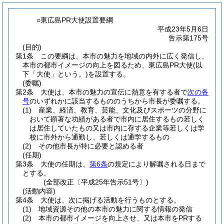
○東広島PR大使設置要綱
平成23年5月6日
告示第175号
(目的)
第1条
この要綱は、本市の魅力を地域の内外に広く発信し、
本市の都市イメージの向上を図るため、東広島PR大使
(以
下「大使」という。)
を設置する。
(委嘱)
第2条
大使は、本市の魅力の宣伝に熱意を有する者で
次の各
号
のいずれかに該当するもののうちから市長が委嘱する。
(1)
産業、経済、教育、芸能、文化及びスポーツの分野に
おいて顕著な功績がある者で市内に居住するもの若しく
は居住していたもの又は市内に存する企業等若しくは学
校に市外から通勤し、若しくは通学するもの
(2)
その他市長が特に必要と認める者
(任期)
第3条
大使の任期は、
第6条
の規定により解嘱される日まで
とする。
(全部改正〔平成25年告示51号〕)
(活動内容)
第4条
大使は、次に掲げる活動を行うものとする。
(1)
地域資源その他の本市の魅力に関する情報の発信
(2)
本市の都市イメージを向上させ、又は本市をPRする