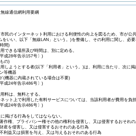
衆無線通信網利用要綱
、市民のインターネット利用における利便性の向上を図るため、市が公
をいい、以下「無線LAN」という。)
を整備し、その利用に関し、必要
時間)
利用できる場所及び時間は、別に定める。
平成28年告示157号〕)
もの)
利用しようとする者
(以下「利用者」という。)
は、利用に当たり、次に掲
ン等機器
ド
(機器に内蔵されている場合は不要)
平成24年告示486号〕)
利用料は、無料とする。
ーネット上で利用した有料サービスについては、当該利用者が費用を負
平成24年告示486号〕)
次に掲げる行為をしてはならない。
著作権、プライバシー権その他の権利を侵害し、又は侵害するおそれの
財産を侵害し、又は侵害するおそれのある行為
不利益又は損害を与え、又は与えるおそれのある行為