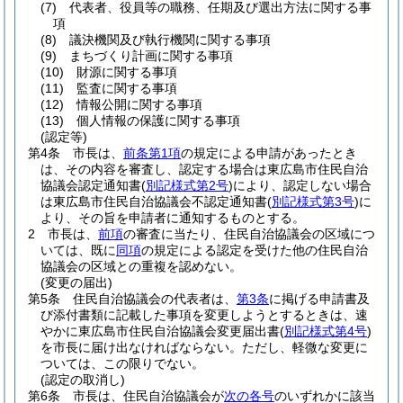
(7)
代表者、役員等の職務、任期及び選出方法に関する事
項
(8)
議決機関及び執行機関に関する事項
(9)
まちづくり計画に関する事項
(10)
財源に関する事項
(11)
監査に関する事項
(12)
情報公開に関する事項
(13)
個人情報の保護に関する事項
(認定等)
第4条
市長は、
前条第1項
の規定による申請があったとき
は、その内容を審査し、認定する場合は東広島市住民自治
協議会認定通知書
(
別記様式第2号
)
により、認定しない場合
は東広島市住民自治協議会不認定通知書
(
別記様式第3号
)
に
より、その旨を申請者に通知するものとする。
2
市長は、
前項
の審査に当たり、住民自治協議会の区域につ
いては、既に
同項
の規定による認定を受けた他の住民自治
協議会の区域との重複を認めない。
(変更の届出)
第5条
住民自治協議会の代表者は、
第3条
に掲げる申請書及
び添付書類に記載した事項を変更しようとするときは、速
やかに東広島市住民自治協議会変更届出書
(
別記様式第4号
)
を市長に届け出なければならない。
ただし、軽微な変更に
ついては、この限りでない。
(認定の取消し)
第6条
市長は、住民自治協議会が
次の各号
のいずれかに該当