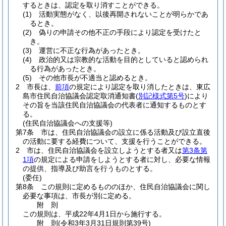
するときは、認定を取り消すことができる。
(1)
活動実態がなく、以後再開されないことが明らかであ
るとき。
(2)
偽りの申請その他不正の手段により認定を受けたと
き。
(3)
運営に不正な行為があったとき。
(4)
政治的又は宗教的な活動を目的としていると認められ
る行為があったとき。
(5)
その他市長が不適当と認めるとき。
2
市長は、
前項
の規定により認定を取り消したときは、東広
島市住民自治協議会認定取消通知書
(
別記様式第5号
)
により
その旨を当該住民自治協議会の代表者に通知するものとす
る。
(住民自治協議会への支援等)
第7条
市は、住民自治協議会の設立に係る活動及び設立直後
の活動に要する経費について、支援を行うことができる。
2
市は、住民自治協議会を設立しようとする者又は
第3条第
1項
の規定による申請をしようとする者に対し、必要な情報
の提供、指導及び助言を行うものとする。
(委任)
第8条
この規則に定めるもののほか、住民自治協議会に関し
必要な事項は、市長が別に定める。
附
則
この規則は、平成22年4月1日から施行する。
附
則
(令和3年3月31日
規則第39号)