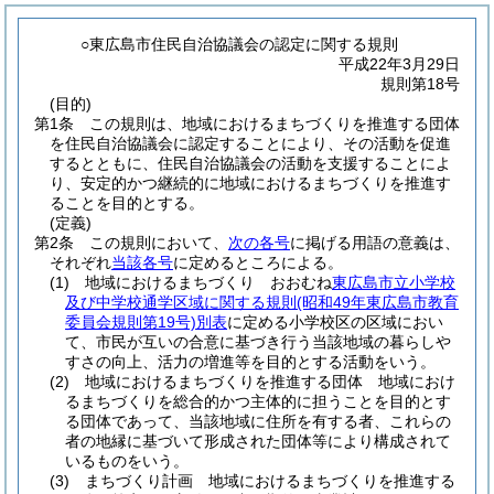
○東広島市住民自治協議会の認定に関する規則
平成22年3月29日
規則第18号
(目的)
第1条
この規則は、地域におけるまちづくりを推進する団体
を住民自治協議会に認定することにより、その活動を促進
するとともに、住民自治協議会の活動を支援することによ
り、安定的かつ継続的に地域におけるまちづくりを推進す
ることを目的とする。
(定義)
第2条
この規則において、
次の各号
に掲げる用語の意義は、
それぞれ
当該各号
に定めるところによる。
(1)
地域におけるまちづくり おおむね
東広島市立小学校
及び中学校通学区域に関する規則
(昭和49年東広島市教育
委員会規則第19号)
別表
に定める小学校区の区域におい
て、市民が互いの合意に基づき行う当該地域の暮らしや
すさの向上、活力の増進等を目的とする活動をいう。
(2)
地域におけるまちづくりを推進する団体 地域におけ
るまちづくりを総合的かつ主体的に担うことを目的とす
る団体であって、当該地域に住所を有する者、これらの
者の地縁に基づいて形成された団体等により構成されて
いるものをいう。
(3)
まちづくり計画 地域におけるまちづくりを推進する