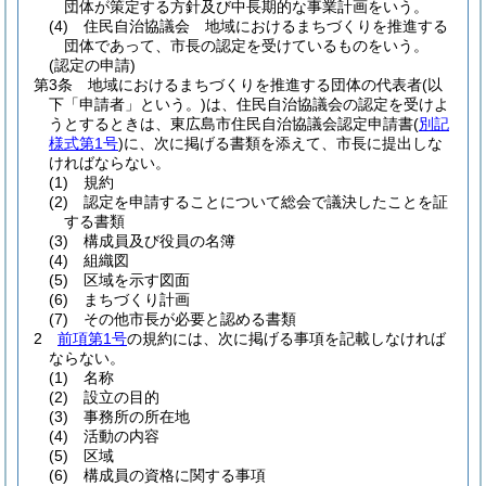
団体が策定する方針及び中長期的な事業計画をいう。
(4)
住民自治協議会 地域におけるまちづくりを推進する
団体であって、市長の認定を受けているものをいう。
(認定の申請)
第3条
地域におけるまちづくりを推進する団体の代表者
(以
下「申請者」という。)
は、住民自治協議会の認定を受けよ
うとするときは、東広島市住民自治協議会認定申請書
(
別記
様式第1号
)
に、次に掲げる書類を添えて、市長に提出しな
ければならない。
(1)
規約
(2)
認定を申請することについて総会で議決したことを証
する書類
(3)
構成員及び役員の名簿
(4)
組織図
(5)
区域を示す図面
(6)
まちづくり計画
(7)
その他市長が必要と認める書類
2
前項第1号
の規約には、次に掲げる事項を記載しなければ
ならない。
(1)
名称
(2)
設立の目的
(3)
事務所の所在地
(4)
活動の内容
(5)
区域
(6)
構成員の資格に関する事項