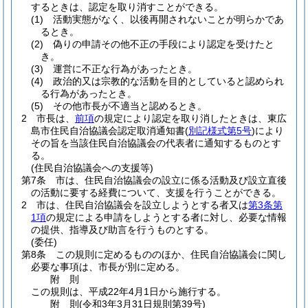
するときは、認定を取り消すことができる。
(1)
活動実態がなく、以後再開されないことが明らかであ
るとき。
(2)
偽りの申請その他不正の手段により認定を受けたと
き。
(3)
運営に不正な行為があったとき。
(4)
政治的又は宗教的な活動を目的としていると認められ
る行為があったとき。
(5)
その他市長が不適当と認めるとき。
2
市長は、
前項
の規定により認定を取り消したときは、東広
島市住民自治協議会認定取消通知書
(
別記様式第5号
)
により
その旨を当該住民自治協議会の代表者に通知するものとす
る。
(住民自治協議会への支援等)
第7条
市は、住民自治協議会の設立に係る活動及び設立直後
の活動に要する経費について、支援を行うことができる。
2
市は、住民自治協議会を設立しようとする者又は
第3条第
1項
の規定による申請をしようとする者に対し、必要な情報
の提供、指導及び助言を行うものとする。
(委任)
第8条
この規則に定めるもののほか、住民自治協議会に関し
必要な事項は、市長が別に定める。
附
則
この規則は、平成22年4月1日から施行する。
附
則
(令和3年3月31日
規則第39号)