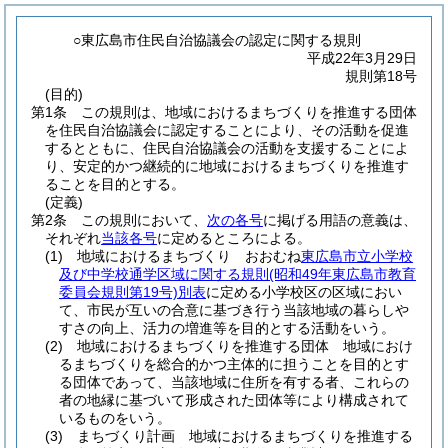
○東広島市住民自治協議会の認定に関する規則
平成22年3月29日
規則第18号
(目的)
第1条
この規則は、地域におけるまちづくりを推進する団体
を住民自治協議会に認定することにより、その活動を促進
するとともに、住民自治協議会の活動を支援することによ
り、安定的かつ継続的に地域におけるまちづくりを推進す
ることを目的とする。
(定義)
第2条
この規則において、
次の各号
に掲げる用語の意義は、
それぞれ
当該各号
に定めるところによる。
(1)
地域におけるまちづくり おおむね
東広島市立小学校
及び中学校通学区域に関する規則
(昭和49年東広島市教育
委員会規則第19号)
別表
に定める小学校区の区域におい
て、市民が互いの合意に基づき行う当該地域の暮らしや
すさの向上、活力の増進等を目的とする活動をいう。
(2)
地域におけるまちづくりを推進する団体 地域におけ
るまちづくりを総合的かつ主体的に担うことを目的とす
る団体であって、当該地域に住所を有する者、これらの
者の地縁に基づいて形成された団体等により構成されて
いるものをいう。
(3)
まちづくり計画 地域におけるまちづくりを推進する