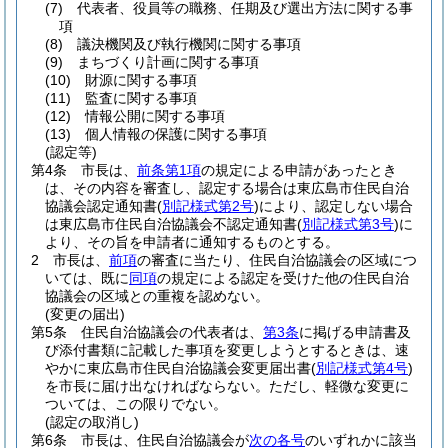
(7)
代表者、役員等の職務、任期及び選出方法に関する事
項
(8)
議決機関及び執行機関に関する事項
(9)
まちづくり計画に関する事項
(10)
財源に関する事項
(11)
監査に関する事項
(12)
情報公開に関する事項
(13)
個人情報の保護に関する事項
(認定等)
第4条
市長は、
前条第1項
の規定による申請があったとき
は、その内容を審査し、認定する場合は東広島市住民自治
協議会認定通知書
(
別記様式第2号
)
により、認定しない場合
は東広島市住民自治協議会不認定通知書
(
別記様式第3号
)
に
より、その旨を申請者に通知するものとする。
2
市長は、
前項
の審査に当たり、住民自治協議会の区域につ
いては、既に
同項
の規定による認定を受けた他の住民自治
協議会の区域との重複を認めない。
(変更の届出)
第5条
住民自治協議会の代表者は、
第3条
に掲げる申請書及
び添付書類に記載した事項を変更しようとするときは、速
やかに東広島市住民自治協議会変更届出書
(
別記様式第4号
)
を市長に届け出なければならない。
ただし、軽微な変更に
ついては、この限りでない。
(認定の取消し)
第6条
市長は、住民自治協議会が
次の各号
のいずれかに該当