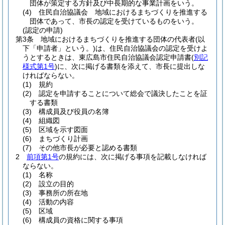
団体が策定する方針及び中長期的な事業計画をいう。
(4)
住民自治協議会 地域におけるまちづくりを推進する
団体であって、市長の認定を受けているものをいう。
(認定の申請)
第3条
地域におけるまちづくりを推進する団体の代表者
(以
下「申請者」という。)
は、住民自治協議会の認定を受けよ
うとするときは、東広島市住民自治協議会認定申請書
(
別記
様式第1号
)
に、次に掲げる書類を添えて、市長に提出しな
ければならない。
(1)
規約
(2)
認定を申請することについて総会で議決したことを証
する書類
(3)
構成員及び役員の名簿
(4)
組織図
(5)
区域を示す図面
(6)
まちづくり計画
(7)
その他市長が必要と認める書類
2
前項第1号
の規約には、次に掲げる事項を記載しなければ
ならない。
(1)
名称
(2)
設立の目的
(3)
事務所の所在地
(4)
活動の内容
(5)
区域
(6)
構成員の資格に関する事項