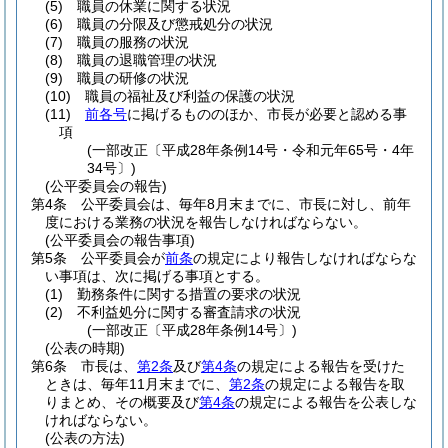
(5)
職員の休業に関する状況
(6)
職員の分限及び懲戒処分の状況
(7)
職員の服務の状況
(8)
職員の退職管理の状況
(9)
職員の研修の状況
(10)
職員の福祉及び利益の保護の状況
(11)
前各号
に掲げるもののほか、市長が必要と認める事
項
(一部改正〔平成28年条例14号・令和元年65号・4年
34号〕)
(公平委員会の報告)
第4条
公平委員会は、毎年8月末までに、市長に対し、前年
度における業務の状況を報告しなければならない。
(公平委員会の報告事項)
第5条
公平委員会が
前条
の規定により報告しなければならな
い事項は、次に掲げる事項とする。
(1)
勤務条件に関する措置の要求の状況
(2)
不利益処分に関する審査請求の状況
(一部改正〔平成28年条例14号〕)
(公表の時期)
第6条
市長は、
第2条
及び
第4条
の規定による報告を受けた
ときは、毎年11月末までに、
第2条
の規定による報告を取
りまとめ、その概要及び
第4条
の規定による報告を公表しな
ければならない。
(公表の方法)