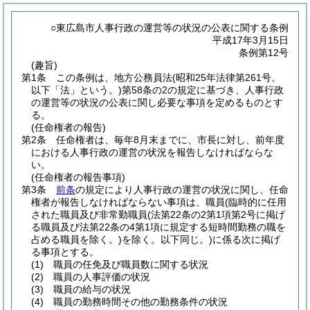
○東広島市人事行政の運営等の状況の公表に関する条例
平成17年3月15日
条例第12号
(趣旨)
第1条
この条例は、地方公務員法
(昭和25年法律第261号。
以下「法」という。)
第58条の2の規定に基づき、人事行政
の運営等の状況の公表に関し必要な事項を定めるものとす
る。
(任命権者の報告)
第2条
任命権者は、毎年8月末までに、市長に対し、前年度
における人事行政の運営の状況を報告しなければならな
い。
(任命権者の報告事項)
第3条
前条
の規定により人事行政の運営の状況に関し、任命
権者が報告しなければならない事項は、職員
(臨時的に任用
された職員及び非常勤職員
(法第22条の2第1項第2号に掲げ
る職員及び法第22条の4第1項に規定する短時間勤務の職を
占める職員を除く。)
を除く。以下同じ。)
に係る次に掲げ
る事項とする。
(1)
職員の任免及び職員数に関する状況
(2)
職員の人事評価の状況
(3)
職員の給与の状況
(4)
職員の勤務時間その他の勤務条件の状況