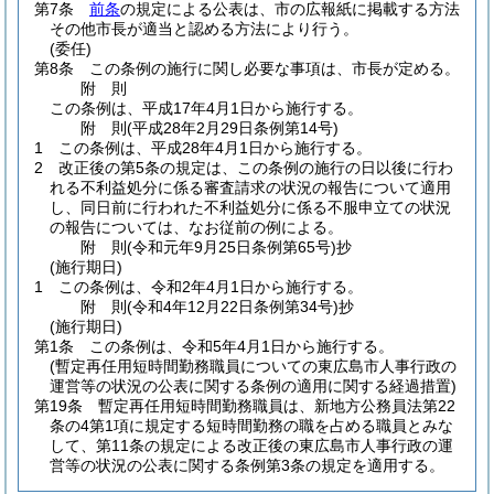
第7条
前条
の規定による公表は、市の広報紙に掲載する方法
その他市長が適当と認める方法により行う。
(委任)
第8条
この条例の施行に関し必要な事項は、市長が定める。
附
則
この条例は、平成17年4月1日から施行する。
附
則
(平成28年2月29日
条例第14号)
1
この条例は、平成28年4月1日から施行する。
2
改正後の第5条の規定は、この条例の施行の日以後に行わ
れる不利益処分に係る審査請求の状況の報告について適用
し、同日前に行われた不利益処分に係る不服申立ての状況
の報告については、なお従前の例による。
附
則
(令和元年9月25日
条例第65号)
抄
(施行期日)
1
この条例は、令和2年4月1日から施行する。
附
則
(令和4年12月22日
条例第34号)
抄
(施行期日)
第1条
この条例は、令和5年4月1日から施行する。
(暫定再任用短時間勤務職員についての東広島市人事行政の
運営等の状況の公表に関する条例の適用に関する経過措置)
第19条
暫定再任用短時間勤務職員は、新地方公務員法第22
条の4第1項に規定する短時間勤務の職を占める職員とみな
して、第11条の規定による改正後の東広島市人事行政の運
営等の状況の公表に関する条例第3条の規定を適用する。