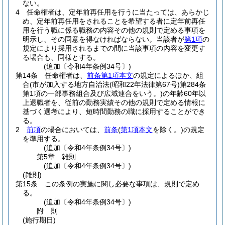
ない。
4
任命権者は、定年前再任用を行うに当たっては、あらかじ
め、定年前再任用をされることを希望する者に定年前再任
用を行う職に係る職務の内容その他の規則で定める事項を
明示し、その同意を得なければならない。
当該者が
第1項
の
規定により採用されるまでの間に当該事項の内容を変更す
る場合も、同様とする。
(追加〔令和4年条例34号〕)
第14条
任命権者は、
前条第1項本文
の規定によるほか、組
合
(市が加入する地方自治法
(昭和22年法律第67号)
第284条
第1項の一部事務組合及び広域連合をいう。)
の年齢60年以
上退職者を、従前の勤務実績その他の規則で定める情報に
基づく選考により、短時間勤務の職に採用することができ
る。
2
前項
の場合においては、
前条
(
第1項本文
を除く。)
の規定
を準用する。
(追加〔令和4年条例34号〕)
第5章
雑則
(追加〔令和4年条例34号〕)
(雑則)
第15条
この条例の実施に関し必要な事項は、規則で定め
る。
(追加〔令和4年条例34号〕)
附
則
(施行期日)