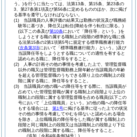
う。)
を行うに当たっては、法第13条、第15条、第23条の
3、第27条第1項及び第56条に定めるもののほか、次に掲げ
る基準を遵守しなければならない。
(1)
当該職員の人事評価の結果又は勤務の状況及び職務経
験等に基づき、降任又は転任
(降給を伴う転任に限る。)
(以下この条及び
第10条
において「降任等」という。)
を
しようとする職の属する職制上の段階の標準的な職に係
る法第15条の2第1項第5号に規定する標準職務遂行能力
(
次条第3項
において「標準職務遂行能力」という。)
及び
当該降任等をしようとする職についての適性を有すると
認められる職に、降任等をすること。
(2)
人事の計画その他の事情を考慮した上で、管理監督職
以外の職又は管理監督職勤務上限年齢が当該職員の年齢
を超える管理監督職のうちできる限り上位の職制上の段
階に属する職に、降任等をすること。
(3)
当該職員の他の職への降任等をする際に、当該職員が
占めていた管理監督職が属する職制上の段階より上位の
職制上の段階に属する管理監督職を占める職員
(以下この
号において「上位職職員」という。)
の他の職への降任等
もする場合には、
第1号
に掲げる基準に従った上での状況
その他の事情を考慮してやむを得ないと認められる場合
を除き、上位職職員の降任等をした職が属する職制上の
段階と同じ職制上の段階又は当該職制上の段階より下位
の職制上の段階に属する職に、降任等をすること。
(追加〔令和4年条例34号〕)