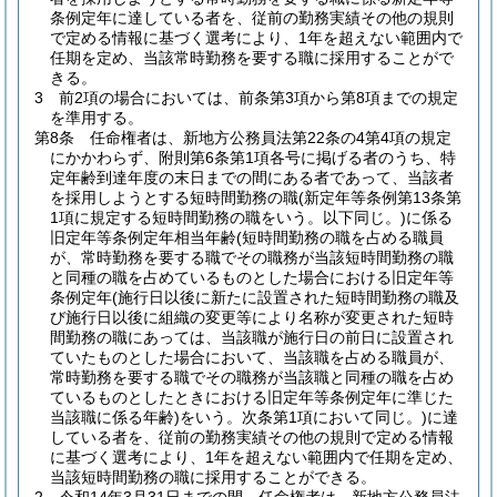
条例定年に達している者を、従前の勤務実績その他の規則
で定める情報に基づく選考により、1年を超えない範囲内で
任期を定め、当該常時勤務を要する職に採用することがで
きる。
3
前2項の場合においては、前条第3項から第8項までの規定
を準用する。
第8条
任命権者は、新地方公務員法第22条の4第4項の規定
にかかわらず、附則第6条第1項各号に掲げる者のうち、特
定年齢到達年度の末日までの間にある者であって、当該者
を採用しようとする短時間勤務の職
(新定年等条例第13条第
1項に規定する短時間勤務の職をいう。以下同じ。)
に係る
旧定年等条例定年相当年齢
(短時間勤務の職を占める職員
が、常時勤務を要する職でその職務が当該短時間勤務の職
と同種の職を占めているものとした場合における旧定年等
条例定年
(施行日以後に新たに設置された短時間勤務の職及
び施行日以後に組織の変更等により名称が変更された短時
間勤務の職にあっては、当該職が施行日の前日に設置され
ていたものとした場合において、当該職を占める職員が、
常時勤務を要する職でその職務が当該職と同種の職を占め
ているものとしたときにおける旧定年等条例定年に準じた
当該職に係る年齢)
をいう。次条第1項において同じ。)
に達
している者を、従前の勤務実績その他の規則で定める情報
に基づく選考により、1年を超えない範囲内で任期を定め、
当該短時間勤務の職に採用することができる。