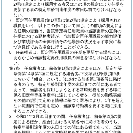
2項の規定により採用する者又はこの項の規定により任期を
更新する者の特定年齢到達年度の末日以前でなければなら
ない。
7
暫定再任用職員
(第1項又は第2項の規定により採用された
職員をいう。以下この条において同じ。)
の前項の規定によ
る任期の更新は、当該暫定再任用職員の当該更新の直前の
任期における勤務実績が、当該暫定再任用職員の能力評価
及び業績評価の全体評語その他勤務の状況を示す事実に基
づき良好である場合に行うことができる。
8
任命権者は、暫定再任用職員の任期を更新する場合には、
あらかじめ当該暫定再任用職員の同意を得なければならな
い。
第7条
任命権者は、前条第1項の規定によるほか、新定年等
条例第14条第1項に規定する組合
(以下次項及び附則第9条
において「組合」という。)
における前条第1項各号に掲げ
る者のうち、特定年齢到達年度の末日までの間にある者で
あって、当該者を採用しようとする常時勤務を要する職に
係る旧定年等条例定年に達している者を、従前の勤務実績
その他の規則で定める情報に基づく選考により、1年を超え
ない範囲内で任期を定め、当該常時勤務を要する職に採用
することができる。
2
令和14年3月31日までの間、任命権者は、前条第2項の規
定によるほか、組合における同項各号に掲げる者のうち、
特定年齢到達年度の末日までの間にある者であって、当該
者を採用しようとする常時勤務を要する職に係る新定年等