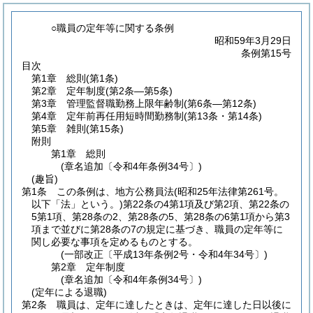
○職員の定年等に関する条例
昭和59年3月29日
条例第15号
目次
第1章
総則
(第1条)
第2章
定年制度
(第2条―第5条)
第3章
管理監督職勤務上限年齢制
(第6条―第12条)
第4章
定年前再任用短時間勤務制
(第13条・第14条)
第5章
雑則
(第15条)
附則
第1章
総則
(章名追加〔令和4年条例34号〕)
(趣旨)
第1条
この条例は、地方公務員法
(昭和25年法律第261号。
以下「法」という。)
第22条の4第1項及び第2項、第22条の
5第1項、第28条の2、第28条の5、第28条の6第1項から第3
項まで並びに第28条の7の規定に基づき、職員の定年等に
関し必要な事項を定めるものとする。
(一部改正〔平成13年条例2号・令和4年34号〕)
第2章
定年制度
(章名追加〔令和4年条例34号〕)
(定年による退職)
第2条
職員は、定年に達したときは、定年に達した日以後に