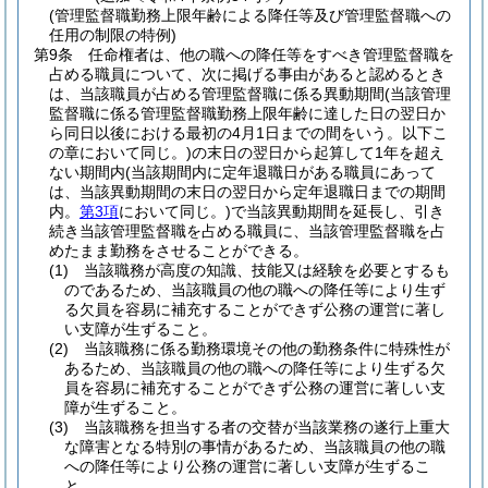
(管理監督職勤務上限年齢による降任等及び管理監督職への
任用の制限の特例)
第9条
任命権者は、他の職への降任等をすべき管理監督職を
占める職員について、次に掲げる事由があると認めるとき
は、当該職員が占める管理監督職に係る異動期間
(当該管理
監督職に係る管理監督職勤務上限年齢に達した日の翌日か
ら同日以後における最初の4月1日までの間をいう。以下こ
の章において同じ。)
の末日の翌日から起算して1年を超え
ない期間内
(当該期間内に定年退職日がある職員にあって
は、当該異動期間の末日の翌日から定年退職日までの期間
内。
第3項
において同じ。)
で当該異動期間を延長し、引き
続き当該管理監督職を占める職員に、当該管理監督職を占
めたまま勤務をさせることができる。
(1)
当該職務が高度の知識、技能又は経験を必要とするも
のであるため、当該職員の他の職への降任等により生ず
る欠員を容易に補充することができず公務の運営に著し
い支障が生ずること。
(2)
当該職務に係る勤務環境その他の勤務条件に特殊性が
あるため、当該職員の他の職への降任等により生ずる欠
員を容易に補充することができず公務の運営に著しい支
障が生ずること。
(3)
当該職務を担当する者の交替が当該業務の遂行上重大
な障害となる特別の事情があるため、当該職員の他の職
への降任等により公務の運営に著しい支障が生ずるこ
と。