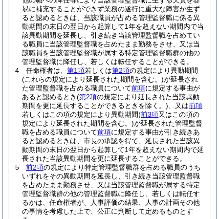
他の職への降任等により当該管理監督職に生ずる欠員を容
易に補充することができず業務の遂行に重大な障害が生ず
ると認めるときは、当該職員が占める管理監督職に係る異
動期間の末日の翌日から起算して1年を超えない期間内で当
該異動期間を延長し、引き続き当該管理監督職を占めてい
る職員に当該管理監督職を占めたまま勤務をさせ、又は当
該職員を当該管理監督職が属する特定管理監督職群の他の
管理監督職に降任し、若しくは転任することができる。
4
任命権者は、
第1項
若しくは
第2項
の規定により異動期間
(これらの規定により延長された期間を含む。)
が延長され
た管理監督職を占める職員について
前項
に規定する事由が
あると認めるとき
(
第2項
の規定により延長された当該異動
期間を更に延長することができるときを除く。)
、又は
前項
若しくはこの項の規定により異動期間
(
前3項
又はこの項の
規定により延長された期間を含む。)
が延長された管理監督
職を占める職員について
前項
に規定する事由が引き続きあ
ると認めるときは、市長の承認を得て、延長された当該異
動期間の末日の翌日から起算して1年を超えない期間内で延
長された当該異動期間を更に延長することができる。
5
前2項
の規定により特定管理監督職群を占める職員のうち
いずれをその異動期間を延長し、引き続き当該管理監督職
を占めたまま勤務させ、又は当該管理監督職が属する特定
管理監督職群の他の管理監督職に降任し、若しくは転任す
るかは、任命権者が、人事評価の結果、人事の計画その他
の事情を考慮した上で、公正に判断して定めるものとす