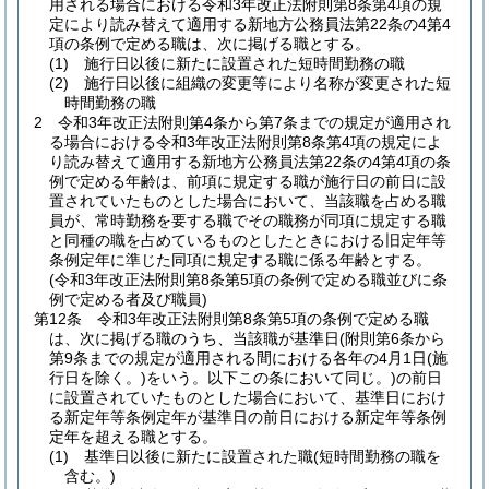
用される場合における令和3年改正法附則第8条第4項の規
定により読み替えて適用する新地方公務員法第22条の4第4
項の条例で定める職は、次に掲げる職とする。
(1)
施行日以後に新たに設置された短時間勤務の職
(2)
施行日以後に組織の変更等により名称が変更された短
時間勤務の職
2
令和3年改正法附則第4条から第7条までの規定が適用され
る場合における令和3年改正法附則第8条第4項の規定によ
り読み替えて適用する新地方公務員法第22条の4第4項の条
例で定める年齢は、前項に規定する職が施行日の前日に設
置されていたものとした場合において、当該職を占める職
員が、常時勤務を要する職でその職務が同項に規定する職
と同種の職を占めているものとしたときにおける旧定年等
条例定年に準じた同項に規定する職に係る年齢とする。
(令和3年改正法附則第8条第5項の条例で定める職並びに条
例で定める者及び職員)
第12条
令和3年改正法附則第8条第5項の条例で定める職
は、次に掲げる職のうち、当該職が基準日
(附則第6条から
第9条までの規定が適用される間における各年の4月1日
(施
行日を除く。)
をいう。以下この条において同じ。)
の前日
に設置されていたものとした場合において、基準日におけ
る新定年等条例定年が基準日の前日における新定年等条例
定年を超える職とする。
(1)
基準日以後に新たに設置された職
(短時間勤務の職を
含む。)