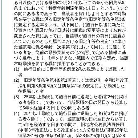
る日以後における最初の3月31日
(以下この条から附則第9
条までにおいて「特定年齢到達年度の末日」という。)
まで
の間にある者であって、当該者を採用しようとする常時勤
務を要する職に係る旧定年等条例定年
(旧定年等条例第3条
に規定する定年をいう。以下同じ。)
(施行日以後に新たに
設置された職及び施行日以後に組織の変更等により名称が
変更された職にあっては、当該職が施行日の前日に設置さ
れていたものとした場合における旧定年等条例定年に準じ
た当該職に係る年齢。次条第1項において同じ。)
に達して
いる者を、従前の勤務実績その他の規則で定める情報に基
づく選考により、1年を超えない範囲内で任期を定め、当該
常時勤務を要する職に採用することができる。
(1)
施行日前に旧定年等条例第2条の規定により退職した
者
(2)
旧定年等条例第4条第1項若しくは第2項、令和3年改正
法附則第3条第5項又は前条第1項の規定により勤務した
後退職した者
(3)
25年以上勤続して施行日前に退職した者
(前2号に掲げ
る者を除く。)
であって、当該退職の日の翌日から起算し
て5年を経過する日までの間にある者
(4)
25年以上勤続して施行日前に退職した者
(前3号に掲げ
る者を除く。)
であって、当該退職の日の翌日から起算し
て5年を経過する日までの間に、旧地方公務員法再任用
(令和3年改正法による改正前の地方公務員法
(昭和25年法
律第261号)
第28条の4第1項、第28条の5第1項又は第28