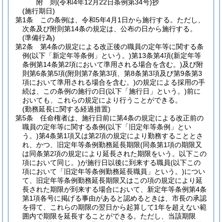
附
則
(令和4年12月22日
条例第34号)
抄
(施行期日)
第1条
この条例は、令和5年4月1日から施行する。
ただし、
次条及び附則第14条の規定は、公布の日から施行する。
(準備行為)
第2条
第4条の規定による改正後の職員の定年等に関する条
例
(以下「新定年等条例」という。)
第13条第4項
(新定年等
条例第14条第2項において準用される場合を含む。)
及び附
則第6条第5項
(附則第7条第3項、第8条第3項及び第9条第3
項において準用される場合を含む。)
の規定による採用の手
続は、この条例の施行の日
(以下「施行日」という。)
前に
おいても、これらの規定により行うことができる。
(勤務延長に関する経過措置)
第5条
任命権者は、施行日前に第4条の規定による改正前の
職員の定年等に関する条例
(以下「旧定年等条例」とい
う。)
第4条第1項又は第2項の規定により勤務することとさ
れ、かつ、旧定年等条例勤務延長期限
(同条第1項の期限又
は同条第2項の規定により延長された期限をいう。以下この
項において同じ。)
が施行日以後に到来する職員
(以下この
項において「旧定年等条例勤務延長職員」という。)
につい
て、旧定年等条例勤務延長期限又はこの項の規定により延
長された期限が到来する場合において、新定年等条例第4条
第1項各号に掲げる事由があると認めるときは、市長の承認
を得て、これらの期限の翌日から起算して1年を超えない範
囲内で期限を延長することができる。
ただし、当該期限