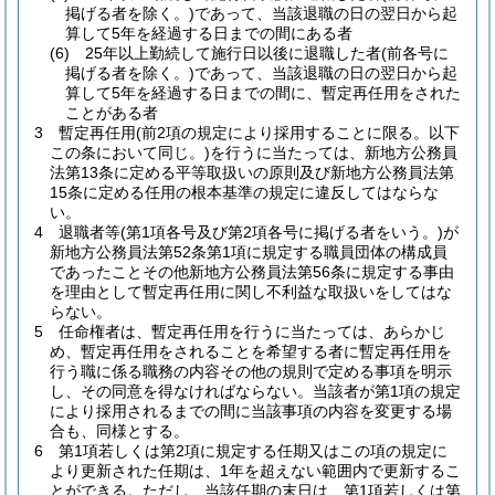
掲げる者を除く。)
であって、当該退職の日の翌日から起
算して5年を経過する日までの間にある者
(6)
25年以上勤続して施行日以後に退職した者
(前各号に
掲げる者を除く。)
であって、当該退職の日の翌日から起
算して5年を経過する日までの間に、暫定再任用をされた
ことがある者
3
暫定再任用
(前2項の規定により採用することに限る。以下
この条において同じ。)
を行うに当たっては、新地方公務員
法第13条に定める平等取扱いの原則及び新地方公務員法第
15条に定める任用の根本基準の規定に違反してはならな
い。
4
退職者等
(第1項各号及び第2項各号に掲げる者をいう。)
が
新地方公務員法第52条第1項に規定する職員団体の構成員
であったことその他新地方公務員法第56条に規定する事由
を理由として暫定再任用に関し不利益な取扱いをしてはな
らない。
5
任命権者は、暫定再任用を行うに当たっては、あらかじ
め、暫定再任用をされることを希望する者に暫定再任用を
行う職に係る職務の内容その他の規則で定める事項を明示
し、その同意を得なければならない。
当該者が第1項の規定
により採用されるまでの間に当該事項の内容を変更する場
合も、同様とする。
6
第1項若しくは第2項に規定する任期又はこの項の規定に
より更新された任期は、1年を超えない範囲内で更新するこ
とができる。
ただし、当該任期の末日は、第1項若しくは第