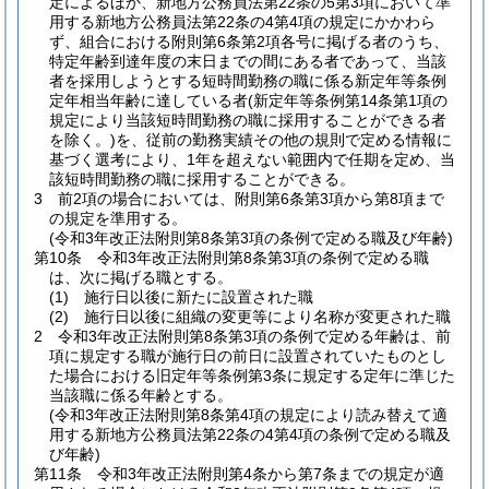
定によるほか、新地方公務員法第22条の5第3項において準
用する新地方公務員法第22条の4第4項の規定にかかわら
ず、組合における附則第6条第2項各号に掲げる者のうち、
特定年齢到達年度の末日までの間にある者であって、当該
者を採用しようとする短時間勤務の職に係る新定年等条例
定年相当年齢に達している者
(新定年等条例第14条第1項の
規定により当該短時間勤務の職に採用することができる者
を除く。)
を、従前の勤務実績その他の規則で定める情報に
基づく選考により、1年を超えない範囲内で任期を定め、当
該短時間勤務の職に採用することができる。
3
前2項の場合においては、附則第6条第3項から第8項まで
の規定を準用する。
(令和3年改正法附則第8条第3項の条例で定める職及び年齢)
第10条
令和3年改正法附則第8条第3項の条例で定める職
は、次に掲げる職とする。
(1)
施行日以後に新たに設置された職
(2)
施行日以後に組織の変更等により名称が変更された職
2
令和3年改正法附則第8条第3項の条例で定める年齢は、前
項に規定する職が施行日の前日に設置されていたものとし
た場合における旧定年等条例第3条に規定する定年に準じた
当該職に係る年齢とする。
(令和3年改正法附則第8条第4項の規定により読み替えて適
用する新地方公務員法第22条の4第4項の条例で定める職及
び年齢)
第11条
令和3年改正法附則第4条から第7条までの規定が適