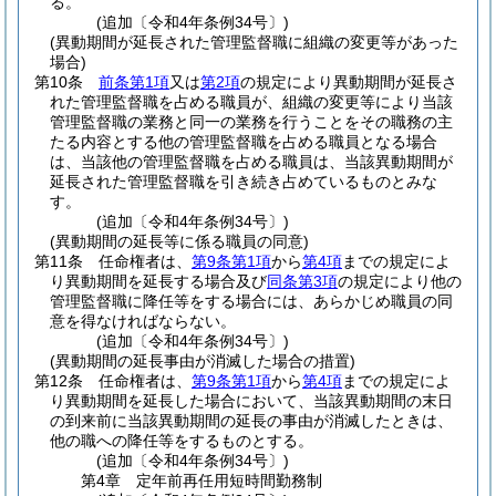
る。
(追加〔令和4年条例34号〕)
(異動期間が延長された管理監督職に組織の変更等があった
場合)
第10条
前条第1項
又は
第2項
の規定により異動期間が延長さ
れた管理監督職を占める職員が、組織の変更等により当該
管理監督職の業務と同一の業務を行うことをその職務の主
たる内容とする他の管理監督職を占める職員となる場合
は、当該他の管理監督職を占める職員は、当該異動期間が
延長された管理監督職を引き続き占めているものとみな
す。
(追加〔令和4年条例34号〕)
(異動期間の延長等に係る職員の同意)
第11条
任命権者は、
第9条第1項
から
第4項
までの規定によ
り異動期間を延長する場合及び
同条第3項
の規定により他の
管理監督職に降任等をする場合には、あらかじめ職員の同
意を得なければならない。
(追加〔令和4年条例34号〕)
(異動期間の延長事由が消滅した場合の措置)
第12条
任命権者は、
第9条第1項
から
第4項
までの規定によ
り異動期間を延長した場合において、当該異動期間の末日
の到来前に当該異動期間の延長の事由が消滅したときは、
他の職への降任等をするものとする。
(追加〔令和4年条例34号〕)
第4章
定年前再任用短時間勤務制