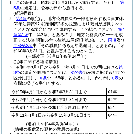
1
この条例は、昭和60年3月31日から施行する。
ただし、
第
5条
の規定は、公布の日から施行する。
(経過措置)
2
第4条
の規定は、地方公務員法の一部を改正する法律
(昭和
56年法律第92号)
附則第3条の規定により職員が退職すべき
こととなる場合について準用する。
この場合において、
第4
条第1項
中「第2条」とあるのは「地方公務員法の一部を改
正する法律
(昭和56年法律第92号)
附則第3条」と、
同項
及び
同条第2項
中「その職員に係る定年退職日」とあるのは「昭
和60年3月31日」と読み替えるものとする。
(一部改正〔令和2年条例24号〕)
(定年に関する経過措置)
3
令和5年4月1日から令和13年3月31日までの間における
第
3条
の規定の適用については、
次の表
の左欄に掲げる期間の
区分に応じ、
同条
中「65年」とあるのは、それぞれ
同表
の
右欄に掲げる字句とする。
令和5年4月1日から令和7年3月31日まで
61年
令和7年4月1日から令和9年3月31日まで
62年
令和9年4月1日から令和11年3月31日まで
63年
令和11年4月1日から令和13年3月31日まで
64年
(追加〔令和4年条例34号〕)
(情報の提供及び勤務の意思の確認)