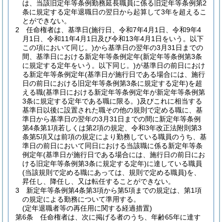
は、当該旧定年等条例勤務延長職員に係る旧定年等条例第2
条に規定する定年退職日の翌日から起算して3年を超えるこ
とができない。
2
任命権者は、基準日
(施行日、令和7年4月1日、令和9年4
月1日、令和11年4月1日及び令和13年4月1日をいう。以下
この項において同じ。)
から基準日の翌年の3月31日までの
間、基準日における新定年等条例定年
(新定年等条例第3条
に規定する定年をいう。以下同じ。)
が基準日の前日におけ
る新定年等条例定年
(基準日が施行日である場合には、施行
日の前日における旧定年等条例第3条に規定する定年)
を超
える職
(基準日における新定年等条例定年が新定年等条例第
3条に規定する定年である職に限る。)
及びこれに相当する
基準日以後に設置された職その他の規則で定める職に、基
準日から基準日の翌年の3月31日までの間に新定年等条例
第4条第1項若しくは第2項の規定、令和3年改正法附則第3
条第5項又は前項の規定により勤務している職員のうち、基
準日の前日において同日における当該職に係る新定年等条
例定年
(基準日が施行日である場合には、施行日の前日にお
ける旧定年等条例第3条に規定する定年)
に達している職員
(当該規則で定める職にあっては、規則で定める職員)
を、
昇任し、降任し、又は転任することができない。
3
新定年等条例第4条第3項から第5項までの規定は、第1項
の規定による勤務について準用する。
(定年退職者等の再任用に関する経過措置)
第6条
任命権者は、次に掲げる者のうち、年齢65年に達す