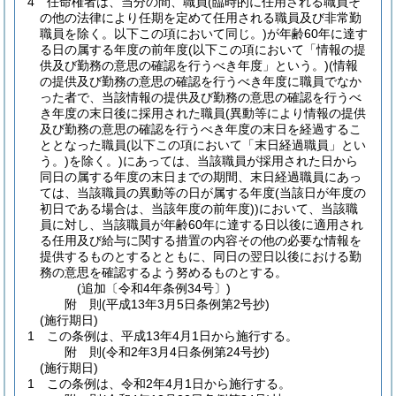
4
任命権者は、当分の間、職員
(臨時的に任用される職員そ
の他の法律により任期を定めて任用される職員及び非常勤
職員を除く。以下この項において同じ。)
が年齢60年に達す
る日の属する年度の前年度
(以下この項において「情報の提
供及び勤務の意思の確認を行うべき年度」という。)
(情報
の提供及び勤務の意思の確認を行うべき年度に職員でなか
った者で、当該情報の提供及び勤務の意思の確認を行うべ
き年度の末日後に採用された職員
(異動等により情報の提供
及び勤務の意思の確認を行うべき年度の末日を経過するこ
ととなった職員
(以下この項において「末日経過職員」とい
う。)
を除く。)
にあっては、当該職員が採用された日から
同日の属する年度の末日までの期間、末日経過職員にあっ
ては、当該職員の異動等の日が属する年度
(当該日が年度の
初日である場合は、当該年度の前年度)
)
において、当該職
員に対し、当該職員が年齢60年に達する日以後に適用され
る任用及び給与に関する措置の内容その他の必要な情報を
提供するものとするとともに、同日の翌日以後における勤
務の意思を確認するよう努めるものとする。
(追加〔令和4年条例34号〕)
附
則
(平成13年3月5日
条例第2号
抄)
(施行期日)
1
この条例は、平成13年4月1日から施行する。
附
則
(令和2年3月4日
条例第24号抄)
(施行期日)
1
この条例は、令和2年4月1日から施行する。