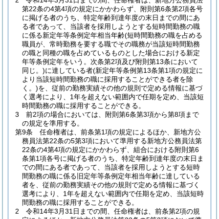
2
令和14年3月31日までの間、任命権者は、新地方公務員法
第22条の4第4項の規定にかかわらず、附則第6条第2項各号
に掲げる者のうち、特定年齢到達年度の末日までの間にあ
る者であって、当該者を採用しようとする短時間勤務の職
に係る新定年等条例定年相当年齢
(短時間勤務の職を占める
職員が、常時勤務を要する職でその職務が当該短時間勤務
の職と同種の職を占めているものとした場合における新定
年等条例定年をいう。次条第2項及び附則第13条において
同じ。)
に達している者
(新定年等条例第13条第1項の規定に
より当該短時間勤務の職に採用することができる者を除
く。)
を、従前の勤務実績その他の規則で定める情報に基づ
く選考により、1年を超えない範囲内で任期を定め、当該短
時間勤務の職に採用することができる。
3
前2項の場合においては、附則第6条第3項から第8項まで
の規定を準用する。
第9条
任命権者は、前条第1項の規定によるほか、新地方公
務員法第22条の5第3項において準用する新地方公務員法第
22条の4第4項の規定にかかわらず、組合における附則第6
条第1項各号に掲げる者のうち、特定年齢到達年度の末日ま
での間にある者であって、当該者を採用しようとする短時
間勤務の職に係る旧定年等条例定年相当年齢に達している
者を、従前の勤務実績その他の規則で定める情報に基づく
選考により、1年を超えない範囲内で任期を定め、当該短時
間勤務の職に採用することができる。
2
令和14年3月31日までの間、任命権者は、前条第2項の規