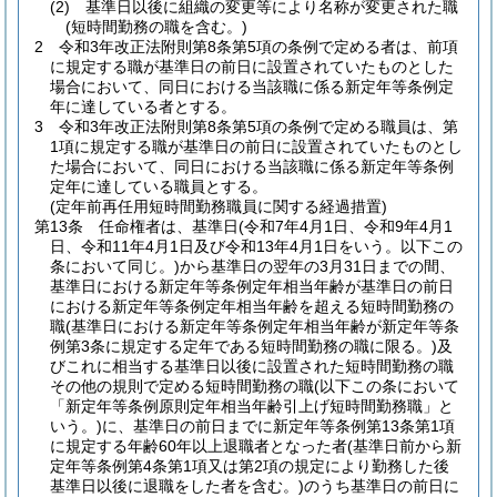
(2)
基準日以後に組織の変更等により名称が変更された職
(短時間勤務の職を含む。)
2
令和3年改正法附則第8条第5項の条例で定める者は、前項
に規定する職が基準日の前日に設置されていたものとした
場合において、同日における当該職に係る新定年等条例定
年に達している者とする。
3
令和3年改正法附則第8条第5項の条例で定める職員は、第
1項に規定する職が基準日の前日に設置されていたものとし
た場合において、同日における当該職に係る新定年等条例
定年に達している職員とする。
(定年前再任用短時間勤務職員に関する経過措置)
第13条
任命権者は、基準日
(令和7年4月1日、令和9年4月1
日、令和11年4月1日及び令和13年4月1日をいう。以下この
条において同じ。)
から基準日の翌年の3月31日までの間、
基準日における新定年等条例定年相当年齢が基準日の前日
における新定年等条例定年相当年齢を超える短時間勤務の
職
(基準日における新定年等条例定年相当年齢が新定年等条
例第3条に規定する定年である短時間勤務の職に限る。)
及
びこれに相当する基準日以後に設置された短時間勤務の職
その他の規則で定める短時間勤務の職
(以下この条において
「新定年等条例原則定年相当年齢引上げ短時間勤務職」と
いう。)
に、基準日の前日までに新定年等条例第13条第1項
に規定する年齢60年以上退職者となった者
(基準日前から新
定年等条例第4条第1項又は第2項の規定により勤務した後
基準日以後に退職をした者を含む。)
のうち基準日の前日に