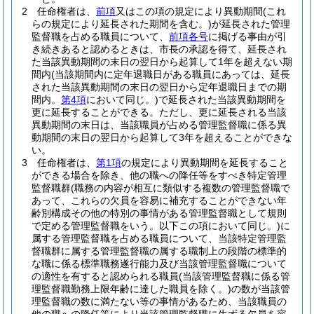
2
任命権者は、
前項
又はこの項の規定により異動期間
(これ
らの規定により延長された期間を含む。)
が延長された管理
監督職を占める職員について、
前項各号
に掲げる事由が引
き続きあると認めるときは、市長の承認を得て、延長され
た当該異動期間の末日の翌日から起算して1年を超えない期
間内
(当該期間内に定年退職日がある職員にあっては、延長
された当該異動期間の末日の翌日から定年退職日までの期
間内。
第4項
において同じ。)
で延長された当該異動期間を
更に延長することができる。
ただし、更に延長される当該
異動期間の末日は、当該職員が占める管理監督職に係る異
動期間の末日の翌日から起算して3年を超えることができな
い。
3
任命権者は、
第1項
の規定により異動期間を延長すること
ができる場合を除き、他の職への降任等をすべき特定管理
監督職群
(職務の内容が相互に類似する複数の管理監督職で
あって、これらの欠員を容易に補充することができない年
齢別構成その他の特別の事情がある管理監督職として規則
で定める管理監督職をいう。以下この項において同じ。)
に
属する管理監督職を占める職員について、当該特定管理監
督職群に属する管理監督職の属する職制上の段階の標準的
な職に係る標準職務遂行能力及び当該管理監督職について
の適性を有すると認められる職員
(当該管理監督職に係る管
理監督職勤務上限年齢に達した職員を除く。)
の数が当該管
理監督職の数に満たない等の事情があるため、当該職員の