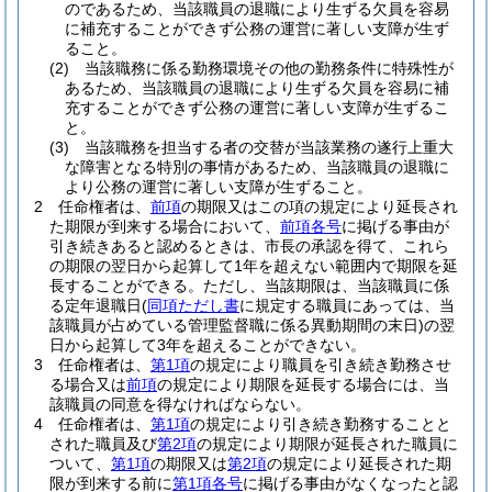
のであるため、当該職員の退職により生ずる欠員を容易
に補充することができず公務の運営に著しい支障が生ず
ること。
(2)
当該職務に係る勤務環境その他の勤務条件に特殊性が
あるため、当該職員の退職により生ずる欠員を容易に補
充することができず公務の運営に著しい支障が生ずるこ
と。
(3)
当該職務を担当する者の交替が当該業務の遂行上重大
な障害となる特別の事情があるため、当該職員の退職に
より公務の運営に著しい支障が生ずること。
2
任命権者は、
前項
の期限又はこの項の規定により延長され
た期限が到来する場合において、
前項各号
に掲げる事由が
引き続きあると認めるときは、市長の承認を得て、これら
の期限の翌日から起算して1年を超えない範囲内で期限を延
長することができる。
ただし、当該期限は、当該職員に係
る定年退職日
(
同項ただし書
に規定する職員にあっては、当
該職員が占めている管理監督職に係る異動期間の末日)
の翌
日から起算して3年を超えることができない。
3
任命権者は、
第1項
の規定により職員を引き続き勤務させ
る場合又は
前項
の規定により期限を延長する場合には、当
該職員の同意を得なければならない。
4
任命権者は、
第1項
の規定により引き続き勤務することと
された職員及び
第2項
の規定により期限が延長された職員に
ついて、
第1項
の期限又は
第2項
の規定により延長された期
限が到来する前に
第1項各号
に掲げる事由がなくなったと認