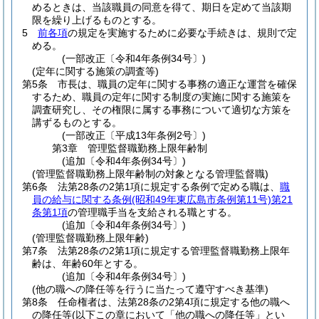
めるときは、当該職員の同意を得て、期日を定めて当該期
限を繰り上げるものとする。
5
前各項
の規定を実施するために必要な手続きは、規則で定
める。
(一部改正〔令和4年条例34号〕)
(定年に関する施策の調査等)
第5条
市長は、職員の定年に関する事務の適正な運営を確保
するため、職員の定年に関する制度の実施に関する施策を
調査研究し、その権限に属する事務について適切な方策を
講ずるものとする。
(一部改正〔平成13年条例2号〕)
第3章
管理監督職勤務上限年齢制
(追加〔令和4年条例34号〕)
(管理監督職勤務上限年齢制の対象となる管理監督職)
第6条
法第28条の2第1項に規定する条例で定める職は、
職
員の給与に関する条例
(昭和49年東広島市条例第11号)
第21
条第1項
の管理職手当を支給される職とする。
(追加〔令和4年条例34号〕)
(管理監督職勤務上限年齢)
第7条
法第28条の2第1項に規定する管理監督職勤務上限年
齢は、年齢60年とする。
(追加〔令和4年条例34号〕)
(他の職への降任等を行うに当たって遵守すべき基準)
第8条
任命権者は、法第28条の2第4項に規定する他の職へ
の降任等
(以下この章において「他の職への降任等」とい