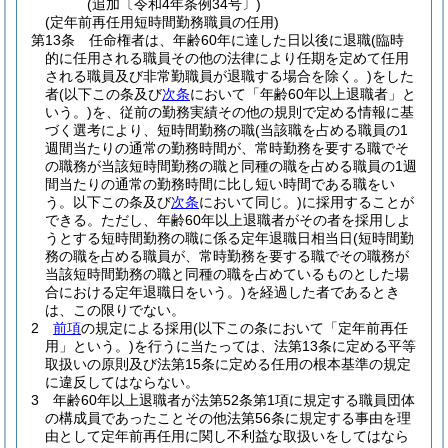
(追加〔令和4年条例34号〕)
(定年前再任用短時間勤務職員の任用)
第13条
任命権者は、年齢60年に達した日以後に退職
(臨時
的に任用される職員その他の法律により任期を定めて任用
される職員及び非常勤職員が退職する場合を除く。)
をした
者
(以下この条及び
次条
において「年齢60年以上退職者」と
いう。)
を、従前の勤務実績その他の規則で定める情報に基
づく選考により、短時間勤務の職
(当該職を占める職員の1
週間当たりの通常の勤務時間が、常時勤務を要する職でそ
の職務が当該短時間勤務の職と同種の職を占める職員の1週
間当たりの通常の勤務時間に比し短い時間である職をい
う。以下この条及び
次条
において同じ。)
に採用することが
できる。
ただし、年齢60年以上退職者がその者を採用しよ
うとする短時間勤務の職に係る定年退職日相当日
(短時間勤
務の職を占める職員が、常時勤務を要する職でその職務が
当該短時間勤務の職と同種の職を占めているものとした場
合における定年退職日をいう。)
を経過した者であるとき
は、この限りでない。
2
前項
の規定による採用
(以下この条において「定年前再任
用」という。)
を行うに当たっては、法第13条に定める平等
取扱いの原則及び法第15条に定める任用の根本基準の規定
に違反してはならない。
3
年齢60年以上退職者が法第52条第1項に規定する職員団体
の構成員であったことその他法第56条に規定する事由を理
由として定年前再任用に関し不利益な取扱いをしてはなら