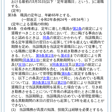
おける最初の3月31日
(以下「定年退職日」という。)
に退職
する。
(定年)
第3条
職員の定年は、年齢65年とする。
(一部改正〔令和2年条例24号・4年34号〕)
(定年による退職の特例)
第4条
任命権者は、定年に達した職員が
第2条
の規定により
退職すべきこととなる場合において、次に掲げる事由があ
ると認めるときは、
同条
の規定にかかわらず、当該職員に
係る定年退職日の翌日から起算して1年を超えない範囲内で
期限を定め、当該職員を当該定年退職日において従事して
いる職務に従事させるため、引き続き勤務させることがで
きる。
ただし、
第9条第1項
から
第4項
までの規定により異
動期間
(
同条第1項
に規定する異動期間をいう。以下この項
及び
次項
において同じ。)
(
同条第1項
又は
第2項
の規定によ
り延長された異動期間を含む。)
を延長した職員であって、
定年退職日において管理監督職
(
第6条
に規定する職をい
う。以下この条及び
次章
において同じ。)
を占めている職員
については、
第9条第1項
又は
第2項
の規定により当該定年
退職日まで当該異動期間を延長した場合であって、引き続
き勤務させることについて市長の承認を得たときに限るも
のとし、当該期限は、当該職員が占めている管理監督職に
係る異動期間の末日の翌日から起算して3年を超えることが
できない。
(1)
当該職務が高度の知識、技能又は経験を必要とするも