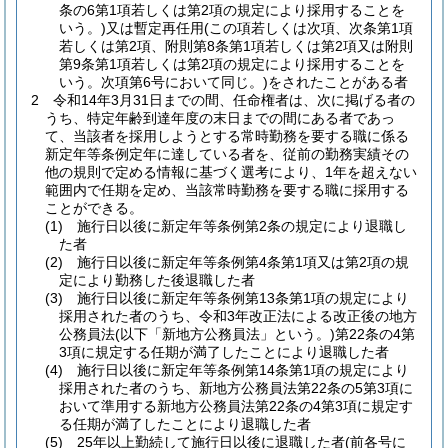
条の6第1項若しくは第2項の規定により採用することを
いう。)
又は暫定再任用
(この項若しくは次項、次条第1項
若しくは第2項、附則第8条第1項若しくは第2項又は附則
第9条第1項若しくは第2項の規定により採用することを
いう。次項第6号において同じ。)
をされたことがある者
2
令和14年3月31日までの間、任命権者は、次に掲げる者の
うち、特定年齢到達年度の末日までの間にある者であっ
て、当該者を採用しようとする常時勤務を要する職に係る
新定年等条例定年に達している者を、従前の勤務実績その
他の規則で定める情報に基づく選考により、1年を超えない
範囲内で任期を定め、当該常時勤務を要する職に採用する
ことができる。
(1)
施行日以後に新定年等条例第2条の規定により退職し
た者
(2)
施行日以後に新定年等条例第4条第1項又は第2項の規
定により勤務した後退職した者
(3)
施行日以後に新定年等条例第13条第1項の規定により
採用された者のうち、令和3年改正法による改正後の地方
公務員法
(以下「新地方公務員法」という。)
第22条の4第
3項に規定する任期が満了したことにより退職した者
(4)
施行日以後に新定年等条例第14条第1項の規定により
採用された者のうち、新地方公務員法第22条の5第3項に
おいて準用する新地方公務員法第22条の4第3項に規定す
る任期が満了したことにより退職した者
(5)
25年以上勤続して施行日以後に退職した者
(前各号に