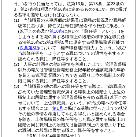
う。)
を行うに当たっては、法第13条、第15条、第23条の
3、第27条第1項及び第56条に定めるもののほか、次に掲げ
る基準を遵守しなければならない。
(1)
当該職員の人事評価の結果又は勤務の状況及び職務経
験等に基づき、降任又は転任
(降給を伴う転任に限る。)
(以下この条及び
第10条
において「降任等」という。)
を
しようとする職の属する職制上の段階の標準的な職に係
る法第15条の2第1項第5号に規定する標準職務遂行能力
(
次条第3項
において「標準職務遂行能力」という。)
及び
当該降任等をしようとする職についての適性を有すると
認められる職に、降任等をすること。
(2)
人事の計画その他の事情を考慮した上で、管理監督職
以外の職又は管理監督職勤務上限年齢が当該職員の年齢
を超える管理監督職のうちできる限り上位の職制上の段
階に属する職に、降任等をすること。
(3)
当該職員の他の職への降任等をする際に、当該職員が
占めていた管理監督職が属する職制上の段階より上位の
職制上の段階に属する管理監督職を占める職員
(以下この
号において「上位職職員」という。)
の他の職への降任等
もする場合には、
第1号
に掲げる基準に従った上での状況
その他の事情を考慮してやむを得ないと認められる場合
を除き、上位職職員の降任等をした職が属する職制上の
段階と同じ職制上の段階又は当該職制上の段階より下位
の職制上の段階に属する職に、降任等をすること。
(追加〔令和4年条例34号〕)