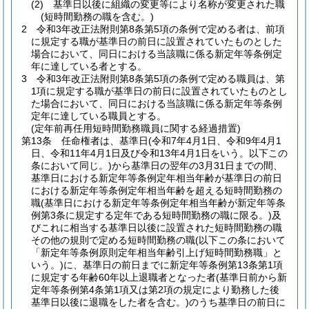
(2)
基準日以後に組織の変更等により名称が変更された職
(短時間勤務の職を含む。)
2
令和3年改正法附則第8条第5項の条例で定める者は、前項
に規定する職が基準日の前日に設置されていたものとした
場合において、同日における当該職に係る新定年等条例定
年に達している者とする。
3
令和3年改正法附則第8条第5項の条例で定める職員は、第
1項に規定する職が基準日の前日に設置されていたものとし
た場合において、同日における当該職に係る新定年等条例
定年に達している職員とする。
(定年前再任用短時間勤務職員に関する経過措置)
第13条
任命権者は、基準日
(令和7年4月1日、令和9年4月1
日、令和11年4月1日及び令和13年4月1日をいう。以下この
条において同じ。)
から基準日の翌年の3月31日までの間、
基準日における新定年等条例定年相当年齢が基準日の前日
における新定年等条例定年相当年齢を超える短時間勤務の
職
(基準日における新定年等条例定年相当年齢が新定年等条
例第3条に規定する定年である短時間勤務の職に限る。)
及
びこれに相当する基準日以後に設置された短時間勤務の職
その他の規則で定める短時間勤務の職
(以下この条において
「新定年等条例原則定年相当年齢引上げ短時間勤務職」と
いう。)
に、基準日の前日までに新定年等条例第13条第1項
に規定する年齢60年以上退職者となった者
(基準日前から新
定年等条例第4条第1項又は第2項の規定により勤務した後
基準日以後に退職をした者を含む。)
のうち基準日の前日に