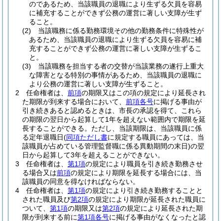
のであるため、当該職員の退職により生ずる欠員を容易
に補充することができず公務の運営に著しい支障が生ず
ること。
(2)
当該職務に係る勤務環境その他の勤務条件に特殊性が
あるため、当該職員の退職により生ずる欠員を容易に補
充することができず公務の運営に著しい支障が生ずるこ
と。
(3)
当該職務を担当する者の交替が当該業務の遂行上重大
な障害となる特別の事情があるため、当該職員の退職に
より公務の運営に著しい支障が生ずること。
2
任命権者は、
前項
の期限又はこの項の規定により延長され
た期限が到来する場合において、
前項各号
に掲げる事由が
引き続きあると認めるときは、市長の承認を得て、これら
の期限の翌日から起算して1年を超えない範囲内で期限を延
長することができる。
ただし、当該期限は、当該職員に係
る定年退職日
(
同項ただし書
に規定する職員にあっては、当
該職員が占めている管理監督職に係る異動期間の末日)
の翌
日から起算して3年を超えることができない。
3
任命権者は、
第1項
の規定により職員を引き続き勤務させ
る場合又は
前項
の規定により期限を延長する場合には、当
該職員の同意を得なければならない。
4
任命権者は、
第1項
の規定により引き続き勤務することと
された職員及び
第2項
の規定により期限が延長された職員に
ついて、
第1項
の期限又は
第2項
の規定により延長された期
限が到来する前に
第1項各号
に掲げる事由がなくなったと認