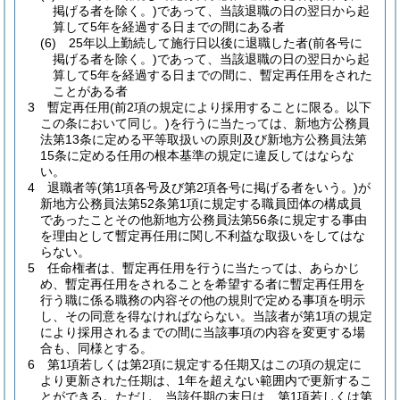
掲げる者を除く。)
であって、当該退職の日の翌日から起
算して5年を経過する日までの間にある者
(6)
25年以上勤続して施行日以後に退職した者
(前各号に
掲げる者を除く。)
であって、当該退職の日の翌日から起
算して5年を経過する日までの間に、暫定再任用をされた
ことがある者
3
暫定再任用
(前2項の規定により採用することに限る。以下
この条において同じ。)
を行うに当たっては、新地方公務員
法第13条に定める平等取扱いの原則及び新地方公務員法第
15条に定める任用の根本基準の規定に違反してはならな
い。
4
退職者等
(第1項各号及び第2項各号に掲げる者をいう。)
が
新地方公務員法第52条第1項に規定する職員団体の構成員
であったことその他新地方公務員法第56条に規定する事由
を理由として暫定再任用に関し不利益な取扱いをしてはな
らない。
5
任命権者は、暫定再任用を行うに当たっては、あらかじ
め、暫定再任用をされることを希望する者に暫定再任用を
行う職に係る職務の内容その他の規則で定める事項を明示
し、その同意を得なければならない。
当該者が第1項の規定
により採用されるまでの間に当該事項の内容を変更する場
合も、同様とする。
6
第1項若しくは第2項に規定する任期又はこの項の規定に
より更新された任期は、1年を超えない範囲内で更新するこ
とができる。
ただし、当該任期の末日は、第1項若しくは第