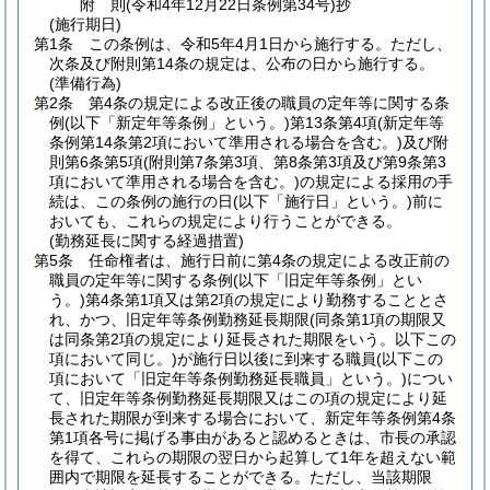
附
則
(令和4年12月22日
条例第34号)
抄
(施行期日)
第1条
この条例は、令和5年4月1日から施行する。
ただし、
次条及び附則第14条の規定は、公布の日から施行する。
(準備行為)
第2条
第4条の規定による改正後の職員の定年等に関する条
例
(以下「新定年等条例」という。)
第13条第4項
(新定年等
条例第14条第2項において準用される場合を含む。)
及び附
則第6条第5項
(附則第7条第3項、第8条第3項及び第9条第3
項において準用される場合を含む。)
の規定による採用の手
続は、この条例の施行の日
(以下「施行日」という。)
前に
おいても、これらの規定により行うことができる。
(勤務延長に関する経過措置)
第5条
任命権者は、施行日前に第4条の規定による改正前の
職員の定年等に関する条例
(以下「旧定年等条例」とい
う。)
第4条第1項又は第2項の規定により勤務することとさ
れ、かつ、旧定年等条例勤務延長期限
(同条第1項の期限又
は同条第2項の規定により延長された期限をいう。以下この
項において同じ。)
が施行日以後に到来する職員
(以下この
項において「旧定年等条例勤務延長職員」という。)
につい
て、旧定年等条例勤務延長期限又はこの項の規定により延
長された期限が到来する場合において、新定年等条例第4条
第1項各号に掲げる事由があると認めるときは、市長の承認
を得て、これらの期限の翌日から起算して1年を超えない範
囲内で期限を延長することができる。
ただし、当該期限