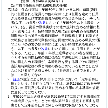
(追加〔令和4年条例34号〕)
(定年前再任用短時間勤務職員の任用)
第13条
任命権者は、年齢60年に達した日以後に退職
(臨時
的に任用される職員その他の法律により任期を定めて任用
される職員及び非常勤職員が退職する場合を除く。)
をした
者
(以下この条及び
次条
において「年齢60年以上退職者」と
いう。)
を、従前の勤務実績その他の規則で定める情報に基
づく選考により、短時間勤務の職
(当該職を占める職員の1
週間当たりの通常の勤務時間が、常時勤務を要する職でそ
の職務が当該短時間勤務の職と同種の職を占める職員の1週
間当たりの通常の勤務時間に比し短い時間である職をい
う。以下この条及び
次条
において同じ。)
に採用することが
できる。
ただし、年齢60年以上退職者がその者を採用しよ
うとする短時間勤務の職に係る定年退職日相当日
(短時間勤
務の職を占める職員が、常時勤務を要する職でその職務が
当該短時間勤務の職と同種の職を占めているものとした場
合における定年退職日をいう。)
を経過した者であるとき
は、この限りでない。
2
前項
の規定による採用
(以下この条において「定年前再任
用」という。)
を行うに当たっては、法第13条に定める平等
取扱いの原則及び法第15条に定める任用の根本基準の規定
に違反してはならない。
3
年齢60年以上退職者が法第52条第1項に規定する職員団体
の構成員であったことその他法第56条に規定する事由を理
由として定年前再任用に関し不利益な取扱いをしてはなら