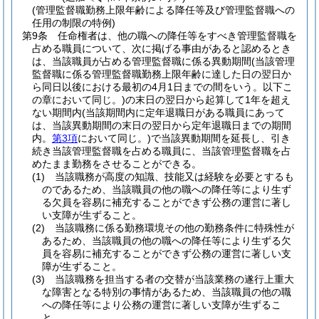
(管理監督職勤務上限年齢による降任等及び管理監督職への
任用の制限の特例)
第9条
任命権者は、他の職への降任等をすべき管理監督職を
占める職員について、次に掲げる事由があると認めるとき
は、当該職員が占める管理監督職に係る異動期間
(当該管理
監督職に係る管理監督職勤務上限年齢に達した日の翌日か
ら同日以後における最初の4月1日までの間をいう。以下こ
の章において同じ。)
の末日の翌日から起算して1年を超え
ない期間内
(当該期間内に定年退職日がある職員にあって
は、当該異動期間の末日の翌日から定年退職日までの期間
内。
第3項
において同じ。)
で当該異動期間を延長し、引き
続き当該管理監督職を占める職員に、当該管理監督職を占
めたまま勤務をさせることができる。
(1)
当該職務が高度の知識、技能又は経験を必要とするも
のであるため、当該職員の他の職への降任等により生ず
る欠員を容易に補充することができず公務の運営に著し
い支障が生ずること。
(2)
当該職務に係る勤務環境その他の勤務条件に特殊性が
あるため、当該職員の他の職への降任等により生ずる欠
員を容易に補充することができず公務の運営に著しい支
障が生ずること。
(3)
当該職務を担当する者の交替が当該業務の遂行上重大
な障害となる特別の事情があるため、当該職員の他の職
への降任等により公務の運営に著しい支障が生ずるこ
と。