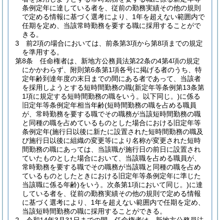
条例定年に達している者を、従前の勤務実績その他の規則
で定める情報に基づく選考により、1年を超えない範囲内で
任期を定め、当該常時勤務を要する職に採用することがで
きる。
3
前2項の場合においては、前条第3項から第8項までの規定
を準用する。
第8条
任命権者は、新地方公務員法第22条の4第4項の規定
にかかわらず、附則第6条第1項各号に掲げる者のうち、特
定年齢到達年度の末日までの間にある者であって、当該者
を採用しようとする短時間勤務の職
(新定年等条例第13条第
1項に規定する短時間勤務の職をいう。以下同じ。)
に係る
旧定年等条例定年相当年齢
(短時間勤務の職を占める職員
が、常時勤務を要する職でその職務が当該短時間勤務の職
と同種の職を占めているものとした場合における旧定年等
条例定年
(施行日以後に新たに設置された短時間勤務の職及
び施行日以後に組織の変更等により名称が変更された短時
間勤務の職にあっては、当該職が施行日の前日に設置され
ていたものとした場合において、当該職を占める職員が、
常時勤務を要する職でその職務が当該職と同種の職を占め
ているものとしたときにおける旧定年等条例定年に準じた
当該職に係る年齢)
をいう。次条第1項において同じ。)
に達
している者を、従前の勤務実績その他の規則で定める情報
に基づく選考により、1年を超えない範囲内で任期を定め、
当該短時間勤務の職に採用することができる。