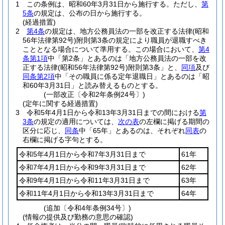
1
この条例は、昭和60年3月31日から施行する。
ただし、
第
5条
の規定は、公布の日から施行する。
(経過措置)
2
第4条
の規定は、地方公務員法の一部を改正する法律
(昭和
56年法律第92号)
附則第3条の規定により職員が退職すべき
こととなる場合について準用する。
この場合において、
第4
条第1項
中「第2条」とあるのは「地方公務員法の一部を改
正する法律
(昭和56年法律第92号)
附則第3条」と、
同項
及び
同条第2項
中「その職員に係る定年退職日」とあるのは「昭
和60年3月31日」と読み替えるものとする。
(一部改正〔令和2年条例24号〕)
(定年に関する経過措置)
3
令和5年4月1日から令和13年3月31日までの間における
第
3条
の規定の適用については、
次の表
の左欄に掲げる期間の
区分に応じ、
同条
中「65年」とあるのは、それぞれ
同表
の
右欄に掲げる字句とする。
令和5年4月1日から令和7年3月31日まで
61年
令和7年4月1日から令和9年3月31日まで
62年
令和9年4月1日から令和11年3月31日まで
63年
令和11年4月1日から令和13年3月31日まで
64年
(追加〔令和4年条例34号〕)
(情報の提供及び勤務の意思の確認)