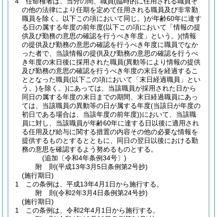
4
任命権者は、当分の間、職員
(臨時的に任用される職員そ
の他の法律により任期を定めて任用される職員及び非常勤
職員を除く。以下この項において同じ。)
が年齢60年に達す
る日の属する年度の前年度
(以下この項において「情報の提
供及び勤務の意思の確認を行うべき年度」という。)
(情報
の提供及び勤務の意思の確認を行うべき年度に職員でなか
った者で、当該情報の提供及び勤務の意思の確認を行うべ
き年度の末日後に採用された職員
(異動等により情報の提供
及び勤務の意思の確認を行うべき年度の末日を経過するこ
ととなった職員
(以下この項において「末日経過職員」とい
う。)
を除く。)
にあっては、当該職員が採用された日から
同日の属する年度の末日までの期間、末日経過職員にあっ
ては、当該職員の異動等の日が属する年度
(当該日が年度の
初日である場合は、当該年度の前年度)
)
において、当該職
員に対し、当該職員が年齢60年に達する日以後に適用され
る任用及び給与に関する措置の内容その他の必要な情報を
提供するものとするとともに、同日の翌日以後における勤
務の意思を確認するよう努めるものとする。
(追加〔令和4年条例34号〕)
附
則
(平成13年3月5日
条例第2号
抄)
(施行期日)
1
この条例は、平成13年4月1日から施行する。
附
則
(令和2年3月4日
条例第24号抄)
(施行期日)
1
この条例は、令和2年4月1日から施行する。