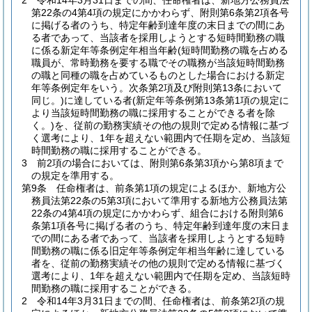
2
令和14年3月31日までの間、任命権者は、新地方公務員法
第22条の4第4項の規定にかかわらず、附則第6条第2項各号
に掲げる者のうち、特定年齢到達年度の末日までの間にあ
る者であって、当該者を採用しようとする短時間勤務の職
に係る新定年等条例定年相当年齢
(短時間勤務の職を占める
職員が、常時勤務を要する職でその職務が当該短時間勤務
の職と同種の職を占めているものとした場合における新定
年等条例定年をいう。次条第2項及び附則第13条において
同じ。)
に達している者
(新定年等条例第13条第1項の規定に
より当該短時間勤務の職に採用することができる者を除
く。)
を、従前の勤務実績その他の規則で定める情報に基づ
く選考により、1年を超えない範囲内で任期を定め、当該短
時間勤務の職に採用することができる。
3
前2項の場合においては、附則第6条第3項から第8項まで
の規定を準用する。
第9条
任命権者は、前条第1項の規定によるほか、新地方公
務員法第22条の5第3項において準用する新地方公務員法第
22条の4第4項の規定にかかわらず、組合における附則第6
条第1項各号に掲げる者のうち、特定年齢到達年度の末日ま
での間にある者であって、当該者を採用しようとする短時
間勤務の職に係る旧定年等条例定年相当年齢に達している
者を、従前の勤務実績その他の規則で定める情報に基づく
選考により、1年を超えない範囲内で任期を定め、当該短時
間勤務の職に採用することができる。
2
令和14年3月31日までの間、任命権者は、前条第2項の規