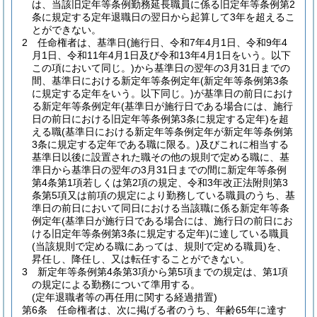
は、当該旧定年等条例勤務延長職員に係る旧定年等条例第2
条に規定する定年退職日の翌日から起算して3年を超えるこ
とができない。
2
任命権者は、基準日
(施行日、令和7年4月1日、令和9年4
月1日、令和11年4月1日及び令和13年4月1日をいう。以下
この項において同じ。)
から基準日の翌年の3月31日までの
間、基準日における新定年等条例定年
(新定年等条例第3条
に規定する定年をいう。以下同じ。)
が基準日の前日におけ
る新定年等条例定年
(基準日が施行日である場合には、施行
日の前日における旧定年等条例第3条に規定する定年)
を超
える職
(基準日における新定年等条例定年が新定年等条例第
3条に規定する定年である職に限る。)
及びこれに相当する
基準日以後に設置された職その他の規則で定める職に、基
準日から基準日の翌年の3月31日までの間に新定年等条例
第4条第1項若しくは第2項の規定、令和3年改正法附則第3
条第5項又は前項の規定により勤務している職員のうち、基
準日の前日において同日における当該職に係る新定年等条
例定年
(基準日が施行日である場合には、施行日の前日にお
ける旧定年等条例第3条に規定する定年)
に達している職員
(当該規則で定める職にあっては、規則で定める職員)
を、
昇任し、降任し、又は転任することができない。
3
新定年等条例第4条第3項から第5項までの規定は、第1項
の規定による勤務について準用する。
(定年退職者等の再任用に関する経過措置)
第6条
任命権者は、次に掲げる者のうち、年齢65年に達す