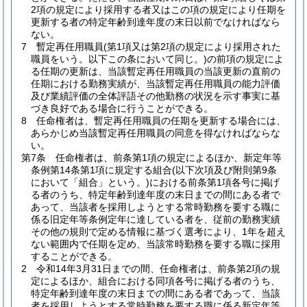
2項の規定により採用する者又はこの項の規定により任期を
更新する者の特定年齢到達年度の末日以前でなければなら
ない。
7
暫定再任用職員
(第1項又は第2項の規定により採用された
職員をいう。以下この条において同じ。)
の前項の規定によ
る任期の更新は、当該暫定再任用職員の当該更新の直前の
任期における勤務実績が、当該暫定再任用職員の能力評価
及び業績評価の全体評語その他勤務の状況を示す事実に基
づき良好である場合に行うことができる。
8
任命権者は、暫定再任用職員の任期を更新する場合には、
あらかじめ当該暫定再任用職員の同意を得なければならな
い。
第7条
任命権者は、前条第1項の規定によるほか、新定年等
条例第14条第1項に規定する組合
(以下次項及び附則第9条
において「組合」という。)
における前条第1項各号に掲げ
る者のうち、特定年齢到達年度の末日までの間にある者で
あって、当該者を採用しようとする常時勤務を要する職に
係る旧定年等条例定年に達している者を、従前の勤務実績
その他の規則で定める情報に基づく選考により、1年を超え
ない範囲内で任期を定め、当該常時勤務を要する職に採用
することができる。
2
令和14年3月31日までの間、任命権者は、前条第2項の規
定によるほか、組合における同項各号に掲げる者のうち、
特定年齢到達年度の末日までの間にある者であって、当該
者を採用しようとする常時勤務を要する職に係る新定年等