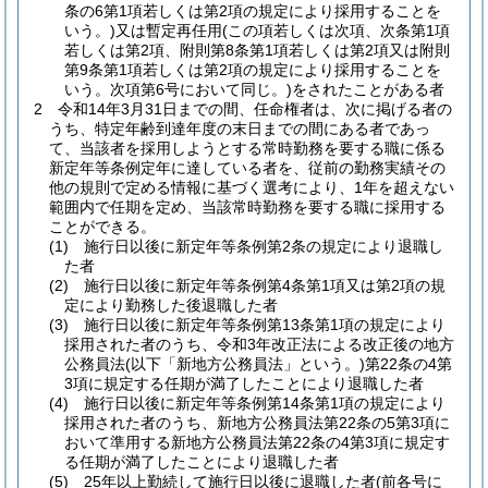
条の6第1項若しくは第2項の規定により採用することを
いう。)
又は暫定再任用
(この項若しくは次項、次条第1項
若しくは第2項、附則第8条第1項若しくは第2項又は附則
第9条第1項若しくは第2項の規定により採用することを
いう。次項第6号において同じ。)
をされたことがある者
2
令和14年3月31日までの間、任命権者は、次に掲げる者の
うち、特定年齢到達年度の末日までの間にある者であっ
て、当該者を採用しようとする常時勤務を要する職に係る
新定年等条例定年に達している者を、従前の勤務実績その
他の規則で定める情報に基づく選考により、1年を超えない
範囲内で任期を定め、当該常時勤務を要する職に採用する
ことができる。
(1)
施行日以後に新定年等条例第2条の規定により退職し
た者
(2)
施行日以後に新定年等条例第4条第1項又は第2項の規
定により勤務した後退職した者
(3)
施行日以後に新定年等条例第13条第1項の規定により
採用された者のうち、令和3年改正法による改正後の地方
公務員法
(以下「新地方公務員法」という。)
第22条の4第
3項に規定する任期が満了したことにより退職した者
(4)
施行日以後に新定年等条例第14条第1項の規定により
採用された者のうち、新地方公務員法第22条の5第3項に
おいて準用する新地方公務員法第22条の4第3項に規定す
る任期が満了したことにより退職した者
(5)
25年以上勤続して施行日以後に退職した者
(前各号に