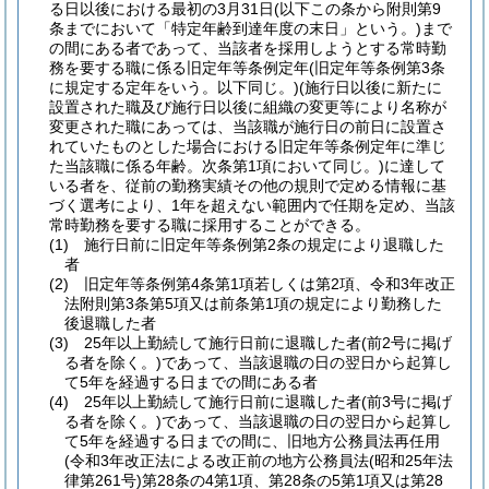
る日以後における最初の3月31日
(以下この条から附則第9
条までにおいて「特定年齢到達年度の末日」という。)
まで
の間にある者であって、当該者を採用しようとする常時勤
務を要する職に係る旧定年等条例定年
(旧定年等条例第3条
に規定する定年をいう。以下同じ。)
(施行日以後に新たに
設置された職及び施行日以後に組織の変更等により名称が
変更された職にあっては、当該職が施行日の前日に設置さ
れていたものとした場合における旧定年等条例定年に準じ
た当該職に係る年齢。次条第1項において同じ。)
に達して
いる者を、従前の勤務実績その他の規則で定める情報に基
づく選考により、1年を超えない範囲内で任期を定め、当該
常時勤務を要する職に採用することができる。
(1)
施行日前に旧定年等条例第2条の規定により退職した
者
(2)
旧定年等条例第4条第1項若しくは第2項、令和3年改正
法附則第3条第5項又は前条第1項の規定により勤務した
後退職した者
(3)
25年以上勤続して施行日前に退職した者
(前2号に掲げ
る者を除く。)
であって、当該退職の日の翌日から起算し
て5年を経過する日までの間にある者
(4)
25年以上勤続して施行日前に退職した者
(前3号に掲げ
る者を除く。)
であって、当該退職の日の翌日から起算し
て5年を経過する日までの間に、旧地方公務員法再任用
(令和3年改正法による改正前の地方公務員法
(昭和25年法
律第261号)
第28条の4第1項、第28条の5第1項又は第28