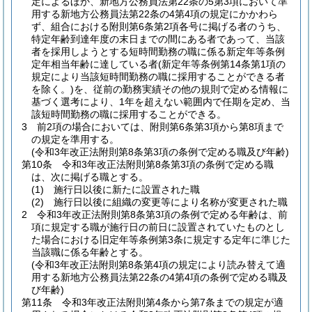
定によるほか、新地方公務員法第22条の5第3項において準
用する新地方公務員法第22条の4第4項の規定にかかわら
ず、組合における附則第6条第2項各号に掲げる者のうち、
特定年齢到達年度の末日までの間にある者であって、当該
者を採用しようとする短時間勤務の職に係る新定年等条例
定年相当年齢に達している者
(新定年等条例第14条第1項の
規定により当該短時間勤務の職に採用することができる者
を除く。)
を、従前の勤務実績その他の規則で定める情報に
基づく選考により、1年を超えない範囲内で任期を定め、当
該短時間勤務の職に採用することができる。
3
前2項の場合においては、附則第6条第3項から第8項まで
の規定を準用する。
(令和3年改正法附則第8条第3項の条例で定める職及び年齢)
第10条
令和3年改正法附則第8条第3項の条例で定める職
は、次に掲げる職とする。
(1)
施行日以後に新たに設置された職
(2)
施行日以後に組織の変更等により名称が変更された職
2
令和3年改正法附則第8条第3項の条例で定める年齢は、前
項に規定する職が施行日の前日に設置されていたものとし
た場合における旧定年等条例第3条に規定する定年に準じた
当該職に係る年齢とする。
(令和3年改正法附則第8条第4項の規定により読み替えて適
用する新地方公務員法第22条の4第4項の条例で定める職及
び年齢)
第11条
令和3年改正法附則第4条から第7条までの規定が適