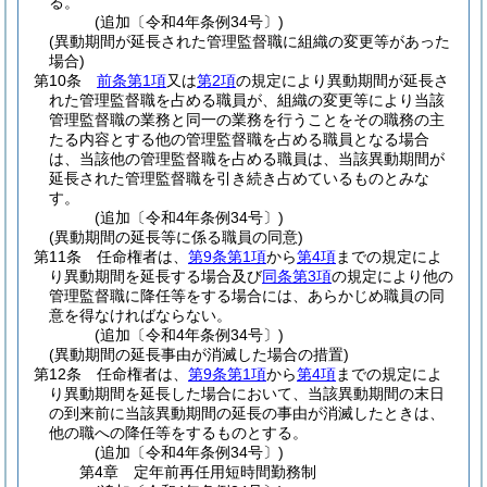
る。
(追加〔令和4年条例34号〕)
(異動期間が延長された管理監督職に組織の変更等があった
場合)
第10条
前条第1項
又は
第2項
の規定により異動期間が延長さ
れた管理監督職を占める職員が、組織の変更等により当該
管理監督職の業務と同一の業務を行うことをその職務の主
たる内容とする他の管理監督職を占める職員となる場合
は、当該他の管理監督職を占める職員は、当該異動期間が
延長された管理監督職を引き続き占めているものとみな
す。
(追加〔令和4年条例34号〕)
(異動期間の延長等に係る職員の同意)
第11条
任命権者は、
第9条第1項
から
第4項
までの規定によ
り異動期間を延長する場合及び
同条第3項
の規定により他の
管理監督職に降任等をする場合には、あらかじめ職員の同
意を得なければならない。
(追加〔令和4年条例34号〕)
(異動期間の延長事由が消滅した場合の措置)
第12条
任命権者は、
第9条第1項
から
第4項
までの規定によ
り異動期間を延長した場合において、当該異動期間の末日
の到来前に当該異動期間の延長の事由が消滅したときは、
他の職への降任等をするものとする。
(追加〔令和4年条例34号〕)
第4章
定年前再任用短時間勤務制