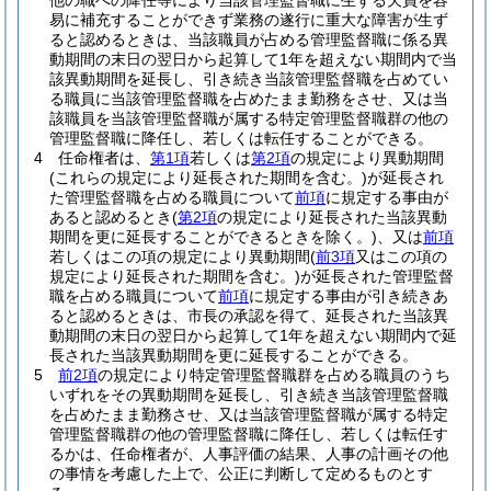
他の職への降任等により当該管理監督職に生ずる欠員を容
易に補充することができず業務の遂行に重大な障害が生ず
ると認めるときは、当該職員が占める管理監督職に係る異
動期間の末日の翌日から起算して1年を超えない期間内で当
該異動期間を延長し、引き続き当該管理監督職を占めてい
る職員に当該管理監督職を占めたまま勤務をさせ、又は当
該職員を当該管理監督職が属する特定管理監督職群の他の
管理監督職に降任し、若しくは転任することができる。
4
任命権者は、
第1項
若しくは
第2項
の規定により異動期間
(これらの規定により延長された期間を含む。)
が延長され
た管理監督職を占める職員について
前項
に規定する事由が
あると認めるとき
(
第2項
の規定により延長された当該異動
期間を更に延長することができるときを除く。)
、又は
前項
若しくはこの項の規定により異動期間
(
前3項
又はこの項の
規定により延長された期間を含む。)
が延長された管理監督
職を占める職員について
前項
に規定する事由が引き続きあ
ると認めるときは、市長の承認を得て、延長された当該異
動期間の末日の翌日から起算して1年を超えない期間内で延
長された当該異動期間を更に延長することができる。
5
前2項
の規定により特定管理監督職群を占める職員のうち
いずれをその異動期間を延長し、引き続き当該管理監督職
を占めたまま勤務させ、又は当該管理監督職が属する特定
管理監督職群の他の管理監督職に降任し、若しくは転任す
るかは、任命権者が、人事評価の結果、人事の計画その他
の事情を考慮した上で、公正に判断して定めるものとす