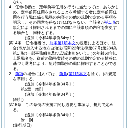
ない。
4
任命権者は、定年前再任用を行うに当たっては、あらかじ
め、定年前再任用をされることを希望する者に定年前再任
用を行う職に係る職務の内容その他の規則で定める事項を
明示し、その同意を得なければならない。
当該者が
第1項
の
規定により採用されるまでの間に当該事項の内容を変更す
る場合も、同様とする。
(追加〔令和4年条例34号〕)
第14条
任命権者は、
前条第1項本文
の規定によるほか、組
合
(市が加入する地方自治法
(昭和22年法律第67号)
第284条
第1項の一部事務組合及び広域連合をいう。)
の年齢60年以
上退職者を、従前の勤務実績その他の規則で定める情報に
基づく選考により、短時間勤務の職に採用することができ
る。
2
前項
の場合においては、
前条
(
第1項本文
を除く。)
の規定
を準用する。
(追加〔令和4年条例34号〕)
第5章
雑則
(追加〔令和4年条例34号〕)
(雑則)
第15条
この条例の実施に関し必要な事項は、規則で定め
る。
(追加〔令和4年条例34号〕)
附
則
(施行期日)