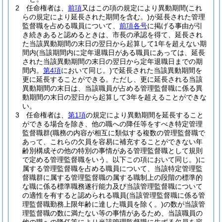
2
任命権者は、
前項
又はこの項の規定により異動期間
(これ
らの規定により延長された期間を含む。)
が延長された管理
監督職を占める職員について、
前項各号
に掲げる事由が引
き続きあると認めるときは、市長の承認を得て、延長され
た当該異動期間の末日の翌日から起算して1年を超えない期
間内
(当該期間内に定年退職日がある職員にあっては、延長
された当該異動期間の末日の翌日から定年退職日までの期
間内。
第4項
において同じ。)
で延長された当該異動期間を
更に延長することができる。
ただし、更に延長される当該
異動期間の末日は、当該職員が占める管理監督職に係る異
動期間の末日の翌日から起算して3年を超えることができな
い。
3
任命権者は、
第1項
の規定により異動期間を延長すること
ができる場合を除き、他の職への降任等をすべき特定管理
監督職群
(職務の内容が相互に類似する複数の管理監督職で
あって、これらの欠員を容易に補充することができない年
齢別構成その他の特別の事情がある管理監督職として規則
で定める管理監督職をいう。以下この項において同じ。)
に
属する管理監督職を占める職員について、当該特定管理監
督職群に属する管理監督職の属する職制上の段階の標準的
な職に係る標準職務遂行能力及び当該管理監督職について
の適性を有すると認められる職員
(当該管理監督職に係る管
理監督職勤務上限年齢に達した職員を除く。)
の数が当該管
理監督職の数に満たない等の事情があるため、当該職員の