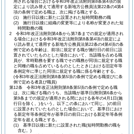
用される場合における令和3年改正法附則第8条第4項の規
定により読み替えて適用する新地方公務員法第22条の4第4
項の条例で定める職は、次に掲げる職とする。
(1)
施行日以後に新たに設置された短時間勤務の職
(2)
施行日以後に組織の変更等により名称が変更された短
時間勤務の職
2
令和3年改正法附則第4条から第7条までの規定が適用され
る場合における令和3年改正法附則第8条第4項の規定によ
り読み替えて適用する新地方公務員法第22条の4第4項の条
例で定める年齢は、前項に規定する職が施行日の前日に設
置されていたものとした場合において、当該職を占める職
員が、常時勤務を要する職でその職務が同項に規定する職
と同種の職を占めているものとしたときにおける旧定年等
条例定年に準じた同項に規定する職に係る年齢とする。
(令和3年改正法附則第8条第5項の条例で定める職並びに条
例で定める者及び職員)
第12条
令和3年改正法附則第8条第5項の条例で定める職
は、次に掲げる職のうち、当該職が基準日
(附則第6条から
第9条までの規定が適用される間における各年の4月1日
(施
行日を除く。)
をいう。以下この条において同じ。)
の前日
に設置されていたものとした場合において、基準日におけ
る新定年等条例定年が基準日の前日における新定年等条例
定年を超える職とする。
(1)
基準日以後に新たに設置された職
(短時間勤務の職を
含む。)