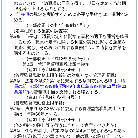
めるときは、当該職員の同意を得て、期日を定めて当該期
限を繰り上げるものとする。
5
前各項
の規定を実施するために必要な手続きは、規則で定
める。
(一部改正〔令和4年条例34号〕)
(定年に関する施策の調査等)
第5条
市長は、職員の定年に関する事務の適正な運営を確保
するため、職員の定年に関する制度の実施に関する施策を
調査研究し、その権限に属する事務について適切な方策を
講ずるものとする。
(一部改正〔平成13年条例2号〕)
第3章
管理監督職勤務上限年齢制
(追加〔令和4年条例34号〕)
(管理監督職勤務上限年齢制の対象となる管理監督職)
第6条
法第28条の2第1項に規定する条例で定める職は、
職
員の給与に関する条例
(昭和49年東広島市条例第11号)
第21
条第1項
の管理職手当を支給される職とする。
(追加〔令和4年条例34号〕)
(管理監督職勤務上限年齢)
第7条
法第28条の2第1項に規定する管理監督職勤務上限年
齢は、年齢60年とする。
(追加〔令和4年条例34号〕)
(他の職への降任等を行うに当たって遵守すべき基準)
第8条
任命権者は、法第28条の2第4項に規定する他の職へ
の降任等
(以下この章において「他の職への降任等」とい