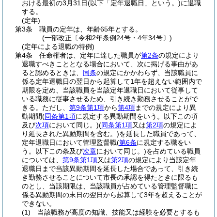
おける最初の3月31日
(以下「定年退職日」という。)
に退職
する。
(定年)
第3条
職員の定年は、年齢65年とする。
(一部改正〔令和2年条例24号・4年34号〕)
(定年による退職の特例)
第4条
任命権者は、定年に達した職員が
第2条
の規定により
退職すべきこととなる場合において、次に掲げる事由があ
ると認めるときは、
同条
の規定にかかわらず、当該職員に
係る定年退職日の翌日から起算して1年を超えない範囲内で
期限を定め、当該職員を当該定年退職日において従事して
いる職務に従事させるため、引き続き勤務させることがで
きる。
ただし、
第9条第1項
から
第4項
までの規定により異
動期間
(
同条第1項
に規定する異動期間をいう。以下この項
及び
次項
において同じ。)
(
同条第1項
又は
第2項
の規定によ
り延長された異動期間を含む。)
を延長した職員であって、
定年退職日において管理監督職
(
第6条
に規定する職をい
う。以下この条及び
次章
において同じ。)
を占めている職員
については、
第9条第1項
又は
第2項
の規定により当該定年
退職日まで当該異動期間を延長した場合であって、引き続
き勤務させることについて市長の承認を得たときに限るも
のとし、当該期限は、当該職員が占めている管理監督職に
係る異動期間の末日の翌日から起算して3年を超えることが
できない。
(1)
当該職務が高度の知識、技能又は経験を必要とするも