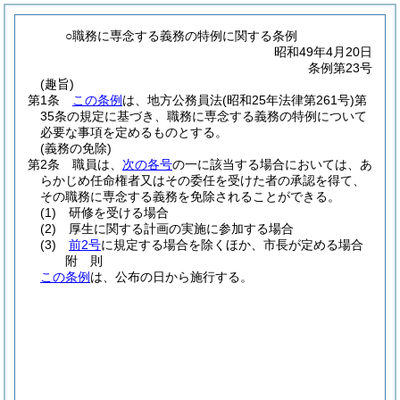
○職務に専念する義務の特例に関する条例
昭和49年4月20日
条例第23号
(趣旨)
第1条
この条例
は、地方公務員法
(昭和25年法律第261号)
第
35条の規定に基づき、職務に専念する義務の特例について
必要な事項を定めるものとする。
(義務の免除)
第2条
職員は、
次の各号
の一に該当する場合においては、あ
らかじめ任命権者又はその委任を受けた者の承認を得て、
その職務に専念する義務を免除されることができる。
(1)
研修を受ける場合
(2)
厚生に関する計画の実施に参加する場合
(3)
前2号
に規定する場合を除くほか、市長が定める場合
附
則
この条例
は、公布の日から施行する。