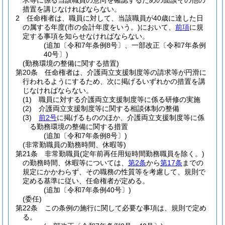
求等に係る当該職員の意向を確認するための面談その他の
措置を講じなければならない。
2
任命権者は、職員に対して、当該職員が40歳に達した日
の属する年度
(市の会計年度をいう。)
において、
前項
に規
定する事項を知らせなければならない。
(追加〔令和7年条例8号〕、一部改正〔令和7年条例
40号〕)
(勤務環境の整備に関する措置)
第20条
任命権者は、介護両立支援制度等の請求等が円滑に
行われるようにするため、次に掲げるいずれかの措置を講
じなければならない。
(1)
職員に対する介護両立支援制度等に係る研修の実施
(2)
介護両立支援制度等に関する相談体制の整備
(3)
前2号
に掲げるもののほか、介護両立支援制度等に係
る勤務環境の整備に関する措置
(追加〔令和7年条例8号〕)
(非常勤職員の勤務時間、休暇等)
第21条
非常勤職員
(定年前再任用短時間勤務職員を除く。)
の勤務時間、休暇等については、
第2条
から
第17条
までの
規定にかかわらず、その職務の性質等を考慮して、規則で
定める基準に従い、任命権者が定める。
(追加〔令和7年条例40号〕)
(委任)
第22条
この条例の施行に関して必要な事項は、規則で定め
る。