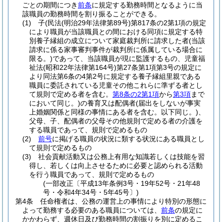
ごとの期間につき
前条
に規定する勤務時間となるように当
該職員の勤務時間を割り振ることができる。
(1)
子
(民法
(明治29年法律第89号)
第817条の2第1項の規定
により職員が当該職員との間における同項に規定する特
別養子縁組の成立について家庭裁判所に請求した者
(当該
請求に係る家事審判事件が裁判所に係属している場合に
限る。)
であって、当該職員が現に監護するもの、児童福
祉法
(昭和22年法律第164号)
第27条第1項第3号の規定に
より同法第6条の4第2号に規定する養子縁組里親である
職員に委託されている児童その他これらに準ずる者とし
て規則で定める者を含む。
第8条の2第1項
から
第3項
まで
において同じ。)
の養育又は配偶者
(届出をしないが事実
上婚姻関係と同様の事情にある者を含む。以下同じ。)
、
父母、子、配偶者の父母その他規則で定める者の介護を
する職員であって、規則で定めるもの
(2)
前号
に掲げる職員の状況に類する状況にある職員とし
て規則で定めるもの
(3)
社会貢献活動又は公務上有用な知識若しくは技能を習
得し、若しくは向上させるために必要と認められる活動
を行う職員であって、規則で定めるもの
(一部改正〔平成13年条例3号・19年52号・21年48
号・令和4年34号・5年45号〕)
第4条
任命権者は、公務の運営上の事情により特別の形態に
よって勤務する必要のある職員については、
前条
の規定に
かかわらず、週休日及び勤務時間の割振りを別に定めるこ