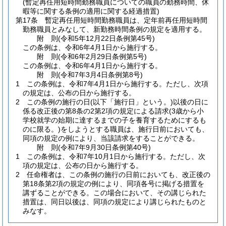
(暫定再任用短時間勤務職員についての職員の勤務時間、休
暇等に関する条例の適用に関する経過措置)
第17条
暫定再任用短時間勤務職員は、定年前再任用短時間
勤務職員とみなして、新勤務時間条例の規定を適用する。
附
則
(令和5年12月22日
条例第45号)
この条例は、令和6年4月1日から施行する。
附
則
(令和6年2月29日
条例第5号)
この条例は、令和6年4月1日から施行する。
附
則
(令和7年3月4日
条例第8号)
1
この条例は、令和7年4月1日から施行する。
ただし、次項
の規定は、公布の日から施行する。
2
この条例の施行の日
(以下「施行日」という。)
以後の日に
係る改正後の第8条の2第2項の規定による請求
(3歳から小
学校就学の始期に達するまでの子を養育するためにするも
のに限る。)
をしようとする職員は、施行日前においても、
同項の規定の例により、当該請求をすることができる。
附
則
(令和7年9月30日
条例第40号)
1
この条例は、令和7年10月1日から施行する。
ただし、次
項の規定は、公布の日から施行する。
2
任命権者は、この条例の施行の日前においても、改正後の
第18条第2項の規定の例により、同項各号に掲げる措置を
講ずることができる。
この場合において、その講じられた
措置は、同日以後は、同項の規定により講じられたものと
みなす。