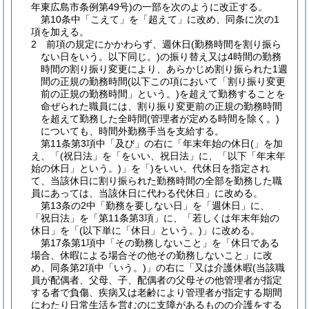
年東広島市条例第49号)
の一部を次のように改正する。
第10条中「こえて」を「超えて」に改め、同条に次の1
項を加える。
2
前項の規定にかかわらず、週休日
(勤務時間を割り振ら
ない日をいう。以下同じ。)
の振り替え又は4時間の勤務
時間の割り振り変更により、あらかじめ割り振られた1週
間の正規の勤務時間
(以下この項において「割り振り変更
前の正規の勤務時間」という。)
を超えて勤務することを
命ぜられた職員には、割り振り変更前の正規の勤務時間
を超えて勤務した全時間
(管理者が定める時間を除く。)
についても、時間外勤務手当を支給する。
第11条第3項中「及び」の右に「年末年始の休日
(」を加
え、「
(祝日法」を「をいい、祝日法」に、「以下「年末年
始の休日」という。)
」を「)
をいい、代休日を指定され
て、当該休日に割り振られた勤務時間の全部を勤務した職
員にあっては、当該休日に代わる代休日」に改める。
第13条の2中「勤務を要しない日」を「週休日」に、
「祝日法」を「第11条第3項」に、「若しくは年末年始の
休日」を「
(以下単に「休日」という。)
」に改める。
第17条第1項中「その勤務しないこと」を「休日である
場合、休暇による場合その他その勤務しないこと」に改
め、同条第2項中「いう。)」の右に「又は介護休暇
(当該職
員が配偶者、父母、子、配偶者の父母その他管理者が指定
する者で負傷、疾病又は老齢により管理者が指定する期間
にわたり日常生活を営むのに支障があるものの介護をする