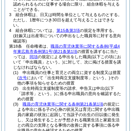
認められるものに従事する場合に限り、組合休暇を与える
ことができる。
3
組合休暇は、日又は時間を単位として与えるものとする。
ただし、1暦年につき30日を超えて与えることはできな
い。
4
組合休暇については、
第15条第3項
の規定を準用する。
(妊娠又は出産等についての申出をした職員等に対する意向
確認等)
第18条
任命権者は、
職員の育児休業等に関する条例
(平成4
年東広島市条例第1号)
第21条第1項
の措置を講ずるに当た
っては、
同項
の規定による申出をした職員
(以下この項にお
いて「申出職員」という。)
に対して、次に掲げる措置を講
じなければならない。
(1)
申出職員の仕事と育児との両立に資する制度又は措置
(
次号
において「出生時両立支援制度等」という。)
その
他の事項を知らせるための措置
(2)
出生時両立支援制度等の請求、申告又は申出
(以下
「請求等」という。)
に係る申出職員の意向を確認するた
めの措置
(3)
職員の育児休業等に関する条例第21条第1項
の規定に
よる申出に係る子の心身の状況又は育児に関する申出職
員の家庭の状況に起因して当該子の出生の日以後に発生
し、又は発生することが予想される職業生活と家庭生活
との両立の支障となる事情の改善に資する事項に係る申
出職員の意向を確認するための措置