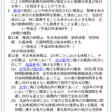
により時間外勤務代休時間が指定された勤務日等及び休日
を除く。)
を指定することができる。
2
前項
の規定により代休日を指定された職員は、勤務を命ぜ
られた休日の全勤務時間を勤務した場合において、当該代
休日には、特に勤務することを命ぜられるときを除き、正
規の勤務時間においても勤務することを要しない。
(一部改正〔平成22年条例4号〕)
(休暇の種類)
第11条
職員の休暇は、年次有給休暇、病気休暇、特別休
暇、介護休暇、介護時間及び組合休暇とする。
(一部改正〔平成28年条例52号〕)
(年次有給休暇)
第12条
年次有給休暇は、1の年ごとにおける休暇とし、そ
の日数は、1の年において、
次の各号
に掲げる職員の区分に
応じて、
当該各号
に掲げる日数とする。
(1)
次号
及び
第3号
に掲げる職員以外の職員 20日
(育児短
時間勤務職員等、定年前再任用短時間勤務職員及び任期
付短時間勤務職員にあっては、その者の勤務時間等を考
慮し20日を超えない範囲内で規則で定める日数)
(2)
次号
に掲げる職員以外の職員であって、当該年の中途
において新たに職員となるもの その年の在職期間を考
慮し20日を超えない範囲内で規則で定める日数
(3)
当該年の前年において地方公営企業等の労働関係に関
する法律
(昭和27年法律第289号)
の適用を受ける職員、特
別職に属する地方公務員、東広島市以外の地方公共団体