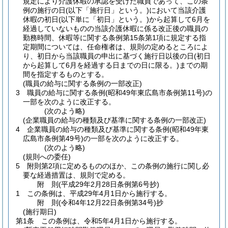
規定により介護休暇の承認を受けた職員であって、この条
例の施行の日
(以下「施行日」という。)
において当該介護
休暇の初日
(以下単に「初日」という。)
から起算して6月を
経過していないものの当該介護休暇に係る改正後の職員の
勤務時間、休暇等に関する条例第15条第1項に規定する指
定期間については、任命権者は、規則の定めるところによ
り、初日から当該職員の申出に基づく施行日以後の日
(初日
から起算して6月を経過する日までの日に限る。)
までの期
間を指定するものとする。
(職員の給与に関する条例の一部改正)
3
職員の給与に関する条例
(昭和49年東広島市条例第11号)
の
一部を次のように改正する。
(次のよう略)
(企業職員の給与の種類及び基準に関する条例の一部改正)
4
企業職員の給与の種類及び基準に関する条例
(昭和49年東
広島市条例第49号)
の一部を次のように改正する。
(次のよう略)
(規則への委任)
5
附則第2項に定めるもののほか、この条例の施行に関し必
要な経過措置は、規則で定める。
附
則
(平成29年2月28日
条例第6号抄)
1
この条例は、平成29年4月1日から施行する。
附
則
(令和4年12月22日
条例第34号)
抄
(施行期日)
第1条
この条例は、令和5年4月1日から施行する。