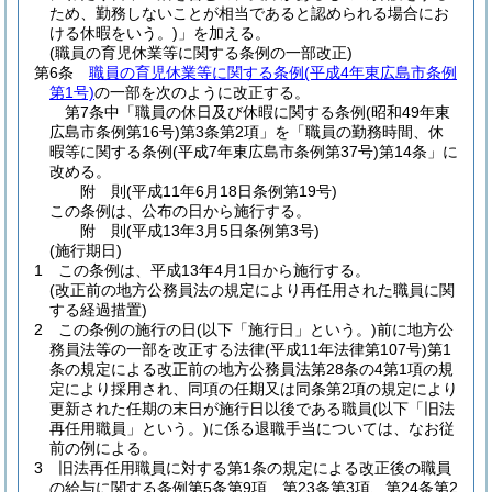
ため、勤務しないことが相当であると認められる場合にお
ける休暇をいう。)
」を加える。
(職員の育児休業等に関する条例の一部改正)
第6条
職員の育児休業等に関する条例
(平成4年東広島市条例
第1号)
の一部を次のように改正する。
第7条中「職員の休日及び休暇に関する条例
(昭和49年東
広島市条例第16号)
第3条第2項」を「職員の勤務時間、休
暇等に関する条例
(平成7年東広島市条例第37号)
第14条」に
改める。
附
則
(平成11年6月18日
条例第19号)
この条例は、公布の日から施行する。
附
則
(平成13年3月5日
条例第3号)
(施行期日)
1
この条例は、平成13年4月1日から施行する。
(改正前の地方公務員法の規定により再任用された職員に関
する経過措置)
2
この条例の施行の日
(以下「施行日」という。)
前に地方公
務員法等の一部を改正する法律
(平成11年法律第107号)
第1
条の規定による改正前の地方公務員法第28条の4第1項の規
定により採用され、同項の任期又は同条第2項の規定により
更新された任期の末日が施行日以後である職員
(以下「旧法
再任用職員」という。)
に係る退職手当については、なお従
前の例による。
3
旧法再任用職員に対する第1条の規定による改正後の職員
の給与に関する条例第5条第9項、第23条第3項、第24条第2