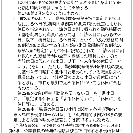
100分の50までの範囲内で規則で定める割合を乗じて得
た額を時間外勤務手当として支給する。
第17条第3項を次のように改める。
3
前2項の休日とは、勤務時間条例第9条に規定する祝日
法による休日
(勤務時間条例第10条第1項の規定により代
休日を指定されて、当該休日に割り振られた勤務時間の
全部を勤務した職員にあっては、当該休日に代わる代休
日。以下「祝日法による休日等」という。)
及び勤務時間
条例第9条に規定する年末年始の休日
(勤務時間条例第10
条第1項の規定により代休日を指定されて、当該休日に割
り振られた勤務時間の全部を勤務した職員にあっては、
当該休日に代わる代休日。以下「年末年始の休日等」と
いう。)
をいう。
ただし、勤務時間条例第4条第1項の規定
に基づき毎日曜日を週休日と定められている職員以外の
職員にあっては、当該祝日法による休日が週休日に当た
るときは、市長が規則で定める日についても休日に含む
ものとする。
第22条の2第1項中「勤務を要しない日」を「週休日」
に、「規定する休日」を「よる休日等」に、「休日に」を
「休日等に」に改める。
第25条中「職員の休日及び休暇に関する条例
(昭和49年
東広島市条例第16号)
第4条」を「勤務時間条例第16条の規
定による介護休暇の承認若しくは第17条」に改める。
(企業職員の給与の種類及び基準に関する条例の一部改正)
第5条
企業職員の給与の種類及び基準に関する条例
(昭和49