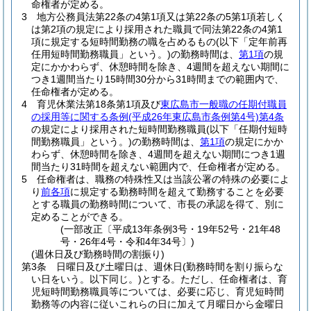
命権者が定める。
3
地方公務員法第22条の4第1項又は第22条の5第1項若しく
は第2項の規定により採用された職員で同法第22条の4第1
項に規定する短時間勤務の職を占めるもの
(以下「定年前再
任用短時間勤務職員」という。)
の勤務時間は、
第1項
の規
定にかかわらず、休憩時間を除き、4週間を超えない期間に
つき1週間当たり15時間30分から31時間までの範囲内で、
任命権者が定める。
4
育児休業法第18条第1項及び
東広島市一般職の任期付職員
の採用等に関する条例
(平成26年東広島市条例第4号)
第4条
の規定により採用された短時間勤務職員
(以下「任期付短時
間勤務職員」という。)
の勤務時間は、
第1項
の規定にかか
わらず、休憩時間を除き、4週間を超えない期間につき1週
間当たり31時間を超えない範囲内で、任命権者が定める。
5
任命権者は、職務の特殊性又は当該公署の特殊の必要によ
り
前各項
に規定する勤務時間を超えて勤務することを必要
とする職員の勤務時間について、市長の承認を得て、別に
定めることができる。
(一部改正〔平成13年条例3号・19年52号・21年48
号・26年4号・令和4年34号〕)
(週休日及び勤務時間の割振り)
第3条
日曜日及び土曜日は、週休日
(勤務時間を割り振らな
い日をいう。以下同じ。)
とする。
ただし、任命権者は、育
児短時間勤務職員等については、必要に応じ、育児短時間
勤務等の内容に従いこれらの日に加えて月曜日から金曜日