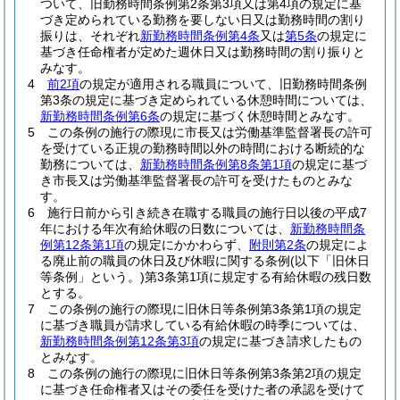
ついて、旧勤務時間条例第2条第3項又は第4項の規定に基
づき定められている勤務を要しない日又は勤務時間の割り
振りは、それぞれ
新勤務時間条例第4条
又は
第5条
の規定に
基づき任命権者が定めた週休日又は勤務時間の割り振りと
みなす。
4
前2項
の規定が適用される職員について、旧勤務時間条例
第3条の規定に基づき定められている休憩時間については、
新勤務時間条例第6条
の規定に基づく休憩時間とみなす。
5
この条例の施行の際現に市長又は労働基準監督署長の許可
を受けている正規の勤務時間以外の時間における断続的な
勤務については、
新勤務時間条例第8条第1項
の規定に基づ
き市長又は労働基準監督署長の許可を受けたものとみな
す。
6
施行日前から引き続き在職する職員の施行日以後の平成7
年における年次有給休暇の日数については、
新勤務時間条
例第12条第1項
の規定にかかわらず、
附則第2条
の規定によ
る廃止前の職員の休日及び休暇に関する条例
(以下「旧休日
等条例」という。)
第3条第1項に規定する有給休暇の残日数
とする。
7
この条例の施行の際現に旧休日等条例第3条第1項の規定
に基づき職員が請求している有給休暇の時季については、
新勤務時間条例第12条第3項
の規定に基づき請求したもの
とみなす。
8
この条例の施行の際現に旧休日等条例第3条第2項の規定
に基づき任命権者又はその委任を受けた者の承認を受けて