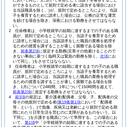
において同じ。)
において常態として当該子を養育すること
ができるものとして規則で定める者に該当する場合におけ
る当該職員を除く。)
が、規則で定めるところにより、当該
子を養育するために請求した場合には、公務の正常な運営
を妨げる場合を除き、深夜における勤務をさせてはならな
い。
2
任命権者は、小学校就学の始期に達するまでの子のある職
員が、規則で定めるところにより、当該子を養育するため
に請求した場合には、当該請求をした職員の業務を処理す
るための措置を講ずることが著しく困難である場合を除
き、
前条第2項
に規定する勤務
(災害その他避けることので
きない事由に基づく臨時又は緊急の勤務を除く。
次項
にお
いて同じ。)
をさせてはならない。
3
任命権者は、小学校就学の始期に達するまでの子のある職
員が、規則で定めるところにより、当該子を養育するため
に請求した場合には、当該請求をした職員の業務を処理す
るための措置を講ずることが著しく困難である場合を除
き、1月について24時間、1年について150時間を超えて、
前条第2項
に規定する勤務をさせてはならない。
4
前3項
の規定は、要介護者
(配偶者、父母、子、配偶者の父
母その他規則で定める者
(
第19条第1項
において「配偶者
等」という。)
で負傷、疾病又は老齢により規則で定める期
間にわたり日常生活を営むのに支障があるものをいう。以
下同じ。)
を介護する職員について準用する。
この場合にお
いて、
第1項
中「小学校就学の始期に達するまでの子のある