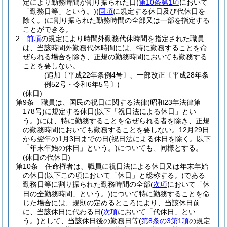
定により勤務時間が割り振られた日
(
第10条第1項
において
「勤務日等」という。)
(
同項
に規定する休日及び代休日を
除く。)
に割り振られた勤務時間の全部又は一部を指定する
ことができる。
2
前項
の規定により時間外勤務代休時間を指定された職員
は、当該時間外勤務代休時間には、特に勤務することを命
ぜられる場合を除き、正規の勤務時間においても勤務する
ことを要しない。
(追加〔平成22年条例4号〕、一部改正〔平成28年条
例52号・令和6年5号〕)
(休日)
第9条
職員は、国民の祝日に関する法律
(昭和23年法律第
178号)
に規定する休日
(以下「祝日法による休日」とい
う。)
には、特に勤務することを命ぜられる者を除き、正規
の勤務時間においても勤務することを要しない。
12月29日
から翌年の1月3日までの日
(祝日法による休日を除く。以下
「年末年始の休日」という。)
についても、同様とする。
(休日の代休日)
第10条
任命権者は、職員に祝日法による休日又は年末年始
の休日
(以下この項において「休日」と総称する。)
である
勤務日等に割り振られた勤務時間の全部
(
次項
において「休
日の全勤務時間」という。)
について特に勤務することを命
じた場合には、規則の定めるところにより、当該休日前
に、当該休日に代わる日
(
次項
において「代休日」とい
う。)
として、当該休日後の勤務日等
(
第8条の3第1項
の規定