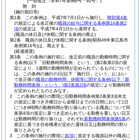
(一部改正〔令和7年条例8号・40号〕)
附
則
(施行期日等)
第1条
この条例は、平成7年7月1日から施行し、
附則第4条
の規定による改正後の
職員の給与に関する条例第16条第2
項
の規定は、平成7年4月1日から適用する。
(職員の休日及び休暇に関する条例の廃止)
第2条
職員の休日及び休暇に関する条例
(昭和49年東広島市
条例第16号)
は、廃止する。
(経過措置)
第3条
この条例の施行前に、改正前の職員の勤務時間に関す
る条例
(以下「旧勤務時間条例」という。)
第2条第2項の規
定により、1週間の勤務時間が定められているものについて
は、この条例の施行の日
(以下「施行日」という。)
におい
て改正後の
職員の勤務時間、休暇等に関する条例
(以下「新
勤務時間条例」という。)
第2条第2項
の規定により勤務時間
が定められたものとみなす。
2
この条例の施行の際現に旧勤務時間条例第2条第3項本文
の規定に基づき月曜日から金曜日までの5日間において1日
につき8時間の勤務時間が割り振られている職員について同
条第4項の規定に基づき定められている勤務を要しない日又
は勤務時間の割り振りは、それぞれ
新勤務時間条例第5条
の
規定に基づき任命権者が定めた週休日又は勤務時間の割り
振りとみなす。
3
この条例の施行の際現に
前項
に規定する職員以外の職員に