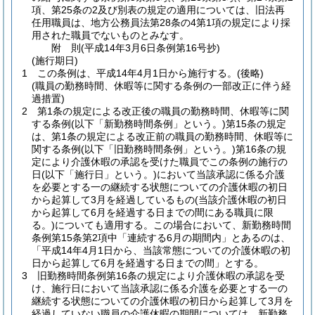
項、第25条の2及び別表の規定の適用については、旧法再
任用職員は、地方公務員法第28条の4第1項の規定により採
用された職員でないものとみなす。
附
則
(平成14年3月6日
条例第16号
抄)
(施行期日)
1
この条例は、平成14年4月1日から施行する。
(後略)
(職員の勤務時間、休暇等に関する条例の一部改正に伴う経
過措置)
2
第1条の規定による改正後の職員の勤務時間、休暇等に関
する条例
(以下「新勤務時間条例」という。)
第15条の規定
は、第1条の規定による改正前の職員の勤務時間、休暇等に
関する条例
(以下「旧勤務時間条例」という。)
第16条の規
定により介護休暇の承認を受けた職員でこの条例の施行の
日
(以下「施行日」という。)
において当該承認に係る介護
を必要とする一の継続する状態についての介護休暇の初日
から起算して3月を経過しているもの
(当該介護休暇の初日
から起算して6月を経過する日までの間にある職員に限
る。)
についても適用する。
この場合において、新勤務時間
条例第15条第2項中「連続する6月の期間内」とあるのは、
「平成14年4月1日から、当該常態についての介護休暇の初
日から起算して6月を経過する日までの間」とする。
3
旧勤務時間条例第16条の規定により介護休暇の承認を受
け、施行日において当該承認に係る介護を必要とする一の
継続する状態についての介護休暇の初日から起算して3月を
経過していない職員の介護休暇の期間については、新勤務