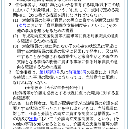
2
任命権者は、3歳に満たない子を養育する職員
(以下この項
において「対象職員」という。)
に対して、規則で定める期
間内に、次に掲げる措置を講じなければならない。
(1)
対象職員の仕事と育児との両立に資する制度又は措置
(
次号
において「育児期両立支援制度等」という。)
その
他の事項を知らせるための措置
(2)
育児期両立支援制度等の請求等に係る対象職員の意向
を確認するための措置
(3)
対象職員の3歳に満たない子の心身の状況又は育児に
関する対象職員の家庭の状況に起因して発生し、又は発
生することが予想される職業生活と家庭生活との両立の
支障となる事情の改善に資する事項に係る対象職員の意
向を確認するための措置
3
任命権者は、
第1項第3号
又は
前項第3号
の規定により意向
を確認した事項の取扱いに当たっては、当該意向に配慮し
なければならない。
(全部改正〔令和7年条例40号〕)
(配偶者等が介護を必要とする状況に至った職員に対する意
向確認等)
第19条
任命権者は、職員が配偶者等が当該職員の介護を必
要とする状況に至ったことを申し出たときは、当該職員に
対して、仕事と介護との両立に資する制度又は措置
(以下こ
の項及び
次条
において「介護両立支援制度等」という。)
そ
の他の事項を知らせるとともに、介護両立支援制度等の請