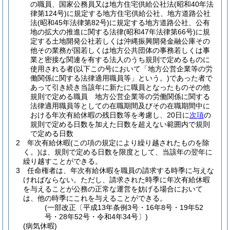
の職員、国家公務員又は地方住宅供給公社法
(昭和40年法
律第124号)
に規定する地方住宅供給公社、地方道路公社
法
(昭和45年法律第82号)
に規定する地方道路公社、公有
地の拡大の推進に関する法律
(昭和47年法律第66号)
に規
定する土地開発公社若しくは沖縄振興開発金融公庫その
他その業務が国若しくは地方公共団体の事務若しくは事
業と密接な関連を有する法人のうち規則で定めるものに
使用される者
(以下この号において「地方公営企業等の労
働関係に関する法律適用職員等」という。)
であった者で
あって引き続き当該年に新たに職員となったものその他
規則で定める職員 地方公営企業等の労働関係に関する
法律適用職員等としての在職期間及びその在職期間中に
おける年次有給休暇の残日数等を考慮し、20日に
次項
の
規則で定める日数を加えた日数を超えない範囲内で規則
で定める日数
2
年次有給休暇
(この項の規定により繰り越されたものを除
く。)
は、規則で定める日数を限度として、当該年の翌年に
繰り越すことができる。
3
任命権者は、年次有給休暇を職員の請求する時季に与えな
ければならない。
ただし、請求された時季に年次有給休暇
を与えることが公務の正常な運営を妨げる場合において
は、他の時季にこれを与えることができる。
(一部改正〔平成13年条例3号・16年8号・19年52
号・28年52号・令和4年34号〕)
(病気休暇)