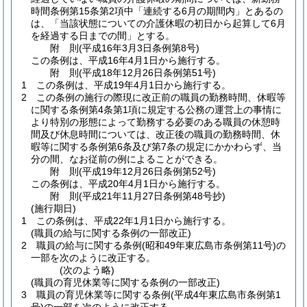
時間条例第15条第2項中「連続する6月の期間内」とあるの
は、「当該状態についての介護休暇の初日から起算して6月
を経過する日までの間」とする。
附
則
(平成16年3月3日
条例第8号)
この条例は、平成16年4月1日から施行する。
附
則
(平成18年12月26日
条例第51号)
1
この条例は、平成19年4月1日から施行する。
2
この条例の施行の際現に改正前の職員の勤務時間、休暇等
に関する条例第4条第1項に規定する公務の運営上の事情に
より特別の形態によって勤務する必要のある職員の休憩時
間及び休息時間については、改正後の職員の勤務時間、休
暇等に関する条例第6条及び第7条の規定にかかわらず、当
分の間、なお従前の例によることができる。
附
則
(平成19年12月26日
条例第52号)
この条例は、平成20年4月1日から施行する。
附
則
(平成21年11月27日
条例第48号抄)
(施行期日)
1
この条例は、平成22年1月1日から施行する。
(職員の給与に関する条例の一部改正)
2
職員の給与に関する条例
(昭和49年東広島市条例第11号)
の
一部を次のように改正する。
(次のよう略)
(職員の育児休業等に関する条例の一部改正)
3
職員の育児休業等に関する条例
(平成4年東広島市条例第1