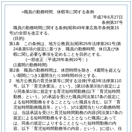
○職員の勤務時間、休暇等に関する条例
平成7年6月27日
条例第37号
職員の勤務時間に関する条例(昭和49年東広島市条例第15
号)の全部を改正する。
(目的)
第1条
この条例は、地方公務員法
(昭和25年法律第261号)
第
24条第5項の規定に基づき、職員の勤務時間、休日及び休
暇に関し必要な事項を定めることを目的とする。
(一部改正〔平成28年条例10号〕)
(1週間の勤務時間)
第2条
職員の勤務時間は、休憩時間を除き、4週間を超えな
い期間につき1週間当たり38時間45分とする。
2
地方公務員の育児休業等に関する法律
(平成3年法律第110
号。以下「育児休業法」という。)
第10条第3項の規定によ
り同条第1項に規定する育児短時間勤務
(以下「育児短時間
勤務」という。)
の承認を受けた職員
(同法第17条の規定に
よる短時間勤務をすることとなった職員を含む。以下「育
児短時間勤務職員等」という。)
の1週間当たりの勤務時間
は、当該承認を受けた育児短時間勤務の内容
(同法第17条の
規定による短時間勤務をすることとなった職員にあって
は、同条の規定によりすることとなった短時間勤務の内
容。以下「育児短時間勤務等の内容」という。)
に従い、任