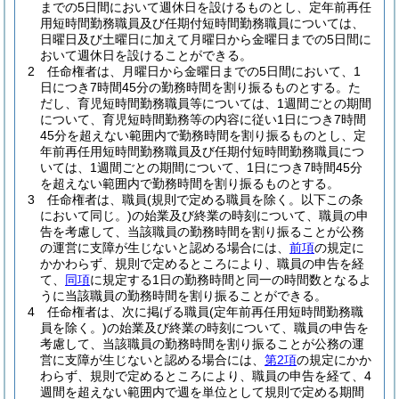
までの5日間において週休日を設けるものとし、定年前再任
用短時間勤務職員及び任期付短時間勤務職員については、
日曜日及び土曜日に加えて月曜日から金曜日までの5日間に
おいて週休日を設けることができる。
2
任命権者は、月曜日から金曜日までの5日間において、1
日につき7時間45分の勤務時間を割り振るものとする。
た
だし、育児短時間勤務職員等については、1週間ごとの期間
について、育児短時間勤務等の内容に従い1日につき7時間
45分を超えない範囲内で勤務時間を割り振るものとし、定
年前再任用短時間勤務職員及び任期付短時間勤務職員につ
いては、1週間ごとの期間について、1日につき7時間45分
を超えない範囲内で勤務時間を割り振るものとする。
3
任命権者は、職員
(規則で定める職員を除く。以下この条
において同じ。)
の始業及び終業の時刻について、職員の申
告を考慮して、当該職員の勤務時間を割り振ることが公務
の運営に支障が生じないと認める場合には、
前項
の規定に
かかわらず、規則で定めるところにより、職員の申告を経
て、
同項
に規定する1日の勤務時間と同一の時間数となるよ
うに当該職員の勤務時間を割り振ることができる。
4
任命権者は、次に掲げる職員
(定年前再任用短時間勤務職
員を除く。)
の始業及び終業の時刻について、職員の申告を
考慮して、当該職員の勤務時間を割り振ることが公務の運
営に支障が生じないと認める場合には、
第2項
の規定にかか
わらず、規則で定めるところにより、職員の申告を経て、4
週間を超えない範囲内で週を単位として規則で定める期間