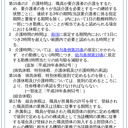
第15条の2
介護時間は、職員が要介護者の介護をするた
め、要介護者の各々が当該介護を必要とする一の継続する
状態ごとに、連続する3年の期間
(当該要介護者に係る指定
期間と重複する期間を除く。)
内において1日の勤務時間の
一部につき勤務しないことが相当であると認められる場合
における休暇とする。
2
介護時間の時間は、
前項
に規定する期間内において1日に
つき2時間を超えない範囲内で必要と認められる時間とす
る。
3
介護時間については、
給与条例第25条
の規定にかかわら
ず、その勤務しない1時間につき、
給与条例第19条
に規定
する勤務1時間当たりの給与額を減額する。
(追加〔平成28年条例52号〕)
(病気休暇、特別休暇、介護休暇及び介護時間の承認)
第16条
病気休暇、特別休暇
(規則で定めるものを除く。)
、
介護休暇及び介護時間については、規則の定めるところに
より、任命権者の承認を受けなければならない。
(一部改正〔平成28年条例52号〕)
(組合休暇)
第17条
組合休暇は、職員が所属長の許可を得て、登録され
た職員団体の業務又は活動に従事する期間とする。
2
所属長は、職員が登録された職員団体の規約に定める機関
で規則で定めるものの構成員として当該機関の業務に従事
する場合及び登録された職員団体の加入する上部団体のこ
れらの機関に相当する機関の業務で当該職員団体の業務と