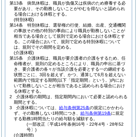
第13条
病気休暇は、職員が負傷又は疾病のため療養する必
要があり、その勤務しないことがやむを得ないと認められ
る場合における休暇とする。
(特別休暇)
第14条
特別休暇は、選挙権の行使、結婚、出産、交通機関
の事故その他の特別の事由により職員が勤務しないことが
相当である場合として規則で定める場合における休暇とす
る。
この場合において、規則で定める特別休暇について
は、規則でその期間を定める。
(介護休暇)
第15条
介護休暇は、職員が要介護者の介護をするため、任
命権者が、規則の定めるところにより、職員の申出に基づ
き、要介護者の各々が当該介護を必要とする一の継続する
状態ごとに、3回を超えず、かつ、通算して6月を超えない
範囲内で指定する期間
(以下「指定期間」という。)
内にお
いて勤務しないことが相当であると認められる場合におけ
る休暇とする。
2
介護休暇の期間は、指定期間内において必要と認められる
期間とする。
3
介護休暇については、
給与条例第25条
の規定にかかわら
ず、その勤務しない1時間につき、
給与条例第19条
に規定
する勤務1時間当たりの給与額を減額する。
(一部改正〔平成14年条例16号・22年4号・28年52
号〕)
(介護時間)