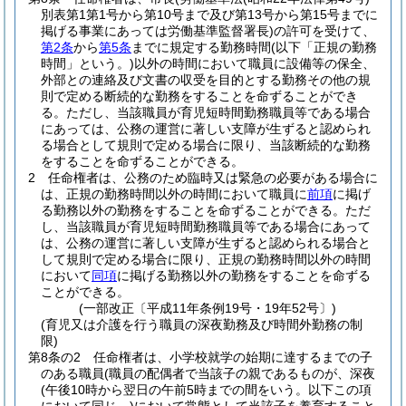
別表第1第1号から第10号まで及び第13号から第15号までに
掲げる事業にあっては労働基準監督署長)
の許可を受けて、
第2条
から
第5条
までに規定する勤務時間
(以下「正規の勤務
時間」という。)
以外の時間において職員に設備等の保全、
外部との連絡及び文書の収受を目的とする勤務その他の規
則で定める断続的な勤務をすることを命ずることができ
る。
ただし、当該職員が育児短時間勤務職員等である場合
にあっては、公務の運営に著しい支障が生ずると認められ
る場合として規則で定める場合に限り、当該断続的な勤務
をすることを命ずることができる。
2
任命権者は、公務のため臨時又は緊急の必要がある場合に
は、正規の勤務時間以外の時間において職員に
前項
に掲げ
る勤務以外の勤務をすることを命ずることができる。
ただ
し、当該職員が育児短時間勤務職員等である場合にあって
は、公務の運営に著しい支障が生ずると認められる場合と
して規則で定める場合に限り、正規の勤務時間以外の時間
において
同項
に掲げる勤務以外の勤務をすることを命ずる
ことができる。
(一部改正〔平成11年条例19号・19年52号〕)
(育児又は介護を行う職員の深夜勤務及び時間外勤務の制
限)
第8条の2
任命権者は、小学校就学の始期に達するまでの子
のある職員
(職員の配偶者で当該子の親であるものが、深夜
(午後10時から翌日の午前5時までの間をいう。以下この項