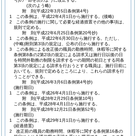
号)
の一部を次のように改正する。
(次のよう略)
附
則
(平成22年3月5日
条例第4号)
1
この条例は、平成22年4月1日から施行する。
(後略)
2
この条例の施行に関して必要な経過措置その他の事項は、
規則で定める。
附
則
(平成22年6月25日
条例第20号
抄)
1
この条例は、平成22年6月30日から施行する。
ただし、
(中略)
附則第3項の規定は、公布の日から施行する。
3
この条例による改正後の職員の勤務時間、休暇等に関する
条例第8条の2第2項の規定による請求又は施行日以後の日
を時間外勤務の制限を請求する一の期間の初日とする同条
第3項の規定による請求を行おうとする職員は、施行日前に
おいても、規則で定めるところにより、これらの請求を行
うことができる。
附
則
(平成26年3月6日
条例第4号抄)
(施行期日)
1
この条例は、平成26年4月1日から施行する。
附
則
(平成28年2月29日
条例第10号)
この条例は、平成28年4月1日から施行する。
附
則
(平成28年12月21日
条例第52号)
(施行期日)
1
この条例は、平成29年1月1日から施行する。
(経過措置)
2
改正前の職員の勤務時間、休暇等に関する条例第16条の