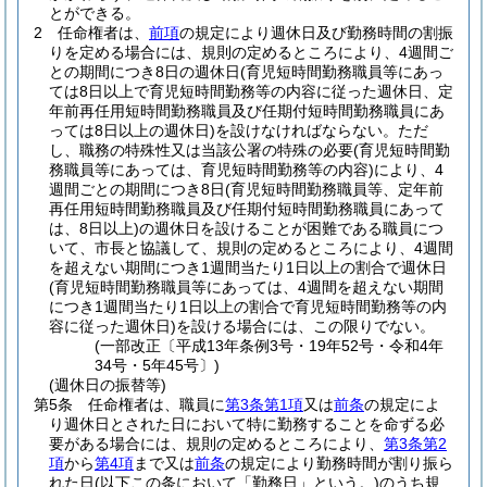
とができる。
2
任命権者は、
前項
の規定により週休日及び勤務時間の割振
りを定める場合には、規則の定めるところにより、4週間ご
との期間につき8日の週休日
(育児短時間勤務職員等にあっ
ては8日以上で育児短時間勤務等の内容に従った週休日、定
年前再任用短時間勤務職員及び任期付短時間勤務職員にあ
っては8日以上の週休日)
を設けなければならない。
ただ
し、職務の特殊性又は当該公署の特殊の必要
(育児短時間勤
務職員等にあっては、育児短時間勤務等の内容)
により、4
週間ごとの期間につき8日
(育児短時間勤務職員等、定年前
再任用短時間勤務職員及び任期付短時間勤務職員にあって
は、8日以上)
の週休日を設けることが困難である職員につ
いて、市長と協議して、規則の定めるところにより、4週間
を超えない期間につき1週間当たり1日以上の割合で週休日
(育児短時間勤務職員等にあっては、4週間を超えない期間
につき1週間当たり1日以上の割合で育児短時間勤務等の内
容に従った週休日)
を設ける場合には、この限りでない。
(一部改正〔平成13年条例3号・19年52号・令和4年
34号・5年45号〕)
(週休日の振替等)
第5条
任命権者は、職員に
第3条第1項
又は
前条
の規定によ
り週休日とされた日において特に勤務することを命ずる必
要がある場合には、規則の定めるところにより、
第3条第2
項
から
第4項
まで又は
前条
の規定により勤務時間が割り振ら
れた日
(以下この条において「勤務日」という。)
のうち規