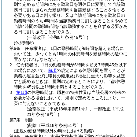
則で定める期間内にある勤務日を週休日に変更して当該勤
務日に割り振られた勤務時間を当該勤務することを命ずる
必要がある日に割り振り、又は当該期間内にある勤務日の
勤務時間のうち4時間を当該勤務日に割り振ることをやめて
当該4時間の勤務時間を当該勤務することを命ずる必要があ
る日に割り振ることができる。
(一部改正〔令和5年条例45号〕)
(休憩時間)
第6条
任命権者は、1日の勤務時間が6時間を超える場合に
おいては、少なくとも1時間の休憩時間を勤務時間の途中に
置かなければならない。
2
任命権者は、1日の勤務時間が6時間を超え7時間45分以下
の場合において、
前項
の規定による休憩時間を置くことが
業務の運営並びに職員の健康及び福祉に重大な影響を及ぼ
すと認めるときは、規則の定めるところにより、当該休憩
時間を45分以上1時間未満とすることができる。
3
第1項
の休憩時間は、職務の特殊性又は当該公署の特殊の
必要がある場合において、規則で定めるところにより、一
斉に与えないことができる。
(全部改正〔平成18年条例51号〕、一部改正〔平成
21年条例48号〕)
第7条
削除
(削除〔平成18年条例51号〕)
(正規の勤務時間以外の時間における勤務)
第8条
任命権者は、市長
(労働基準法
(昭和22年法律第49号)