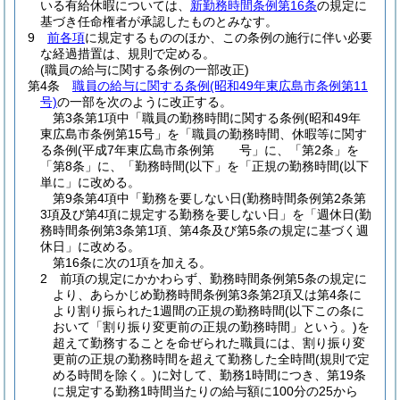
いる有給休暇については、
新勤務時間条例第16条
の規定に
基づき任命権者が承認したものとみなす。
9
前各項
に規定するもののほか、この条例の施行に伴い必要
な経過措置は、規則で定める。
(職員の給与に関する条例の一部改正)
第4条
職員の給与に関する条例
(昭和49年東広島市条例第11
号)
の一部を次のように改正する。
第3条第1項中「職員の勤務時間に関する条例(昭和49年
東広島市条例第15号」を「職員の勤務時間、休暇等に関す
る条例(平成7年東広島市条例第 号」に、「第2条」を
「第8条」に、「勤務時間(以下」を「正規の勤務時間(以下
単に」に改める。
第9条第4項中「勤務を要しない日(勤務時間条例第2条第
3項及び第4項に規定する勤務を要しない日」を「週休日(勤
務時間条例第3条第1項、第4条及び第5条の規定に基づく週
休日」に改める。
第16条に次の1項を加える。
2
前項の規定にかかわらず、勤務時間条例第5条の規定に
より、あらかじめ勤務時間条例第3条第2項又は第4条に
より割り振られた1週間の正規の勤務時間
(以下この条に
おいて「割り振り変更前の正規の勤務時間」という。)
を
超えて勤務することを命ぜられた職員には、割り振り変
更前の正規の勤務時間を超えて勤務した全時間
(規則で定
める時間を除く。)
に対して、勤務1時間につき、第19条
に規定する勤務1時間当たりの給与額に100分の25から