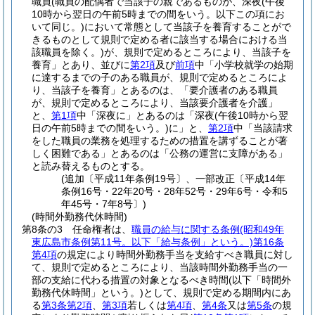
職員
(職員の配偶者で当該子の親であるものが、深夜
(午後
10時から翌日の午前5時までの間をいう。以下この項にお
いて同じ。)
において常態として当該子を養育することがで
きるものとして規則で定める者に該当する場合における当
該職員を除く。)
が、規則で定めるところにより、当該子を
養育」とあり、並びに
第2項
及び
前項
中「小学校就学の始期
に達するまでの子のある職員が、規則で定めるところによ
り、当該子を養育」とあるのは、「要介護者のある職員
が、規則で定めるところにより、当該要介護者を介護」
と、
第1項
中「深夜に」とあるのは「深夜
(午後10時から翌
日の午前5時までの間をいう。)
に」と、
第2項
中「当該請求
をした職員の業務を処理するための措置を講ずることが著
しく困難である」とあるのは「公務の運営に支障がある」
と読み替えるものとする。
(追加〔平成11年条例19号〕、一部改正〔平成14年
条例16号・22年20号・28年52号・29年6号・令和5
年45号・7年8号〕)
(時間外勤務代休時間)
第8条の3
任命権者は、
職員の給与に関する条例
(昭和49年
東広島市条例第11号。以下「給与条例」という。)
第16条
第4項
の規定により時間外勤務手当を支給すべき職員に対し
て、規則で定めるところにより、当該時間外勤務手当の一
部の支給に代わる措置の対象となるべき時間
(以下「時間外
勤務代休時間」という。)
として、規則で定める期間内にあ
る
第3条第2項
、
第3項
若しくは
第4項
、
第4条
又は
第5条
の規