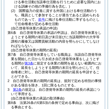
ける奉仕活動
(当該奉仕活動を行うために必要な国内にお
ける訓練その他の準備行為を含む。)
(2)
国際協力の促進に資する外国における奉仕活動のう
ち、職員として参加することが適当であると認められる
ものであって、
前号
に掲げる奉仕活動に準ずるものとし
て任命権者が定める奉仕活動
(自己啓発等休業の承認の申請)
第6条
自己啓発等休業の承認の申請は、自己啓発等休業をし
ようとする期間の初日及び末日並びに当該期間中の大学等
課程の履修又は国際貢献活動の内容を明らかにしてしなけ
ればならない。
(自己啓発等休業の期間の延長)
第7条
自己啓発等休業をしている職員は、当該自己啓発等休
業を開始した日から引き続き自己啓発等休業をしようとす
る期間が
第3条
に規定する休業の期間を超えない範囲内にお
いて、延長をしようとする期間の末日を明らかにして、任
命権者に対し、自己啓発等休業の期間の延長を申請するこ
とができる。
2
自己啓発等休業の期間の延長は、規則で定める特別の事情
がある場合を除き、1回に限るものとする。
3
第2条
の規定は、自己啓発等休業の期間の延長の承認につ
いて準用する。
(自己啓発等休業の承認の取消事由)
第8条
法第26条の5第5項の条例で定める事由は、次に掲げ
る事由とする。