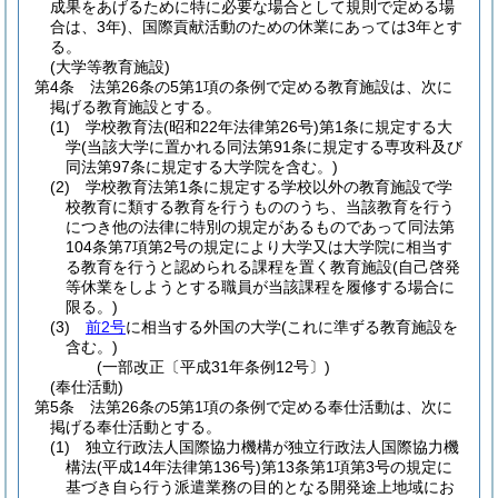
成果をあげるために特に必要な場合として規則で定める場
合は、3年)
、国際貢献活動のための休業にあっては3年とす
る。
(大学等教育施設)
第4条
法第26条の5第1項の条例で定める教育施設は、次に
掲げる教育施設とする。
(1)
学校教育法
(昭和22年法律第26号)
第1条に規定する大
学
(当該大学に置かれる同法第91条に規定する専攻科及び
同法第97条に規定する大学院を含む。)
(2)
学校教育法第1条に規定する学校以外の教育施設で学
校教育に類する教育を行うもののうち、当該教育を行う
につき他の法律に特別の規定があるものであって同法第
104条第7項第2号の規定により大学又は大学院に相当す
る教育を行うと認められる課程を置く教育施設
(自己啓発
等休業をしようとする職員が当該課程を履修する場合に
限る。)
(3)
前2号
に相当する外国の大学
(これに準ずる教育施設を
含む。)
(一部改正〔平成31年条例12号〕)
(奉仕活動)
第5条
法第26条の5第1項の条例で定める奉仕活動は、次に
掲げる奉仕活動とする。
(1)
独立行政法人国際協力機構が独立行政法人国際協力機
構法
(平成14年法律第136号)
第13条第1項第3号の規定に
基づき自ら行う派遣業務の目的となる開発途上地域にお