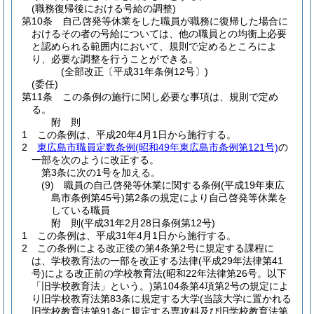
(職務復帰後における号給の調整)
第10条
自己啓発等休業をした職員が職務に復帰した場合に
おけるその者の号給については、他の職員との均衡上必要
と認められる範囲内において、規則で定めるところによ
り、必要な調整を行うことができる。
(全部改正〔平成31年条例12号〕)
(委任)
第11条
この条例の施行に関し必要な事項は、規則で定め
る。
附
則
1
この条例は、平成20年4月1日から施行する。
2
東広島市職員定数条例
(昭和49年東広島市条例第121号)
の
一部を次のように改正する。
第3条に次の1号を加える。
(9)
職員の自己啓発等休業に関する条例
(平成19年東広
島市条例第45号)
第2条の規定により自己啓発等休業を
している職員
附
則
(平成31年2月28日
条例第12号)
1
この条例は、平成31年4月1日から施行する。
2
この条例による改正後の第4条第2号に規定する課程に
は、学校教育法の一部を改正する法律
(平成29年法律第41
号)
による改正前の学校教育法
(昭和22年法律第26号。以下
「旧学校教育法」という。)
第104条第4項第2号の規定によ
り旧学校教育法第83条に規定する大学
(当該大学に置かれる
旧学校教育法第91条に規定する専攻科及び旧学校教育法第