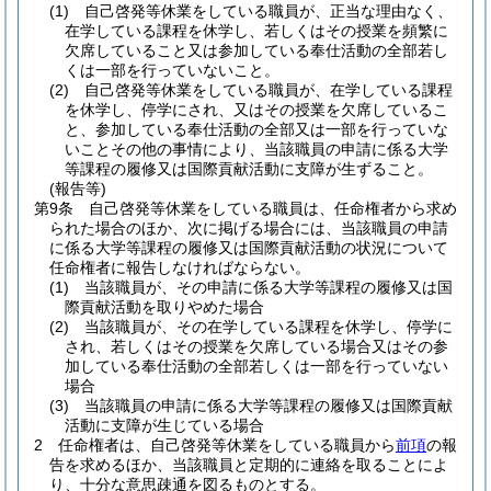
(1)
自己啓発等休業をしている職員が、正当な理由なく、
在学している課程を休学し、若しくはその授業を頻繁に
欠席していること又は参加している奉仕活動の全部若し
くは一部を行っていないこと。
(2)
自己啓発等休業をしている職員が、在学している課程
を休学し、停学にされ、又はその授業を欠席しているこ
と、参加している奉仕活動の全部又は一部を行っていな
いことその他の事情により、当該職員の申請に係る大学
等課程の履修又は国際貢献活動に支障が生ずること。
(報告等)
第9条
自己啓発等休業をしている職員は、任命権者から求め
られた場合のほか、次に掲げる場合には、当該職員の申請
に係る大学等課程の履修又は国際貢献活動の状況について
任命権者に報告しなければならない。
(1)
当該職員が、その申請に係る大学等課程の履修又は国
際貢献活動を取りやめた場合
(2)
当該職員が、その在学している課程を休学し、停学に
され、若しくはその授業を欠席している場合又はその参
加している奉仕活動の全部若しくは一部を行っていない
場合
(3)
当該職員の申請に係る大学等課程の履修又は国際貢献
活動に支障が生じている場合
2
任命権者は、自己啓発等休業をしている職員から
前項
の報
告を求めるほか、当該職員と定期的に連絡を取ることによ
り、十分な意思疎通を図るものとする。