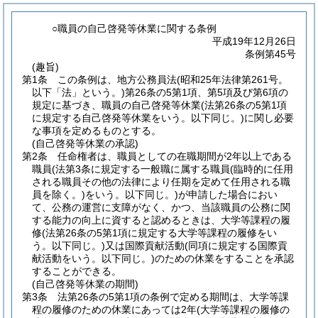
○職員の自己啓発等休業に関する条例
平成19年12月26日
条例第45号
(趣旨)
第1条
この条例は、地方公務員法
(昭和25年法律第261号。
以下「法」という。)
第26条の5第1項、第5項及び第6項の
規定に基づき、職員の自己啓発等休業
(法第26条の5第1項
に規定する自己啓発等休業をいう。以下同じ。)
に関し必要
な事項を定めるものとする。
(自己啓発等休業の承認)
第2条
任命権者は、職員としての在職期間が2年以上である
職員
(法第3条に規定する一般職に属する職員
(臨時的に任用
される職員その他の法律により任期を定めて任用される職
員を除く。)
をいう。以下同じ。)
が申請した場合におい
て、公務の運営に支障がなく、かつ、当該職員の公務に関
する能力の向上に資すると認めるときは、大学等課程の履
修
(法第26条の5第1項に規定する大学等課程の履修をい
う。以下同じ。)
又は国際貢献活動
(同項に規定する国際貢
献活動をいう。以下同じ。)
のための休業をすることを承認
することができる。
(自己啓発等休業の期間)
第3条
法第26条の5第1項の条例で定める期間は、大学等課
程の履修のための休業にあっては2年
(大学等課程の履修の