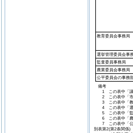
教育委員会事務局
選挙管理委員会事
監査委員事務局
農業委員会事務局
公平委員会の事務
備考
1 この表中「
2 この表中「
3 この表中「
4 この表中「選
5 この表中「
6 この表中「
7 この表中「
別表第2
(第2条関係)