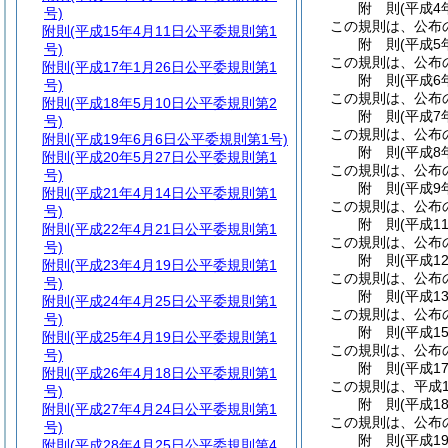
附
則
(平成4
号)
この規則は、公布
附則
(平成15年4月11日公平委規則第1
附
則
(平成5
号)
この規則は、公布
附則
(平成17年1月26日公平委規則第1
附
則
(平成6
号)
この規則は、公布
附則
(平成18年5月10日公平委規則第2
附
則
(平成7
号)
この規則は、公布
附則
(平成19年6月6日公平委規則第1号)
附
則
(平成8
附則
(平成20年5月27日公平委規則第1
この規則は、公布
号)
附
則
(平成9
附則
(平成21年4月14日公平委規則第1
この規則は、公布
号)
附
則
(平成1
附則
(平成22年4月21日公平委規則第1
この規則は、公布
号)
附
則
(平成1
附則
(平成23年4月19日公平委規則第1
この規則は、公布
号)
附
則
(平成1
附則
(平成24年4月25日公平委規則第1
この規則は、公布
号)
附
則
(平成1
附則
(平成25年4月19日公平委規則第1
この規則は、公布
号)
附
則
(平成1
附則
(平成26年4月18日公平委規則第1
この規則は、平成1
号)
附
則
(平成1
附則
(平成27年4月24日公平委規則第1
この規則は、公布
号)
附
則
(平成1
附則
(平成28年4月25日公平委規則第4