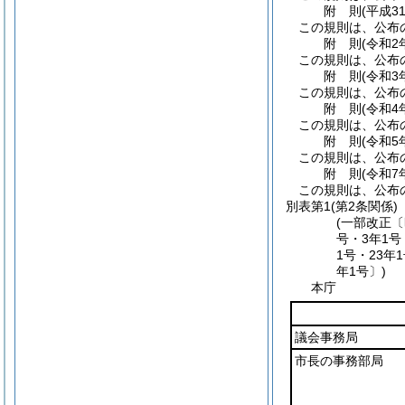
附
則
(平成3
この規則は、公布
附
則
(令和2
この規則は、公布
附
則
(令和3
この規則は、公布
附
則
(令和4
この規則は、公布
附
則
(令和5
この規則は、公布
附
則
(令和7
この規則は、公布
別表第1
(第2条関係)
(一部改正〔
号・3年1号
1号・23年
年1号〕)
本庁
議会事務局
市長の事務部局