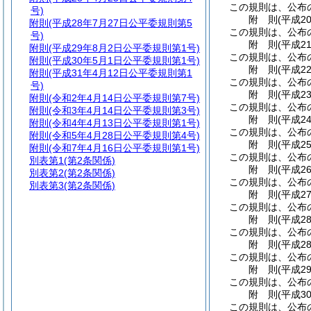
この規則は、公布
号)
附
則
(平成2
附則
(平成28年7月27日公平委規則第5
この規則は、公布
号)
附
則
(平成2
附則
(平成29年8月2日公平委規則第1号)
この規則は、公布
附則
(平成30年5月1日公平委規則第1号)
附
則
(平成2
附則
(平成31年4月12日公平委規則第1
この規則は、公布
号)
附
則
(平成2
附則
(令和2年4月14日公平委規則第7号)
この規則は、公布
附則
(令和3年4月14日公平委規則第3号)
附
則
(平成2
附則
(令和4年4月13日公平委規則第1号)
この規則は、公布
附則
(令和5年4月28日公平委規則第4号)
附
則
(平成2
附則
(令和7年4月16日公平委規則第1号)
この規則は、公布
別表第1
(第2条関係)
附
則
(平成2
別表第2
(第2条関係)
この規則は、公布
別表第3
(第2条関係)
附
則
(平成2
この規則は、公布
附
則
(平成2
この規則は、公布
附
則
(平成2
この規則は、公布
附
則
(平成2
この規則は、公布
附
則
(平成3
この規則は、公布