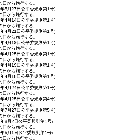
の日から施行する。
0年5月27日
公平委規則第1号)
の日から施行する。
1年4月14日
公平委規則第1号)
の日から施行する。
2年4月21日
公平委規則第1号)
の日から施行する。
3年4月19日
公平委規則第1号)
の日から施行する。
4年4月25日
公平委規則第1号)
の日から施行する。
5年4月19日
公平委規則第1号)
の日から施行する。
6年4月18日
公平委規則第1号)
の日から施行する。
7年4月24日
公平委規則第1号)
の日から施行する。
8年4月25日
公平委規則第4号)
の日から施行する。
8年7月27日
公平委規則第5号)
の日から施行する。
9年8月2日
公平委規則第1号)
の日から施行する。
0年5月1日
公平委規則第1号)
の日から施行する。