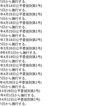
の日から施行する。
4年4月14日
公平委規則第1号)
の日から施行する。
5年4月25日
公平委規則第1号)
の日から施行する。
6年4月18日
公平委規則第1号)
の日から施行する。
7年4月23日
公平委規則第1号)
の日から施行する。
7年7月16日
公平委規則第2号)
の日から施行する。
9年3月26日
公平委規則第1号)
9年4月1日から施行する。
0年4月19日
公平委規則第1号)
の日から施行する。
2年3月24日
公平委規則第1号)
の日から施行する。
3年4月18日
公平委規則第1号)
の日から施行する。
年4月28日
公平委規則第1号)
の日から施行する。
年3月28日
公平委規則第1号)
2年4月1日から施行する。
年4月12日
公平委規則第1号)
の日から施行する。