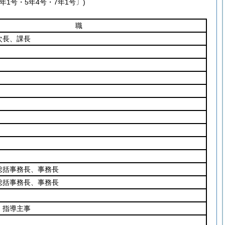
1号・5年4号・7年1号〕)
職
次長、課長
総括事務長、事務長
総括事務長、事務長
、指導主事