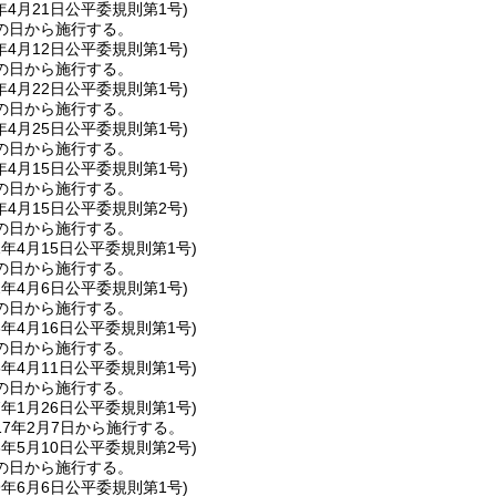
年4月21日
公平委規則第1号)
の日から施行する。
年4月12日
公平委規則第1号)
の日から施行する。
年4月22日
公平委規則第1号)
の日から施行する。
年4月25日
公平委規則第1号)
の日から施行する。
年4月15日
公平委規則第1号)
の日から施行する。
年4月15日
公平委規則第2号)
の日から施行する。
1年4月15日
公平委規則第1号)
の日から施行する。
2年4月6日
公平委規則第1号)
の日から施行する。
3年4月16日
公平委規則第1号)
の日から施行する。
5年4月11日
公平委規則第1号)
の日から施行する。
7年1月26日
公平委規則第1号)
7年2月7日から施行する。
8年5月10日
公平委規則第2号)
の日から施行する。
9年6月6日
公平委規則第1号)