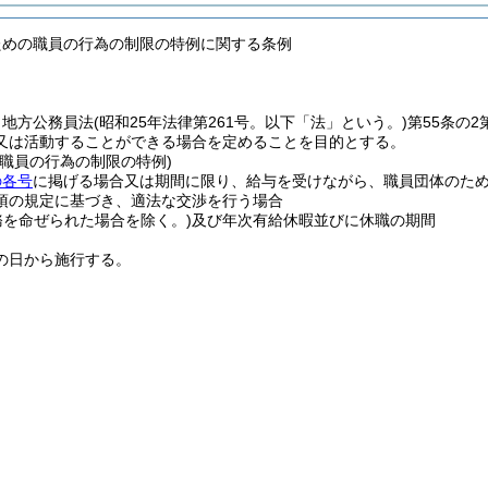
ための職員の行為の制限の特例に関する条例
、地方公務員法
(昭和25年法律第261号。以下「法」という。)
第55条の
又は活動することができる場合を定めることを目的とする。
の職員の行為の制限の特例)
の各号
に掲げる場合又は期間に限り、給与を受けながら、職員団体のた
8項の規定に基づき、適法な交渉を行う場合
務を命ぜられた場合を除く。)
及び年次有給休暇並びに休職の期間
の日から施行する。