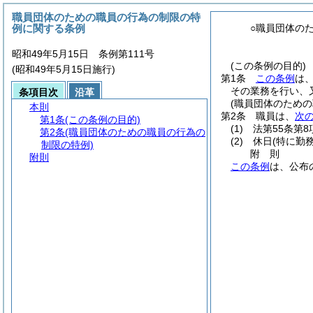
職員団体のための職員の行為の制限の特
例に関する条例
○職員団体の
昭和49年5月15日 条例第111号
(この条例の目的)
(昭和49年5月15日施行)
第1条
この条例
は
その業務を行い、
条項目次
沿革
(職員団体のため
本則
第2条
職員は、
次
第1条
(この条例の目的)
(1)
法第55条第
第2条
(職員団体のための職員の行為の
(2)
休日
(特に勤
制限の特例)
附
則
附則
この条例
は、公布