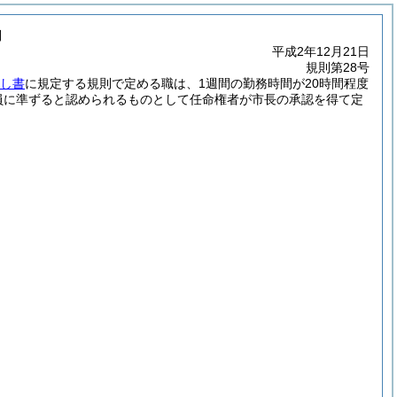
則
平成2年12月21日
規則第28号
だし書
に規定する規則で定める職は、1週間の勤務時間が20時間程度
員に準ずると認められるものとして任命権者が市長の承認を得て定