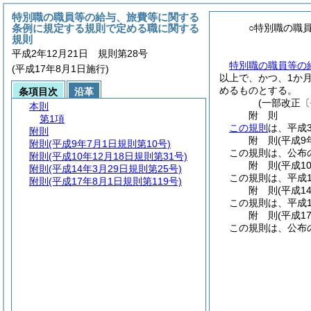
特別職の職員等の給与、旅費等に関する
条例に規定する規則で定める職に関する
○特別職の職
規則
平成2年12月21日 規則第28号
特別職の職員等の
(平成17年8月1日施行)
以上で、かつ、1か
めるものとする。
条項目次
沿革
(一部改正〔
本則
附
則
第1項
この規則
は、平成
附則
附
則
(平成9
附則
(平成9年7月1日規則第10号)
この規則は、公布
附則
(平成10年12月18日規則第31号)
附
則
(平成1
附則
(平成14年3月29日規則第25号)
この規則は、平成1
附則
(平成17年8月1日規則第119号)
附
則
(平成1
この規則は、平成1
附
則
(平成1
この規則は、公布