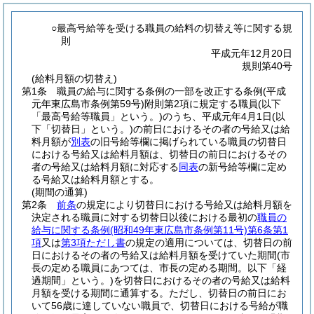
○最高号給等を受ける職員の給料の切替え等に関する規
則
平成元年12月20日
規則第40号
(給料月額の切替え)
第1条
職員の給与に関する条例の一部を改正する条例
(平成
元年東広島市条例第59号)
附則第2項に規定する職員
(以下
「最高号給等職員」という。)
のうち、平成元年4月1日
(以
下「切替日」という。)
の前日におけるその者の号給又は給
料月額が
別表
の旧号給等欄に掲げられている職員の切替日
における号給又は給料月額は、切替日の前日におけるその
者の号給又は給料月額に対応する
同表
の新号給等欄に定め
る号給又は給料月額とする。
(期間の通算)
第2条
前条
の規定により切替日における号給又は給料月額を
決定される職員に対する切替日以後における最初の
職員の
給与に関する条例
(昭和49年東広島市条例第11号)
第6条第1
項
又は
第3項ただし書
の規定の適用については、切替日の前
日におけるその者の号給又は給料月額を受けていた期間
(市
長の定める職員にあつては、市長の定める期間。以下「経
過期間」という。)
を切替日におけるその者の号給又は給料
月額を受ける期間に通算する。
ただし、切替日の前日にお
いて56歳に達していない職員で、切替日における号給が職