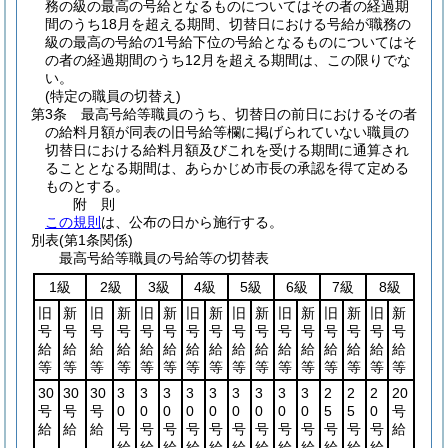
務の級の最高の号給となるものについてはその者の経過期
間のうち18月を超える期間、切替日における号給が職務の
級の最高の号給の1号給下位の号給となるものについてはそ
の者の経過期間のうち12月を超える期間は、この限りでな
い。
(特定の職員の切替え)
第3条
最高号給等職員のうち、切替日の前日におけるその者
の給料月額が同表の旧号給等欄に掲げられていない職員の
切替日における給料月額及びこれを受ける期間に通算され
ることとなる期間は、あらかじめ市長の承認を得て定める
ものとする。
附
則
この規則
は、公布の日から施行する。
別表
(第1条関係)
最高号給等職員の号給等の切替表
1級
2級
3級
4級
5級
6級
7級
8級
旧
新
旧
新
旧
新
旧
新
旧
新
旧
新
旧
新
旧
新
号
号
号
号
号
号
号
号
号
号
号
号
号
号
号
号
給
給
給
給
給
給
給
給
給
給
給
給
給
給
給
給
等
等
等
等
等
等
等
等
等
等
等
等
等
等
等
等
30
30
30
3
3
3
3
3
3
3
3
3
2
2
2
20
号
号
号
0
0
0
0
0
0
0
0
0
5
5
0
号
給
給
給
号
号
号
号
号
号
号
号
号
号
号
号
給
給
給
給
給
給
給
給
給
給
給
給
給