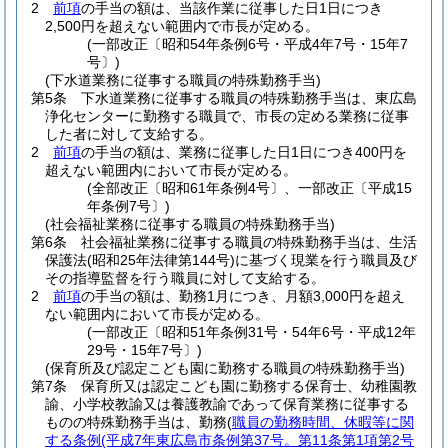
2
前項
の手当の額は、当該作業に従事した日1日につき
2,500円を超えない範囲内で市長が定める。
(一部改正〔昭和54年条例6号・平成4年7号・15年7
号〕)
(下水道業務に従事する職員の特殊勤務手当)
第5条
下水道業務に従事する職員の特殊勤務手当は、東広島
浄化センターに勤務する職員で、市長の定める業務に従事
した者に対して支給する。
2
前項
の手当の額は、業務に従事した日1日につき400円を
超えない範囲内において市長が定める。
(全部改正〔昭和61年条例4号〕、一部改正〔平成15
年条例7号〕)
(社会福祉業務に従事する職員の特殊勤務手当)
第6条
社会福祉業務に従事する職員の特殊勤務手当は、生活
保護法
(昭和25年法律第144号)
に基づく現業を行う職員及び
その指導監督を行う職員に対して支給する。
2
前項
の手当の額は、勤務1月につき、月額3,000円を超え
ない範囲内において市長が定める。
(一部改正〔昭和51年条例31号・54年6号・平成12年
29号・15年7号〕)
(保育所及び認定こども園に勤務する職員の特殊勤務手当)
第7条
保育所又は認定こども園に勤務する保育士、幼稚園教
諭、小学校教諭又は養護教諭であって保育業務に従事する
ものの特殊勤務手当は、勤務
(
職員の勤務時間、休暇等に関
する条例
(平成7年東広島市条例第37号。第11条第1項第2号