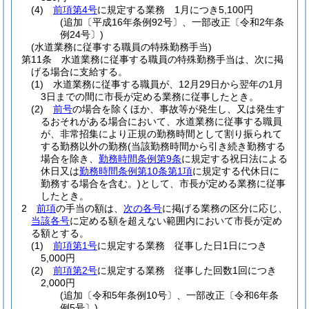
(4)
前項第4号
に規定する業務 1月につき5,100円
(追加〔平成16年条例92号〕、一部改正〔令和2年条
例24号〕)
(水道業務に従事する職員の特殊勤務手当)
第11条
水道業務に従事する職員の特殊勤務手当は、次に掲
げる場合に支給する。
(1)
水道業務に従事する職員が、12月29日から翌年の1月
3日までの間に市長が定める業務に従事したとき。
(2)
前号
の場合を除くほか、事故等が発生し、又は発生す
るおそれがある場合において、水道業務に従事する職員
が、非常招集により正規の勤務時間として割り振られて
する勤務以外の勤務
(当該勤務時間から引き続き勤務する
場合を除き、
勤務時間条例第9条
に規定する祝日法による
休日又は
勤務時間条例第10条第1項
に規定する代休日に
勤務する場合を含む。)
として、市長が定める業務に従事
したとき。
2
前項
の手当の額は、
次の各号
に掲げる業務の区分に応じ、
当該各号
に定める額を超えない範囲内において市長が定め
る額とする。
(1)
前項第1号
に規定する業務 従事した日1日につき
5,000円
(2)
前項第2号
に規定する業務 従事した回数1回につき
2,000円
(追加〔令和5年条例10号〕、一部改正〔令和6年条
例5号〕)