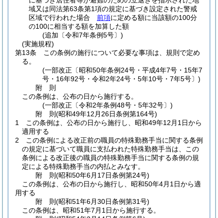
に基づき居住者等が避難のための立退きを指示された地
域又は同法第63条第1項の規定に基づき設定された警戒
区域で行われた場合
前項
に定める額に当該額の100分
の100に相当する額を加算した額
(追加〔令和7年条例5号〕)
(実施規程)
第13条
この条例の施行について必要な事項は、規則で定め
る。
(一部改正〔昭和50年条例24号・平成4年7号・15年7
号・16年92号・令和2年24号・5年10号・7年5号〕)
附
則
この条例は、公布の日から施行する。
(一部改正〔令和2年条例48号・5年32号〕)
附
則
(昭和49年12月26日
条例第164号)
1
この条例は、公布の日から施行し、昭和49年12月1日から
適用する
2
この条例による改正前の職員の特殊勤務手当に関する条例
の規定に基づいて職員に支払われた特殊勤務手当は、この
条例による改正後の職員の特殊勤務手当に関する条例の規
定による特殊勤務手当の内払とみなす。
附
則
(昭和50年6月17日
条例第24号)
この条例は、公布の日から施行し、昭和50年4月1日から適
用する
附
則
(昭和51年6月30日
条例第31号)
この条例は、昭和51年7月1日から施行する。