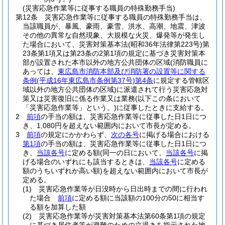
(災害応急作業等に従事する職員の特殊勤務手当)
第12条
災害応急作業等に従事する職員の特殊勤務手当は、
当該職員が、暴風、豪雨、豪雪、洪水、高潮、地震、津波
その他の異常な自然現象、大規模な火災、爆発等が発生し
た場合において、災害対策基本法
(昭和36年法律第223号)
第
23条第1項又は第23条の2第1項の規定に基づき災害対策本
部が設置された本市以外の地方公共団体の区域
(消防職員に
あっては、
東広島市消防本部及び消防署の設置等に関する
条例
(平成16年東広島市条例第37号)
第4条
に規定する管轄区
域以外の地方公共団体の区域)
に派遣されて行う災害応急対
策又は災害復旧に係る作業又は業務
(以下この条において
「災害応急作業等」という。)
に従事したときに支給する。
2
前項
の手当の額は、災害応急作業等に従事した日1日につ
き、1,080円を超えない範囲内において市長が定める。
3
前項
の規定にかかわらず、
次の各号
に掲げる場合における
第1項
の手当の額は、災害応急作業等に従事した日1日につ
き、
当該各号
に定める額
(同一の日において、
当該各号
に掲
げる場合のいずれにも該当するときは、
当該各号
に定める
額のうちいずれか高い額)
を超えない範囲内において市長が
定める。
(1)
災害応急作業等が日没時から日出時までの間に行われ
た場合
前項
に定める額に当該額の100分の50に相当す
る額を加算した額
(2)
災害応急作業等が災害対策基本法第60条第1項の規定