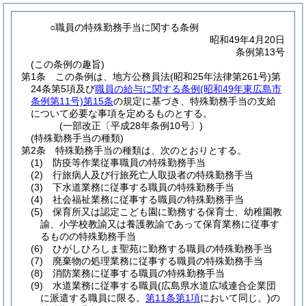
○職員の特殊勤務手当に関する条例
昭和49年4月20日
条例第13号
(この条例の趣旨)
第1条
この条例は、地方公務員法
(昭和25年法律第261号)
第
24条第5項及び
職員の給与に関する条例
(昭和49年東広島市
条例第11号)
第15条
の規定に基づき、特殊勤務手当の支給
について必要な事項を定めるものとする。
(一部改正〔平成28年条例10号〕)
(特殊勤務手当の種類)
第2条
特殊勤務手当の種類は、次のとおりとする。
(1)
防疫等作業従事職員の特殊勤務手当
(2)
行旅病人及び行旅死亡人取扱者の特殊勤務手当
(3)
下水道業務に従事する職員の特殊勤務手当
(4)
社会福祉業務に従事する職員の特殊勤務手当
(5)
保育所又は認定こども園に勤務する保育士、幼稚園教
諭、小学校教諭又は養護教諭であって保育業務に従事す
るものの特殊勤務手当
(6)
ひがしひろしま聖苑に勤務する職員の特殊勤務手当
(7)
廃棄物の処理業務に従事する職員の特殊勤務手当
(8)
消防業務に従事する職員の特殊勤務手当
(9)
水道業務に従事する職員
(広島県水道広域連合企業団
に派遣する職員に限る。
第11条第1項
において同じ。)
の