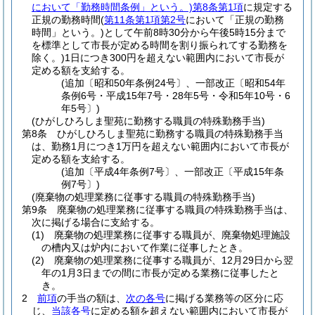
において「勤務時間条例」という。)
第8条第1項
に規定する
正規の勤務時間
(
第11条第1項第2号
において「正規の勤務
時間」という。)
として午前8時30分から午後5時15分まで
を標準として市長が定める時間を割り振られてする勤務を
除く。)
1日につき300円を超えない範囲内において市長が
定める額を支給する。
(追加〔昭和50年条例24号〕、一部改正〔昭和54年
条例6号・平成15年7号・28年5号・令和5年10号・6
年5号〕)
(ひがしひろしま聖苑に勤務する職員の特殊勤務手当)
第8条
ひがしひろしま聖苑に勤務する職員の特殊勤務手当
は、勤務1月につき1万円を超えない範囲内において市長が
定める額を支給する。
(追加〔平成4年条例7号〕、一部改正〔平成15年条
例7号〕)
(廃棄物の処理業務に従事する職員の特殊勤務手当)
第9条
廃棄物の処理業務に従事する職員の特殊勤務手当は、
次に掲げる場合に支給する。
(1)
廃棄物の処理業務に従事する職員が、廃棄物処理施設
の槽内又は炉内において作業に従事したとき。
(2)
廃棄物の処理業務に従事する職員が、12月29日から翌
年の1月3日までの間に市長が定める業務に従事したと
き。
2
前項
の手当の額は、
次の各号
に掲げる業務等の区分に応
じ、
当該各号
に定める額を超えない範囲内において市長が