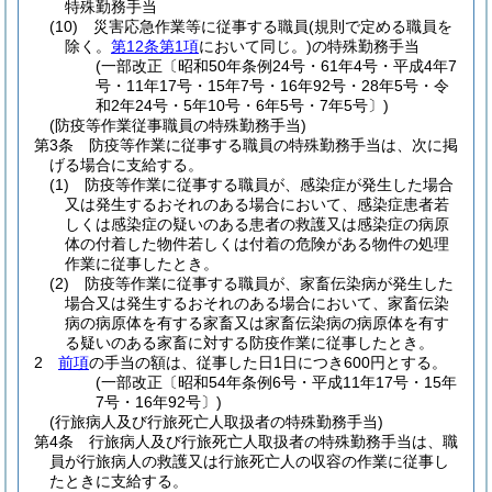
特殊勤務手当
(10)
災害応急作業等に従事する職員
(規則で定める職員を
除く。
第12条第1項
において同じ。)
の特殊勤務手当
(一部改正〔昭和50年条例24号・61年4号・平成4年7
号・11年17号・15年7号・16年92号・28年5号・令
和2年24号・5年10号・6年5号・7年5号〕)
(防疫等作業従事職員の特殊勤務手当)
第3条
防疫等作業に従事する職員の特殊勤務手当は、次に掲
げる場合に支給する。
(1)
防疫等作業に従事する職員が、感染症が発生した場合
又は発生するおそれのある場合において、感染症患者若
しくは感染症の疑いのある患者の救護又は感染症の病原
体の付着した物件若しくは付着の危険がある物件の処理
作業に従事したとき。
(2)
防疫等作業に従事する職員が、家畜伝染病が発生した
場合又は発生するおそれのある場合において、家畜伝染
病の病原体を有する家畜又は家畜伝染病の病原体を有す
る疑いのある家畜に対する防疫作業に従事したとき。
2
前項
の手当の額は、従事した日1日につき600円とする。
(一部改正〔昭和54年条例6号・平成11年17号・15年
7号・16年92号〕)
(行旅病人及び行旅死亡人取扱者の特殊勤務手当)
第4条
行旅病人及び行旅死亡人取扱者の特殊勤務手当は、職
員が行旅病人の救護又は行旅死亡人の収容の作業に従事し
たときに支給する。