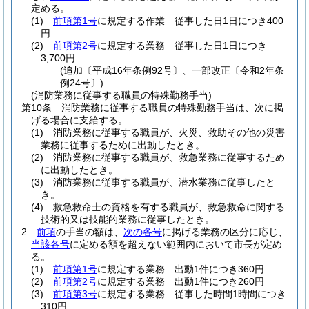
定める。
(1)
前項第1号
に規定する作業 従事した日1日につき400
円
(2)
前項第2号
に規定する業務 従事した日1日につき
3,700円
(追加〔平成16年条例92号〕、一部改正〔令和2年条
例24号〕)
(消防業務に従事する職員の特殊勤務手当)
第10条
消防業務に従事する職員の特殊勤務手当は、次に掲
げる場合に支給する。
(1)
消防業務に従事する職員が、火災、救助その他の災害
業務に従事するために出動したとき。
(2)
消防業務に従事する職員が、救急業務に従事するため
に出動したとき。
(3)
消防業務に従事する職員が、潜水業務に従事したと
き。
(4)
救急救命士の資格を有する職員が、救急救命に関する
技術的又は技能的業務に従事したとき。
2
前項
の手当の額は、
次の各号
に掲げる業務の区分に応じ、
当該各号
に定める額を超えない範囲内において市長が定め
る。
(1)
前項第1号
に規定する業務 出動1件につき360円
(2)
前項第2号
に規定する業務 出動1件につき260円
(3)
前項第3号
に規定する業務 従事した時間1時間につき
310円