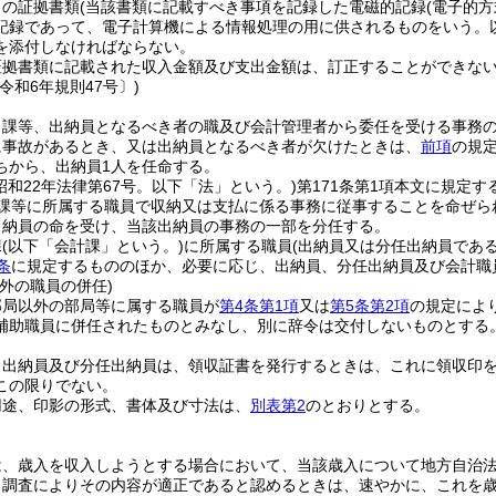
出の証拠書類
(当該書類に記載すべき事項を記録した電磁的記録
(電子的
記録であって、電子計算機による情報処理の用に供されるものをいう。以
を添付しなければならない。
証拠書類に記載された収入金額及び支出金額は、訂正することができな
令和6年規則47号〕)
く課等、出納員となるべき者の職及び会計管理者から委任を受ける事務
に事故があるとき、又は出納員となるべき者が欠けたときは、
前項
の規
ちから、出納員1人を任命する。
(昭和22年法律第67号。以下「法」という。)
第171条第1項本文に規定
課等に所属する職員で収納又は支払に係る事務に従事することを命ぜら
出納員の命を受け、当該出納員の事務の一部を分任する。
課
(以下「会計課」という。)
に所属する職員
(出納員又は分任出納員である
条
に規定するもののほか、必要に応じ、出納員、分任出納員及び会計職
外の職員の併任)
部局以外の部局等に属する職員が
第4条第1項
又は
第5条第2項
の規定によ
補助職員に併任されたものとみなし、別に辞令は交付しないものとする
、出納員及び分任出納員は、領収証書を発行するときは、これに領収印
この限りでない。
用途、印影の形式、書体及び寸法は、
別表第2
のとおりとする。
は、歳入を収入しようとする場合において、当該歳入について地方自治
る調査によりその内容が適正であると認めるときは、速やかに、これを