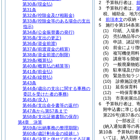
2
予算執行者は、
第30条
(現金払)
3
予算執行者は、
第
第31条
税、補助金、地方
第32条
(控除金及び相殺金)
4
前項本文
の収納
第33条
(控除金等のある場合の支出
5
施行令第154条
指示)
(1)
印紙、入場券
第34条
(公金振替書の発行)
(2)
売払物品等の
第35条
(支出の更正)
(3)
申請、諸証明
第36条
(資金前渡)
(4)
前金により徴
第37条
(前渡資金の精算)
(5)
複写機使用料
第38条
(資金前渡の制限)
(6)
講座等を開催
第39条
(概算払)
(7)
一般廃棄物処
第40条
(概算払の精算等)
(8)
駐車場及び自
第41条
(前金払)
(9)
緊急告知ラジ
第42条
(繰替払)
(10)
診療施設使
第43条
(11)
延長保育料
第44条
(歳出の支出に関する事務の
(12)
一時保育事
委託を受けた者の事務)
(13)
市美術展出
第45条
(戻入)
6
予算執行者は、
第46条
(支出命令書等の返付)
附申込書に準じる
第47条から第57条まで
第226号)
第37条
第58条
(支出証拠書類の保存)
(一部改正〔
第4章
決算
(納入通知書等の再
第59条
(出納事務の整理期限)
第10条
予算執行者
第60条
(歳計剰余金の繰越し)
いては、納入期限
第61条
(決算と併せて提出する証書