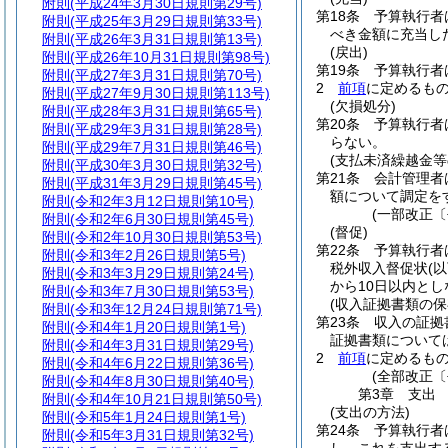
附則
(平成24年3月30日規則第29号)
第18条
予算執行者
附則
(平成25年3月29日規則第33号)
べき金額に充当し
附則
(平成26年3月31日規則第13号)
(戻出)
附則
(平成26年10月31日規則第98号)
第19条
予算執行者
附則
(平成27年3月31日規則第70号)
2
前項
に定めるも
附則
(平成27年9月30日規則第113号)
(欠損処分)
附則
(平成28年3月31日規則第65号)
第20条
予算執行者
附則
(平成29年3月31日規則第28号)
らない。
附則
(平成29年7月31日規則第46号)
(支払未済繰越金等
附則
(平成30年3月30日規則第32号)
第21条
会計管理者
附則
(平成31年3月29日規則第45号)
額について調定を
附則
(令和2年3月12日規則第10号)
(一部改正〔
附則
(令和2年6月30日規則第45号)
(督促)
附則
(令和2年10月30日規則第53号)
第22条
予算執行者
附則
(令和3年2月26日規則第5号)
税外収入督促状
(
附則
(令和3年3月29日規則第24号)
から10日以内と
附則
(令和3年7月30日規則第53号)
(収入証拠書類の保
附則
(令和3年12月24日規則第71号)
第23条
収入の証拠
附則
(令和4年1月20日規則第1号)
証拠書類について
附則
(令和4年3月31日規則第29号)
2
前項
に定めるも
附則
(令和4年6月22日規則第36号)
(全部改正〔
附則
(令和4年8月30日規則第40号)
第3章
支出
附則
(令和4年10月21日規則第50号)
(支出の方法)
附則
(令和5年1月24日規則第1号)
第24条
予算執行者
附則
(令和5年3月31日規則第32号)