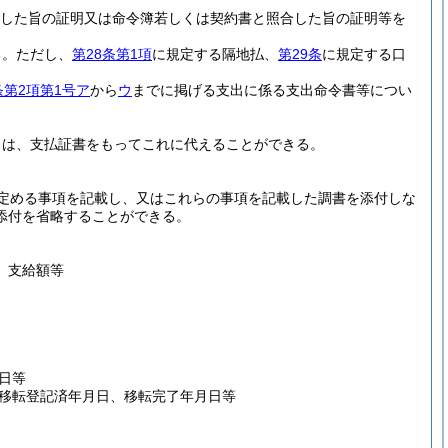
認した旨の証明又は命令簿若しくは契約書と照合した旨の証明等を
る。
ただし、
第28条第1項
に規定する隔地払、
第29条
に規定する口
条第2項第1号ア
から
ウ
までに掲げる支出に係る支出命令書等につい
。
きは、支払証書をもってこれに代えることができる。
定める事項を記載し、又はこれらの事項を記載した調書を添付しな
添付を省略することができる。
、支給額等
日等
移転登記済年月日、移転完了年月日等