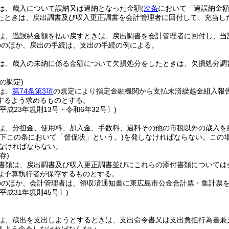
は、歳入について誤納又は過納となった金額
(
次条
において「過誤納金額
たときは、戻出調書及び収入更正調書を会計管理者に回付して、充当し
は、過誤納金額を払い戻すときは、戻出調書を会計管理者に回付し、当
ののほか、戻出の手続は、支出の手続の例による。
は、歳入の未納に係る金額について欠損処分をしたときは、欠損処分調
の調定)
は、
第74条第3項
の規定により指定金融機関から支払未済繰越金組入報
するよう求めるものとする。
平成23年規則13号・令和6年32号〕)
は、分担金、使用料、加入金、手数料、過料その他の市税以外の歳入を
以下この条において「督促状」という。)
を発しなければならない。
この
しなければならない。
存)
書類は、戻出調書及び収入更正調書並びにこれらの添付書類については
は予算執行者が保存するものとする。
ののほか、会計管理者は、領収済通知書に東広島市公金合計票・集計票
平成31年規則45号〕)
は、歳出を支出しようとするときは、支出命令書又は支出負担行為書兼