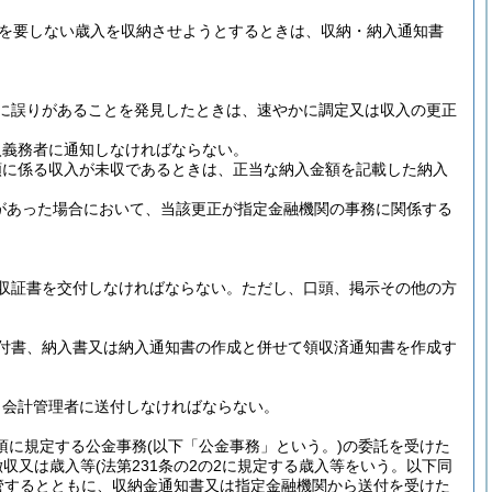
を要しない歳入を収納させようとするときは、収納・納入通知書
に誤りがあることを発見したときは、速やかに調定又は収入の更正
入義務者に通知しなければならない。
額に係る収入が未収であるときは、正当な納入金額を記載した納入
があった場合において、当該更正が指定金融機関の事務に関係する
収証書を交付しなければならない。
ただし、口頭、掲示その他の方
付書、納入書又は納入通知書の作成と併せて領収済通知書を作成す
、会計管理者に送付しなければならない。
同項に規定する公金事務
(以下「公金事務」という。)
の委託を受けた
徴収又は歳入等
(法第231条の2の2に規定する歳入等をいう。以下同
管するとともに、収納金通知書又は指定金融機関から送付を受けた