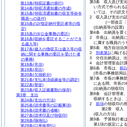
第3条
収入及び支
第13条
(領収証書の発行)
い方式で作られる
第14条
(領収済通知書の作成)
いては、その訳文
第15条
(領収済通知書の収支等命令
2
収入及び支出の
職員への送付)
(一部改正〔
第15条の2
(指定納付受託者等の指
(出納員等の設置)
定)
第4条
出納員を置
第15条の3
(公金事務の委託)
2
市長は、出納員
第16条
(収納を委託することができ
に属する職員のう
る歳入等)
第5条
地方自治法
第17条
(歳入の徴収又は歳入等の収
2
別表第1
に掲げる
納に関する事務の委託を受けた者
3
分任出納員は、
の事務)
4
会計管理室会計
第18条
(充当)
第6条
市長は、
前2
第19条
(戻出)
(市長の事務部局以
第20条
(欠損処分)
第7条
市長の事務
第21条
(支払未済繰越金等の調定)
にある間、市長の
第22条
(督促)
(出納員の領収印)
第23条
(収入証拠書類の保存)
第8条
会計管理者
第3章
支出
収納するときは、
第24条
(支出の方法)
2
前項
の領収印の
第25条
(請求書等の記載事項)
第2章
収入
第26条
(請求書の省略)
(収入の方法)
第27条
(請求印及び領収印)
第9条
予算執行者
第28条
(隔地払)
第1項の規定によ
第29条
(口座振替払)