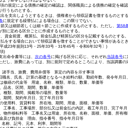
るよう命令しなければならない。
第2項の規定による債務の確定の確認は、関係職員による債務の確定を確
り行うものとする。
歳出を支出しようとするときは、債権者から領収証書を徴するものとす
条
に規定する繰替払による場合は、この限りでない。
、節又は細節若しくは細々節ごとに作成するものとする。
ただし、
第58
が別に定める区分ごとに作成するものとする。
は、資金前渡、概算払、前金払及び精算払の区分を記載するものとする
支払をする場合において領収証書を徴することができない事情があると
平成23年規則13号・25年33号・31年45号・令和6年32号〕)
項)
支出命令書等には、
次の各号
に掲げる区分に応じ、それぞれ
当該各号
に
ただし、旅費にあっては、別に規則で定めるところにより、当該調書の
、諸手当、旅費、費用弁償等 算定の内容を示す事項
旧職名、氏名、計算の基礎となるべき給料の額、勤続年数、発令年月日
は修繕の代金等 用途、名称、種類、単位、数量、単価等
、品名、区間、期間、数量、単価等
、種類、期間、掲載等の場所、数量等
、期間、契約年月日、完了年月日等
の使用料、賃貸料等 所在地、期間、用途、面積、単価等
 工事名、工事場所、部分払又は前金払の内訳、着工年月日、完了年月
、物件移転料等 工事名又は用途、所在地、名称、面積、単価、所有権
金及び負担金 理由、指令番号、指令年月日等
 名称、記号、元本、利率、期間等