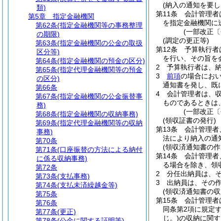
(納入の通知を要し
類)
第11条
会計管理者
第5章
指定金融機関
を指定金融機関に
第62条
(指定金融機関等の事務整理
(一部改正〔
の期限)
(調定の更正等)
第63条
(指定金融機関の公金の取扱
第12条
予算執行者
区分等)
を行い、その旨を
第64条
(指定金融機関の預金の区分)
2
予算執行者は、
第65条
(指定代理金融機関等の預金
3
前項
の場合にお
の区分)
通知書を発し、既
第66条
4
会計管理者は、
第67条
(指定金融機関の公金振替事
ものであるときは
務)
(一部改正〔
第68条
(指定金融機関の収納事務)
(領収証書の発行)
第69条
(指定代理金融機関等の収納
第13条
会計管理者
事務)
法により納入の通
第70条
(領収済通知書の作
第71条
(口座振替の方法による納付
第14条
会計管理者
に係る収納事務)
る場合を除き、領
第72条
2
分任出納員は、
第73条
(支払事務)
3
出納員は、その
第74条
(支払未済繰越金等)
(領収済通知書の収
第75条
第15条
会計管理者
第76条
同条第2項に規定
第77条
(更正)
じ。)
の収納に関す
第78条
(公金に関する証明等)