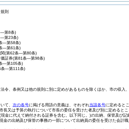
計規則
条―第8条)
条―第23条)
4条―第58条)
9条―第61条)
機関
(第62条―第80条)
有価証券
(第81条―第98条)
条―第105条)
6条―第111条)
、法令、条例又は他の規則に別に定めがあるものを除くほか、市の収入
おいて、
次の各号
に掲げる用語の意義は、それぞれ
当該各号
に定めると
市長又は予算の執行について市長の委任を受けた者及び別に定めるとこ
(現金に代えて納付される証券を含む。以下同じ。)
の出納、保管及び記
現金の出納及び保管の事務の一部について出納員の委任を受けた会計職