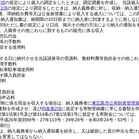
前項
の規定により歳入の調定をしたときは、調定調書を作成し、当該歳
1項
の規定により調定をしたときは、納入義務者に対し、収納・納入通
債、滞納処分費等又は公金振替書により収入する歳入については、この
・納入通知書は、納期限の10日前までに納入者に到達するように発しな
第3項ただし書の規定により口頭、掲示その他の方法により納入の通知
、入園券その他これらに類するものの販売に係る収入
売払代金
等の手数料
収する使用料
する日に納付させる当該講座等の受講料、教材料費等負担金その他これ
理手数料
転車駐車場使用料
オ購入負担金
用料
業負担金
品申込料
寄附に係る現金を収入する場合は、納入義務者に
東広島市公有財産管理
書類を作成させ、及び
同条第2項
に規定する寄附受納書に準じる書類を
の2第1項第1号及び第314条の7第1項第1号に規定する寄附金については
平成26年規則98号・27年113号・29年28号・令和3年24号・53号〕)
発行)
は、納入義務者から納入通知書を紛失し、又は破損した旨の申出を受け
を変更してはならない。