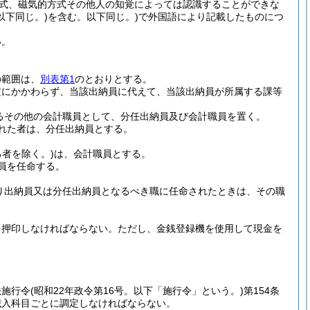
方式、磁気的方式その他人の知覚によっては認識することができな
下同じ。)
を含む。以下同じ。)
で外国語により記載したものにつ
い。
の範囲は、
別表第1
のとおりとする。
定にかかわらず、当該出納員に代えて、当該出納員が所属する課等
するその他の会計職員として、分任出納員及び会計職員を置く。
れた者は、分任出納員とする。
者を除く。)
は、会計職員とする。
員を任命する。
り出納員又は分任出納員となるべき職に任命されたときは、その職
。
を押印しなければならない。
ただし、金銭登録機を使用して現金を
法施行令
(昭和22年政令第16号。以下「施行令」という。)
第154条
歳入科目ごとに調定しなければならない。