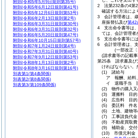
し、これを支出す
附則
(令和5年5月9日規則第35号)
2
法第232条の4
附則
(令和5年6月12日規則第41号)
確認する方法によ
附則
(令和5年12月6日規則第53号)
3
会計管理者は、
附則
(令和6年2月13日規則第2号)
座振替払及び
第42
附則
(令和6年3月31日規則第30号)
4
支出命令書等は
附則
(令和6年3月31日規則第32号)
ては、会計管理者
附則
(令和6年5月20日規則第47号)
5
支出命令書等に
附則
(令和6年10月15日規則第57号)
6
会計管理者は、
附則
(令和7年1月24日規則第4号)
(一部改正〔
附則
(令和7年3月31日規則第40号)
(請求書等の記載事
附則
(令和7年9月12日規則第53号)
第25条
請求書及び
附則
(令和8年1月13日規則第2号)
ければならない。
附則
(令和8年3月16日規則第16号)
(1)
諸給与
別表第1
(第4条関係)
ア
報酬、給料
別表第2
(第8条関係)
イ
退職手当 
別表第3
(第109条関係)
(2)
物件の購入又
(3)
運搬料 目的
(4)
広告料 目的
(5)
委託料 件名
(6)
土地、建物等
(7)
工事請負代金
(8)
不動産買取費
(9)
補助金、交付
(10)
市債元利金