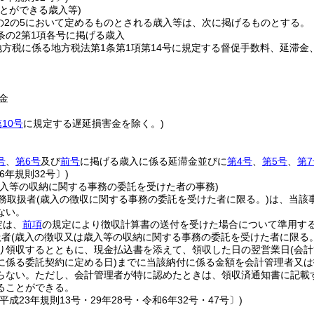
とができる歳入等)
条の2の5において定めるものとされる歳入等は、次に掲げるものとする。
3条の2第1項各号に掲げる歳入
地方税に係る地方税法第1条第1項第14号に規定する督促手数料、延滞
金
10号
に規定する遅延損害金を除く。)
号
、
第6号
及び
前号
に掲げる歳入に係る延滞金並びに
第4号
、
第5号
、
第7
6年規則32号〕)
歳入等の収納に関する事務の委託を受けた者の事務)
務取扱者
(歳入の徴収に関する事務の委託を受けた者に限る。)
は、当該
ない。
定は、
前項
の規定により徴収計算書の送付を受けた場合について準用す
扱者
(歳入の徴収又は歳入等の収納に関する事務の委託を受けた者に限る。
り領収するとともに、現金払込書を添えて、領収した日の翌営業日
(会
に係る委託契約に定める日)
までに当該納付に係る金額を会計管理者又は
らない。
ただし、会計管理者が特に認めたときは、領収済通知書に記載
ることができる。
平成23年規則13号・29年28号・令和6年32号・47号〕)