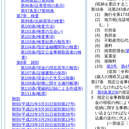
第94条及び第95条
(収納を委託するこ
第96条
(証券受領の表示)
第16条
法第243
第97条及び第98条
(1)
施行令第17
第7章
検査
(2)
地方税
(当該
第99条
(出納員等の検査)
む。)
第100条
(検査方法)
(3)
分担金
第101条
(検査の立会い)
(4)
負担金
第102条
(検査事項)
(5)
不動産売払代
第103条
(検査結果の報告等)
(6)
過料
第104条
(指定金融機関等の検査)
(7)
損害賠償金
(
第
第105条
(指定公金事務取扱者の検
(8)
返還金
査)
(9)
保険料
第8章
雑則
(10)
第3号
、
第4
第106条
(現金の現在高等の報告)
(追加〔令和
第107条
(証拠書類の保存)
(歳入の徴収又は
第108条
(現金の亡失又は損傷)
第17条
指定公金事
第109条
(財務に関する備付帳簿)
付しなければなら
第110条
(電磁的記録による作成等)
2
第9条第2項
の規
第111条
(帳票)
3
指定公金事務取
附則
金の領収の例によ
附則
(平成21年3月31日規則第27号)
収納に関する事務
附則
(平成21年9月30日規則第63号)
い込まなければな
附則
(平成22年3月31日規則第38号)
込書の送付に代え
附則
(平成23年3月29日規則第13号)
(一部改正〔
附則
(平成23年3月30日規則第14号)
(充当)