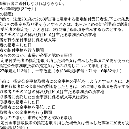
算執行者に送付しなければならない。
令和6年規則32号〕)
の指定)
者は、法第231条の2の3第1項に規定する指定納付受託者
(以下この条
又はその指定を取り消そうとするときは、あらかじめ会計管理者に協議
付受託者の指定をしたときは、次に掲げる事項を告示するものとする。
者の氏名又は名称及び住所又は主たる事務所の所在地
者が行う納付事務に係る歳入等
者の指定をした日
者が納付事務を行う期間
るもののほか、市長が必要と認める事項
指定納付受託者の指定を取り消した場合又は告示した事項に変更があっ
指定公金事務取扱者の指定又はその取消しについて準用する。
27年規則113号〕、一部改正〔令和3年規則5号・71号・6年32号〕)
行者は、指定公金事務取扱者に公金事務の委託をしようとするときは、
金事務取扱者に公金事務の委託をしたときは、次に掲げる事項を告示す
取扱者の氏名又は名称及び住所又は主たる事務所の所在地
取扱者に委託した公金事務に係る歳入等又は歳出
取扱者の指定をした日
取扱者に公金事務を委託した日
取扱者が公金事務を行う期間
るもののほか、市長が必要と認める事項
指定公金事務取扱者の指定を取り消した場合又は告示した事項に変更が
6年規則32号〕)