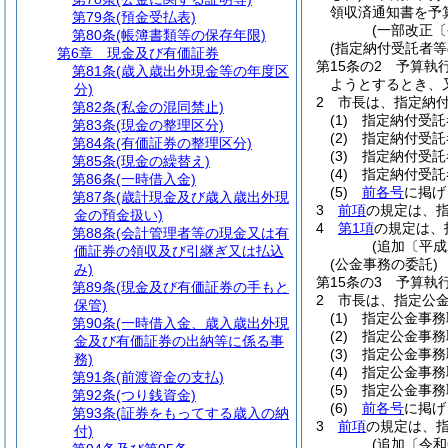
領収済通知書を予
第79条
(預金受払表)
(一部改正〔
第80条
(帳簿書類等の保存年限)
(指定納付受託者等
第6章
現金及び有価証券
第15条の2
予算執行
第81条
(歳入歳出外現金等の年度区
ようとするとき、
分)
2
市長は、指定納
第82条
(私金の混同禁止)
(1)
指定納付受託
第83条
(現金の整理区分)
(2)
指定納付受託
第84条
(有価証券の整理区分)
(3)
指定納付受託
第85条
(現金の繰替え)
(4)
指定納付受託
第86条
(一時借入金)
(5)
前各号
に掲げ
第87条
(歳計現金及び歳入歳出外現
3
前項
の規定は、
金の預金扱い)
4
第1項
の規定は、
第88条
(会計管理者等の現金又は有
(追加〔平成
価証券の領収及び引継ぎ又は払込
(公金事務の委託)
み)
第15条の3
予算執
第89条
(現金及び有価証券の手もと
2
市長は、指定公
保管)
(1)
指定公金事務
第90条
(一時借入金、歳入歳出外現
(2)
指定公金事務
金及び有価証券の出納等に係る事
(3)
指定公金事務
務)
(4)
指定公金事務
第91条
(前渡資金の支払)
(5)
指定公金事務
第92条
(つり銭資金)
(6)
前各号
に掲げ
第93条
(証券をもってする歳入の納
3
前項
の規定は、
付)
(追加〔令和