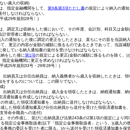
ない歳入の収納)
は、指定金融機関をして、
第9条第3項ただし書
の規定により納入の通知
送付しなければならない。
平成29年規則28号〕)
は、調定又は収納をした後において、その年度、会計別、科目又は金額
会計管理者に通知しなければならない。
納入の通知をした後に調定の更正をしたときは、直ちにその旨を当該納
いて、更正の内容が金額の減額に係るものであるときであって、当該減
に発している納入通知書の返付を受けなければならない。
収納をした後に
第1項
の規定による更正
(金額の減額に係るものを除く。)
、指定金融機関に更正を求めなければならない。
平成25年規則33号・29年28号〕)
、出納員又は分任出納員は、納入義務者から歳入を収納したときは、領
知をするものについては、この限りでない。
成)
、出納員又は分任出納員は、歳入金を領収したときは、納税通知書、納
収済通知書を作成しなければならない。
その作成した領収済通知書を、出納員に送付しなければならない。
作成した領収済通知書及び分任出納員から送付を受けた領収済通知書を
支等命令職員への送付)
は、その作成し、並びに出納員及び法第243条の2第1項の規定により
する指定公金事務取扱者
(以下「指定公金事務取扱者」という。)
(歳入の
る事務の委託を受けた者に限る。)
から送付を受けた領収済通知書を保