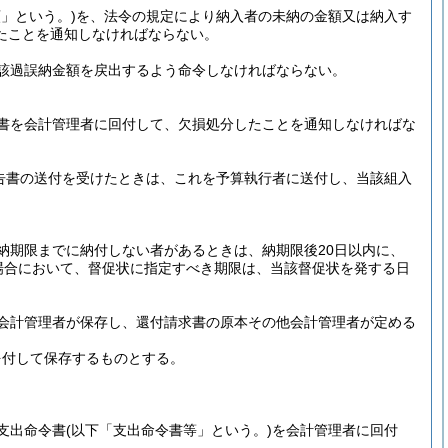
」という。)
を、法令の規定により納入者の未納の金額又は納入す
たことを通知しなければならない。
該過誤納金額を戻出するよう命令しなければならない。
書を会計管理者に回付して、欠損処分したことを通知しなければな
告書の送付を受けたときは、これを予算執行者に送付し、当該組入
納期限までに納付しない者があるときは、納期限後20日以内に、
場合において、督促状に指定すべき期限は、当該督促状を発する日
会計管理者が保存し、還付請求書の原本その他会計管理者が定める
を付して保存するものとする。
支出命令書
(以下「支出命令書等」という。)
を会計管理者に回付