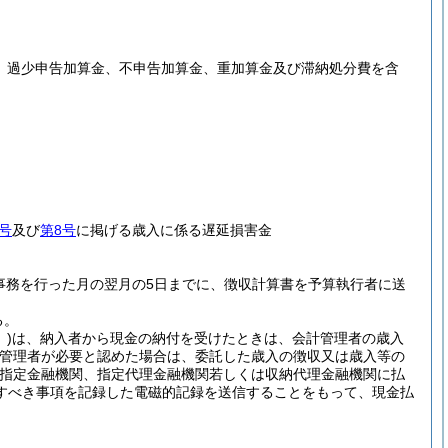
金、過少申告加算金、不申告加算金、重加算金及び滞納処分費を含
号
及び
第8号
に掲げる歳入に係る遅延損害金
事務を行った月の翌月の5日までに、徴収計算書を予算執行者に送
る。
)
は、納入者から現金の納付を受けたときは、会計管理者の歳入
計管理者が必要と認めた場合は、委託した歳入の徴収又は歳入等の
指定金融機関、指定代理金融機関若しくは収納代理金融機関に払
すべき事項を記録した電磁的記録を送信することをもって、現金払