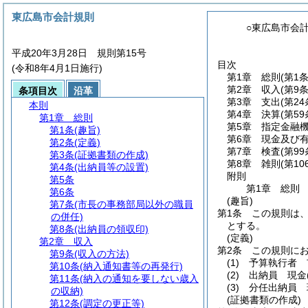
東広島市会計規則
○東広島市会
平成20年3月28日 規則第15号
目次
(令和8年4月1日施行)
第1章
総則
(第1
第2章
収入
(第9
条項目次
沿革
第3章
支出
(第2
本則
第4章
決算
(第5
第1章
総則
第5章
指定金融
第1条
(趣旨)
第6章
現金及び
第2条
(定義)
第7章
検査
(第99
第3条
(証拠書類の作成)
第8章
雑則
(第10
第4条
(出納員等の設置)
附則
第5条
第1章
総則
第6条
(趣旨)
第7条
(市長の事務部局以外の職員
第1条
この規則は
の併任)
とする。
第8条
(出納員の領収印)
(定義)
第2章
収入
第2条
この規則に
第9条
(収入の方法)
(1)
予算執行者 
第10条
(納入通知書等の再発行)
(2)
出納員 現金
第11条
(納入の通知を要しない歳入
(3)
分任出納員 
の収納)
(証拠書類の作成)
第12条
(調定の更正等)