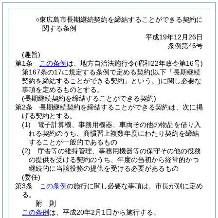
○東広島市長期継続契約を締結することができる契約に
関する条例
平成19年12月26日
条例第46号
(趣旨)
第1条
この条例
は、地方自治法施行令
(昭和22年政令第16号)
第167条の17に規定する条例で定める契約
(以下「長期継続
契約を締結することができる契約」という。)
に関し必要な
事項を定めるものとする。
(長期継続契約を締結することができる契約)
第2条
長期継続契約を締結することができる契約は、次に掲
げる契約とする。
(1)
電子計算機、事務用機器、車両その他の物品を借り入
れる契約のうち、商慣習上複数年度にわたり契約を締結
することが一般的であるもの
(2)
庁舎等の維持管理、事務用機器等の保守その他の役務
の提供を受ける契約のうち、年度の当初から経常的かつ
継続的に当該役務の提供を受ける必要があるもの
(委任)
第3条
この条例
の施行に関し必要な事項は、市長が別に定め
る。
附
則
この条例
は、平成20年2月1日から施行する。