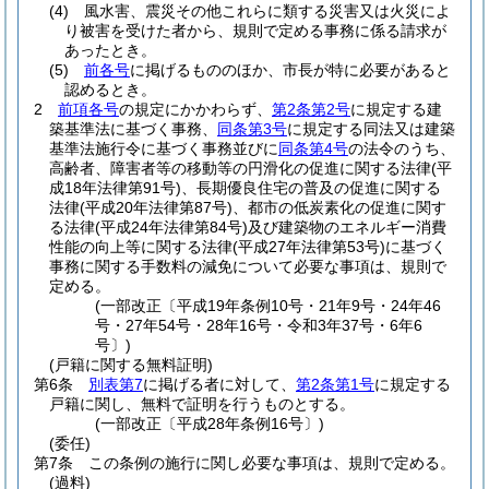
(4)
風水害、震災その他これらに類する災害又は火災によ
り被害を受けた者から、規則で定める事務に係る請求が
あったとき。
(5)
前各号
に掲げるもののほか、市長が特に必要があると
認めるとき。
2
前項各号
の規定にかかわらず、
第2条第2号
に規定する建
築基準法に基づく事務、
同条第3号
に規定する同法又は建築
基準法施行令に基づく事務並びに
同条第4号
の法令のうち、
高齢者、障害者等の移動等の円滑化の促進に関する法律
(平
成18年法律第91号)
、長期優良住宅の普及の促進に関する
法律
(平成20年法律第87号)
、都市の低炭素化の促進に関す
る法律
(平成24年法律第84号)
及び建築物のエネルギー消費
性能の向上等に関する法律
(平成27年法律第53号)
に基づく
事務に関する手数料の減免について必要な事項は、規則で
定める。
(一部改正〔平成19年条例10号・21年9号・24年46
号・27年54号・28年16号・令和3年37号・6年6
号〕)
(戸籍に関する無料証明)
第6条
別表第7
に掲げる者に対して、
第2条第1号
に規定する
戸籍に関し、無料で証明を行うものとする。
(一部改正〔平成28年条例16号〕)
(委任)
第7条
この条例の施行に関し必要な事項は、規則で定める。
(過料)