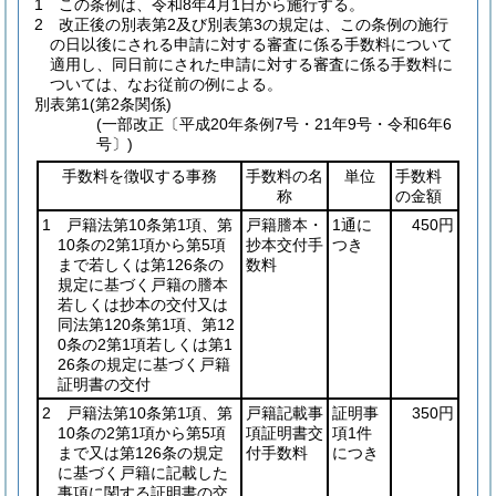
1
この条例は、令和8年4月1日から施行する。
2
改正後の別表第2及び別表第3の規定は、この条例の施行
の日以後にされる申請に対する審査に係る手数料について
適用し、同日前にされた申請に対する審査に係る手数料に
ついては、なお従前の例による。
別表第1
(第2条関係)
(一部改正〔平成20年条例7号・21年9号・令和6年6
号〕)
手数料を徴収する事務
手数料の名
単位
手数料
称
の金額
1 戸籍法第10条第1項、第
戸籍謄本・
1通に
450円
10条の2第1項から第5項
抄本交付手
つき
まで若しくは第126条の
数料
規定に基づく戸籍の謄本
若しくは抄本の交付又は
同法第120条第1項、第12
0条の2第1項若しくは第1
26条の規定に基づく戸籍
証明書の交付
2 戸籍法第10条第1項、第
戸籍記載事
証明事
350円
10条の2第1項から第5項
項証明書交
項1件
まで又は第126条の規定
付手数料
につき
に基づく戸籍に記載した
事項に関する証明書の交