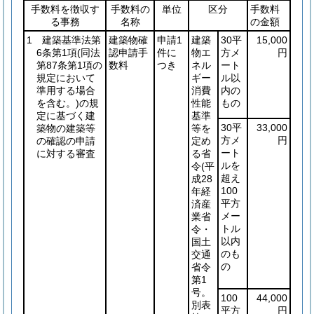
手数料を徴収す
手数料の
単位
区分
手数料
る事務
名称
の金額
1 建築基準法第
建築物確
申請1
建築
30平
15,000
6条第1項
(同法
認申請手
件に
物エ
方メ
円
第87条第1項の
数料
つき
ネル
ート
規定において
ギー
ル以
準用する場合
消費
内の
を含む。)
の規
性能
もの
定に基づく建
基準
30平
33,000
築物の建築等
等を
方メ
円
の確認の申請
定め
ート
に対する審査
る省
ルを
令
(平
超え
成28
100
年経
平方
済産
メー
業省
トル
令・
以内
国土
のも
交通
の
省令
第1
号。
100
44,000
別表
平方
円