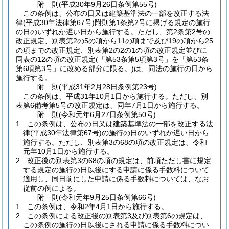
附
則
(平成30年9月26日
条例第55号)
この条例は、公布の日又は建築基準法の一部を改正する法
律
(平成30年法律第67号)
附則第1条第2号に掲げる規定の施行
の日のいずれか遅い日から施行する。
ただし、第2条第2号の
改正規定、別表第2の5の項から11の項まで及び19の項から25
の項までの改正規定、別表第2の2の1の項の改正規定並びに
同表の12の項の改正規定
(「第53条第5項第3号」を「第53条
第6項第3号」に改める部分に限る。)
は、同法の施行の日から
施行する。
附
則
(平成31年2月28日
条例第23号)
この条例は、平成31年10月1日から施行する。
ただし、別
表第6備考第5号の改正規定は、同年7月1日から施行する。
附
則
(令和元年6月27日
条例第50号)
1
この条例は、公布の日又は建築基準法の一部を改正する法
律
(平成30年法律第67号)
の施行の日のいずれか遅い日から
施行する。
ただし、別表第3の68の項の改正規定は、令和
元年10月1日から施行する。
2
改正後の別表第3の68の項の規定は、前項ただし書に規定
する規定の施行の日以後にする申請に係る手数料について
適用し、同日前にした申請に係る手数料については、なお
従前の例による。
附
則
(令和元年9月25日
条例第66号)
1
この条例は、令和2年4月1日から施行する。
2
この条例による改正後の別表第3及び別表第6の規定は、
この条例の施行の日以後にされる申請に係る手数料につい