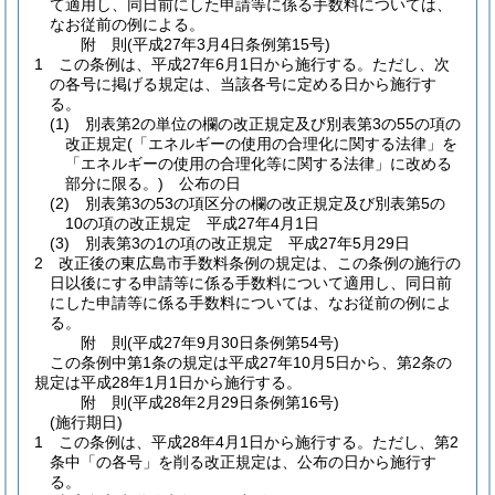
て適用し、同日前にした申請等に係る手数料については、
なお従前の例による。
附
則
(平成27年3月4日
条例第15号)
1
この条例は、平成27年6月1日から施行する。
ただし、次
の各号に掲げる規定は、当該各号に定める日から施行す
る。
(1)
別表第2の単位の欄の改正規定及び別表第3の55の項の
改正規定
(「エネルギーの使用の合理化に関する法律」を
「エネルギーの使用の合理化等に関する法律」に改める
部分に限る。)
公布の日
(2)
別表第3の53の項区分の欄の改正規定及び別表第5の
10の項の改正規定 平成27年4月1日
(3)
別表第3の1の項の改正規定 平成27年5月29日
2
改正後の東広島市手数料条例の規定は、この条例の施行の
日以後にする申請等に係る手数料について適用し、同日前
にした申請等に係る手数料については、なお従前の例によ
る。
附
則
(平成27年9月30日
条例第54号)
この条例中第1条の規定は平成27年10月5日から、第2条の
規定は平成28年1月1日から施行する。
附
則
(平成28年2月29日
条例第16号)
(施行期日)
1
この条例は、平成28年4月1日から施行する。
ただし、第2
条中「の各号」を削る改正規定は、公布の日から施行す
る。