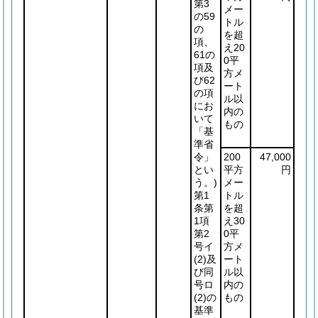
第3
メー
の59
トル
の
を超
項、
え20
61の
0平
項及
方メ
び62
ート
の項
ル以
にお
内の
いて
もの
「基
準省
令」
200
47,000
とい
平方
円
う。)
メー
第1
トル
条第
を超
1項
え30
第2
0平
号イ
方メ
(2)
及
ート
び同
ル以
号ロ
内の
(2)
の
もの
基準