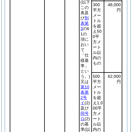
(以下
300
48,000
この
平方
円
表及
メー
び
別
トル
表第
を超
3
の6
え50
1の
0平
項に
方メ
おい
ート
て
ル以
「仕
内の
様基
もの
準」
とい
う。)
500
62,000
又は
平方
円
第10
メー
条第
トル
2号
を超
イ
(2)
え1,0
及び
00平
同号
方メ
ロ
(2)
ート
の基
ル以
準
(以
内の