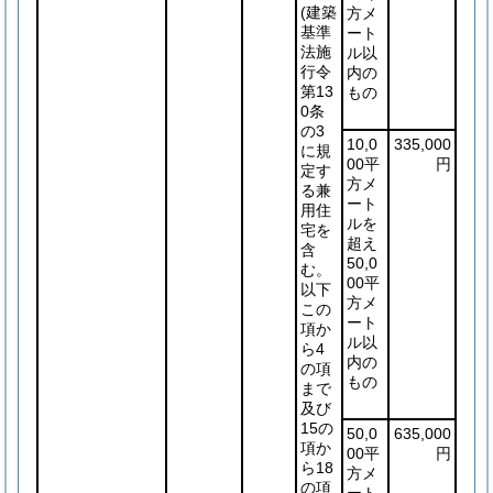
(建築
方メ
基準
ート
法施
ル以
行令
内の
第13
もの
0条
の3
10,0
335,000
に規
00平
円
定す
方メ
る兼
ート
用住
ルを
宅を
超え
含
50,0
む。
00平
以下
方メ
この
ート
項か
ル以
ら4
内の
の項
もの
まで
及び
15の
50,0
635,000
項か
00平
円
ら18
方メ
の項