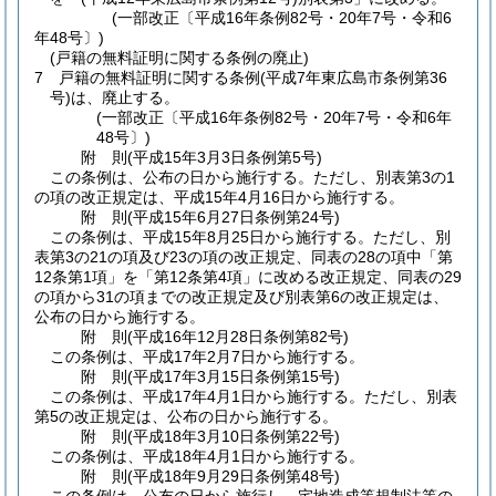
(一部改正〔平成16年条例82号・20年7号・令和6
年48号〕)
(戸籍の無料証明に関する条例の廃止)
7
戸籍の無料証明に関する条例
(平成7年東広島市条例第36
号)
は、廃止する。
(一部改正〔平成16年条例82号・20年7号・令和6年
48号〕)
附
則
(平成15年3月3日
条例第5号)
この条例は、公布の日から施行する。
ただし、別表第3の1
の項の改正規定は、平成15年4月16日から施行する。
附
則
(平成15年6月27日
条例第24号)
この条例は、平成15年8月25日から施行する。
ただし、別
表第3の21の項及び23の項の改正規定、同表の28の項中「第
12条第1項」を「第12条第4項」に改める改正規定、同表の29
の項から31の項までの改正規定及び別表第6の改正規定は、
公布の日から施行する。
附
則
(平成16年12月28日
条例第82号)
この条例は、平成17年2月7日から施行する。
附
則
(平成17年3月15日
条例第15号)
この条例は、平成17年4月1日から施行する。
ただし、別表
第5の改正規定は、公布の日から施行する。
附
則
(平成18年3月10日
条例第22号)
この条例は、平成18年4月1日から施行する。
附
則
(平成18年9月29日
条例第48号)