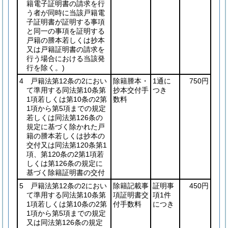
籍電子証明書の請求を行
う者が同時に当該戸籍電
子証明書が証明する事項
と同一の事項を証明する
戸籍の謄本若しくは抄本
又は戸籍証明書の請求を
行う場合における当該発
行を除く。)
4 戸籍法第12条の2におい
除籍謄本・
1通に
750円
て準用する同法第10条第
抄本交付手
つき
1項若しくは第10条の2第
数料
1項から第5項までの規定
若しくは同法第126条の
規定に基づく除かれた戸
籍の謄本若しくは抄本の
交付又は同法第120条第1
項、第120条の2第1項若
しくは第126条の規定に
基づく除籍証明書の交付
5 戸籍法第12条の2におい
除籍記載事
証明事
450円
て準用する同法第10条第
項証明書交
項1件
1項若しくは第10条の2第
付手数料
につき
1項から第5項までの規定
又は同法第126条の規定