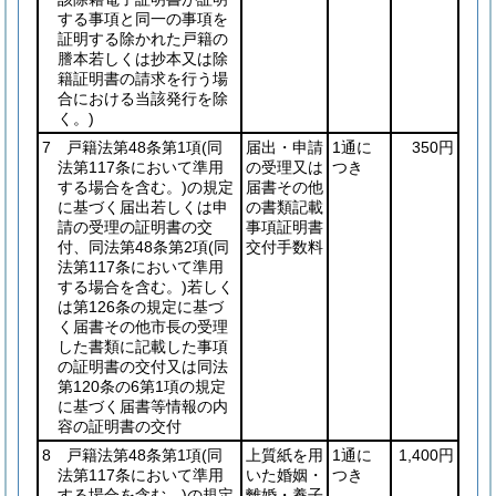
する事項と同一の事項を
証明する除かれた戸籍の
謄本若しくは抄本又は除
籍証明書の請求を行う場
合における当該発行を除
く。)
7 戸籍法第48条第1項
(同
届出・申請
1通に
350円
法第117条において準用
の受理又は
つき
する場合を含む。)
の規定
届書その他
に基づく届出若しくは申
の書類記載
請の受理の証明書の交
事項証明書
付、同法第48条第2項
(同
交付手数料
法第117条において準用
する場合を含む。)
若しく
は第126条の規定に基づ
く届書その他市長の受理
した書類に記載した事項
の証明書の交付又は同法
第120条の6第1項の規定
に基づく届書等情報の内
容の証明書の交付
8 戸籍法第48条第1項
(同
上質紙を用
1通に
1,400円
法第117条において準用
いた婚姻・
つき
する場合を含む。)
の規定
離婚・養子