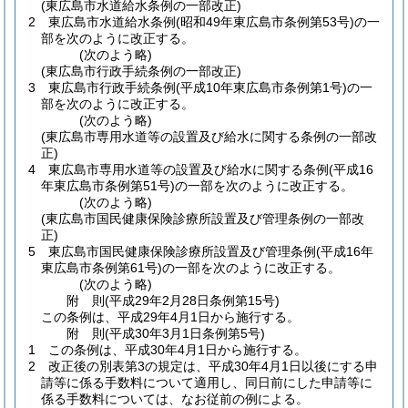
(東広島市水道給水条例の一部改正)
2
東広島市水道給水条例
(昭和49年東広島市条例第53号)
の一
部を次のように改正する。
(次のよう略)
(東広島市行政手続条例の一部改正)
3
東広島市行政手続条例
(平成10年東広島市条例第1号)
の一
部を次のように改正する。
(次のよう略)
(東広島市専用水道等の設置及び給水に関する条例の一部改
正)
4
東広島市専用水道等の設置及び給水に関する条例
(平成16
年東広島市条例第51号)
の一部を次のように改正する。
(次のよう略)
(東広島市国民健康保険診療所設置及び管理条例の一部改
正)
5
東広島市国民健康保険診療所設置及び管理条例
(平成16年
東広島市条例第61号)
の一部を次のように改正する。
(次のよう略)
附
則
(平成29年2月28日
条例第15号)
この条例は、平成29年4月1日から施行する。
附
則
(平成30年3月1日
条例第5号)
1
この条例は、平成30年4月1日から施行する。
2
改正後の別表第3の規定は、平成30年4月1日以後にする申
請等に係る手数料について適用し、同日前にした申請等に
係る手数料については、なお従前の例による。