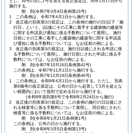
とし、同号の次に1号を加える改正規定は、同年1月17日から
施行する。
附
則
(令和7年3月4日
条例第15号)
1
この条例は、令和7年4月1日から施行する。
2
改正後の別表第2の規定は、この条例の施行の日
(以下「施
行日」という。)
以後にその工事に着手する建築物の建築等
に関する申請及び通知に係る手数料について適用し、施行
日前にその工事に着手した建築物の建築等に関する申請及
び通知に係る手数料については、なお従前の例による。
3
改正後の別表第3の規定は、施行日以後にされる申請に係
る手数料について適用し、施行日前にされた申請に係る手
数料については、なお従前の例による。
附
則
(令和7年10月16日
条例第42号)
この条例は、令和7年11月1日から施行する。
附
則
(令和7年12月24日
条例第46号)
1
この条例は、令和8年4月1日から施行する。
ただし、別表
第6備考の改正規定は、公布の日から起算して3月を超えな
い範囲内において規則で定める日から施行する。
(令和8年規則第6号で令和8年2月24日から施行)
2
改正後の別表第3の規定は、この条例の施行の日以後にさ
れる検査等に係る手数料について適用し、同日前にされた
検査等に係る手数料については、なお従前の例による。
附
則
(令和8年1月21日
条例第1号)
この条例は、公布の日から施行する。
附
則
(令和8年3月5日
条例第13号)