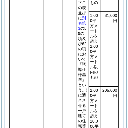
下こ
もの
の表
並び
1,00
81,000
に
別
0平
円
表第
方メ
3
の5
ート
9の
ルを
項及
超え
び62
2,00
の項
0平
にお
方メ
いて
ート
「誘
ル以
導仕
内の
様基
もの
準」
とい
う。)
2,00
205,000
に適
0平
円
合さ
方メ
せる
ート
一戸
ルを
建て
超え
の住
10,0
宅等
00平