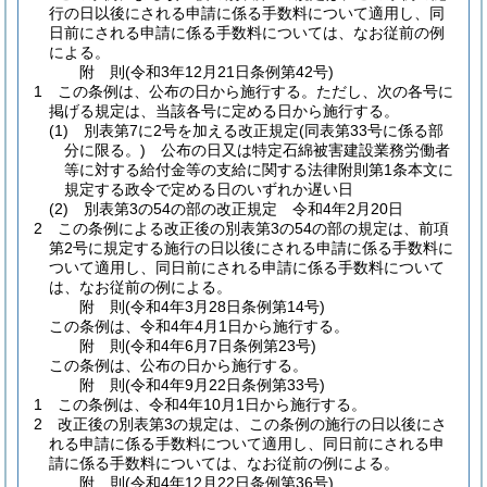
行の日以後にされる申請に係る手数料について適用し、同
日前にされる申請に係る手数料については、なお従前の例
による。
附
則
(令和3年12月21日
条例第42号)
1
この条例は、公布の日から施行する。
ただし、次の各号に
掲げる規定は、当該各号に定める日から施行する。
(1)
別表第7に2号を加える改正規定
(同表第33号に係る部
分に限る。)
公布の日又は特定石綿被害建設業務労働者
等に対する給付金等の支給に関する法律附則第1条本文に
規定する政令で定める日のいずれか遅い日
(2)
別表第3の54の部の改正規定 令和4年2月20日
2
この条例による改正後の別表第3の54の部の規定は、前項
第2号に規定する施行の日以後にされる申請に係る手数料に
ついて適用し、同日前にされる申請に係る手数料について
は、なお従前の例による。
附
則
(令和4年3月28日
条例第14号)
この条例は、令和4年4月1日から施行する。
附
則
(令和4年6月7日
条例第23号)
この条例は、公布の日から施行する。
附
則
(令和4年9月22日
条例第33号)
1
この条例は、令和4年10月1日から施行する。
2
改正後の別表第3の規定は、この条例の施行の日以後にさ
れる申請に係る手数料について適用し、同日前にされる申
請に係る手数料については、なお従前の例による。
附
則
(令和4年12月22日
条例第36号)