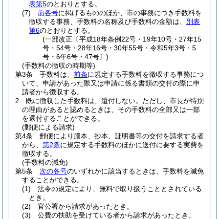
表第5
のとおりとする。
(7)
前各号
に掲げるもののほか、市の事務につき手数料を
徴収する事務、手数料の名称及び手数料の金額は、
別表
第6
のとおりとする。
(一部改正〔平成18年条例22号・19年10号・27年15
号・54号・28年16号・30年55号・令和5年3号・5
号・6年6号・47号〕)
(手数料の徴収の時期等)
第3条
手数料は、
前条
に規定する手数料を徴収する事務につ
いて、申請があった際又は申請に係る書類の交付の際に申
請者から徴収する。
2
既に徴収した手数料は、還付しない。
ただし、市長が特別
の理由があると認めるときは、その手数料の全部又は一部
を還付することができる。
(郵便による請求)
第4条
郵便により謄本、抄本、証明書等の交付を請求する者
から、
第2条
に規定する手数料のほかに送付に要する実費を
徴収する。
(手数料の減免)
第5条
次の各号
のいずれかに該当するときは、手数料を減免
することができる。
(1)
法令の規定により、無料で取り扱うこととされている
とき。
(2)
官公署から請求があったとき。
(3)
公費の扶助を受けている者から請求があったとき。