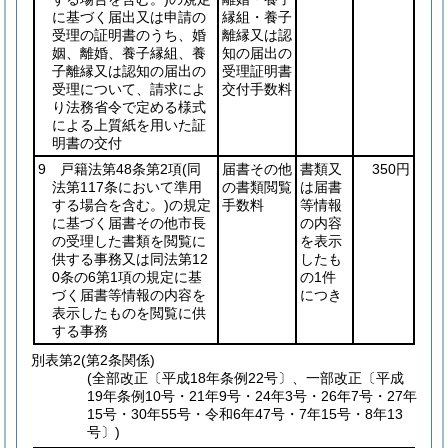
に基づく届出又は申請の
縁組・養子
受理の証明書のうち、婚
離縁又は認
姻、離婚、養子縁組、養
知の届出の
子離縁又は認知の届出の
受理証明書
受理について、請求によ
交付手数料
り法務省令で定める様式
による上質紙を用いた証
明書の交付
9 戸籍法第48条第2項
(同
届書その他
書類又
350円
法第117条において準用
の書類閲覧
は届書
する場合を含む。)
の規定
手数料
等情報
に基づく届書その他市長
の内容
の受理した書類を閲覧に
を表示
供する事務又は同法第12
したも
0条の6第1項の規定に基
の1件
づく届書等情報の内容を
につき
表示したものを閲覧に供
する事務
別表第2
(第2条関係)
(全部改正〔平成18年条例22号〕、一部改正〔平成
19年条例10号・21年9号・24年3号・26年7号・27年
15号・30年55号・令和6年47号・7年15号・8年13
号〕)