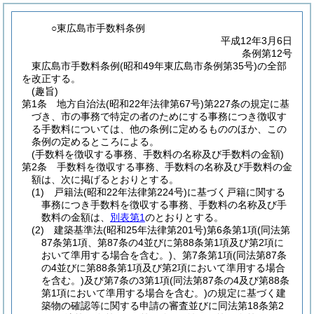
○東広島市手数料条例
平成12年3月6日
条例第12号
東広島市手数料条例(昭和49年東広島市条例第35号)の全部
を改正する。
(趣旨)
第1条
地方自治法
(昭和22年法律第67号)
第227条の規定に基
づき、市の事務で特定の者のためにする事務につき徴収す
る手数料については、他の条例に定めるもののほか、この
条例の定めるところによる。
(手数料を徴収する事務、手数料の名称及び手数料の金額)
第2条
手数料を徴収する事務、手数料の名称及び手数料の金
額は、次に掲げるとおりとする。
(1)
戸籍法
(昭和22年法律第224号)
に基づく戸籍に関する
事務につき手数料を徴収する事務、手数料の名称及び手
数料の金額は、
別表第1
のとおりとする。
(2)
建築基準法
(昭和25年法律第201号)
第6条第1項
(同法第
87条第1項、第87条の4並びに第88条第1項及び第2項に
おいて準用する場合を含む。)
、第7条第1項
(同法第87条
の4並びに第88条第1項及び第2項において準用する場合
を含む。)
及び第7条の3第1項
(同法第87条の4及び第88条
第1項において準用する場合を含む。)
の規定に基づく建
築物の確認等に関する申請の審査並びに同法第18条第2