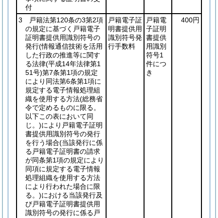
付
3 戸籍法第120条の3第2項
戸籍電子証
戸籍電
400円
の規定に基づく戸籍電子
明書提供用
子証明
証明書提供用識別符号の
識別符号発
書提供
発行
(情報通信技術を活用
行手数料
用識別
した行政の推進等に関す
符号1
る法律
(平成14年法律第1
件につ
51号)
第7条第1項の規定
き
により同法第6条第1項に
規定する電子情報処理組
織を使用する方法
(総務省
令で定めるものに限る。
以下この表において同
じ。)
により戸籍電子証明
書提供用識別符号の発行
を行う場合
(当該発行に係
る戸籍電子証明書の請求
が同条第1項の規定により
同項に規定する電子情報
処理組織を使用する方法
により行われた場合に限
る。)
における当該発行及
び戸籍電子証明書提供用
識別符号の発行に係る戸