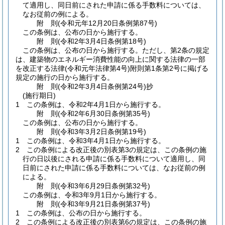
て適用し、同日前にされた申請に係る手数料については、
なお従前の例による。
附
則
(令和元年12月20日
条例第87号)
この条例は、公布の日から施行する。
附
則
(令和2年3月4日
条例第18号)
この条例は、公布の日から施行する。
ただし、第2条の規定
は、建築物のエネルギー消費性能の向上に関する法律の一部
を改正する法律
(令和元年法律第4号)
附則第1条第2号に掲げる
規定の施行の日から施行する。
附
則
(令和2年3月4日
条例第24号)
抄
(施行期日)
1
この条例は、令和2年4月1日から施行する。
附
則
(令和2年6月30日
条例第35号)
この条例は、公布の日から施行する。
附
則
(令和3年3月2日
条例第19号)
1
この条例は、令和3年4月1日から施行する。
2
この条例による改正後の別表第3の規定は、この条例の施
行の日以後にされる申請に係る手数料について適用し、同
日前にされた申請に係る手数料については、なお従前の例
による。
附
則
(令和3年6月29日
条例第32号)
この条例は、令和3年9月1日から施行する。
附
則
(令和3年9月21日
条例第37号)
1
この条例は、公布の日から施行する。
2
この条例による改正後の別表第6の規定は、この条例の施