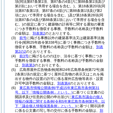
項
(同法第87条第1項、第87条の4並びに第88条第1項及び
第2項において準用する場合を含む。)
、第18条第20項
(同
法第87条第1項、第87条の4並びに第88条第1項及び第2
項において準用する場合を含む。)
及び第18条第28項
(同
法第87条の4及び第88条第1項において準用する場合を含
む。)
の規定に基づく建築物の計画等に関する通知の審査
につき手数料を徴収する事務、手数料の名称及び手数料
の金額は、
別表第2
のとおりとする。
(3)
前号
に掲げる事務以外の建築基準法又は建築基準法施
行令
(昭和25年政令第338号)
に基づく事務につき手数料を
徴収する事務、手数料の名称及び手数料の金額は、
別表
第2の2
のとおりとする。
(4)
前3号
に掲げるもののほか、法令に基づく事務につき
手数料を徴収する事務、手数料の名称及び手数料の金額
は、
別表第3
のとおりとする。
(5)
広島県屋外広告物条例
(昭和24年広島県条例第72号)
第
2条第1項の規定に基づく屋外広告物の表示又はこれを掲
出する物件の設置の許可に係る屋外広告物等表示・設置
許可申請手数料の金額は、
別表第4
のとおりとする。
(6)
東広島市情報公開条例
(平成15年東広島市条例第31
号。以下「情報公開条例」という。)
に基づく公文書の公
開請求及び任意的公開の申出並びに
東広島市議会の個人
情報の保護に関する条例
(令和5年東広島市条例第3号。以
下「議会個人情報保護条例」という。)
に基づく開示請求
に係る公文書の写し等の交付に係る手数料の金額は、
別