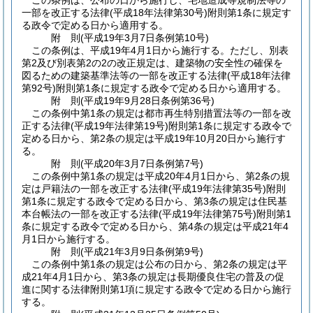
この条例は、公布の日から施行し、宅地造成等規制法等の
一部を改正する法律
(平成18年法律第30号)
附則第1条に規定す
る政令で定める日から適用する。
附
則
(平成19年3月7日
条例第10号)
この条例は、平成19年4月1日から施行する。
ただし、別表
第2及び別表第2の2の改正規定は、建築物の安全性の確保を
図るための建築基準法等の一部を改正する法律
(平成18年法律
第92号)
附則第1条に規定する政令で定める日から適用する。
附
則
(平成19年9月28日
条例第36号)
この条例中第1条の規定は都市再生特別措置法等の一部を改
正する法律
(平成19年法律第19号)
附則第1条に規定する政令で
定める日から、第2条の規定は平成19年10月20日から施行す
る。
附
則
(平成20年3月7日
条例第7号)
この条例中第1条の規定は平成20年4月1日から、第2条の規
定は戸籍法の一部を改正する法律
(平成19年法律第35号)
附則
第1条に規定する政令で定める日から、第3条の規定は住民基
本台帳法の一部を改正する法律
(平成19年法律第75号)
附則第1
条に規定する政令で定める日から、第4条の規定は平成21年4
月1日から施行する。
附
則
(平成21年3月9日
条例第9号)
この条例中第1条の規定は公布の日から、第2条の規定は平
成21年4月1日から、第3条の規定は長期優良住宅の普及の促
進に関する法律附則第1項に規定する政令で定める日から施行
する。