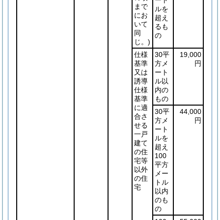
ート
まで
ルを
にお
超え
いて
るも
同
の
じ。)
仕様
30平
19,000
基準
方メ
円
又は
ート
誘導
ル以
仕様
内の
基準
もの
に適
30平
44,000
合さ
方メ
円
せる
ート
一戸
ルを
建て
超え
の住
100
宅等
平方
以外
メー
の住
トル
宅
以内
のも
の