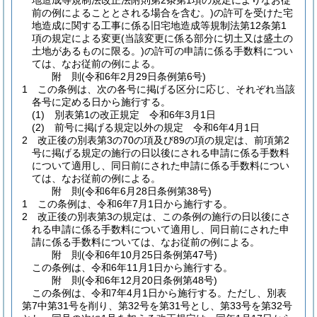
地造成等規制法改正法附則第2条第1項の規定によりなお従
前の例によることとされる場合を含む。)
の許可を受けた宅
地造成に関する工事に係る旧宅地造成等規制法第12条第1
項の規定による変更
(当該変更に係る部分に切土又は盛土の
土地があるものに限る。)
の許可の申請に係る手数料につい
ては、なお従前の例による。
附
則
(令和6年2月29日
条例第6号)
1
この条例は、次の各号に掲げる区分に応じ、それぞれ当該
各号に定める日から施行する。
(1)
別表第1の改正規定 令和6年3月1日
(2)
前号に掲げる規定以外の規定 令和6年4月1日
2
改正後の別表第3の70の項及び89の項の規定は、前項第2
号に掲げる規定の施行の日以後にされる申請に係る手数料
について適用し、同日前にされた申請に係る手数料につい
ては、なお従前の例による。
附
則
(令和6年6月28日
条例第38号)
1
この条例は、令和6年7月1日から施行する。
2
改正後の別表第3の規定は、この条例の施行の日以後にさ
れる申請に係る手数料について適用し、同日前にされた申
請に係る手数料については、なお従前の例による。
附
則
(令和6年10月25日
条例第47号)
この条例は、令和6年11月1日から施行する。
附
則
(令和6年12月20日
条例第48号)
この条例は、令和7年4月1日から施行する。
ただし、別表
第7中第31号を削り、第32号を第31号とし、第33号を第32号