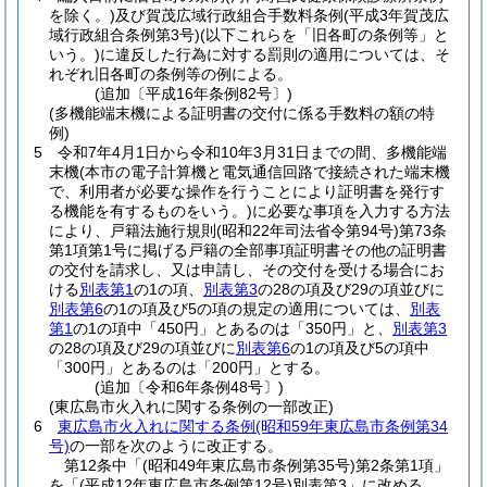
を除く。)
及び賀茂広域行政組合手数料条例
(平成3年賀茂広
域行政組合条例第3号)
(以下これらを「旧各町の条例等」と
いう。)
に違反した行為に対する罰則の適用については、そ
れぞれ旧各町の条例等の例による。
(追加〔平成16年条例82号〕)
(多機能端末機による証明書の交付に係る手数料の額の特
例)
5
令和7年4月1日から令和10年3月31日までの間、多機能端
末機
(本市の電子計算機と電気通信回路で接続された端末機
で、利用者が必要な操作を行うことにより証明書を発行す
る機能を有するものをいう。)
に必要な事項を入力する方法
により、戸籍法施行規則
(昭和22年司法省令第94号)
第73条
第1項第1号に掲げる戸籍の全部事項証明書その他の証明書
の交付を請求し、又は申請し、その交付を受ける場合にお
ける
別表第1
の1の項、
別表第3
の28の項及び29の項並びに
別表第6
の1の項及び5の項の規定の適用については、
別表
第1
の1の項中「450円」とあるのは「350円」と、
別表第3
の28の項及び29の項並びに
別表第6
の1の項及び5の項中
「300円」とあるのは「200円」とする。
(追加〔令和6年条例48号〕)
(東広島市火入れに関する条例の一部改正)
6
東広島市火入れに関する条例
(昭和59年東広島市条例第34
号)
の一部を次のように改正する。
第12条中「
(昭和49年東広島市条例第35号)
第2条第1項」
を「
(平成12年東広島市条例第12号)
別表第3」に改める。