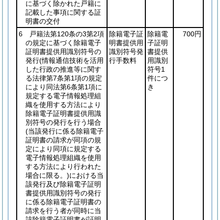
に基づく除かれた戸籍に
記載した事項に関する証
明書の交付
6 戸籍法第120条の3第2項
除籍電子証
除籍電
700円
の規定に基づく除籍電子
明書提供用
子証明
証明書提供用識別符号の
識別符号発
書提供
発行
(情報通信技術を活用
行手数料
用識別
した行政の推進等に関す
符号1
る法律第7条第1項の規定
件につ
により同法第6条第1項に
き
規定する電子情報処理組
織を使用する方法により
除籍電子証明書提供用識
別符号の発行を行う場合
(当該発行に係る除籍電子
証明書の請求が同項の規
定により同項に規定する
電子情報処理組織を使用
する方法により行われた
場合に限る。)
における当
該発行及び除籍電子証明
書提供用識別符号の発行
に係る除籍電子証明書の
請求を行う者が同時に当
該除籍電子証明書が証明