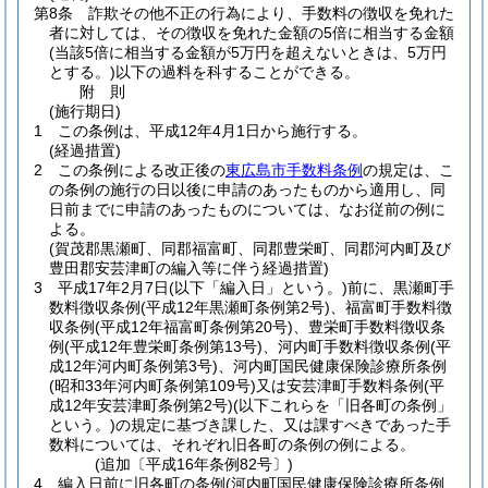
第8条
詐欺その他不正の行為により、手数料の徴収を免れた
者に対しては、その徴収を免れた金額の5倍に相当する金額
(当該5倍に相当する金額が5万円を超えないときは、5万円
とする。)
以下の過料を科することができる。
附
則
(施行期日)
1
この条例は、平成12年4月1日から施行する。
(経過措置)
2
この条例による改正後の
東広島市手数料条例
の規定は、こ
の条例の施行の日以後に申請のあったものから適用し、同
日前までに申請のあったものについては、なお従前の例に
よる。
(賀茂郡黒瀬町、同郡福富町、同郡豊栄町、同郡河内町及び
豊田郡安芸津町の編入等に伴う経過措置)
3
平成17年2月7日
(以下「編入日」という。)
前に、黒瀬町手
数料徴収条例
(平成12年黒瀬町条例第2号)
、福富町手数料徴
収条例
(平成12年福富町条例第20号)
、豊栄町手数料徴収条
例
(平成12年豊栄町条例第13号)
、河内町手数料徴収条例
(平
成12年河内町条例第3号)
、河内町国民健康保険診療所条例
(昭和33年河内町条例第109号)
又は安芸津町手数料条例
(平
成12年安芸津町条例第2号)
(以下これらを「旧各町の条例」
という。)
の規定に基づき課した、又は課すべきであった手
数料については、それぞれ旧各町の条例の例による。
(追加〔平成16年条例82号〕)
4
編入日前に旧各町の条例
(河内町国民健康保険診療所条例