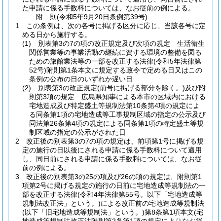
た申請に係る手数料については、なお従前の例による。
附
則
(令和5年9月20日
条例第39号)
1
この条例は、次の各号に掲げる区分に応じ、当該各号に定
める日から施行する。
(1)
別表第3の7の項の改正規定及び次項の規定 生活衛生
関係営業等の事業活動の継続に資する環境の整備を図る
ための旅館業法等の一部を改正する法律
(令和5年法律第
52号)
附則第1条本文に規定する政令で定める日又はこの
条例の公布の日のいずれか遅い日
(2)
別表第3の改正規定
(前号に掲げる部分を除く。)
及び附
則第3項の規定 広島県知事による本市の区域内における
宅地造成及び特定盛土等規制法第10条第4項の規定によ
る同条第1項の宅地造成等工事規制区域の指定の公示及び
同法第26条第4項の規定による同条第1項の特定盛土等規
制区域の指定の公示がされた日
2
改正後の別表第3の7の項の規定は、前項第1号に掲げる規
定の施行の日以後にされる申請に係る手数料について適用
し、同日前にされる申請に係る手数料については、なお従
前の例による。
3
改正後の別表第3の25の項及び26の項の規定は、附則第1
項第2号に掲げる規定の施行の日前に宅地造成等規制法の一
部を改正する法律
(令和4年法律第55号。以下「宅地造成等
規制法改正法」という。)
による改正前の宅地造成等規制法
(以下「旧宅地造成等規制法」という。)
第8条第1項本文
(宅