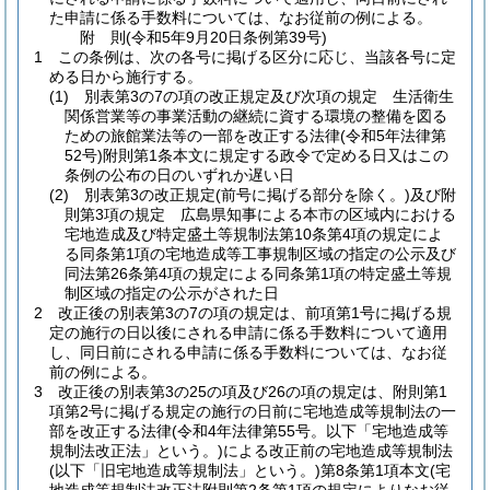
た申請に係る手数料については、なお従前の例による。
附
則
(令和5年9月20日
条例第39号)
1
この条例は、次の各号に掲げる区分に応じ、当該各号に定
める日から施行する。
(1)
別表第3の7の項の改正規定及び次項の規定 生活衛生
関係営業等の事業活動の継続に資する環境の整備を図る
ための旅館業法等の一部を改正する法律
(令和5年法律第
52号)
附則第1条本文に規定する政令で定める日又はこの
条例の公布の日のいずれか遅い日
(2)
別表第3の改正規定
(前号に掲げる部分を除く。)
及び附
則第3項の規定 広島県知事による本市の区域内における
宅地造成及び特定盛土等規制法第10条第4項の規定によ
る同条第1項の宅地造成等工事規制区域の指定の公示及び
同法第26条第4項の規定による同条第1項の特定盛土等規
制区域の指定の公示がされた日
2
改正後の別表第3の7の項の規定は、前項第1号に掲げる規
定の施行の日以後にされる申請に係る手数料について適用
し、同日前にされる申請に係る手数料については、なお従
前の例による。
3
改正後の別表第3の25の項及び26の項の規定は、附則第1
項第2号に掲げる規定の施行の日前に宅地造成等規制法の一
部を改正する法律
(令和4年法律第55号。以下「宅地造成等
規制法改正法」という。)
による改正前の宅地造成等規制法
(以下「旧宅地造成等規制法」という。)
第8条第1項本文
(宅