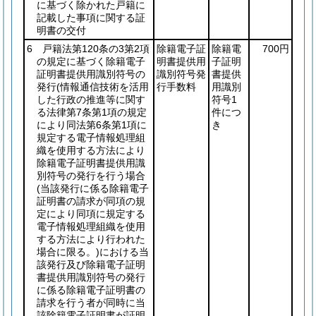
に基づく除かれた戸籍に
記載した事項に関する証
明書の交付
6 戸籍法第120条の3第2項
除籍電子証
除籍電
700円
の規定に基づく除籍電子
明書提供用
子証明
証明書提供用識別符号の
識別符号発
書提供
発行
(情報通信技術を活用
行手数料
用識別
した行政の推進等に関す
符号1
る法律第7条第1項の規定
件につ
により同法第6条第1項に
き
規定する電子情報処理組
織を使用する方法により
除籍電子証明書提供用識
別符号の発行を行う場合
(当該発行に係る除籍電子
証明書の請求が同項の規
定により同項に規定する
電子情報処理組織を使用
する方法により行われた
場合に限る。)
における当
該発行及び除籍電子証明
書提供用識別符号の発行
に係る除籍電子証明書の
請求を行う者が同時に当
該除籍電子証明書が証明