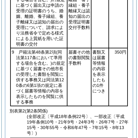
に基づく届出又は申請の
縁組・養子
受理の証明書のうち、婚
離縁又は認
姻、離婚、養子縁組、養
知の届出の
子離縁又は認知の届出の
受理証明書
受理について、請求によ
交付手数料
り法務省令で定める様式
による上質紙を用いた証
明書の交付
9 戸籍法第48条第2項
(同
届書その他
書類又
350円
法第117条において準用
の書類閲覧
は届書
する場合を含む。)
の規定
手数料
等情報
に基づく届書その他市長
の内容
の受理した書類を閲覧に
を表示
供する事務又は同法第12
したも
0条の6第1項の規定に基
の1件
づく届書等情報の内容を
につき
表示したものを閲覧に供
する事務
別表第2
(第2条関係)
(全部改正〔平成18年条例22号〕、一部改正〔平成
19年条例10号・21年9号・24年3号・26年7号・27年
15号・30年55号・令和6年47号・7年15号・8年13
号〕)