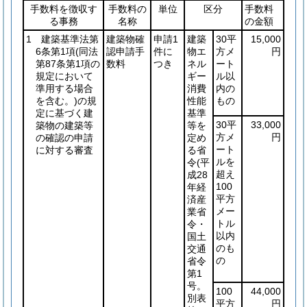
手数料を徴収す
手数料の
単位
区分
手数料
る事務
名称
の金額
1 建築基準法第
建築物確
申請1
建築
30平
15,000
6条第1項
(同法
認申請手
件に
物エ
方メ
円
第87条第1項の
数料
つき
ネル
ート
規定において
ギー
ル以
準用する場合
消費
内の
を含む。)
の規
性能
もの
定に基づく建
基準
30平
33,000
築物の建築等
等を
方メ
円
の確認の申請
定め
ート
に対する審査
る省
ルを
令
(平
超え
成28
100
年経
平方
済産
メー
業省
トル
令・
以内
国土
のも
交通
の
省令
第1
号。
100
44,000
別表
平方
円