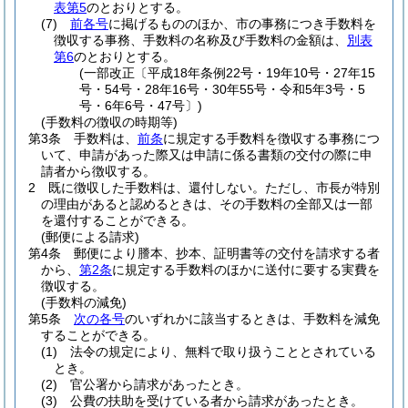
表第5
のとおりとする。
(7)
前各号
に掲げるもののほか、市の事務につき手数料を
徴収する事務、手数料の名称及び手数料の金額は、
別表
第6
のとおりとする。
(一部改正〔平成18年条例22号・19年10号・27年15
号・54号・28年16号・30年55号・令和5年3号・5
号・6年6号・47号〕)
(手数料の徴収の時期等)
第3条
手数料は、
前条
に規定する手数料を徴収する事務につ
いて、申請があった際又は申請に係る書類の交付の際に申
請者から徴収する。
2
既に徴収した手数料は、還付しない。
ただし、市長が特別
の理由があると認めるときは、その手数料の全部又は一部
を還付することができる。
(郵便による請求)
第4条
郵便により謄本、抄本、証明書等の交付を請求する者
から、
第2条
に規定する手数料のほかに送付に要する実費を
徴収する。
(手数料の減免)
第5条
次の各号
のいずれかに該当するときは、手数料を減免
することができる。
(1)
法令の規定により、無料で取り扱うこととされている
とき。
(2)
官公署から請求があったとき。
(3)
公費の扶助を受けている者から請求があったとき。