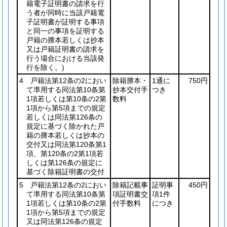
籍電子証明書の請求を行
う者が同時に当該戸籍電
子証明書が証明する事項
と同一の事項を証明する
戸籍の謄本若しくは抄本
又は戸籍証明書の請求を
行う場合における当該発
行を除く。)
4 戸籍法第12条の2におい
除籍謄本・
1通に
750円
て準用する同法第10条第
抄本交付手
つき
1項若しくは第10条の2第
数料
1項から第5項までの規定
若しくは同法第126条の
規定に基づく除かれた戸
籍の謄本若しくは抄本の
交付又は同法第120条第1
項、第120条の2第1項若
しくは第126条の規定に
基づく除籍証明書の交付
5 戸籍法第12条の2におい
除籍記載事
証明事
450円
て準用する同法第10条第
項証明書交
項1件
1項若しくは第10条の2第
付手数料
につき
1項から第5項までの規定
又は同法第126条の規定