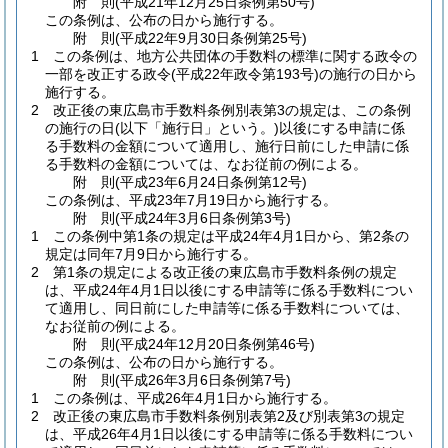
附
則
(平成21年12月25日
条例第50号)
この条例は、公布の日から施行する。
附
則
(平成22年9月30日
条例第25号)
1
この条例は、地方公共団体の手数料の標準に関する政令の
一部を改正する政令
(平成22年政令第193号)
の施行の日から
施行する。
2
改正後の東広島市手数料条例別表第3の規定は、この条例
の施行の日
(以下「施行日」という。)
以後にする申請に係
る手数料の金額について適用し、施行日前にした申請に係
る手数料の金額については、なお従前の例による。
附
則
(平成23年6月24日
条例第12号)
この条例は、平成23年7月19日から施行する。
附
則
(平成24年3月6日
条例第3号)
1
この条例中第1条の規定は平成24年4月1日から、第2条の
規定は同年7月9日から施行する。
2
第1条の規定による改正後の東広島市手数料条例の規定
は、平成24年4月1日以後にする申請等に係る手数料につい
て適用し、同日前にした申請等に係る手数料については、
なお従前の例による。
附
則
(平成24年12月20日
条例第46号)
この条例は、公布の日から施行する。
附
則
(平成26年3月6日
条例第7号)
1
この条例は、平成26年4月1日から施行する。
2
改正後の東広島市手数料条例別表第2及び別表第3の規定
は、平成26年4月1日以後にする申請等に係る手数料につい