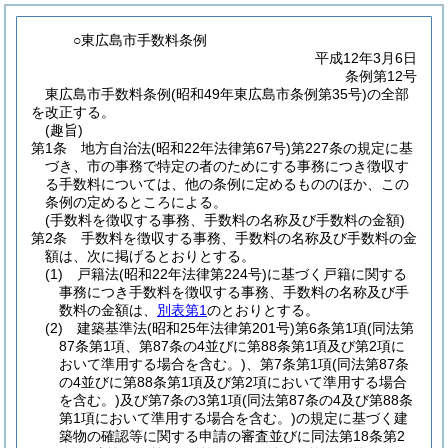
○東広島市手数料条例
平成12年3月6日
条例第12号
東広島市手数料条例(昭和49年東広島市条例第35号)の全部
を改正する。
(趣旨)
第1条
地方自治法
(昭和22年法律第67号)
第227条の規定に基
づき、市の事務で特定の者のためにする事務につき徴収す
る手数料については、他の条例に定めるもののほか、この
条例の定めるところによる。
(手数料を徴収する事務、手数料の名称及び手数料の金額)
第2条
手数料を徴収する事務、手数料の名称及び手数料の金
額は、次に掲げるとおりとする。
(1)
戸籍法
(昭和22年法律第224号)
に基づく戸籍に関する
事務につき手数料を徴収する事務、手数料の名称及び手
数料の金額は、
別表第1
のとおりとする。
(2)
建築基準法
(昭和25年法律第201号)
第6条第1項
(同法第
87条第1項、第87条の4並びに第88条第1項及び第2項に
おいて準用する場合を含む。)
、第7条第1項
(同法第87条
の4並びに第88条第1項及び第2項において準用する場合
を含む。)
及び第7条の3第1項
(同法第87条の4及び第88条
第1項において準用する場合を含む。)
の規定に基づく建
築物の確認等に関する申請の審査並びに同法第18条第2