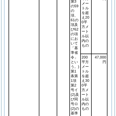
第3
メー
の59
トル
の
を超
項、
え20
61の
0平
項及
方メ
び62
ート
の項
ル以
にお
内の
いて
もの
「基
準省
令」
200
47,000
とい
平方
円
う。)
メー
第1
トル
条第
を超
1項
え30
第2
0平
号イ
方メ
(2)
及
ート
び同
ル以
号ロ
内の
(2)
の
もの
基準