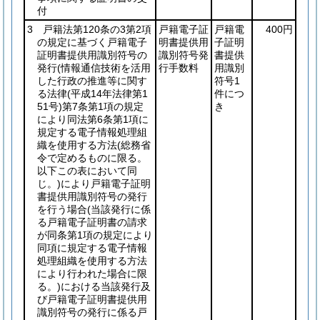
付
3 戸籍法第120条の3第2項
戸籍電子証
戸籍電
400円
の規定に基づく戸籍電子
明書提供用
子証明
証明書提供用識別符号の
識別符号発
書提供
発行
(情報通信技術を活用
行手数料
用識別
した行政の推進等に関す
符号1
る法律
(平成14年法律第1
件につ
51号)
第7条第1項の規定
き
により同法第6条第1項に
規定する電子情報処理組
織を使用する方法
(総務省
令で定めるものに限る。
以下この表において同
じ。)
により戸籍電子証明
書提供用識別符号の発行
を行う場合
(当該発行に係
る戸籍電子証明書の請求
が同条第1項の規定により
同項に規定する電子情報
処理組織を使用する方法
により行われた場合に限
る。)
における当該発行及
び戸籍電子証明書提供用
識別符号の発行に係る戸