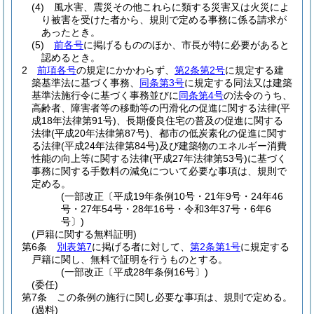
(4)
風水害、震災その他これらに類する災害又は火災によ
り被害を受けた者から、規則で定める事務に係る請求が
あったとき。
(5)
前各号
に掲げるもののほか、市長が特に必要があると
認めるとき。
2
前項各号
の規定にかかわらず、
第2条第2号
に規定する建
築基準法に基づく事務、
同条第3号
に規定する同法又は建築
基準法施行令に基づく事務並びに
同条第4号
の法令のうち、
高齢者、障害者等の移動等の円滑化の促進に関する法律
(平
成18年法律第91号)
、長期優良住宅の普及の促進に関する
法律
(平成20年法律第87号)
、都市の低炭素化の促進に関す
る法律
(平成24年法律第84号)
及び建築物のエネルギー消費
性能の向上等に関する法律
(平成27年法律第53号)
に基づく
事務に関する手数料の減免について必要な事項は、規則で
定める。
(一部改正〔平成19年条例10号・21年9号・24年46
号・27年54号・28年16号・令和3年37号・6年6
号〕)
(戸籍に関する無料証明)
第6条
別表第7
に掲げる者に対して、
第2条第1号
に規定する
戸籍に関し、無料で証明を行うものとする。
(一部改正〔平成28年条例16号〕)
(委任)
第7条
この条例の施行に関し必要な事項は、規則で定める。
(過料)