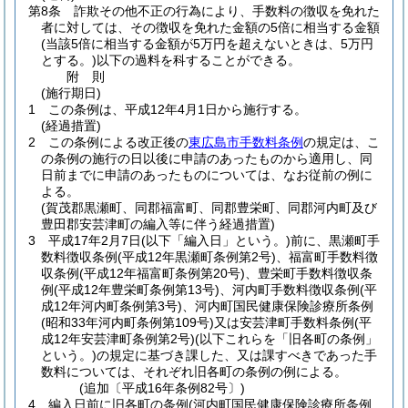
第8条
詐欺その他不正の行為により、手数料の徴収を免れた
者に対しては、その徴収を免れた金額の5倍に相当する金額
(当該5倍に相当する金額が5万円を超えないときは、5万円
とする。)
以下の過料を科することができる。
附
則
(施行期日)
1
この条例は、平成12年4月1日から施行する。
(経過措置)
2
この条例による改正後の
東広島市手数料条例
の規定は、こ
の条例の施行の日以後に申請のあったものから適用し、同
日前までに申請のあったものについては、なお従前の例に
よる。
(賀茂郡黒瀬町、同郡福富町、同郡豊栄町、同郡河内町及び
豊田郡安芸津町の編入等に伴う経過措置)
3
平成17年2月7日
(以下「編入日」という。)
前に、黒瀬町手
数料徴収条例
(平成12年黒瀬町条例第2号)
、福富町手数料徴
収条例
(平成12年福富町条例第20号)
、豊栄町手数料徴収条
例
(平成12年豊栄町条例第13号)
、河内町手数料徴収条例
(平
成12年河内町条例第3号)
、河内町国民健康保険診療所条例
(昭和33年河内町条例第109号)
又は安芸津町手数料条例
(平
成12年安芸津町条例第2号)
(以下これらを「旧各町の条例」
という。)
の規定に基づき課した、又は課すべきであった手
数料については、それぞれ旧各町の条例の例による。
(追加〔平成16年条例82号〕)
4
編入日前に旧各町の条例
(河内町国民健康保険診療所条例