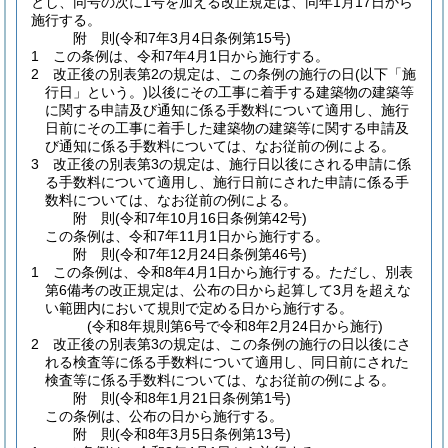
とし、同号の次に1号を加える改正規定は、同年1月17日から
施行する。
附
則
(令和7年3月4日
条例第15号)
1
この条例は、令和7年4月1日から施行する。
2
改正後の別表第2の規定は、この条例の施行の日
(以下「施
行日」という。)
以後にその工事に着手する建築物の建築等
に関する申請及び通知に係る手数料について適用し、施行
日前にその工事に着手した建築物の建築等に関する申請及
び通知に係る手数料については、なお従前の例による。
3
改正後の別表第3の規定は、施行日以後にされる申請に係
る手数料について適用し、施行日前にされた申請に係る手
数料については、なお従前の例による。
附
則
(令和7年10月16日
条例第42号)
この条例は、令和7年11月1日から施行する。
附
則
(令和7年12月24日
条例第46号)
1
この条例は、令和8年4月1日から施行する。
ただし、別表
第6備考の改正規定は、公布の日から起算して3月を超えな
い範囲内において規則で定める日から施行する。
(令和8年規則第6号で令和8年2月24日から施行)
2
改正後の別表第3の規定は、この条例の施行の日以後にさ
れる検査等に係る手数料について適用し、同日前にされた
検査等に係る手数料については、なお従前の例による。
附
則
(令和8年1月21日
条例第1号)
この条例は、公布の日から施行する。
附
則
(令和8年3月5日
条例第13号)