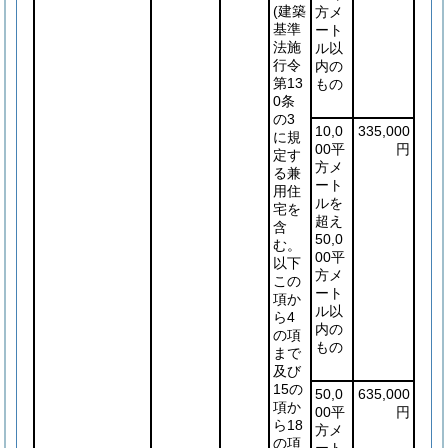
(建築
方メ
基準
ート
法施
ル以
行令
内の
第13
もの
0条
の3
10,0
335,000
に規
00平
円
定す
方メ
る兼
ート
用住
ルを
宅を
超え
含
50,0
む。
00平
以下
方メ
この
ート
項か
ル以
ら4
内の
の項
もの
まで
及び
15の
50,0
635,000
項か
00平
円
ら18
方メ
の項