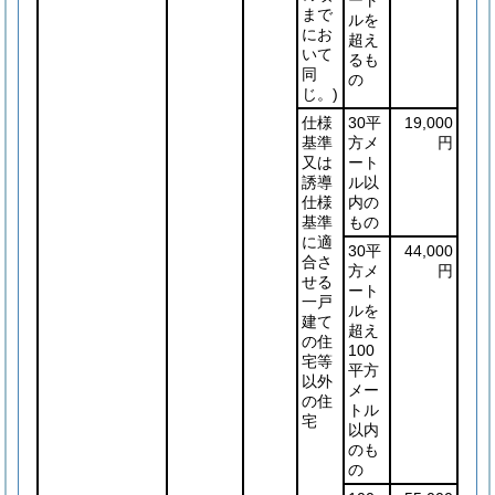
ート
まで
ルを
にお
超え
いて
るも
同
の
じ。)
仕様
30平
19,000
基準
方メ
円
又は
ート
誘導
ル以
仕様
内の
基準
もの
に適
30平
44,000
合さ
方メ
円
せる
ート
一戸
ルを
建て
超え
の住
100
宅等
平方
以外
メー
の住
トル
宅
以内
のも
の