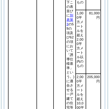
下こ
もの
の表
並び
1,00
81,000
に
別
0平
円
表第
方メ
3
の5
ート
9の
ルを
項及
超え
び62
2,00
の項
0平
にお
方メ
いて
ート
「誘
ル以
導仕
内の
様基
もの
準」
とい
う。)
2,00
205,000
に適
0平
円
合さ
方メ
せる
ート
一戸
ルを
建て
超え
の住
10,0
宅等
00平