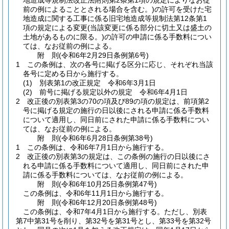
地造成等規制法改正法附則第2条第1項の規定によりなお従
前の例によることとされる場合を含む。)
の許可を受けた宅
地造成に関する工事に係る旧宅地造成等規制法第12条第1
項の規定による変更
(当該変更に係る部分に切土又は盛土の
土地があるものに限る。)
の許可の申請に係る手数料につい
ては、なお従前の例による。
附
則
(令和6年2月29日
条例第6号)
1
この条例は、次の各号に掲げる区分に応じ、それぞれ当該
各号に定める日から施行する。
(1)
別表第1の改正規定 令和6年3月1日
(2)
前号に掲げる規定以外の規定 令和6年4月1日
2
改正後の別表第3の70の項及び89の項の規定は、前項第2
号に掲げる規定の施行の日以後にされる申請に係る手数料
について適用し、同日前にされた申請に係る手数料につい
ては、なお従前の例による。
附
則
(令和6年6月28日
条例第38号)
1
この条例は、令和6年7月1日から施行する。
2
改正後の別表第3の規定は、この条例の施行の日以後にさ
れる申請に係る手数料について適用し、同日前にされた申
請に係る手数料については、なお従前の例による。
附
則
(令和6年10月25日
条例第47号)
この条例は、令和6年11月1日から施行する。
附
則
(令和6年12月20日
条例第48号)
この条例は、令和7年4月1日から施行する。
ただし、別表
第7中第31号を削り、第32号を第31号とし、第33号を第32号