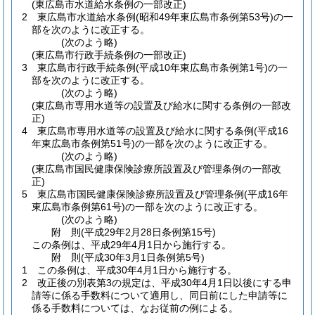
(東広島市水道給水条例の一部改正)
2
東広島市水道給水条例
(昭和49年東広島市条例第53号)
の一
部を次のように改正する。
(次のよう略)
(東広島市行政手続条例の一部改正)
3
東広島市行政手続条例
(平成10年東広島市条例第1号)
の一
部を次のように改正する。
(次のよう略)
(東広島市専用水道等の設置及び給水に関する条例の一部改
正)
4
東広島市専用水道等の設置及び給水に関する条例
(平成16
年東広島市条例第51号)
の一部を次のように改正する。
(次のよう略)
(東広島市国民健康保険診療所設置及び管理条例の一部改
正)
5
東広島市国民健康保険診療所設置及び管理条例
(平成16年
東広島市条例第61号)
の一部を次のように改正する。
(次のよう略)
附
則
(平成29年2月28日
条例第15号)
この条例は、平成29年4月1日から施行する。
附
則
(平成30年3月1日
条例第5号)
1
この条例は、平成30年4月1日から施行する。
2
改正後の別表第3の規定は、平成30年4月1日以後にする申
請等に係る手数料について適用し、同日前にした申請等に
係る手数料については、なお従前の例による。