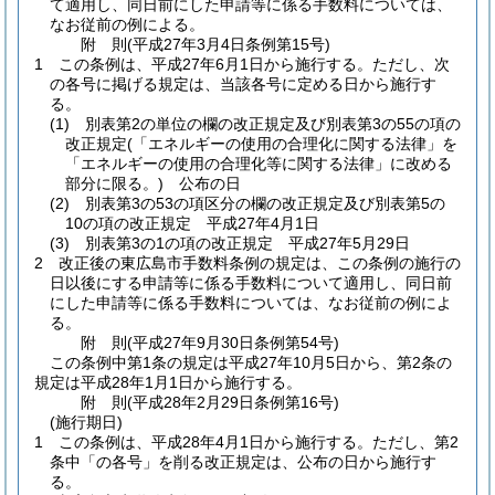
て適用し、同日前にした申請等に係る手数料については、
なお従前の例による。
附
則
(平成27年3月4日
条例第15号)
1
この条例は、平成27年6月1日から施行する。
ただし、次
の各号に掲げる規定は、当該各号に定める日から施行す
る。
(1)
別表第2の単位の欄の改正規定及び別表第3の55の項の
改正規定
(「エネルギーの使用の合理化に関する法律」を
「エネルギーの使用の合理化等に関する法律」に改める
部分に限る。)
公布の日
(2)
別表第3の53の項区分の欄の改正規定及び別表第5の
10の項の改正規定 平成27年4月1日
(3)
別表第3の1の項の改正規定 平成27年5月29日
2
改正後の東広島市手数料条例の規定は、この条例の施行の
日以後にする申請等に係る手数料について適用し、同日前
にした申請等に係る手数料については、なお従前の例によ
る。
附
則
(平成27年9月30日
条例第54号)
この条例中第1条の規定は平成27年10月5日から、第2条の
規定は平成28年1月1日から施行する。
附
則
(平成28年2月29日
条例第16号)
(施行期日)
1
この条例は、平成28年4月1日から施行する。
ただし、第2
条中「の各号」を削る改正規定は、公布の日から施行す
る。