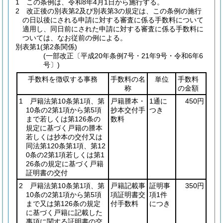
1
この条例は、令和8年4月1日から施行する。
2
改正後の別表第2及び別表第3の規定は、この条例の施行
の日以後にされる申請に対する審査に係る手数料について
適用し、同日前にされた申請に対する審査に係る手数料に
ついては、なお従前の例による。
別表第1
(第2条関係)
(一部改正〔平成20年条例7号・21年9号・令和6年6
号〕)
手数料を徴収する事務
手数料の名
単位
手数料
称
の金額
1 戸籍法第10条第1項、第
戸籍謄本・
1通に
450円
10条の2第1項から第5項
抄本交付手
つき
まで若しくは第126条の
数料
規定に基づく戸籍の謄本
若しくは抄本の交付又は
同法第120条第1項、第12
0条の2第1項若しくは第1
26条の規定に基づく戸籍
証明書の交付
2 戸籍法第10条第1項、第
戸籍記載事
証明事
350円
10条の2第1項から第5項
項証明書交
項1件
まで又は第126条の規定
付手数料
につき
に基づく戸籍に記載した
事項に関する証明書の交