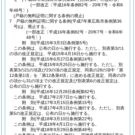
(一部改正〔平成16年条例82号・20年7号・令和6
年48号〕)
(戸籍の無料証明に関する条例の廃止)
7
戸籍の無料証明に関する条例
(平成7年東広島市条例第36
号)
は、廃止する。
(一部改正〔平成16年条例82号・20年7号・令和6年
48号〕)
附
則
(平成15年3月3日
条例第5号)
この条例は、公布の日から施行する。
ただし、別表第3の1
の項の改正規定は、平成15年4月16日から施行する。
附
則
(平成15年6月27日
条例第24号)
この条例は、平成15年8月25日から施行する。
ただし、別
表第3の21の項及び23の項の改正規定、同表の28の項中「第
12条第1項」を「第12条第4項」に改める改正規定、同表の29
の項から31の項までの改正規定及び別表第6の改正規定は、
公布の日から施行する。
附
則
(平成16年12月28日
条例第82号)
この条例は、平成17年2月7日から施行する。
附
則
(平成17年3月15日
条例第15号)
この条例は、平成17年4月1日から施行する。
ただし、別表
第5の改正規定は、公布の日から施行する。
附
則
(平成18年3月10日
条例第22号)
この条例は、平成18年4月1日から施行する。
附
則
(平成18年9月29日
条例第48号)