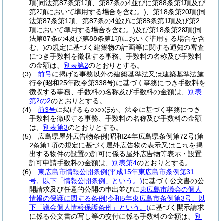
項
(同法第87条第1項、第87条の4並びに第88条第1項及び
第2項において準用する場合を含む。)
、第18条第20項
(同
法第87条第1項、第87条の4並びに第88条第1項及び第2
項において準用する場合を含む。)
及び第18条第28項
(同
法第87条の4及び第88条第1項において準用する場合を含
む。)
の規定に基づく建築物の計画等に関する通知の審査
につき手数料を徴収する事務、手数料の名称及び手数料
の金額は、
別表第2
のとおりとする。
(3)
前号
に掲げる事務以外の建築基準法又は建築基準法施
行令
(昭和25年政令第338号)
に基づく事務につき手数料を
徴収する事務、手数料の名称及び手数料の金額は、
別表
第2の2
のとおりとする。
(4)
前3号
に掲げるもののほか、法令に基づく事務につき
手数料を徴収する事務、手数料の名称及び手数料の金額
は、
別表第3
のとおりとする。
(5)
広島県屋外広告物条例
(昭和24年広島県条例第72号)
第
2条第1項の規定に基づく屋外広告物の表示又はこれを掲
出する物件の設置の許可に係る屋外広告物等表示・設置
許可申請手数料の金額は、
別表第4
のとおりとする。
(6)
東広島市情報公開条例
(平成15年東広島市条例第31
号。以下「情報公開条例」という。)
に基づく公文書の公
開請求及び任意的公開の申出並びに
東広島市議会の個人
情報の保護に関する条例
(令和5年東広島市条例第3号。以
下「議会個人情報保護条例」という。)
に基づく開示請求
に係る公文書の写し等の交付に係る手数料の金額は、
別