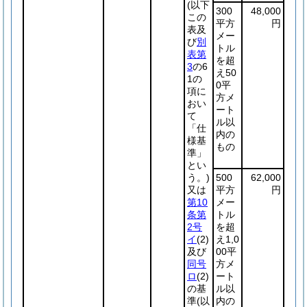
(以下
300
48,000
この
平方
円
表及
メー
び
別
トル
表第
を超
3
の6
え50
1の
0平
項に
方メ
おい
ート
て
ル以
「仕
内の
様基
もの
準」
とい
う。)
500
62,000
又は
平方
円
第10
メー
条第
トル
2号
を超
イ
(2)
え1,0
及び
00平
同号
方メ
ロ
(2)
ート
の基
ル以
準
(以
内の