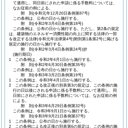
て適用し、同日前にされた申請に係る手数料については、
なお従前の例による。
附
則
(令和元年12月20日
条例第87号)
この条例は、公布の日から施行する。
附
則
(令和2年3月4日
条例第18号)
この条例は、公布の日から施行する。
ただし、第2条の規定
は、建築物のエネルギー消費性能の向上に関する法律の一部
を改正する法律
(令和元年法律第4号)
附則第1条第2号に掲げる
規定の施行の日から施行する。
附
則
(令和2年3月4日
条例第24号)
抄
(施行期日)
1
この条例は、令和2年4月1日から施行する。
附
則
(令和2年6月30日
条例第35号)
この条例は、公布の日から施行する。
附
則
(令和3年3月2日
条例第19号)
1
この条例は、令和3年4月1日から施行する。
2
この条例による改正後の別表第3の規定は、この条例の施
行の日以後にされる申請に係る手数料について適用し、同
日前にされた申請に係る手数料については、なお従前の例
による。
附
則
(令和3年6月29日
条例第32号)
この条例は、令和3年9月1日から施行する。
附
則
(令和3年9月21日
条例第37号)
1
この条例は、公布の日から施行する。
2
この条例による改正後の別表第6の規定は、この条例の施