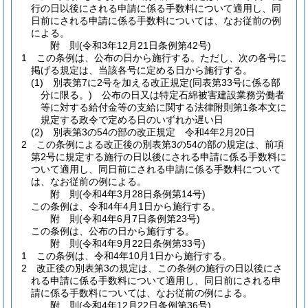
行の日以後にされる申請に係る手数料について適用し、同
日前にされる申請に係る手数料については、なお従前の例
による。
附
則
(令和3年12月21日
条例第42号)
1
この条例は、公布の日から施行する。
ただし、次の各号に
掲げる規定は、当該各号に定める日から施行する。
(1)
別表第7に2号を加える改正規定
(同表第33号に係る部
分に限る。)
公布の日又は特定石綿被害建設業務労働者
等に対する給付金等の支給に関する法律附則第1条本文に
規定する政令で定める日のいずれか遅い日
(2)
別表第3の54の部の改正規定 令和4年2月20日
2
この条例による改正後の別表第3の54の部の規定は、前項
第2号に規定する施行の日以後にされる申請に係る手数料に
ついて適用し、同日前にされる申請に係る手数料について
は、なお従前の例による。
附
則
(令和4年3月28日
条例第14号)
この条例は、令和4年4月1日から施行する。
附
則
(令和4年6月7日
条例第23号)
この条例は、公布の日から施行する。
附
則
(令和4年9月22日
条例第33号)
1
この条例は、令和4年10月1日から施行する。
2
改正後の別表第3の規定は、この条例の施行の日以後にさ
れる申請に係る手数料について適用し、同日前にされる申
請に係る手数料については、なお従前の例による。
附
則
(令和4年12月22日
条例第36号)