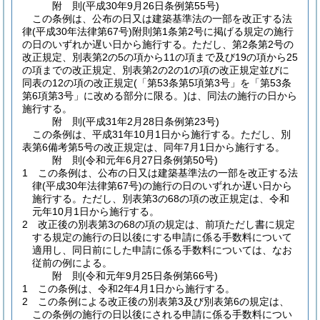
附
則
(平成30年9月26日
条例第55号)
この条例は、公布の日又は建築基準法の一部を改正する法
律
(平成30年法律第67号)
附則第1条第2号に掲げる規定の施行
の日のいずれか遅い日から施行する。
ただし、第2条第2号の
改正規定、別表第2の5の項から11の項まで及び19の項から25
の項までの改正規定、別表第2の2の1の項の改正規定並びに
同表の12の項の改正規定
(「第53条第5項第3号」を「第53条
第6項第3号」に改める部分に限る。)
は、同法の施行の日から
施行する。
附
則
(平成31年2月28日
条例第23号)
この条例は、平成31年10月1日から施行する。
ただし、別
表第6備考第5号の改正規定は、同年7月1日から施行する。
附
則
(令和元年6月27日
条例第50号)
1
この条例は、公布の日又は建築基準法の一部を改正する法
律
(平成30年法律第67号)
の施行の日のいずれか遅い日から
施行する。
ただし、別表第3の68の項の改正規定は、令和
元年10月1日から施行する。
2
改正後の別表第3の68の項の規定は、前項ただし書に規定
する規定の施行の日以後にする申請に係る手数料について
適用し、同日前にした申請に係る手数料については、なお
従前の例による。
附
則
(令和元年9月25日
条例第66号)
1
この条例は、令和2年4月1日から施行する。
2
この条例による改正後の別表第3及び別表第6の規定は、
この条例の施行の日以後にされる申請に係る手数料につい