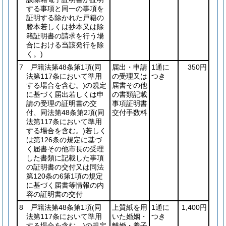
する事項と同一の事項を
証明する除かれた戸籍の
謄本若しくは抄本又は除
籍証明書の請求を行う場
合における当該発行を除
く。)
7 戸籍法第48条第1項
(同
届出・申請
1通に
350円
法第117条において準用
の受理又は
つき
する場合を含む。)
の規定
届書その他
に基づく届出若しくは申
の書類記載
請の受理の証明書の交
事項証明書
付、同法第48条第2項
(同
交付手数料
法第117条において準用
する場合を含む。)
若しく
は第126条の規定に基づ
く届書その他市長の受理
した書類に記載した事項
の証明書の交付又は同法
第120条の6第1項の規定
に基づく届書等情報の内
容の証明書の交付
8 戸籍法第48条第1項
(同
上質紙を用
1通に
1,400円
法第117条において準用
いた婚姻・
つき
する場合を含む。)
の規定
離婚・養子