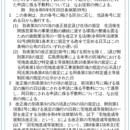
た申請に係る手数料については、なお従前の例による。
附
則
(令和5年9月20日
条例第39号)
1
この条例は、次の各号に掲げる区分に応じ、当該各号に定
める日から施行する。
(1)
別表第3の7の項の改正規定及び次項の規定 生活衛生
関係営業等の事業活動の継続に資する環境の整備を図る
ための旅館業法等の一部を改正する法律
(令和5年法律第
52号)
附則第1条本文に規定する政令で定める日又はこの
条例の公布の日のいずれか遅い日
(2)
別表第3の改正規定
(前号に掲げる部分を除く。)
及び附
則第3項の規定 広島県知事による本市の区域内における
宅地造成及び特定盛土等規制法第10条第4項の規定によ
る同条第1項の宅地造成等工事規制区域の指定の公示及び
同法第26条第4項の規定による同条第1項の特定盛土等規
制区域の指定の公示がされた日
2
改正後の別表第3の7の項の規定は、前項第1号に掲げる規
定の施行の日以後にされる申請に係る手数料について適用
し、同日前にされる申請に係る手数料については、なお従
前の例による。
3
改正後の別表第3の25の項及び26の項の規定は、附則第1
項第2号に掲げる規定の施行の日前に宅地造成等規制法の一
部を改正する法律
(令和4年法律第55号。以下「宅地造成等
規制法改正法」という。)
による改正前の宅地造成等規制法
(以下「旧宅地造成等規制法」という。)
第8条第1項本文
(宅