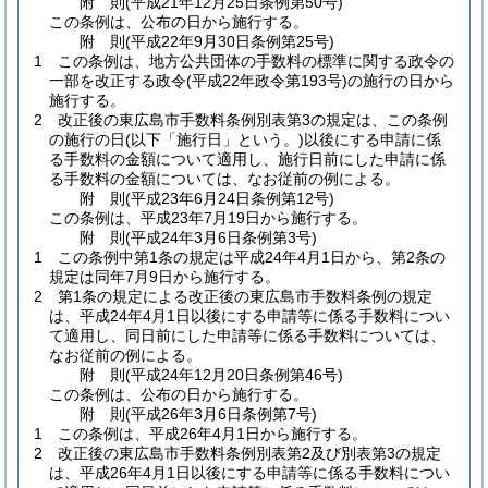
附
則
(平成21年12月25日
条例第50号)
この条例は、公布の日から施行する。
附
則
(平成22年9月30日
条例第25号)
1
この条例は、地方公共団体の手数料の標準に関する政令の
一部を改正する政令
(平成22年政令第193号)
の施行の日から
施行する。
2
改正後の東広島市手数料条例別表第3の規定は、この条例
の施行の日
(以下「施行日」という。)
以後にする申請に係
る手数料の金額について適用し、施行日前にした申請に係
る手数料の金額については、なお従前の例による。
附
則
(平成23年6月24日
条例第12号)
この条例は、平成23年7月19日から施行する。
附
則
(平成24年3月6日
条例第3号)
1
この条例中第1条の規定は平成24年4月1日から、第2条の
規定は同年7月9日から施行する。
2
第1条の規定による改正後の東広島市手数料条例の規定
は、平成24年4月1日以後にする申請等に係る手数料につい
て適用し、同日前にした申請等に係る手数料については、
なお従前の例による。
附
則
(平成24年12月20日
条例第46号)
この条例は、公布の日から施行する。
附
則
(平成26年3月6日
条例第7号)
1
この条例は、平成26年4月1日から施行する。
2
改正後の東広島市手数料条例別表第2及び別表第3の規定
は、平成26年4月1日以後にする申請等に係る手数料につい