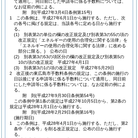
て適用し、同日前にした申請等に係る手数料については、
なお従前の例による。
附
則
(平成27年3月4日
条例第15号)
1
この条例は、平成27年6月1日から施行する。
ただし、次
の各号に掲げる規定は、当該各号に定める日から施行す
る。
(1)
別表第2の単位の欄の改正規定及び別表第3の55の項の
改正規定
(「エネルギーの使用の合理化に関する法律」を
「エネルギーの使用の合理化等に関する法律」に改める
部分に限る。)
公布の日
(2)
別表第3の53の項区分の欄の改正規定及び別表第5の
10の項の改正規定 平成27年4月1日
(3)
別表第3の1の項の改正規定 平成27年5月29日
2
改正後の東広島市手数料条例の規定は、この条例の施行の
日以後にする申請等に係る手数料について適用し、同日前
にした申請等に係る手数料については、なお従前の例によ
る。
附
則
(平成27年9月30日
条例第54号)
この条例中第1条の規定は平成27年10月5日から、第2条の
規定は平成28年1月1日から施行する。
附
則
(平成28年2月29日
条例第16号)
(施行期日)
1
この条例は、平成28年4月1日から施行する。
ただし、第2
条中「の各号」を削る改正規定は、公布の日から施行す
る。