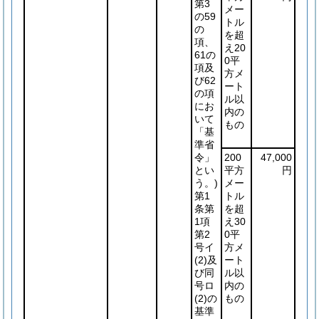
第3
メー
の59
トル
の
を超
項、
え20
61の
0平
項及
方メ
び62
ート
の項
ル以
にお
内の
いて
もの
「基
準省
令」
200
47,000
とい
平方
円
う。)
メー
第1
トル
条第
を超
1項
え30
第2
0平
号イ
方メ
(2)
及
ート
び同
ル以
号ロ
内の
(2)
の
もの
基準