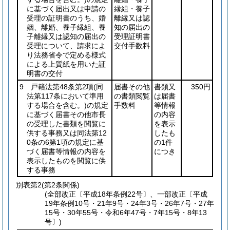
に基づく届出又は申請の
縁組・養子
受理の証明書のうち、婚
離縁又は認
姻、離婚、養子縁組、養
知の届出の
子離縁又は認知の届出の
受理証明書
受理について、請求によ
交付手数料
り法務省令で定める様式
による上質紙を用いた証
明書の交付
9 戸籍法第48条第2項
(同
届書その他
書類又
350円
法第117条において準用
の書類閲覧
は届書
する場合を含む。)
の規定
手数料
等情報
に基づく届書その他市長
の内容
の受理した書類を閲覧に
を表示
供する事務又は同法第12
したも
0条の6第1項の規定に基
の1件
づく届書等情報の内容を
につき
表示したものを閲覧に供
する事務
別表第2
(第2条関係)
(全部改正〔平成18年条例22号〕、一部改正〔平成
19年条例10号・21年9号・24年3号・26年7号・27年
15号・30年55号・令和6年47号・7年15号・8年13
号〕)