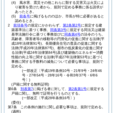
(4)
風水害、震災その他これらに類する災害又は火災によ
り被害を受けた者から、規則で定める事務に係る請求が
あったとき。
(5)
前各号
に掲げるもののほか、市長が特に必要があると
認めるとき。
2
前項各号
の規定にかかわらず、
第2条第2号
に規定する建
築基準法に基づく事務、
同条第3号
に規定する同法又は建築
基準法施行令に基づく事務並びに
同条第4号
の法令のうち、
高齢者、障害者等の移動等の円滑化の促進に関する法律
(平
成18年法律第91号)
、長期優良住宅の普及の促進に関する
法律
(平成20年法律第87号)
、都市の低炭素化の促進に関す
る法律
(平成24年法律第84号)
及び建築物のエネルギー消費
性能の向上等に関する法律
(平成27年法律第53号)
に基づく
事務に関する手数料の減免について必要な事項は、規則で
定める。
(一部改正〔平成19年条例10号・21年9号・24年46
号・27年54号・28年16号・令和3年37号・6年6
号〕)
(戸籍に関する無料証明)
第6条
別表第7
に掲げる者に対して、
第2条第1号
に規定する
戸籍に関し、無料で証明を行うものとする。
(一部改正〔平成28年条例16号〕)
(委任)
第7条
この条例の施行に関し必要な事項は、規則で定める。
(過料)