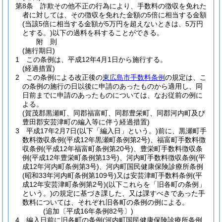
第8条
詐欺その他不正の行為により、手数料の徴収を免れた
者に対しては、その徴収を免れた金額の5倍に相当する金額
(当該5倍に相当する金額が5万円を超えないときは、5万円
とする。)
以下の過料を科することができる。
附
則
(施行期日)
1
この条例は、平成12年4月1日から施行する。
(経過措置)
2
この条例による改正後の
東広島市手数料条例
の規定は、こ
の条例の施行の日以後に申請のあったものから適用し、同
日前までに申請のあったものについては、なお従前の例に
よる。
(賀茂郡黒瀬町、同郡福富町、同郡豊栄町、同郡河内町及び
豊田郡安芸津町の編入等に伴う経過措置)
3
平成17年2月7日
(以下「編入日」という。)
前に、黒瀬町手
数料徴収条例
(平成12年黒瀬町条例第2号)
、福富町手数料徴
収条例
(平成12年福富町条例第20号)
、豊栄町手数料徴収条
例
(平成12年豊栄町条例第13号)
、河内町手数料徴収条例
(平
成12年河内町条例第3号)
、河内町国民健康保険診療所条例
(昭和33年河内町条例第109号)
又は安芸津町手数料条例
(平
成12年安芸津町条例第2号)
(以下これらを「旧各町の条例」
という。)
の規定に基づき課した、又は課すべきであった手
数料については、それぞれ旧各町の条例の例による。
(追加〔平成16年条例82号〕)
4
編入日前に旧各町の条例
(河内町国民健康保険診療所条例