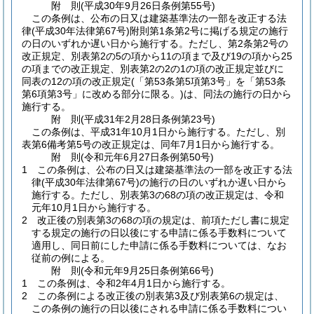
附
則
(平成30年9月26日
条例第55号)
この条例は、公布の日又は建築基準法の一部を改正する法
律
(平成30年法律第67号)
附則第1条第2号に掲げる規定の施行
の日のいずれか遅い日から施行する。
ただし、第2条第2号の
改正規定、別表第2の5の項から11の項まで及び19の項から25
の項までの改正規定、別表第2の2の1の項の改正規定並びに
同表の12の項の改正規定
(「第53条第5項第3号」を「第53条
第6項第3号」に改める部分に限る。)
は、同法の施行の日から
施行する。
附
則
(平成31年2月28日
条例第23号)
この条例は、平成31年10月1日から施行する。
ただし、別
表第6備考第5号の改正規定は、同年7月1日から施行する。
附
則
(令和元年6月27日
条例第50号)
1
この条例は、公布の日又は建築基準法の一部を改正する法
律
(平成30年法律第67号)
の施行の日のいずれか遅い日から
施行する。
ただし、別表第3の68の項の改正規定は、令和
元年10月1日から施行する。
2
改正後の別表第3の68の項の規定は、前項ただし書に規定
する規定の施行の日以後にする申請に係る手数料について
適用し、同日前にした申請に係る手数料については、なお
従前の例による。
附
則
(令和元年9月25日
条例第66号)
1
この条例は、令和2年4月1日から施行する。
2
この条例による改正後の別表第3及び別表第6の規定は、
この条例の施行の日以後にされる申請に係る手数料につい