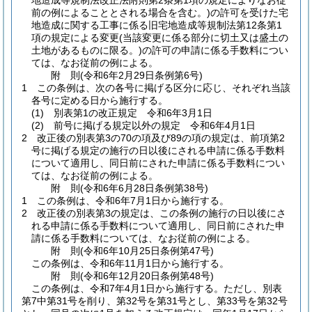
地造成等規制法改正法附則第2条第1項の規定によりなお従
前の例によることとされる場合を含む。)
の許可を受けた宅
地造成に関する工事に係る旧宅地造成等規制法第12条第1
項の規定による変更
(当該変更に係る部分に切土又は盛土の
土地があるものに限る。)
の許可の申請に係る手数料につい
ては、なお従前の例による。
附
則
(令和6年2月29日
条例第6号)
1
この条例は、次の各号に掲げる区分に応じ、それぞれ当該
各号に定める日から施行する。
(1)
別表第1の改正規定 令和6年3月1日
(2)
前号に掲げる規定以外の規定 令和6年4月1日
2
改正後の別表第3の70の項及び89の項の規定は、前項第2
号に掲げる規定の施行の日以後にされる申請に係る手数料
について適用し、同日前にされた申請に係る手数料につい
ては、なお従前の例による。
附
則
(令和6年6月28日
条例第38号)
1
この条例は、令和6年7月1日から施行する。
2
改正後の別表第3の規定は、この条例の施行の日以後にさ
れる申請に係る手数料について適用し、同日前にされた申
請に係る手数料については、なお従前の例による。
附
則
(令和6年10月25日
条例第47号)
この条例は、令和6年11月1日から施行する。
附
則
(令和6年12月20日
条例第48号)
この条例は、令和7年4月1日から施行する。
ただし、別表
第7中第31号を削り、第32号を第31号とし、第33号を第32号