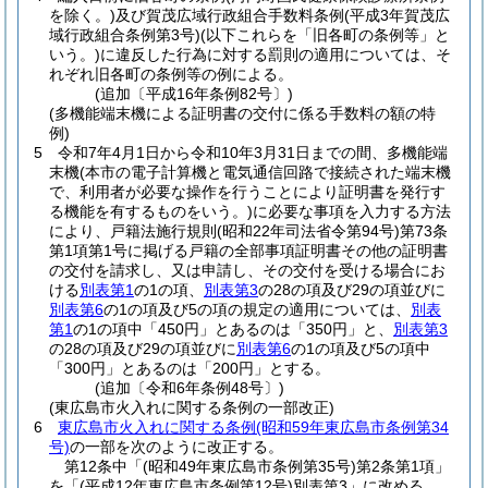
を除く。)
及び賀茂広域行政組合手数料条例
(平成3年賀茂広
域行政組合条例第3号)
(以下これらを「旧各町の条例等」と
いう。)
に違反した行為に対する罰則の適用については、そ
れぞれ旧各町の条例等の例による。
(追加〔平成16年条例82号〕)
(多機能端末機による証明書の交付に係る手数料の額の特
例)
5
令和7年4月1日から令和10年3月31日までの間、多機能端
末機
(本市の電子計算機と電気通信回路で接続された端末機
で、利用者が必要な操作を行うことにより証明書を発行す
る機能を有するものをいう。)
に必要な事項を入力する方法
により、戸籍法施行規則
(昭和22年司法省令第94号)
第73条
第1項第1号に掲げる戸籍の全部事項証明書その他の証明書
の交付を請求し、又は申請し、その交付を受ける場合にお
ける
別表第1
の1の項、
別表第3
の28の項及び29の項並びに
別表第6
の1の項及び5の項の規定の適用については、
別表
第1
の1の項中「450円」とあるのは「350円」と、
別表第3
の28の項及び29の項並びに
別表第6
の1の項及び5の項中
「300円」とあるのは「200円」とする。
(追加〔令和6年条例48号〕)
(東広島市火入れに関する条例の一部改正)
6
東広島市火入れに関する条例
(昭和59年東広島市条例第34
号)
の一部を次のように改正する。
第12条中「
(昭和49年東広島市条例第35号)
第2条第1項」
を「
(平成12年東広島市条例第12号)
別表第3」に改める。