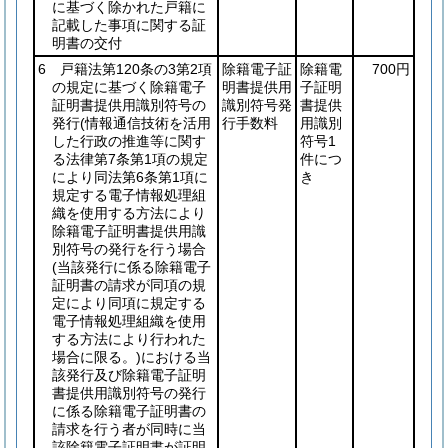
に基づく除かれた戸籍に
記載した事項に関する証
明書の交付
6 戸籍法第120条の3第2項
除籍電子証
除籍電
700円
の規定に基づく除籍電子
明書提供用
子証明
証明書提供用識別符号の
識別符号発
書提供
発行
(情報通信技術を活用
行手数料
用識別
した行政の推進等に関す
符号1
る法律第7条第1項の規定
件につ
により同法第6条第1項に
き
規定する電子情報処理組
織を使用する方法により
除籍電子証明書提供用識
別符号の発行を行う場合
(当該発行に係る除籍電子
証明書の請求が同項の規
定により同項に規定する
電子情報処理組織を使用
する方法により行われた
場合に限る。)
における当
該発行及び除籍電子証明
書提供用識別符号の発行
に係る除籍電子証明書の
請求を行う者が同時に当
該除籍電子証明書が証明