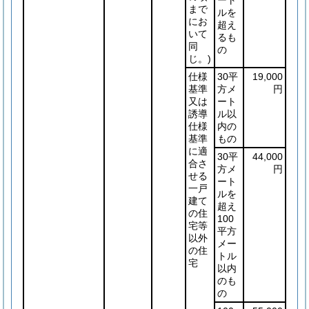
ート
まで
ルを
にお
超え
いて
るも
同
の
じ。)
仕様
30平
19,000
基準
方メ
円
又は
ート
誘導
ル以
仕様
内の
基準
もの
に適
30平
44,000
合さ
方メ
円
せる
ート
一戸
ルを
建て
超え
の住
100
宅等
平方
以外
メー
の住
トル
宅
以内
のも
の