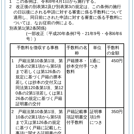
1
この条例は、令和8年4月1日から施行する。
2
改正後の別表第2及び別表第3の規定は、この条例の施行
の日以後にされる申請に対する審査に係る手数料について
適用し、同日前にされた申請に対する審査に係る手数料に
ついては、なお従前の例による。
別表第1
(第2条関係)
(一部改正〔平成20年条例7号・21年9号・令和6年6
号〕)
手数料を徴収する事務
手数料の名
単位
手数料
称
の金額
1 戸籍法第10条第1項、第
戸籍謄本・
1通に
450円
10条の2第1項から第5項
抄本交付手
つき
まで若しくは第126条の
数料
規定に基づく戸籍の謄本
若しくは抄本の交付又は
同法第120条第1項、第12
0条の2第1項若しくは第1
26条の規定に基づく戸籍
証明書の交付
2 戸籍法第10条第1項、第
戸籍記載事
証明事
350円
10条の2第1項から第5項
項証明書交
項1件
まで又は第126条の規定
付手数料
につき
に基づく戸籍に記載した
事項に関する証明書の交