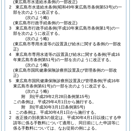
(東広島市水道給水条例の一部改正)
2
東広島市水道給水条例
(昭和49年東広島市条例第53号)
の一
部を次のように改正する。
(次のよう略)
(東広島市行政手続条例の一部改正)
3
東広島市行政手続条例
(平成10年東広島市条例第1号)
の一
部を次のように改正する。
(次のよう略)
(東広島市専用水道等の設置及び給水に関する条例の一部改
正)
4
東広島市専用水道等の設置及び給水に関する条例
(平成16
年東広島市条例第51号)
の一部を次のように改正する。
(次のよう略)
(東広島市国民健康保険診療所設置及び管理条例の一部改
正)
5
東広島市国民健康保険診療所設置及び管理条例
(平成16年
東広島市条例第61号)
の一部を次のように改正する。
(次のよう略)
附
則
(平成29年2月28日
条例第15号)
この条例は、平成29年4月1日から施行する。
附
則
(平成30年3月1日
条例第5号)
1
この条例は、平成30年4月1日から施行する。
2
改正後の別表第3の規定は、平成30年4月1日以後にする申
請等に係る手数料について適用し、同日前にした申請等に
係る手数料については、なお従前の例による。