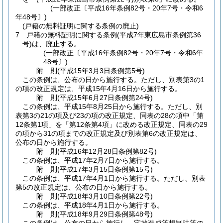
(一部改正〔平成16年条例82号・20年7号・令和6
年48号〕)
(戸籍の無料証明に関する条例の廃止)
7
戸籍の無料証明に関する条例
(平成7年東広島市条例第36
号)
は、廃止する。
(一部改正〔平成16年条例82号・20年7号・令和6年
48号〕)
附
則
(平成15年3月3日
条例第5号)
この条例は、公布の日から施行する。
ただし、別表第3の1
の項の改正規定は、平成15年4月16日から施行する。
附
則
(平成15年6月27日
条例第24号)
この条例は、平成15年8月25日から施行する。
ただし、別
表第3の21の項及び23の項の改正規定、同表の28の項中「第
12条第1項」を「第12条第4項」に改める改正規定、同表の29
の項から31の項までの改正規定及び別表第6の改正規定は、
公布の日から施行する。
附
則
(平成16年12月28日
条例第82号)
この条例は、平成17年2月7日から施行する。
附
則
(平成17年3月15日
条例第15号)
この条例は、平成17年4月1日から施行する。
ただし、別表
第5の改正規定は、公布の日から施行する。
附
則
(平成18年3月10日
条例第22号)
この条例は、平成18年4月1日から施行する。
附
則
(平成18年9月29日
条例第48号)