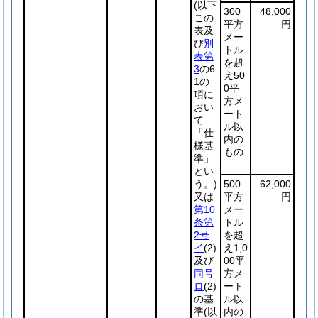
(以下
300
48,000
この
平方
円
表及
メー
び
別
トル
表第
を超
3
の6
え50
1の
0平
項に
方メ
おい
ート
て
ル以
「仕
内の
様基
もの
準」
とい
う。)
500
62,000
又は
平方
円
第10
メー
条第
トル
2号
を超
イ
(2)
え1,0
及び
00平
同号
方メ
ロ
(2)
ート
の基
ル以
準
(以
内の