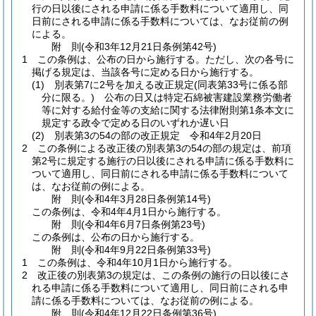
行の日以後にされる申請に係る手数料について適用し、同
日前にされる申請に係る手数料については、なお従前の例
による。
附
則
(令和3年12月21日
条例第42号)
1
この条例は、公布の日から施行する。
ただし、次の各号に
掲げる規定は、当該各号に定める日から施行する。
(1)
別表第7に2号を加える改正規定
(同表第33号に係る部
分に限る。)
公布の日又は特定石綿被害建設業務労働者
等に対する給付金等の支給に関する法律附則第1条本文に
規定する政令で定める日のいずれか遅い日
(2)
別表第3の54の部の改正規定 令和4年2月20日
2
この条例による改正後の別表第3の54の部の規定は、前項
第2号に規定する施行の日以後にされる申請に係る手数料に
ついて適用し、同日前にされる申請に係る手数料について
は、なお従前の例による。
附
則
(令和4年3月28日
条例第14号)
この条例は、令和4年4月1日から施行する。
附
則
(令和4年6月7日
条例第23号)
この条例は、公布の日から施行する。
附
則
(令和4年9月22日
条例第33号)
1
この条例は、令和4年10月1日から施行する。
2
改正後の別表第3の規定は、この条例の施行の日以後にさ
れる申請に係る手数料について適用し、同日前にされる申
請に係る手数料については、なお従前の例による。
附
則
(令和4年12月22日
条例第36号)