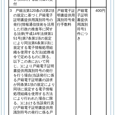
付
3 戸籍法第120条の3第2項
戸籍電子証
戸籍電
400円
の規定に基づく戸籍電子
明書提供用
子証明
証明書提供用識別符号の
識別符号発
書提供
発行
(情報通信技術を活用
行手数料
用識別
した行政の推進等に関す
符号1
る法律
(平成14年法律第1
件につ
51号)
第7条第1項の規定
き
により同法第6条第1項に
規定する電子情報処理組
織を使用する方法
(総務省
令で定めるものに限る。
以下この表において同
じ。)
により戸籍電子証明
書提供用識別符号の発行
を行う場合
(当該発行に係
る戸籍電子証明書の請求
が同条第1項の規定により
同項に規定する電子情報
処理組織を使用する方法
により行われた場合に限
る。)
における当該発行及
び戸籍電子証明書提供用
識別符号の発行に係る戸