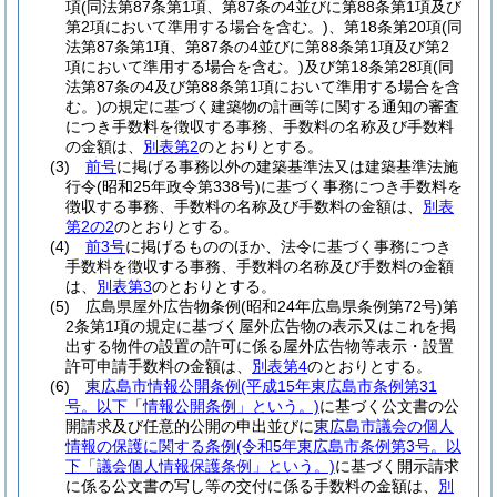
項
(同法第87条第1項、第87条の4並びに第88条第1項及び
第2項において準用する場合を含む。)
、第18条第20項
(同
法第87条第1項、第87条の4並びに第88条第1項及び第2
項において準用する場合を含む。)
及び第18条第28項
(同
法第87条の4及び第88条第1項において準用する場合を含
む。)
の規定に基づく建築物の計画等に関する通知の審査
につき手数料を徴収する事務、手数料の名称及び手数料
の金額は、
別表第2
のとおりとする。
(3)
前号
に掲げる事務以外の建築基準法又は建築基準法施
行令
(昭和25年政令第338号)
に基づく事務につき手数料を
徴収する事務、手数料の名称及び手数料の金額は、
別表
第2の2
のとおりとする。
(4)
前3号
に掲げるもののほか、法令に基づく事務につき
手数料を徴収する事務、手数料の名称及び手数料の金額
は、
別表第3
のとおりとする。
(5)
広島県屋外広告物条例
(昭和24年広島県条例第72号)
第
2条第1項の規定に基づく屋外広告物の表示又はこれを掲
出する物件の設置の許可に係る屋外広告物等表示・設置
許可申請手数料の金額は、
別表第4
のとおりとする。
(6)
東広島市情報公開条例
(平成15年東広島市条例第31
号。以下「情報公開条例」という。)
に基づく公文書の公
開請求及び任意的公開の申出並びに
東広島市議会の個人
情報の保護に関する条例
(令和5年東広島市条例第3号。以
下「議会個人情報保護条例」という。)
に基づく開示請求
に係る公文書の写し等の交付に係る手数料の金額は、
別