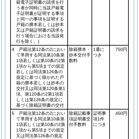
籍電子証明書の請求を行
う者が同時に当該戸籍電
子証明書が証明する事項
と同一の事項を証明する
戸籍の謄本若しくは抄本
又は戸籍証明書の請求を
行う場合における当該発
行を除く。)
4 戸籍法第12条の2におい
除籍謄本・
1通に
750円
て準用する同法第10条第
抄本交付手
つき
1項若しくは第10条の2第
数料
1項から第5項までの規定
若しくは同法第126条の
規定に基づく除かれた戸
籍の謄本若しくは抄本の
交付又は同法第120条第1
項、第120条の2第1項若
しくは第126条の規定に
基づく除籍証明書の交付
5 戸籍法第12条の2におい
除籍記載事
証明事
450円
て準用する同法第10条第
項証明書交
項1件
1項若しくは第10条の2第
付手数料
につき
1項から第5項までの規定
又は同法第126条の規定