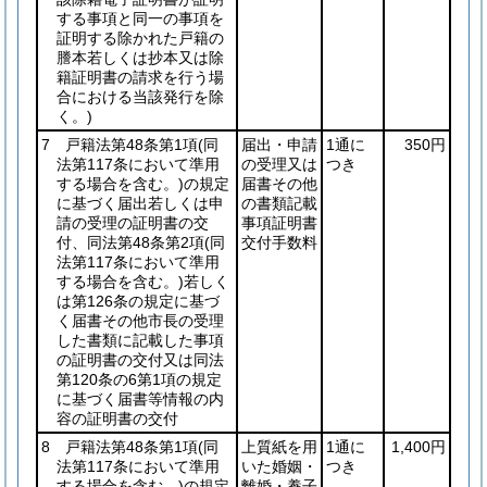
する事項と同一の事項を
証明する除かれた戸籍の
謄本若しくは抄本又は除
籍証明書の請求を行う場
合における当該発行を除
く。)
7 戸籍法第48条第1項
(同
届出・申請
1通に
350円
法第117条において準用
の受理又は
つき
する場合を含む。)
の規定
届書その他
に基づく届出若しくは申
の書類記載
請の受理の証明書の交
事項証明書
付、同法第48条第2項
(同
交付手数料
法第117条において準用
する場合を含む。)
若しく
は第126条の規定に基づ
く届書その他市長の受理
した書類に記載した事項
の証明書の交付又は同法
第120条の6第1項の規定
に基づく届書等情報の内
容の証明書の交付
8 戸籍法第48条第1項
(同
上質紙を用
1通に
1,400円
法第117条において準用
いた婚姻・
つき
する場合を含む。)
の規定
離婚・養子