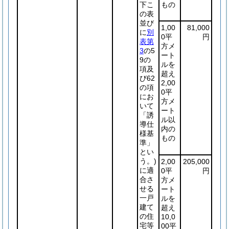
下こ
もの
の表
並び
1,00
81,000
に
別
0平
円
表第
方メ
3
の5
ート
9の
ルを
項及
超え
び62
2,00
の項
0平
にお
方メ
いて
ート
「誘
ル以
導仕
内の
様基
もの
準」
とい
う。)
2,00
205,000
に適
0平
円
合さ
方メ
せる
ート
一戸
ルを
建て
超え
の住
10,0
宅等
00平