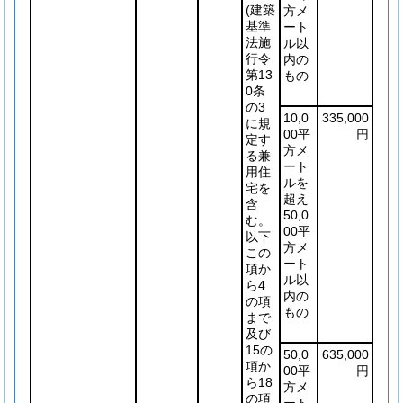
(建築
方メ
基準
ート
法施
ル以
行令
内の
第13
もの
0条
の3
10,0
335,000
に規
00平
円
定す
方メ
る兼
ート
用住
ルを
宅を
超え
含
50,0
む。
00平
以下
方メ
この
ート
項か
ル以
ら4
内の
の項
もの
まで
及び
15の
50,0
635,000
項か
00平
円
ら18
方メ
の項