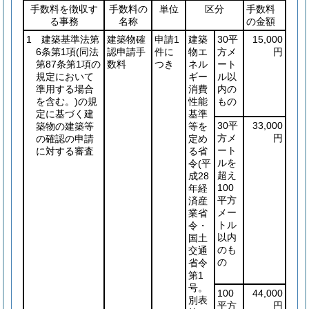
手数料を徴収す
手数料の
単位
区分
手数料
る事務
名称
の金額
1 建築基準法第
建築物確
申請1
建築
30平
15,000
6条第1項
(同法
認申請手
件に
物エ
方メ
円
第87条第1項の
数料
つき
ネル
ート
規定において
ギー
ル以
準用する場合
消費
内の
を含む。)
の規
性能
もの
定に基づく建
基準
30平
33,000
築物の建築等
等を
方メ
円
の確認の申請
定め
ート
に対する審査
る省
ルを
令
(平
超え
成28
100
年経
平方
済産
メー
業省
トル
令・
以内
国土
のも
交通
の
省令
第1
号。
100
44,000
別表
平方
円