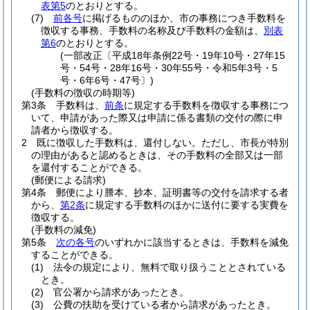
表第5
のとおりとする。
(7)
前各号
に掲げるもののほか、市の事務につき手数料を
徴収する事務、手数料の名称及び手数料の金額は、
別表
第6
のとおりとする。
(一部改正〔平成18年条例22号・19年10号・27年15
号・54号・28年16号・30年55号・令和5年3号・5
号・6年6号・47号〕)
(手数料の徴収の時期等)
第3条
手数料は、
前条
に規定する手数料を徴収する事務につ
いて、申請があった際又は申請に係る書類の交付の際に申
請者から徴収する。
2
既に徴収した手数料は、還付しない。
ただし、市長が特別
の理由があると認めるときは、その手数料の全部又は一部
を還付することができる。
(郵便による請求)
第4条
郵便により謄本、抄本、証明書等の交付を請求する者
から、
第2条
に規定する手数料のほかに送付に要する実費を
徴収する。
(手数料の減免)
第5条
次の各号
のいずれかに該当するときは、手数料を減免
することができる。
(1)
法令の規定により、無料で取り扱うこととされている
とき。
(2)
官公署から請求があったとき。
(3)
公費の扶助を受けている者から請求があったとき。