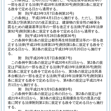
この条例は、公布の日から施行し、宅地造成等規制法等の
一部を改正する法律
(平成18年法律第30号)
附則第1条に規定す
る政令で定める日から適用する。
附
則
(平成19年3月7日
条例第10号)
この条例は、平成19年4月1日から施行する。
ただし、別表
第2及び別表第2の2の改正規定は、建築物の安全性の確保を
図るための建築基準法等の一部を改正する法律
(平成18年法律
第92号)
附則第1条に規定する政令で定める日から適用する。
附
則
(平成19年9月28日
条例第36号)
この条例中第1条の規定は都市再生特別措置法等の一部を改
正する法律
(平成19年法律第19号)
附則第1条に規定する政令で
定める日から、第2条の規定は平成19年10月20日から施行す
る。
附
則
(平成20年3月7日
条例第7号)
この条例中第1条の規定は平成20年4月1日から、第2条の規
定は戸籍法の一部を改正する法律
(平成19年法律第35号)
附則
第1条に規定する政令で定める日から、第3条の規定は住民基
本台帳法の一部を改正する法律
(平成19年法律第75号)
附則第1
条に規定する政令で定める日から、第4条の規定は平成21年4
月1日から施行する。
附
則
(平成21年3月9日
条例第9号)
この条例中第1条の規定は公布の日から、第2条の規定は平
成21年4月1日から、第3条の規定は長期優良住宅の普及の促
進に関する法律附則第1項に規定する政令で定める日から施行
する。