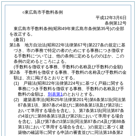
○東広島市手数料条例
平成12年3月6日
条例第12号
東広島市手数料条例(昭和49年東広島市条例第35号)の全部
を改正する。
(趣旨)
第1条
地方自治法
(昭和22年法律第67号)
第227条の規定に基
づき、市の事務で特定の者のためにする事務につき徴収す
る手数料については、他の条例に定めるもののほか、この
条例の定めるところによる。
(手数料を徴収する事務、手数料の名称及び手数料の金額)
第2条
手数料を徴収する事務、手数料の名称及び手数料の金
額は、次に掲げるとおりとする。
(1)
戸籍法
(昭和22年法律第224号)
に基づく戸籍に関する
事務につき手数料を徴収する事務、手数料の名称及び手
数料の金額は、
別表第1
のとおりとする。
(2)
建築基準法
(昭和25年法律第201号)
第6条第1項
(同法第
87条第1項、第87条の4並びに第88条第1項及び第2項に
おいて準用する場合を含む。)
、第7条第1項
(同法第87条
の4並びに第88条第1項及び第2項において準用する場合
を含む。)
及び第7条の3第1項
(同法第87条の4及び第88条
第1項において準用する場合を含む。)
の規定に基づく建
築物の確認等に関する申請の審査並びに同法第18条第2