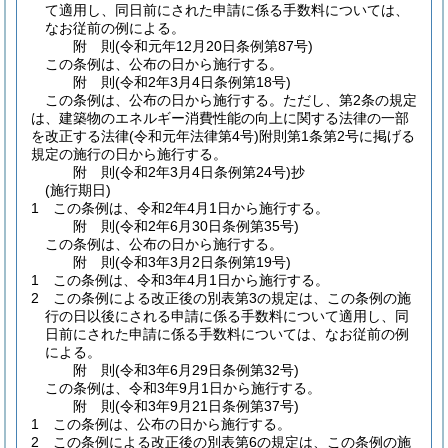
て適用し、同日前にされた申請に係る手数料については、
なお従前の例による。
附
則
(令和元年12月20日
条例第87号)
この条例は、公布の日から施行する。
附
則
(令和2年3月4日
条例第18号)
この条例は、公布の日から施行する。
ただし、第2条の規定
は、建築物のエネルギー消費性能の向上に関する法律の一部
を改正する法律
(令和元年法律第4号)
附則第1条第2号に掲げる
規定の施行の日から施行する。
附
則
(令和2年3月4日
条例第24号)
抄
(施行期日)
1
この条例は、令和2年4月1日から施行する。
附
則
(令和2年6月30日
条例第35号)
この条例は、公布の日から施行する。
附
則
(令和3年3月2日
条例第19号)
1
この条例は、令和3年4月1日から施行する。
2
この条例による改正後の別表第3の規定は、この条例の施
行の日以後にされる申請に係る手数料について適用し、同
日前にされた申請に係る手数料については、なお従前の例
による。
附
則
(令和3年6月29日
条例第32号)
この条例は、令和3年9月1日から施行する。
附
則
(令和3年9月21日
条例第37号)
1
この条例は、公布の日から施行する。
2
この条例による改正後の別表第6の規定は、この条例の施