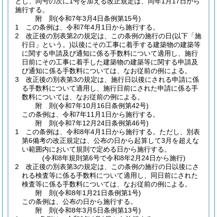
とし、同号の次に1号を加える改正規定は、同年1月17日から
施行する。
附
則
(令和7年3月4日
条例第15号)
1
この条例は、令和7年4月1日から施行する。
2
改正後の別表第2の規定は、この条例の施行の日
(以下「施
行日」という。)
以後にその工事に着手する建築物の建築等
に関する申請及び通知に係る手数料について適用し、施行
日前にその工事に着手した建築物の建築等に関する申請及
び通知に係る手数料については、なお従前の例による。
3
改正後の別表第3の規定は、施行日以後にされる申請に係
る手数料について適用し、施行日前にされた申請に係る手
数料については、なお従前の例による。
附
則
(令和7年10月16日
条例第42号)
この条例は、令和7年11月1日から施行する。
附
則
(令和7年12月24日
条例第46号)
1
この条例は、令和8年4月1日から施行する。
ただし、別表
第6備考の改正規定は、公布の日から起算して3月を超えな
い範囲内において規則で定める日から施行する。
(令和8年規則第6号で令和8年2月24日から施行)
2
改正後の別表第3の規定は、この条例の施行の日以後にさ
れる検査等に係る手数料について適用し、同日前にされた
検査等に係る手数料については、なお従前の例による。
附
則
(令和8年1月21日
条例第1号)
この条例は、公布の日から施行する。
附
則
(令和8年3月5日
条例第13号)