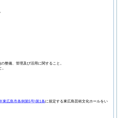
。
)
の整備、管理及び活用に関すること。
と。
6年東広島市条例第5号)
第1条
に規定する東広島芸術文化ホールをい