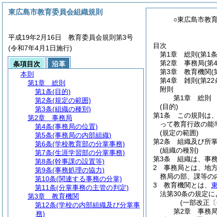
東広島市教育委員会組織規則
○東広島市教
平成19年2月16日 教育委員会規則第3号
目次
(令和7年4月1日施行)
第1章
総則
(第1
第2章
事務局
(第
条項目次
沿革
第3章
教育機関
(
本則
第4章
雑則
(第22
第1章
総則
附則
第1条
(目的)
第1章
総則
第2条
(規定の範囲)
(目的)
第3条
(組織の種別)
第1条
この規則は
第2章
事務局
って教育行政の能
第4条
(事務局の位置)
(規定の範囲)
第5条
(事務局の内部組織)
第2条
組織及び所
第6条
(学校教育部の分掌事務)
(組織の種別)
第7条
(生涯学習部の分掌事務)
第3条
組織は、事
第8条
(幹事課の設置等)
2
事務局とは、地
第9条
(事務処理の協力)
務局の部、課等の
第10条
(関連する事務の分掌)
3
教育機関とは、
第11条
(分掌事務の主管の判定)
法第30条の規定
第3章
教育機関
(一部改正〔
第12条
(学校の内部組織及び分掌事
第2章
事務
務)