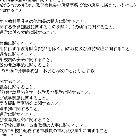
げるもののほか、教育委員会の所掌事務で他の所掌に属さないものに
関すること。
する教材用具その他物品の購入に関すること。
関する予算
(施設に関するものを除く。)
の執行に関すること。
運営に係る契約に関すること。
整備に関すること。
用に供する教育財産
(物品を除く。)
の取得及び維持管理に関すること。
調査に関すること。
学校内の安全に関すること。
設の開放事業に関すること。
課の各係の分掌事務は、おおむね次のとおりとする。
関すること。
議会に関すること。
並びに幼児の入学、転学及び退学に関すること。
び就学奨励に関すること。
学支援制度審議会に関すること。
還事務に関すること。
運営に関すること。
び教職員組織に関すること。
び学校に勤務する市職員の人事に関すること。
びに学校に勤務する市職員の福利及び厚生に関すること。