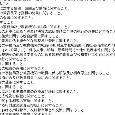
ること。
に対する要望、請願及び陳情に関すること。
の教育長又は委員の秘書に関すること。
の会議に関すること。
すること。
の事務局及び教育機関の組織に関すること。
の所掌に係る予算及び決算の総括並びに予算の執行の調整に関するこ
施策に関する総合計画に関すること。
事務に係る総合的な調整及び管理に関すること。
の事務局及び教育機関の職員
(市町村立学校職員給与負担法
(昭和23年
において同じ。)
に係る人事、給与、勤務時間その他の勤務条件に関す
規則その他教育委員会の定める規程の審査及び公布並びに令達に関す
彰に関すること。
に関すること。
の職員の任用に関すること。
の事務局及び教育機関の職員に係る研修及び福利厚生に関すること。
済組合及び教育職員互助組合に関すること。
の受納に関すること。
に関すること。
における事務事業の点検及び評価に関すること。
広報及び広聴に関すること。
関する相談の実施に関すること。
る行財政の調査及び統計に関すること。
おける姉妹都市、友好都市等との交流に関すること。
る情報機器の整備に関すること。