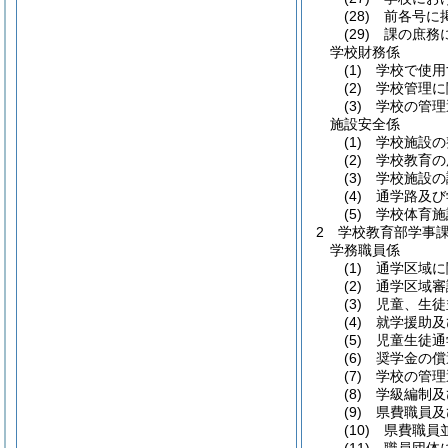
(28)
前各号に掲
(29)
課の庶務に
学校財務係
(1)
学校で使用
(2)
学校管理に
(3)
学校の管理
施設安全係
(1)
学校施設の
(2)
学校教育の
(3)
学校施設の
(4)
通学路及び
(5)
学校体育施
2
学校教育部学事
学務職員係
(1)
通学区域に
(2)
通学区域審
(3)
児童、生徒
(4)
就学援助及
(5)
児童生徒通
(6)
奨学金の償
(7)
学校の管理
(8)
学級編制及
(9)
県費職員及
(10)
県費職員並