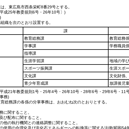
は、東広島市西条栄町8番29号とする。
平成25年教委規則6号・26年10号〕)
)
部組織を次のとおり設置する。
課
教育総務課
教育総務
学事課
学務職員
指導課
生涯学習課
地域の学
スポーツ振興課
生涯スポ
文化課
文化財係
青少年育成課
放課後児
平成21年教委規則1号・25年4号・26年10号・28年6号・29年6号・11
事務)
教育総務課の各係の分掌事務は、おおむね次のとおりとする。
務に関すること。
及び配布に関すること。
の他の執行機関との連絡調整に関すること。
の使用の合理化及び非化石エネルギーへの転換等に関する法律
(昭和54