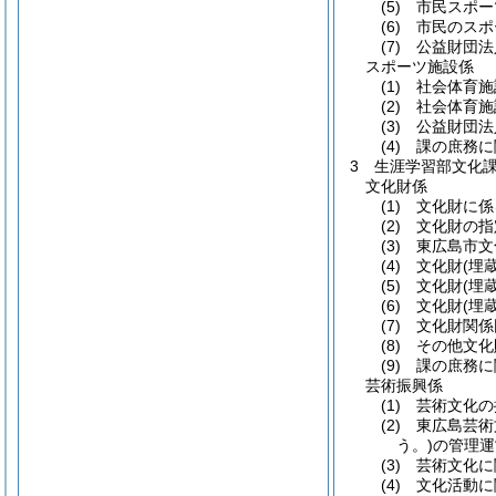
(5)
市民スポー
(6)
市民のスポ
(7)
公益財団法
スポーツ施設係
(1)
社会体育施
(2)
社会体育施
(3)
公益財団法
(4)
課の庶務に
3
生涯学習部文化
文化財係
(1)
文化財に係
(2)
文化財の指
(3)
東広島市文
(4)
文化財
(埋
(5)
文化財
(埋
(6)
文化財
(埋
(7)
文化財関係
(8)
その他文化
(9)
課の庶務に
芸術振興係
(1)
芸術文化の
(2)
東広島芸術
う。)
の管理運
(3)
芸術文化に
(4)
文化活動に