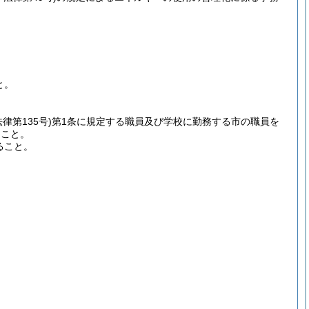
と。
法律第135号)
第1条に規定する職員及び学校に勤務する市の職員を
ること。
ること。