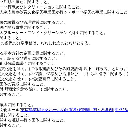
ツ活動の推進に関すること。
ーツ行事及びレクリエーションに関すること。
人東広島市教育文化振興事業団が行うスポーツ振興の事業に関すること
設の設置及び管理運営に関すること。
設の開放事業に関すること。
人ブルーシー・アンド・グリーンランド財団に関すること。
関すること。
課の各係の分掌事務は、おおむね次のとおりとする。
る基本方針の企画立案に関すること。
定、認定及び選定に関すること。
化財保護審議会に関すること。
蔵文化財を除く。)
に係る施設及びその附属設備
(以下「施設等」という。
蔵文化財を除く。)
の保護、保存及び活用並びにこれらの指導に関するこ
蔵文化財を除く。)
の調査研究に関すること。
団体の育成に関すること。
財
(埋蔵文化財を除く。)
に関すること。
関すること。
振興に関すること。
文化ホール
(
東広島芸術文化ホールの設置及び管理に関する条例
(平成2
営に関すること。
関する活動を行う団体に関すること。
関すること。