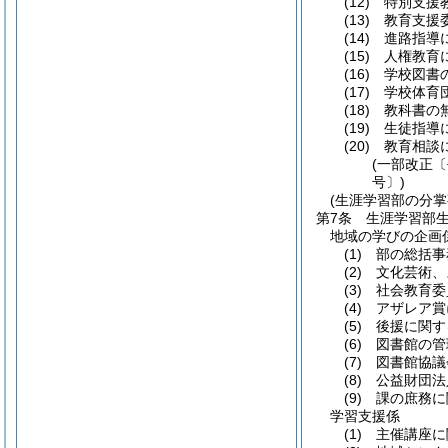
(12)
特別支援教
(13)
教育支援委
(14)
進路指導に
(15)
人権教育に
(16)
学校図書の
(17)
学校体育団
(18)
教科書の無
(19)
生徒指導に
(20)
教育相談に
(一部改正〔
号〕)
(生涯学習部の分掌
第7条
生涯学習部
地域の学びの企画
(1)
部の総括事
(2)
文化芸術、ス
(3)
社会教育委
(4)
アザレア賞
(5)
後援に関す
(6)
図書館の管
(7)
図書館協議
(8)
公益財団法
(9)
課の庶務に
学習支援係
(1)
主催講座に