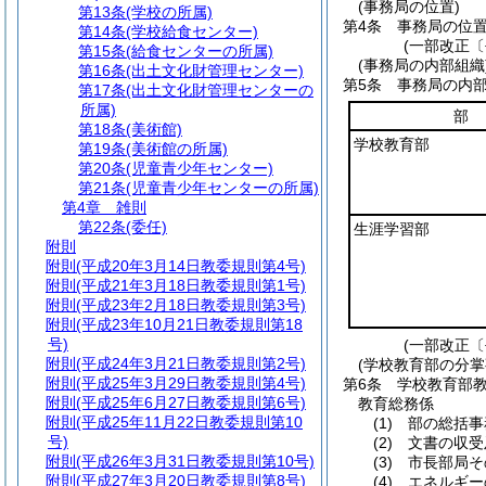
(事務局の位置)
第13条
(学校の所属)
第4条
事務局の位置
第14条
(学校給食センター)
(一部改正〔
第15条
(給食センターの所属)
(事務局の内部組織
第16条
(出土文化財管理センター)
第5条
事務局の内
第17条
(出土文化財管理センターの
所属)
部
第18条
(美術館)
学校教育部
第19条
(美術館の所属)
第20条
(児童青少年センター)
第21条
(児童青少年センターの所属)
第4章
雑則
第22条
(委任)
生涯学習部
附則
附則
(平成20年3月14日教委規則第4号)
附則
(平成21年3月18日教委規則第1号)
附則
(平成23年2月18日教委規則第3号)
附則
(平成23年10月21日教委規則第18
号)
(一部改正〔
附則
(平成24年3月21日教委規則第2号)
(学校教育部の分掌
附則
(平成25年3月29日教委規則第4号)
第6条
学校教育部
附則
(平成25年6月27日教委規則第6号)
教育総務係
附則
(平成25年11月22日教委規則第10
(1)
部の総括事
号)
(2)
文書の収受
附則
(平成26年3月31日教委規則第10号)
(3)
市長部局そ
附則
(平成27年3月20日教委規則第8号)
(4)
エネルギー