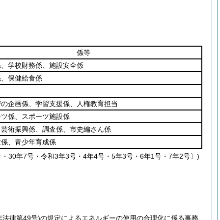
係等
係、学校財務係、施設安全係
係、保健給食係
びの企画係、学習支援係、人権教育担当
ーツ係、スポーツ施設係
、芸術振興係、調査係、市史編さん係
童係、青少年育成係
号・30年7号・令和3年3号・4年4号・5年3号・6年1号・7年2号〕)
年法律第49号)
の規定によるエネルギーの使用の合理化に係る事務