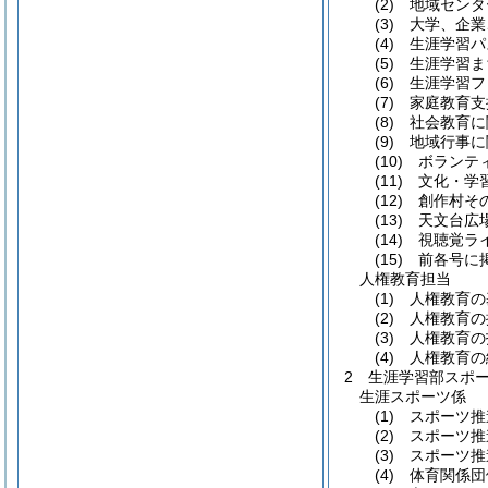
(2)
地域センター
(3)
大学、企業
(4)
生涯学習パ
(5)
生涯学習ま
(6)
生涯学習フ
(7)
家庭教育支
(8)
社会教育に
(9)
地域行事に
(10)
ボランティ
(11)
文化・学習
(12)
創作村その
(13)
天文台広場
(14)
視聴覚ライ
(15)
前各号に掲
人権教育担当
(1)
人権教育の
(2)
人権教育の
(3)
人権教育の
(4)
人権教育の
2
生涯学習部スポ
生涯スポーツ係
(1)
スポーツ推
(2)
スポーツ推
(3)
スポーツ推
(4)
体育関係団