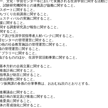
、文化・学習センター等において実施される生涯学習に関する活動に
、試験研究機関等との連携及び協働に関すること。
スポートに関すること。
ちづくり出前講座に関すること。
ェスティバルの実施に関すること。
援に関すること。
関する調査研究及び報告に関すること。
関すること。
ア及び生涯学習指導者人材バンクに関すること。
センターの管理運営に関すること。
他の社会教育施設の管理運営に関すること。
の管理運営に関すること。
ブラリーに関すること。
げるもののほか、生涯学習活動事業に関すること。
基本方針の企画立案に関すること。
推進計画に関すること。
指導及び助言に関すること。
総合調整に関すること。
ーツ振興課の各係の分掌事務は、おおむね次のとおりとする。
進審議会に関すること。
進計画の策定及び推進に関すること。
進委員に関すること。
体の育成強化に関すること。