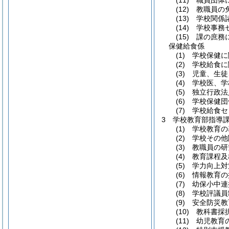
(11)
職員団体に
(12)
教職員の免
(13)
学校関係諸
(14)
学校事務セ
(15)
課の庶務に
保健給食係
(1)
学校保健に
(2)
学校給食に
(3)
児童、生徒
(4)
学校医、学
(5)
独立行政法
(6)
学校保健団
(7)
学校給食セ
3
学校教育部指導
(1)
学校教育の
(2)
学校その他
(3)
教職員の研
(4)
教育課程及
(5)
学力向上対
(6)
情報教育の
(7)
幼保小中連
(8)
学校評議員
(9)
安全防災教
(10)
教科書採択
(11)
幼児教育の