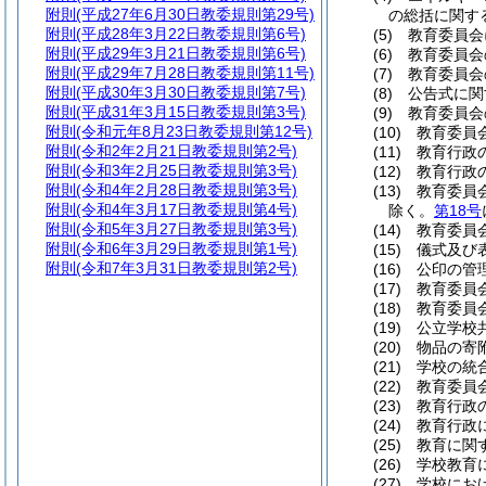
附則
(平成27年6月30日教委規則第29号)
の総括に関す
附則
(平成28年3月22日教委規則第6号)
(5)
教育委員会
附則
(平成29年3月21日教委規則第6号)
(6)
教育委員会
附則
(平成29年7月28日教委規則第11号)
(7)
教育委員会
附則
(平成30年3月30日教委規則第7号)
(8)
公告式に関
附則
(平成31年3月15日教委規則第3号)
(9)
教育委員会
附則
(令和元年8月23日教委規則第12号)
(10)
教育委員会
附則
(令和2年2月21日教委規則第2号)
(11)
教育行政の
附則
(令和3年2月25日教委規則第3号)
(12)
教育行政の
附則
(令和4年2月28日教委規則第3号)
(13)
教育委員会
附則
(令和4年3月17日教委規則第4号)
除く。
第18号
附則
(令和5年3月27日教委規則第3号)
(14)
教育委員会
附則
(令和6年3月29日教委規則第1号)
(15)
儀式及び表
附則
(令和7年3月31日教委規則第2号)
(16)
公印の管理
(17)
教育委員会
(18)
教育委員会
(19)
公立学校共
(20)
物品の寄附
(21)
学校の統合
(22)
教育委員会
(23)
教育行政の
(24)
教育行政に
(25)
教育に関す
(26)
学校教育に
(27)
学校におけ