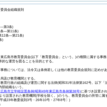
育委員会組織規則
条―第3条)
4条―第11条)
第12条―第21条)
条)
、東広島市教育委員会
(以下「教育委員会」という。)
の権限に属する事務
率的な運営を図ることを目的とする。
掌事務については、法令又は条例若しくは他の教育委員会規則に定めが
務局及び教育機関とする。
方教育行政の組織及び運営に関する法律
(昭和31年法律第162号。以下「
内部組織をいう。
東広島市立学校設置条例
(昭和49年東広島市条例第38号)
に基づき設置さ
により設置された教育機関
(学校を除く。)
のうち、教育委員会の所管に属
平成23年教委規則3号・26年10号・27年8号〕)
局