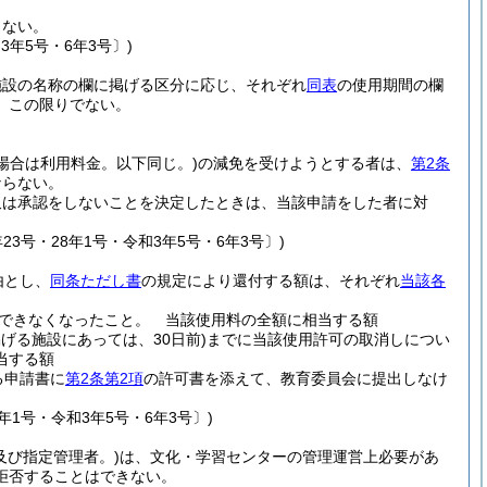
らない。
3年5号・6年3号〕)
施設の名称の欄に掲げる区分に応じ、それぞれ
同表
の使用期間の欄
、この限りでない。
場合は利用料金。以下同じ。)
の減免を受けようとする者は、
第2条
ならない。
又は承認をしないことを決定したときは、当該申請をした者に対
23号・28年1号・令和3年5号・6年3号〕)
由とし、
同条ただし書
の規定により還付する額は、それぞれ
当該各
できなくなったこと。 当該使用料の全額に相当する額
げる施設にあっては、30日前)
までに当該使用許可の取消しについ
当する額
る申請書に
第2条第2項
の許可書を添えて、教育委員会に提出しなけ
年1号・令和3年5号・6年3号〕)
及び指定管理者。)
は、文化・学習センターの管理運営上必要があ
拒否することはできない。