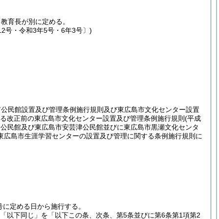
、教育長が別に定める。
12号・令和3年5号・6年3号〕)
市公民館設置及び管理条例施行規則及び東広島市文化センター設置
る改正前の東広島市文化センター設置及び管理条例施行規則
(平成
和公民館及び東広島市安芸津公民館並びに東広島市黒瀬文化センタ
東広島市生涯学習センターの設置及び管理に関する条例施行規則に
号に定める日から施行する。
「以下同じ」を「以下この条、次条、第5条並びに第6条第1項第2