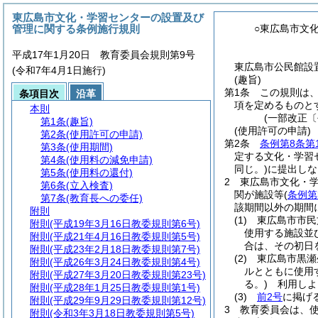
東広島市文化・学習センターの設置及び
管理に関する条例施行規則
○東広島市文
平成17年1月20日 教育委員会規則第9号
東広島市公民館設置
(令和7年4月1日施行)
(趣旨)
第1条
この規則は
条項目次
沿革
項を定めるものと
本則
(一部改正〔
第1条
(趣旨)
(使用許可の申請)
第2条
(使用許可の申請)
第2条
条例第8条第
第3条
(使用期間)
定する文化・学習
第4条
(使用料の減免申請)
同じ。)
に提出しな
第5条
(使用料の還付)
2
東広島市文化・
第6条
(立入検査)
関が施設等
(
条例第
第7条
(教育長への委任)
該期間以外の期間
附則
(1)
東広島市市民
附則
(平成19年3月16日教委規則第6号)
使用する施設並
附則
(平成21年4月16日教委規則第5号)
合は、その初日
附則
(平成23年2月18日教委規則第7号)
(2)
東広島市黒瀬
附則
(平成26年3月24日教委規則第4号)
ルとともに使用
附則
(平成27年3月20日教委規則第23号)
る。)
利用しよう
附則
(平成28年1月25日教委規則第1号)
(3)
前2号
に掲げ
附則
(平成29年9月29日教委規則第12号)
3
教育委員会は、
附則
(令和3年3月18日教委規則第5号)