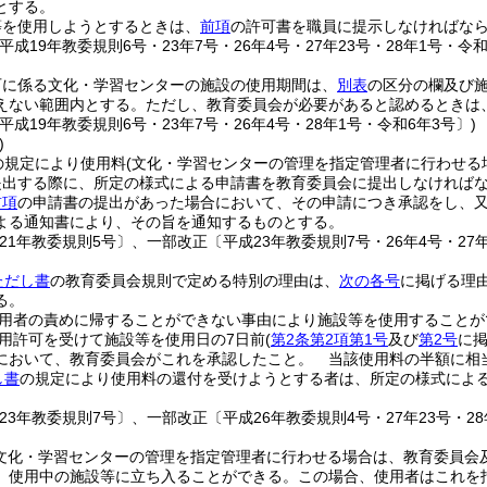
とする。
等を使用しようとするときは、
前項
の許可書を職員に提示しなければな
平成19年教委規則6号・23年7号・26年4号・27年23号・28年1号・令和
可に係る文化・学習センターの施設の使用期間は、
別表
の区分の欄及び
えない範囲内とする。
ただし、教育委員会が必要があると認めるときは
平成19年教委規則6号・23年7号・26年4号・28年1号・令和6年3号〕)
)
の規定により使用料
(文化・学習センターの管理を指定管理者に行わせる
提出する際に、所定の様式による申請書を教育委員会に提出しなければ
前項
の申請書の提出があった場合において、その申請につき承認をし、
よる通知書により、その旨を通知するものとする。
21年教委規則5号〕、一部改正〔平成23年教委規則7号・26年4号・27年
ただし書
の教育委員会規則で定める特別の理由は、
次の各号
に掲げる理
る。
用者の責めに帰することができない事由により施設等を使用することが
用許可を受けて施設等を使用日の7日前
(
第2条第2項第1号
及び
第2号
に掲
において、教育委員会がこれを承認したこと。 当該使用料の半額に相
し書
の規定により使用料の還付を受けようとする者は、所定の様式によ
23年教委規則7号〕、一部改正〔平成26年教委規則4号・27年23号・28
(文化・学習センターの管理を指定管理者に行わせる場合は、教育委員会
、使用中の施設等に立ち入ることができる。
この場合、使用者はこれを