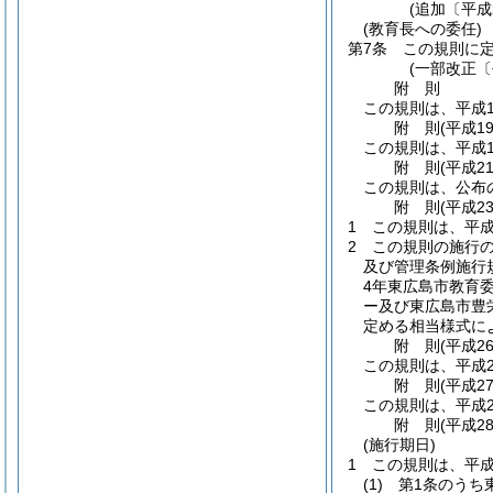
(追加〔平成
(教育長への委任)
第7条
この規則に
(一部改正〔
附
則
この規則は、平成1
附
則
(平成1
この規則は、平成1
附
則
(平成2
この規則は、公布
附
則
(平成2
1
この規則は、平成
2
この規則の施行
及び管理条例施行
4年東広島市教育委
ー及び東広島市豊
定める相当様式に
附
則
(平成2
この規則は、平成2
附
則
(平成2
この規則は、平成2
附
則
(平成2
(施行期日)
1
この規則は、平成
(1)
第1条のうち