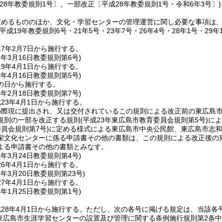
28年教委規則1号〕、一部改正〔平成28年教委規則1号・令和6年3号〕)
定めるもののほか、文化・学習センターの管理運営に関し必要な事項は
平成19年教委規則6号・21年5号・23年7号・26年4号・28年1号・29年
7年2月7日から施行する。
9年3月16日
教委規則第6号)
9年4月1日から施行する。
1年4月16日
教委規則第5号)
の日から施行する。
3年2月18日
教委規則第7号)
23年4月1日から施行する。
の際現に提出され、又は交付されているこの規則による改正前の東広島
規則の一部を改正する規則
(平成23年東広島市教育委員会規則第5号)
によ
員会規則第7号)
に定める様式による東広島市中央公民館、東広島市志
栄文化センターに係る申請書その他の書類は、この規則による改正後の
よる申請書その他の書類とみなす。
6年3月24日
教委規則第4号)
6年4月1日から施行する。
7年3月20日
教委規則第23号)
7年4月1日から施行する。
8年1月25日
教委規則第1号)
28年4月1日から施行する。
ただし、次の各号に掲げる規定は、当該各
東広島市生涯学習センターの設置及び管理に関する条例施行規則第2条中