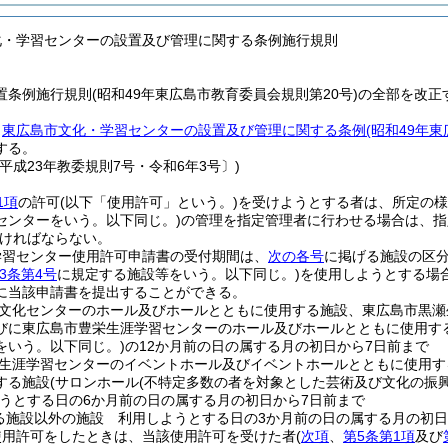
化・学習センターの設置及び管理に関する条例施行規則
条例施行規則(昭和49年東広島市教育委員会規則第20号)の全部を改正
、
東広島市文化・学習センターの設置及び管理に関する条例
(昭和49年
する。
平成23年教委規則7号・令和6年3号〕)
1項
の許可
(以下「使用許可」という。)
を受けようとする者は、所定の様
センターをいう。以下同じ。)
の管理を指定管理者に行わせる場合は、指
ければならない。
学習センター使用許可申請書の受付期間は、
次の各号
に掲げる施設の区
3条第4号
に規定する施設等をいう。以下同じ。)
を使用しようとする場
に当該申請書を提出することができる。
文化センターのホール及びホールとともに使用する施設、東広島市黒瀬
びに東広島市豊栄生涯学習センターのホール及びホールとともに使用す
をいう。以下同じ。)
の12か月前の日の属する月の初日から7日前まで
生涯学習センターのイベントホール及びイベントホールとともに使用す
する施設
(サロンホール
(不特定多数の者を対象とした芸術及び文化の振
とする日の6か月前の日の属する月の初日から7日前まで
る施設以外の施設 利用しようとする日の3か月前の日の属する月の初日
使用許可をしたときは、当該使用許可を受けた者
(
次項
、
第5条第1項
及び