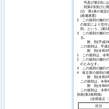
号及び第2項に
則第2項並びに
(2)
第1条の規定
(経過措置)
2
この規則の施行
の規定により交付
則」という。)
第2
3
この規則の施行
る。
附
則
(平成2
この規則は、平成2
附
則
(令和3
1
この規則は、令和
2
この規則の施行
のとみなす。
3
この規則の施行
4
改正前の規則の
附
則
(令和3
この規則は、令和
附
則
(令和6
この規則は、令和
別表
(第3条関係)
(全部改正〔
区分