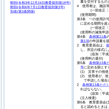
書を交付するもの
附則
(令和3年12月24日教委規則第18号)
4
使用者は、施設
附則
(令和6年7月1日教委規則第3号)
(一部改正〔
別表
(第3条関係)
(使用期間)
第3条
一の使用許
に定める期間を超
(一部改正〔
(使用料の減免申請
第4条
条例第11条
第1項
の申請書を
2
教育委員会は、
し、所定の様式に
(追加〔平成
(使用料の還付)
第5条
条例第13条
号
に定める額とす
(1)
災害その他使
(2)
使用者が、使
て申請した場合
2
条例第13条ただ
ればならない。
(追加〔平成
(立入検査)
第6条
教育委員会
ると認めるときは