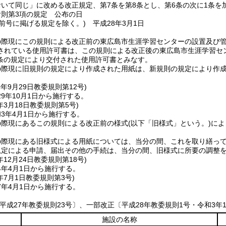
おいて同じ」に改める改正規定、第7条を第8条とし、第6条の次に1条を
附則第3項の規定 公布の日
(前号に掲げる規定を除く。)
平成28年3月1日
の際現にこの規則による改正前の東広島市生涯学習センターの設置及び
されている使用許可書は、この規則による改正後の東広島市生涯学習セ
条の規定により交付された使用許可書とみなす。
の際現に旧規則の規定により作成された用紙は、新規則の規定により作
9年9月29日
教委規則第12号)
9年10月1日から施行する。
年3月18日
教委規則第5号)
3年4月1日から施行する。
の際現にあるこの規則による改正前の様式
(以下「旧様式」という。)
によ
の際現にある旧様式による用紙については、当分の間、これを取り繕っ
規定による申請、届出その他の手続は、当分の間、旧様式に所要の調整
年12月24日
教委規則第18号)
4年4月1日から施行する。
年7月1日
教委規則第3号)
7年4月1日から施行する。
平成27年教委規則23号〕、一部改正〔平成28年教委規則1号・令和3年1
施設の名称