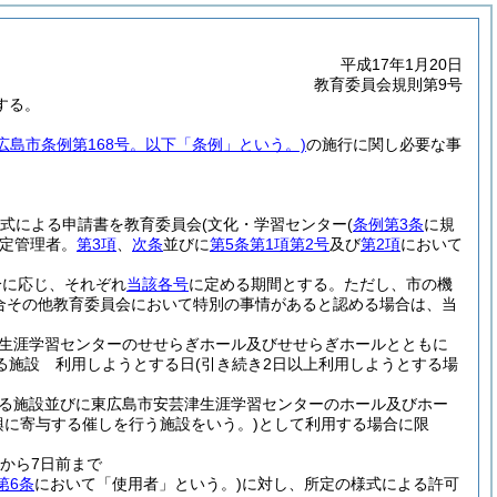
平成17年1月20日
教育委員会規則第9号
する。
東広島市条例第168号。以下「条例」という。)
の施行に関し必要な事
式による申請書を教育委員会
(文化・学習センター
(
条例第3条
に規
定管理者。
第3項
、
次条
並びに
第5条第1項第2号
及び
第2項
において
分に応じ、それぞれ
当該各号
に定める期間とする。
ただし、市の機
合その他教育委員会において特別の事情があると認める場合は、当
生涯学習センターのせせらぎホール及びせせらぎホールとともに
る施設 利用しようとする日
(引き続き2日以上利用しようとする場
る施設並びに東広島市安芸津生涯学習センターのホール及びホー
興に寄与する催しを行う施設をいう。)
として利用する場合に限
から7日前まで
第6条
において「使用者」という。)
に対し、所定の様式による許可