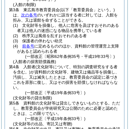
(入館の制限)
第3条
東広島市教育委員会
(以下「教育委員会」という。)
は、
次の各号
のいずれかに該当する者に対しては、入館を
拒み、又は退館を命ずることができる。
(1)
文化財等を損傷し、他人に危害を及ぼすおそれのある
者又は他人の迷惑になる物品を携帯している者
(2)
秩序又は風俗を乱すおそれのある者
(3)
保護者の伴わない幼児
(4)
前各号
に定めるもののほか、資料館の管理運営上支障
があると認められる者
(一部改正〔昭和62年条例35号・平成19年33号〕)
(入館者の損害賠償義務)
第4条
入館者
(文化財等について、特別の調査研究をする者
を含む。)
が資料館の文化財等、建物又は備品等を損傷し、
汚損し、又は滅失したときは、教育委員会の認定に基づき
これを原形に復し、又はその損害を賠償しなければならな
い。
(一部改正〔平成19年条例33号〕)
(文化財等の貸出制限)
第5条
資料館の文化財等は貸出しできないものとする。
ただ
し、教育委員会が学術研究又は公開のために必要と認めた
ときは、この限りでない。
(一部改正〔平成19年条例33号〕)
(文化財等の出品、寄託又は寄贈)