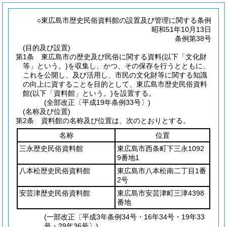
○東広島市歴史民俗資料館の設置及び管理に関する条例
昭和51年10月13日
条例第38号
(目的及び設置)
第1条
東広島市の歴史及び民俗に関する資料
(以下「文化財
等」という。)
を収集し、かつ、その保存を行うとともに、
これを公開し、及び活用し、市民の文化財等に関する知識
の向上に資することを目的として、東広島市歴史民俗資料
館
(以下「資料館」という。)
を設置する。
(全部改正〔平成19年条例33号〕)
(名称及び位置)
第2条
資料館の名称及び位置は、次のとおりとする。
名称
位置
三永歴史民俗資料館
東広島市西条町下三永1092
9番地1
八本松歴史民俗資料館
東広島市八本松南二丁目1番
2号
安芸津歴史民俗資料館
東広島市安芸津町三津4398
番地
(一部改正〔平成3年条例34号・16年34号・19年33
号・29年36号〕)