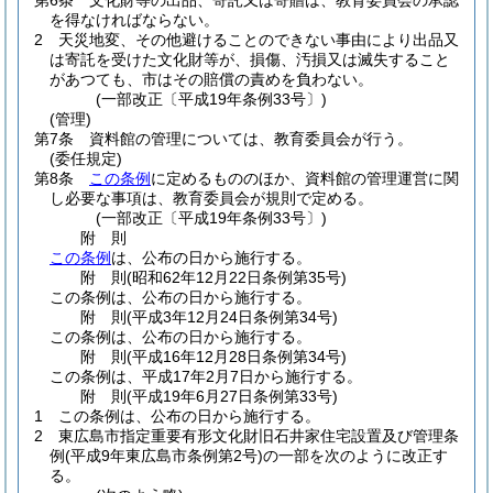
第6条
文化財等の出品、寄託又は寄贈は、教育委員会の承認
を得なければならない。
2
天災地変、その他避けることのできない事由により出品又
は寄託を受けた文化財等が、損傷、汚損又は滅失すること
があつても、市はその賠償の責めを負わない。
(一部改正〔平成19年条例33号〕)
(管理)
第7条
資料館の管理については、教育委員会が行う。
(委任規定)
第8条
この条例
に定めるもののほか、資料館の管理運営に関
し必要な事項は、教育委員会が規則で定める。
(一部改正〔平成19年条例33号〕)
附
則
この条例
は、公布の日から施行する。
附
則
(昭和62年12月22日
条例第35号)
この条例は、公布の日から施行する。
附
則
(平成3年12月24日
条例第34号)
この条例は、公布の日から施行する。
附
則
(平成16年12月28日
条例第34号)
この条例は、平成17年2月7日から施行する。
附
則
(平成19年6月27日
条例第33号)
1
この条例は、公布の日から施行する。
2
東広島市指定重要有形文化財旧石井家住宅設置及び管理条
例
(平成9年東広島市条例第2号)
の一部を次のように改正す
る。