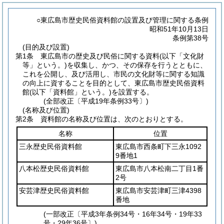
○東広島市歴史民俗資料館の設置及び管理に関する条例
昭和51年10月13日
条例第38号
(目的及び設置)
第1条
東広島市の歴史及び民俗に関する資料
(以下「文化財
等」という。)
を収集し、かつ、その保存を行うとともに、
これを公開し、及び活用し、市民の文化財等に関する知識
の向上に資することを目的として、東広島市歴史民俗資料
館
(以下「資料館」という。)
を設置する。
(全部改正〔平成19年条例33号〕)
(名称及び位置)
第2条
資料館の名称及び位置は、次のとおりとする。
名称
位置
三永歴史民俗資料館
東広島市西条町下三永1092
9番地1
八本松歴史民俗資料館
東広島市八本松南二丁目1番
2号
安芸津歴史民俗資料館
東広島市安芸津町三津4398
番地
(一部改正〔平成3年条例34号・16年34号・19年33
号・29年36号〕)