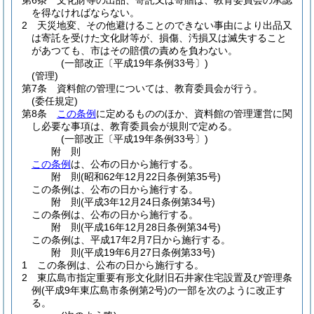
第6条
文化財等の出品、寄託又は寄贈は、教育委員会の承認
を得なければならない。
2
天災地変、その他避けることのできない事由により出品又
は寄託を受けた文化財等が、損傷、汚損又は滅失すること
があつても、市はその賠償の責めを負わない。
(一部改正〔平成19年条例33号〕)
(管理)
第7条
資料館の管理については、教育委員会が行う。
(委任規定)
第8条
この条例
に定めるもののほか、資料館の管理運営に関
し必要な事項は、教育委員会が規則で定める。
(一部改正〔平成19年条例33号〕)
附
則
この条例
は、公布の日から施行する。
附
則
(昭和62年12月22日
条例第35号)
この条例は、公布の日から施行する。
附
則
(平成3年12月24日
条例第34号)
この条例は、公布の日から施行する。
附
則
(平成16年12月28日
条例第34号)
この条例は、平成17年2月7日から施行する。
附
則
(平成19年6月27日
条例第33号)
1
この条例は、公布の日から施行する。
2
東広島市指定重要有形文化財旧石井家住宅設置及び管理条
例
(平成9年東広島市条例第2号)
の一部を次のように改正す
る。