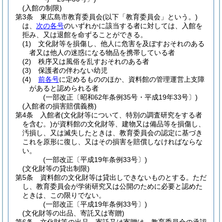
(入館の制限)
第3条
東広島市教育委員会
(以下「教育委員会」という。)
は、
次の各号
のいずれかに該当する者に対しては、入館を
拒み、又は退館を命ずることができる。
(1)
文化財等を損傷し、他人に危害を及ぼすおそれのある
者又は他人の迷惑になる物品を携帯している者
(2)
秩序又は風俗を乱すおそれのある者
(3)
保護者の伴わない幼児
(4)
前各号
に定めるもののほか、資料館の管理運営上支障
があると認められる者
(一部改正〔昭和62年条例35号・平成19年33号〕)
(入館者の損害賠償義務)
第4条
入館者
(文化財等について、特別の調査研究をする者
を含む。)
が資料館の文化財等、建物又は備品等を損傷し、
汚損し、又は滅失したときは、教育委員会の認定に基づき
これを原形に復し、又はその損害を賠償しなければならな
い。
(一部改正〔平成19年条例33号〕)
(文化財等の貸出制限)
第5条
資料館の文化財等は貸出しできないものとする。
ただ
し、教育委員会が学術研究又は公開のために必要と認めた
ときは、この限りでない。
(一部改正〔平成19年条例33号〕)
(文化財等の出品、寄託又は寄贈)