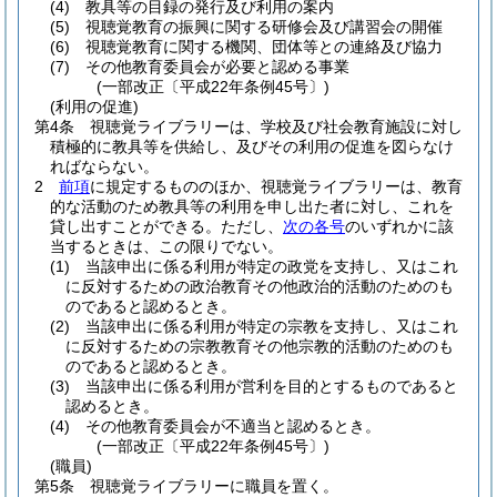
(4)
教具等の目録の発行及び利用の案内
(5)
視聴覚教育の振興に関する研修会及び講習会の開催
(6)
視聴覚教育に関する機関、団体等との連絡及び協力
(7)
その他教育委員会が必要と認める事業
(一部改正〔平成22年条例45号〕)
(利用の促進)
第4条
視聴覚ライブラリーは、学校及び社会教育施設に対し
積極的に教具等を供給し、及びその利用の促進を図らなけ
ればならない。
2
前項
に規定するもののほか、視聴覚ライブラリーは、教育
的な活動のため教具等の利用を申し出た者に対し、これを
貸し出すことができる。
ただし、
次の各号
のいずれかに該
当するときは、この限りでない。
(1)
当該申出に係る利用が特定の政党を支持し、又はこれ
に反対するための政治教育その他政治的活動のためのも
のであると認めるとき。
(2)
当該申出に係る利用が特定の宗教を支持し、又はこれ
に反対するための宗教教育その他宗教的活動のためのも
のであると認めるとき。
(3)
当該申出に係る利用が営利を目的とするものであると
認めるとき。
(4)
その他教育委員会が不適当と認めるとき。
(一部改正〔平成22年条例45号〕)
(職員)
第5条
視聴覚ライブラリーに職員を置く。