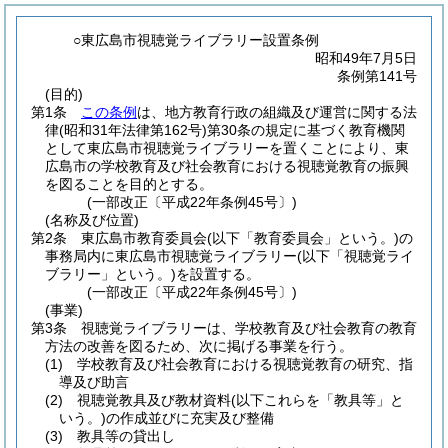
○東広島市視聴覚ライブラリー設置条例
昭和49年7月5日
条例第141号
(目的)
第1条
この条例
は、地方教育行政の組織及び運営に関する法
律
(昭和31年法律第162号)
第30条の規定に基づく教育機関
として東広島市視聴覚ライブラリーを置くことにより、東
広島市の学校教育及び社会教育における視聴覚教育の振興
を図ることを目的とする。
(一部改正〔平成22年条例45号〕)
(名称及び位置)
第2条
東広島市教育委員会
(以下「教育委員会」という。)
の
事務局内に東広島市視聴覚ライブラリー
(以下「視聴覚ライ
ブラリー」という。)
を設置する。
(一部改正〔平成22年条例45号〕)
(事業)
第3条
視聴覚ライブラリーは、学校教育及び社会教育の教育
方法の改善を図るため、次に掲げる事業を行う。
(1)
学校教育及び社会教育における視聴覚教育の研究、指
導及び助言
(2)
視聴覚教具及び教材資料
(以下これらを「教具等」と
いう。)
の作成並びに充実及び整備
(3)
教具等の貸出し