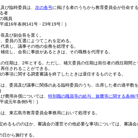
員及び臨時委員は、
次の各号
に掲げる者のうちから教育委員会が任命す
る者
の職員
平成16年条例141号・23年19号〕)
会長及び副会長を置く。
は、委員の互選によつてこれを定める。
を代表し、議事その他の会務を総理する。
を補佐し、会長に事故があるときは、その職務を代理する。
の任期は、2年とする。
ただし、補欠委員の任期は前任者の残任期間と
、再任されることができる。
別の事項に関する調査審議を終了したときは退任するものとする。
事は、委員及び議事に関係のある臨時委員のうち、出席した者の過半数
)
及び費用弁償については、
特別職の職員等の給与、旅費等に関する条例
平成元年条例5号〕)
務は、東広島市教育委員会事務局において処理する。
定めるもののほか、審議会の運営その他必要な事項については、審議会
の日から施行する。