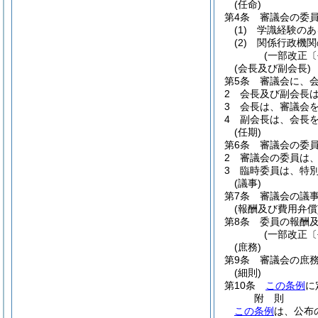
(任命)
第4条
審議会の委
(1)
学識経験のあ
(2)
関係行政機関
(一部改正〔
(会長及び副会長)
第5条
審議会に、
2
会長及び副会長
3
会長は、審議会
4
副会長は、会長
(任期)
第6条
審議会の委員
2
審議会の委員は
3
臨時委員は、特
(議事)
第7条
審議会の議
(報酬及び費用弁償
第8条
委員の報酬
(一部改正〔
(庶務)
第9条
審議会の庶
(細則)
第10条
この条例
に
附
則
この条例
は、公布