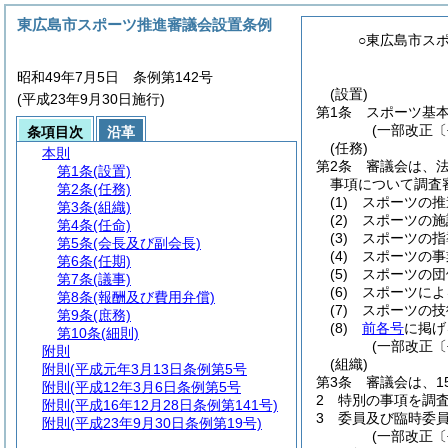
東広島市スポーツ推進審議会設置条例
○東広島市ス
昭和49年7月5日 条例第142号
(設置)
(平成23年9月30日施行)
第1条
スポーツ基
(一部改正〔
条項目次
沿革
(任務)
本則
第2条
審議会は、法
第1条
(設置)
事項について調査
第2条
(任務)
(1)
スポーツの推
第3条
(組織)
(2)
スポーツの施
第4条
(任命)
(3)
スポーツの指
第5条
(会長及び副会長)
(4)
スポーツの事
第6条
(任期)
(5)
スポーツの団
第7条
(議事)
(6)
スポーツによ
第8条
(報酬及び費用弁償)
(7)
スポーツの技
第9条
(庶務)
(8)
前各号
に掲げ
第10条
(細則)
(一部改正〔
附則
(組織)
附則
(平成元年3月13日条例第5号
第3条
審議会は、1
附則
(平成12年3月6日条例第5号
2
特別の事項を調
附則
(平成16年12月28日条例第141号)
3
委員及び臨時委
附則
(平成23年9月30日条例第19号)
(一部改正〔