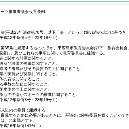
ポーツ推進審議会設置条例
本法
(平成23年法律第78号。以下「法」という。)
第31条の規定に基づき
平成12年条例5号・23年19号〕)
第35条に規定するもののほか、東広島市教育委員会
(以下「教育委員会
審議し、及びこれらの事項に関して教育委員会に建議する。
進に関する計画に関すること。
設及び設備の整備に関すること。
導者の養成及びその資質の向上に関すること。
業の実施及び奨励に関すること。
体の育成に関すること。
る事故の防止に関すること。
術水準の向上に関すること。
るもののほかスポーツの推進に関すること。
平成12年条例5号・23年19号〕)
5人以内の委員で組織する。
査審議するために必要があるときは、審議会に臨時委員を置くことがで
員は、非常勤とする。
平成16年条例141号〕)