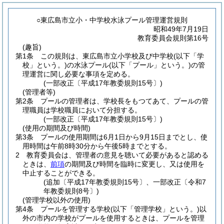
○東広島市立小・中学校水泳プール管理運営規則
昭和49年7月19日
教育委員会規則第16号
(趣旨)
第1条
この規則は、東広島市立小学校及び中学校
(以下「学
校」という。)
の水泳プール
(以下「プール」という。)
の管
理運営に関し必要な事項を定める。
(一部改正〔平成17年教委規則15号〕)
(管理者等)
第2条
プールの管理者は、学校長をもつてあて、プールの管
理職員は学校職員において分担する。
(一部改正〔平成17年教委規則15号〕)
(使用の期間及び時間)
第3条
プールの使用期間は6月1日から9月15日までとし、使
用時間は午前8時30分から午後5時までとする。
2
教育委員会は、管理者の意見を聴いて必要があると認める
ときは、
前項
の期間及び時間を臨時に変更し、又は使用を
中止することができる。
(追加〔平成17年教委規則15号〕、一部改正〔令和7
年教委規則8号〕)
(管理学校以外の使用)
第4条
プールを管理する学校
(以下「管理学校」という。)
以
外の市内の学校がプールを使用するときは、プールを管理