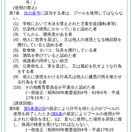
号〕)
(使用の禁止)
第7条
次の各号
に該当する者は、プールを使用してはならな
い。
(1)
学校において水泳を禁止された児童生徒
(陽転者等)
(2)
伝染性の病気にかかっていると認めた者
(3)
てんかん、眼疾患がある者
(4)
他人に危害を及ぼし、又は他人の迷惑となる物品類を
携行していると認める者
(5)
飲食物、タバコ、玩具を携行している者
(6)
酒気を帯びていると認めた者
(7)
保護者の同伴しない幼児
(8)
公衆衛生上、害を及ぼし、又は風紀を乱すような行為
をする者
(9)
他人に迷惑をかける行為又は他人に嫌悪の情を催させ
る行為をする者
(10)
その他教育委員会が不適当と認めた者
(一部改正〔昭和58年教委規則4号・62年6号・平成
17年15号〕)
(原状回復)
第8条
第5条第2項
の規定により許可を得たものがプールの
使用を終了したとき
(
第6条
の規定によりプールの使用が中
止された場合を含む。)
は、直ちに使用した場所を原状に復
し、係員の検査を受けなければならない。
(一部改正〔昭和58年教委規則4号・平成17年15