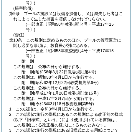
号〕)
(損害賠償)
第9条
プールの施設又は設備を損傷し、又は滅失した者はこ
れによって生じた損害を賠償しなければならない。
(一部改正〔昭和58年教委規則4号・平成17年15
号〕)
(委任)
第10条
この規則に定めるもののほか、プールの管理運営に
関し必要な事項は、教育長が別に定める。
(一部改正〔昭和58年教委規則4号・平成17年15
号〕)
附
則
この規則は、公布の日から施行する。
附
則
(昭和58年3月22日
教委規則第4号)
この規則は、昭和58年4月1日から施行する。
附
則
(昭和62年12月22日
教委規則第6号)
この規則は、公布の日から施行する。
附
則
(平成17年1月20日
教委規則第15号)
この規則は、平成17年2月7日から施行する。
附
則
(令和3年3月18日
教委規則第5号)
1
この規則は、令和3年4月1日から施行する。
2
この規則の施行の際現にあるこの規則による改正前の様式
(以下「旧様式」という。)
により使用されている書類は、
この規則による改正後の様式によるものとみなす。
3
この規則の施行の際現にある旧様式による用紙について