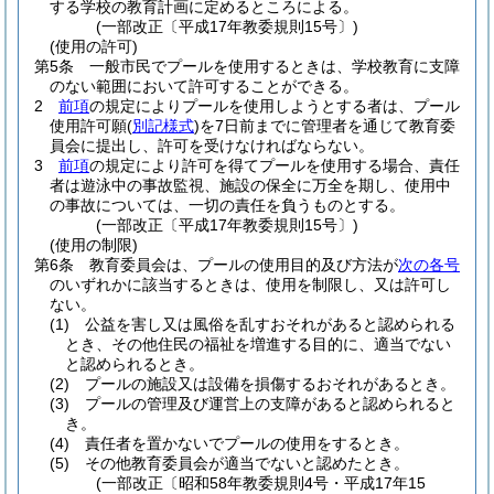
する学校の教育計画に定めるところによる。
(一部改正〔平成17年教委規則15号〕)
(使用の許可)
第5条
一般市民でプールを使用するときは、学校教育に支障
のない範囲において許可することができる。
2
前項
の規定によりプールを使用しようとする者は、プール
使用許可願
(
別記様式
)
を7日前までに管理者を通じて教育委
員会に提出し、許可を受けなければならない。
3
前項
の規定により許可を得てプールを使用する場合、責任
者は遊泳中の事故監視、施設の保全に万全を期し、使用中
の事故については、一切の責任を負うものとする。
(一部改正〔平成17年教委規則15号〕)
(使用の制限)
第6条
教育委員会は、プールの使用目的及び方法が
次の各号
のいずれかに該当するときは、使用を制限し、又は許可し
ない。
(1)
公益を害し又は風俗を乱すおそれがあると認められる
とき、その他住民の福祉を増進する目的に、適当でない
と認められるとき。
(2)
プールの施設又は設備を損傷するおそれがあるとき。
(3)
プールの管理及び運営上の支障があると認められると
き。
(4)
責任者を置かないでプールの使用をするとき。
(5)
その他教育委員会が適当でないと認めたとき。
(一部改正〔昭和58年教委規則4号・平成17年15