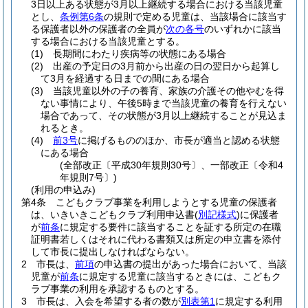
3日以上ある状態が3月以上継続する場合における当該児童
とし、
条例第6条
の規則で定める児童は、当該場合に該当す
る保護者以外の保護者の全員が
次の各号
のいずれかに該当
する場合における当該児童とする。
(1)
長期間にわたり疾病等の状態にある場合
(2)
出産の予定日の3月前から出産の日の翌日から起算し
て3月を経過する日までの間にある場合
(3)
当該児童以外の子の養育、家族の介護その他やむを得
ない事情により、午後5時まで当該児童の養育を行えない
場合であって、その状態が3月以上継続することが見込ま
れるとき。
(4)
前3号
に掲げるもののほか、市長が適当と認める状態
にある場合
(全部改正〔平成30年規則30号〕、一部改正〔令和4
年規則7号〕)
(利用の申込み)
第4条
こどもクラブ事業を利用しようとする児童の保護者
は、いきいきこどもクラブ利用申込書
(
別記様式
)
に保護者
が
前条
に規定する要件に該当することを証する所定の在職
証明書若しくはそれに代わる書類又は所定の申立書を添付
して市長に提出しなければならない。
2
市長は、
前項
の申込書の提出があった場合において、当該
児童が
前条
に規定する児童に該当するときには、こどもク
ラブ事業の利用を承認するものとする。
3
市長は、入会を希望する者の数が
別表第1
に規定する利用