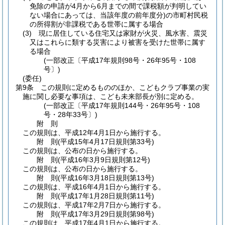
免除の申請が4月から6月までの間で課税額が判明してい
ない場合にあっては、当該年度の前年度分)
の市町村民税
の所得割が非課税である世帯に属する場合
(3)
現に居住している住宅又は家財が火災、風水害、震災
又はこれらに類する災害により被害を受けた世帯に属す
る場合
(一部改正〔平成17年規則98号・26年95号・108
号〕)
(委任)
第9条
この規則に定めるもののほか、こどもクラブ事業の実
施に関し必要な事項は、こども未来部長が別に定める。
(一部改正〔平成17年規則144号・26年95号・108
号・28年33号〕)
附
則
この規則は、平成12年4月1日から施行する。
附
則
(平成15年4月17日
規則第33号)
この規則は、公布の日から施行する。
附
則
(平成16年3月9日
規則第12号)
この規則は、公布の日から施行する。
附
則
(平成16年3月18日
規則第13号)
この規則は、平成16年4月1日から施行する。
附
則
(平成17年1月28日
規則第11号)
この規則は、平成17年2月7日から施行する。
附
則
(平成17年3月29日
規則第98号)
この規則は、平成17年4月1日から施行する。