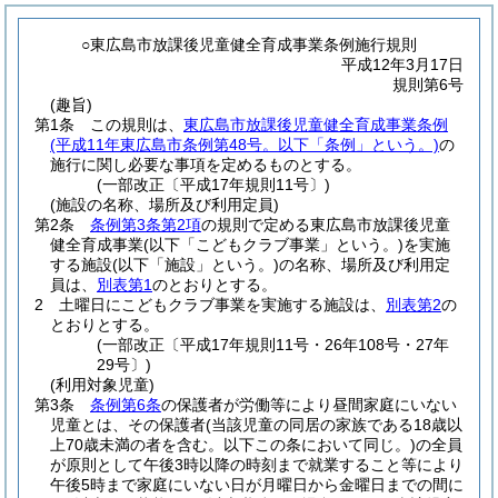
○東広島市放課後児童健全育成事業条例施行規則
平成12年3月17日
規則第6号
(趣旨)
第1条
この規則は、
東広島市放課後児童健全育成事業条例
(平成11年東広島市条例第48号。以下「条例」という。)
の
施行に関し必要な事項を定めるものとする。
(一部改正〔平成17年規則11号〕)
(施設の名称、場所及び利用定員)
第2条
条例第3条第2項
の規則で定める東広島市放課後児童
健全育成事業
(以下「こどもクラブ事業」という。)
を実施
する施設
(以下「施設」という。)
の名称、場所及び利用定
員は、
別表第1
のとおりとする。
2
土曜日にこどもクラブ事業を実施する施設は、
別表第2
の
とおりとする。
(一部改正〔平成17年規則11号・26年108号・27年
29号〕)
(利用対象児童)
第3条
条例第6条
の保護者が労働等により昼間家庭にいない
児童とは、その保護者
(当該児童の同居の家族である18歳以
上70歳未満の者を含む。以下この条において同じ。)
の全員
が原則として午後3時以降の時刻まで就業すること等により
午後5時まで家庭にいない日が月曜日から金曜日までの間に