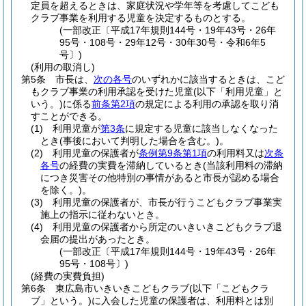
定員を超えるときは、家庭状況や学年等を考慮してこども
クラブ事業を利用する児童を決定するものとする。
(一部改正〔平成17年規則144号・19年43号・26年
95号・108号・29年12号・30年30号・令和6年5
号〕)
(利用の取消し)
第5条
市長は、
次の各号
のいずれかに該当するときは、こど
もクラブ事業の利用承認を受けた児童
(以下「利用児童」と
いう。)
に係る
前条第2項
の規定による利用の承認を取り消
すことができる。
(1)
利用児童が
第3条
に規定する児童に該当しなくなった
とき
(事後において判明した場合を含む。)
。
(2)
利用児童の保護者が
条例第9条第1項
の利用料又は
次条
各号
の経費の実費を滞納しているとき
(当該利用料の滞納
につき災害その他特別の事情があると市長が認める場合
を除く。)
。
(3)
利用児童の保護者が、市長が行うこどもクラブ事業実
施上の指示に従わないとき。
(4)
利用児童の保護者から所定のいきいきこどもクラブ退
会届の提出があったとき。
(一部改正〔平成17年規則144号・19年43号・26年
95号・108号〕)
(経費の実費負担)
第6条
東広島市いきいきこどもクラブ
(以下「こどもクラ
ブ」という。)
に入会した児童の保護者は、利用料とは別