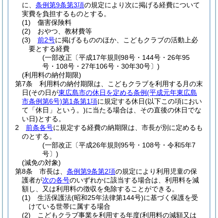
に、
条例第9条第3項
の規定により次に掲げる経費について
実費を負担するものとする。
(1)
傷害保険料
(2)
おやつ、教材費等
(3)
前2号
に掲げるもののほか、こどもクラブの活動上必
要とする経費
(一部改正〔平成17年規則98号・144号・26年95
号・108号・27年106号・30年30号〕)
(利用料の納付期限)
第7条
利用料の納付期限は、こどもクラブを利用する月の末
日
(その日が
東広島市の休日を定める条例
(平成元年東広島
市条例第6号)
第1条第1項
に規定する休日
(以下この項におい
て「休日」という。)
に当たる場合は、その直後の休日でな
い日)
とする。
2
前条各号
に規定する経費の納期限は、市長が別に定めるも
のとする。
(一部改正〔平成26年規則95号・108号・令和5年7
号〕)
(減免の対象)
第8条
市長は、
条例第9条第2項
の規定により利用児童の保
護者が
次の各号
のいずれかに該当する場合は、利用料を減
額し、又は利用料の徴収を免除することができる。
(1)
生活保護法
(昭和25年法律第144号)
に基づく保護を受
けている世帯に属する場合
(2)
こどもクラブ事業を利用する年度
(利用料の減額又は