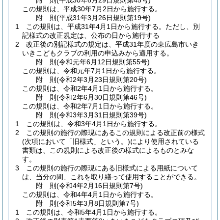
附
則
(平成30年6月29日
規則第45号)
この規則は、平成30年7月2日から施行する。
附
則
(平成31年3月26日
規則第19号)
1
この規則は、平成31年4月1日から施行する。
ただし、別
記様式の改正規定は、公布の日から施行する
2
改正後の別記様式の規定は、平成31年度の東広島市いき
いきこどもクラブの利用の申込みから適用する。
附
則
(令和元年6月12日
規則第55号)
この規則は、令和元年7月1日から施行する。
附
則
(令和2年3月23日
規則第20号)
この規則は、令和2年4月1日から施行する。
附
則
(令和2年6月30日
規則第46号)
この規則は、令和2年7月1日から施行する。
附
則
(令和3年3月31日
規則第39号)
1
この規則は、令和3年4月1日から施行する。
2
この規則の施行の際現にあるこの規則による改正前の様式
(次項において「旧様式」という。)
により使用されている
書類は、この規則による改正後の様式によるものとみな
す。
3
この規則の施行の際現にある旧様式による用紙について
は、当分の間、これを取り繕って使用することができる。
附
則
(令和4年2月16日
規則第7号)
この規則は、令和4年4月1日から施行する。
附
則
(令和5年3月8日
規則第7号)
1
この規則は、令和5年4月1日から施行する。