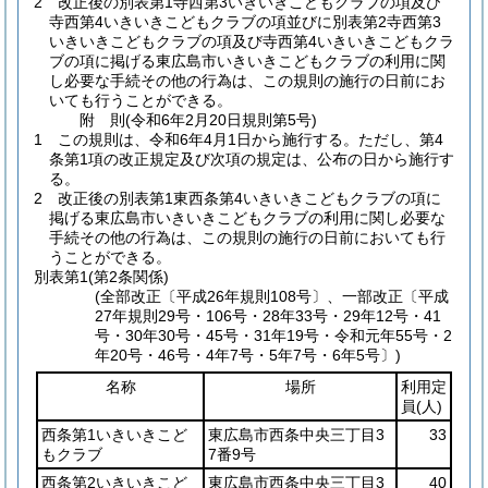
2
改正後の別表第1寺西第3いきいきこどもクラブの項及び
寺西第4いきいきこどもクラブの項並びに別表第2寺西第3
いきいきこどもクラブの項及び寺西第4いきいきこどもクラ
ブの項に掲げる東広島市いきいきこどもクラブの利用に関
し必要な手続その他の行為は、この規則の施行の日前にお
いても行うことができる。
附
則
(令和6年2月20日
規則第5号)
1
この規則は、令和6年4月1日から施行する。
ただし、第4
条第1項の改正規定及び次項の規定は、公布の日から施行す
る。
2
改正後の別表第1東西条第4いきいきこどもクラブの項に
掲げる東広島市いきいきこどもクラブの利用に関し必要な
手続その他の行為は、この規則の施行の日前においても行
うことができる。
別表第1
(第2条関係)
(全部改正〔平成26年規則108号〕、一部改正〔平成
27年規則29号・106号・28年33号・29年12号・41
号・30年30号・45号・31年19号・令和元年55号・2
年20号・46号・4年7号・5年7号・6年5号〕)
名称
場所
利用定
員
(人)
西条第1いきいきこど
東広島市西条中央三丁目3
33
もクラブ
7番9号
西条第2いきいきこど
東広島市西条中央三丁目3
40