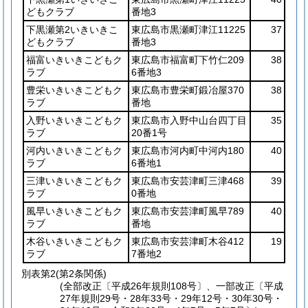
どもクラブ
番地3
下黒瀬第2いきいきこ
東広島市黒瀬町津江11225
37
どもクラブ
番地3
福富いきいきこどもク
東広島市福富町下竹仁209
38
ラブ
6番地3
豊栄いきいきこどもク
東広島市豊栄町鍛冶屋370
38
ラブ
番地
入野いきいきこどもク
東広島市入野中山台四丁目
35
ラブ
20番1号
河内いきいきこどもク
東広島市河内町中河内180
40
ラブ
6番地1
三津いきいきこどもク
東広島市安芸津町三津468
39
ラブ
0番地
風早いきいきこどもク
東広島市安芸津町風早789
40
ラブ
番地
木谷いきいきこどもク
東広島市安芸津町木谷412
19
ラブ
7番地2
別表第2
(第2条関係)
(全部改正〔平成26年規則108号〕、一部改正〔平成
27年規則29号・28年33号・29年12号・30年30号・