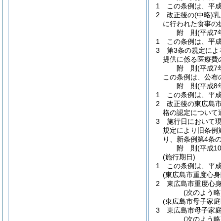
1
この条例は、平成
2
改正後の
(中略)
乳
に行われた食事の
附
則
(平成7
1
この条例は、平成
3
第3条の規定によ
提供に係る医療費
附
則
(平成7
この条例は、公布
附
則
(平成8
1
この条例は、平成
2
改正後の東広島
格の認定について
3
施行日において
規定により旧条例
り、新条例第4条
附
則
(平成1
(施行期日)
1
この条例は、平成
(東広島市重度心
2
東広島市重度心
(次のよう略
(東広島市母子家
3
東広島市母子家
(次のよう略