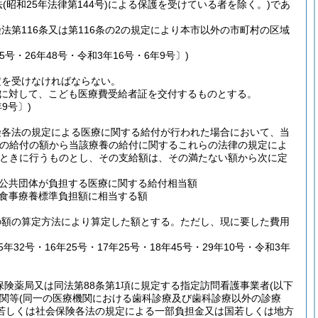
法
(昭和25年法律第144号)
による保護を受けている者を除く。)
であ
第116条又は第116条の2の規定により本市以外の市町村の区域
号・26年48号・令和3年16号・6年9号〕)
定を受けなければならない。
に対して、こども医療費受給者証を交付するものとする。
9号〕)
険各法の規定による医療に関する給付が行われた場合において、当
養の給付の額から当該療養の給付に関するこれらの法律の規定によ
ときに行うものとし、その支給額は、その満たない額から次に定
公共団体が負担する医療に関する給付相当額
食事療養標準負担額に相当する額
の額の算定方法により算定した額とする。
ただし、現に要した費用
年32号・16年25号・17年25号・18年45号・29年10号・令和3年
保険薬局又は同法第88条第1項に規定する指定訪問看護事業者
(以下
関等
(同一の医療機関における歯科診療及び歯科診療以外の診療
法若しくは社会保険各法の規定による一部負担金又は国若しくは地方