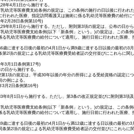
28年4月1日から施行する。
市乳幼児等医療費支給条例の規定は、この条例の施行の日以後に行われ
に行われた医療、指定訪問看護又は施術に係る乳幼児等医療費の給付に
9年2月28日
条例第10号)
29年8月1日から施行する。
ただし、附則第3項の規定は、公布の日か
市乳幼児等医療費支給条例
(以下「新条例」という。)
の規定は、この条例
係る乳幼児等医療費の給付について適用し、施行日前に行われた医療、
。
6歳に達する日後の最初の4月1日から満9歳に達する日以後の最初の3月
条第2項の規定による乳幼児等医療費受給者証の交付並びにこれらに関
0年3月1日
条例第17号)
布の日から施行する。
2第1項の規定は、平成30年以後の年分の所得による受給資格の認定に
前の例による。
年3月2日
条例第16号)
3年8月1日から施行する。
ただし、第3条の改正規定並びに附則第3項
市乳幼児等医療費支給条例
(以下「新条例」という。)
の規定は、この条例
係る乳幼児等医療費の給付について適用し、施行日前に行われた医療、
。
9歳に達する日後の最初の4月1日から満12歳に達する日以後の最初の3
同条第2項の規定による乳幼児等医療費受給者証の交付並びにこれらに