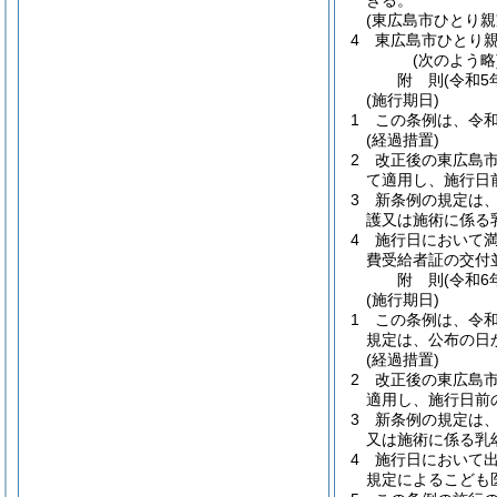
きる。
(東広島市ひとり
4
東広島市ひとり
(次のよう略
附
則
(令和5
(施行期日)
1
この条例は、令和
(経過措置)
2
改正後の東広島
て適用し、施行日
3
新条例の規定は
護又は施術に係る
4
施行日において満
費受給者証の交付
附
則
(令和6
(施行期日)
1
この条例は、令和
規定は、公布の日
(経過措置)
2
改正後の東広島
適用し、施行日前
3
新条例の規定は
又は施術に係る乳
4
施行日において出
規定によるこども