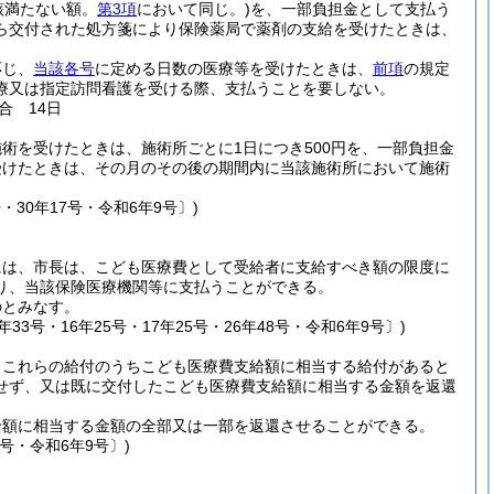
該満たない額。
第3項
において同じ。)
を、一部負担金として支払う
ら交付された処方箋により保険薬局で薬剤の支給を受けたときは、
応じ、
当該各号
に定める日数の医療等を受けたときは、
前項
の規定
療又は指定訪問看護を受ける際、支払うことを要しない。
合 14日
術を受けたときは、施術所ごとに1日につき500円を、一部負担金
受けたときは、その月のその後の期間内に当該施術所において施術
・30年17号・令和6年9号〕)
には、市長は、こども医療費として受給者に支給すべき額の限度に
り、当該保険医療機関等に支払うことができる。
のとみなす。
年33号・16年25号・17年25号・26年48号・令和6年9号〕)
、これらの給付のうちこども医療費支給額に相当する給付があると
せず、又は既に交付したこども医療費支給額に相当する金額を返還
給額に相当する金額の全部又は一部を返還させることができる。
5号・令和6年9号〕)