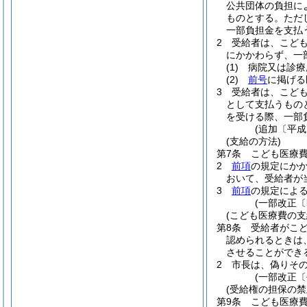
公共団体の負担に
ものとする。
ただ
一部負担金を支払
2
受給者は、こど
にかかわらず、一
(1)
病院又は診療
(2)
前号
に掲げる
3
受給者は、こども
として支払うもの
を受ける際、一部
(追加〔平成
(支給の方法)
第7条
こども医療
2
前項
の規定にか
おいて、受給者が
3
前項
の規定によ
(一部改正〔
(こども医療費の支
第8条
受給者がこ
認められるときは
させることができ
2
市長は、偽りそ
(一部改正〔
(受給権の担保の禁
第9条
こども医療