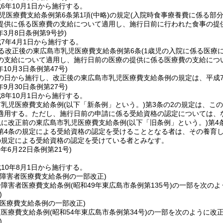
6年10月1日から施行する。
児医療費支給条例第6条第1項
(中略)
の規定
(入院時食事療養費に係る部分
提供に係る医療費の支給について適用し、施行日前に行われた食事の提
年3月8日
条例第9号
抄)
7年4月1日から施行する。
る改正後の東広島市乳児医療費支給条例第6条
(1歳児の入院に係る医療
の支給について適用し、施行日前の医療の提供に係る医療費の支給につ
年10月3日
条例第47号)
の日から施行し、改正後の東広島市乳児医療費支給条例の規定は、平成7
年9月30日
条例第27号)
8年10月1日から施行する。
市乳児医療費支給条例
(以下「新条例」という。)
第3条の2の規定は、こ
適用する。
ただし、施行日前の申請に係る受給資格の認定については、
現に改正前の東広島市乳児医療費支給条例
(以下「旧条例」という。)
第4
第4条の規定による受給資格の認定を受けることとなる者は、その養育し
の規定による受給資格の認定を受けている者とみなす。
0年6月22日
条例第21号)
10年8月1日から施行する。
身障害者医療費支給条例の一部改正)
身障害者医療費支給条例
(昭和49年東広島市条例第135号)
の一部を次のよ
)
庭医療費支給条例の一部改正)
庭医療費支給条例
(昭和54年東広島市条例第34号)
の一部を次のように改
)