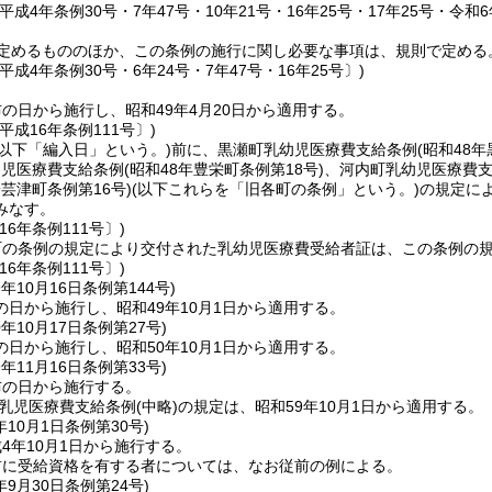
平成4年条例30号・7年47号・10年21号・16年25号・17年25号・令和6
定めるもののほか、この条例の施行に関し必要な事項は、規則で定める
平成4年条例30号・6年24号・7年47号・16年25号〕)
の日から施行し、昭和49年4月20日から適用する。
平成16年条例111号〕)
(以下「編入日」という。)
前に、黒瀬町乳幼児医療費支給条例
(昭和48
幼児医療費支給条例
(昭和48年豊栄町条例第18号)
、河内町乳幼児医療費
安芸津町条例第16号)
(以下これらを「旧各町の条例」という。)
の規定に
みなす。
16年条例111号〕)
町の条例の規定により交付された乳幼児医療費受給者証は、この条例の
16年条例111号〕)
9年10月16日
条例第144号)
日から施行し、昭和49年10月1日から適用する。
0年10月17日
条例第27号)
日から施行し、昭和50年10月1日から適用する。
9年11月16日
条例第33号)
布の日から施行する。
乳児医療費支給条例
(中略)
の規定は、昭和59年10月1日から適用する。
年10月1日
条例第30号)
4年10月1日から施行する。
前に受給資格を有する者については、なお従前の例による。
年9月30日
条例第24号)