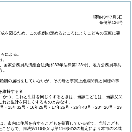
昭和49年7月5日
条例第136号
育成を図るため、この条例の定めるところによりこどもの医療に要
ころによる。
う。
、国家公務員共済組合法
(昭和33年法律第128号)
、地方公務員等共
う。
時婚姻の届出をしていないが、その母と事実上婚姻関係と同様の事
を維持する者
、かつ、これと生計を同じくするときは、当該こどもは、当該父又
これと生計を同じくするものとみなす。
15年32号・16年25号・17年25号・26年48号・28年20号・29
は、市内に住所を有するこどもを養育している者で、当該こども
こどもで、同法第116条又は第116条の2の規定により本市の区域