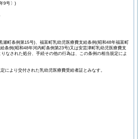
年9号〕)
。
年黒瀬町条例第15号)
、福富町乳幼児医療費支給条例
(昭和48年福富町
支給条例
(昭和48年河内町条例第23号)
又は安芸津町乳幼児医療費支
よりなされた処分、手続その他の行為は、この条例の相当規定によ
規定により交付された乳幼児医療費受給者証とみなす。