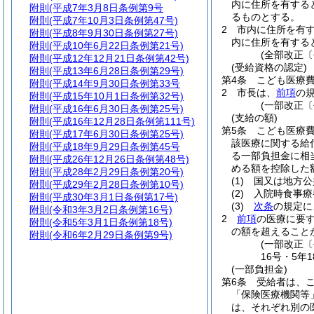
内に住所を有する
附則
(平成7年3月8日条例第9号
るものとする。
附則
(平成7年10月3日条例第47号)
2
市内に住所を有す
附則
(平成8年9月30日条例第27号)
内に住所を有する
附則
(平成10年6月22日条例第21号)
(全部改正〔
附則
(平成12年12月21日条例第42号)
(受給資格の認定)
附則
(平成13年6月28日条例第29号)
第4条
こども医療
附則
(平成14年9月30日条例第33号
2
市長は、
前項
の
附則
(平成15年10月1日条例第32号)
(一部改正〔
附則
(平成16年6月30日条例第25号)
(支給の額)
附則
(平成16年12月28日条例第111号)
第5条
こども医療
附則
(平成17年6月30日条例第25号)
該医療に関する給
附則
(平成18年9月29日条例第45号
る一部負担金に相
附則
(平成26年12月26日条例第48号)
める額を控除した
附則
(平成28年2月29日条例第20号)
(1)
国又は地方公
附則
(平成29年2月28日条例第10号)
(2)
入院時食事療
附則
(平成30年3月1日条例第17号)
(3)
次条
の規定に
附則
(令和3年3月2日条例第16号)
2
前項
の医療に要
附則
(令和5年3月1日条例第18号)
の額を超えること
附則
(令和6年2月29日条例第9号)
(一部改正〔
16号・5年1
(一部負担金)
第6条
受給者は、こ
「保険医療機関等
は、それぞれ別の