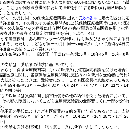
よる医療に関する給付に係る本人負担額が500円に満たない場合は、当
し、こどもが保険医療機関において医療を担当する医師又は歯科医師か
うことを要しない。
もが同一の月に同一の保険医療機関等において
次の各号
に定める区分に
部負担金は、その月のその後の期間内に当該保険医療機関等において医
所への入院及びその療養に伴う世話その他の看護に係る医療を受けた場
医療以外の医療又は指定訪問看護を受けた場合 4日
が柔道整復師、あん摩マッサージ指圧師、はり師及びきゅう師による施
とする。
ただし、こどもが同一の月に同一の施術所において施術を4日
負担金を支払うことを要しない。
16年条例25号〕、一部改正〔平成17年条例25号・18年45号・26年48号
費の支給は、受給者の請求に基づいて行う。
かわらず、保険医療機関等において医療又は指定訪問看護を受けた場合
当該医療に関し、当該保険医療機関等に支払うべき費用を受給者に代わ
る支払があったときは、受給者に対し、こども医療費の支給があったも
昭和59年条例33号・平成4年30号・6年24号・7年47号・10年21号・14
給の制限等)
どもの疾病又は負傷に関し損害賠償その他の給付を受けた場合において
、その額の限度においてこども医療費支給額の全部若しくは一部を交付
る。
の他不正の手段によりこども医療費の支給を受けた者があるときは、支
平成4年条例30号・6年24号・7年47号・10年21号・16年25号・17年2
止)
費の支給を受ける権利は、譲り渡し、又は担保に供してはならない。