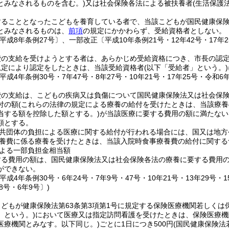
とみなされるものを含む。)
又は社会保険各法による被扶養者
(生活保護
ることとなったこどもを養育している者で、当該こどもが国民健康保険法
とみなされるものは、
前項
の規定にかかわらず、受給資格者としない。
平成8年条例27号〕、一部改正〔平成10年条例21号・12年42号・17年25
費の支給を受けようとする者は、あらかじめ受給資格につき、市長の認
規定により認定をしたときは、当該受給資格者
(以下「受給者」という。)
平成4年条例30号・7年47号・8年27号・10年21号・17年25号・令和6年
費の支給は、こどもの疾病又は負傷について国民健康保険法又は社会保
付の額
(これらの法律の規定による療養の給付を受けたときは、当該療
当する額を控除した額とする。)
が当該医療に要する費用の額に満たない
額とする。
共団体の負担による医療に関する給付が行われる場合には、国又は地方
養費に係る療養を受けたときは、当該入院時食事療養費の給付に関する
よる一部負担金相当額
する費用の額は、国民健康保険法又は社会保険各法の療養に要する費用
ができない。
平成4年条例30号・6年24号・7年9号・47号・10年21号・13年29号・15
8号・6年9号〕)
どもが健康保険法第63条第3項第1号に規定する保険医療機関若しくは
」という。)
において医療又は指定訪問看護を受けたときは、保険医療機
医療機関とみなす。以下同じ。)
ごとに1日につき500円
(国民健康保険