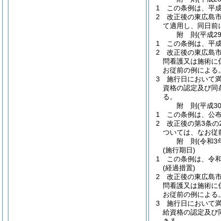
1
この条例は、平成
2
改正後の東広島
て適用し、同日前
附
則
(平成2
1
この条例は、平成
2
改正後の東広島
問看護又は施術に
お従前の例による
3
施行日において満
資格の認定及び同
る。
附
則
(平成3
1
この条例は、公
2
改正後の第3条の
ついては、なお従
附
則
(令和3
(施行期日)
1
この条例は、令和
(経過措置)
2
改正後の東広島
問看護又は施術に
お従前の例による
3
施行日において満
給資格の認定及び