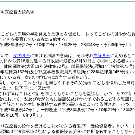
ども医療費支給条例
、こどもの疾病の早期発見と治療とを促進し、もってこどもの健やかな
こどもを養育している者に支給する。
平成8年条例27号・10年21号・17年25号・26年48号・令和6年9号〕)
おいて、
次の各号
に掲げる用語の意義は、それぞれ
当該各号
に定めると
の日から満18歳に達する日以後の最初の3月31日までの間にある者をい
 健康保険法
(大正11年法律第70号)
、船員保険法
(昭和14年法律第73号)
7年法律第152号)
及び私立学校教職員共済法
(昭和28年法律第245号)
をい
している者 次のいずれかに該当する者をいう。
護し、かつ、これと生計を同じくするその父
(母がこどもを懐胎した当
を含む。以下同じ。)
又は母
されず又はこれと生計を同じくしないこどもを監護し、かつ、その生計
合において、父及び母がともに当該父及び母の子であるこどもを監護し
か当該こどもの生計を維持する程度の高い者によって監護され、かつ、
平成7年条例47号〕、一部改正〔平成8年条例27号・10年21号・13年29号・
和5年18号・6年9号〕)
より医療費の給付を受けることができる者
(以下「受給資格者」という。)
(昭和33年法律第192号)
による被保険者
(市外に住所を有することとなった