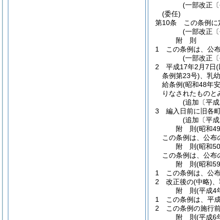
(一部改正〔
(委任)
第10条
この条例に
(一部改正〔
附
則
1
この条例は、公布
(一部改正〔
2
平成17年2月7日
条例第23号)
、乳
給条例
(昭和48年
りなされたものと
(追加〔平成
3
編入日前に旧各
(追加〔平成
附
則
(昭和4
この条例は、公布の
附
則
(昭和5
この条例は、公布の
附
則
(昭和5
1
この条例は、公
2
改正後の
(中略)
、
附
則
(平成4
1
この条例は、平成
2
この条例の施行
附
則
(平成6