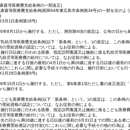
親家庭等医療費支給条例の一部改正)
親家庭等医療費支給条例
(昭和54年東広島市条例第34号)
の一部を次のよ
)
年3月1日
条例第18号)
5年8月1日から施行する。
ただし、附則第4項の規定は、公布の日から
市乳幼児等医療費支給条例
(以下「新条例」という。)
の規定は、この条例
前の受給資格の認定については、なお従前の例による。
、施行日以後に行われる医療、指定訪問看護又は施術に係る乳幼児等医
乳幼児等医療費の給付については、なお従前の例による。
12歳に達する日後の最初の4月1日から満18歳に達する日以後の最初の
並びにこれらに関し必要な手続その他の行為は、施行日前においても行
年2月29日
条例第9号)
6年10月1日から施行する。
ただし、第6条第1項ただし書の改正規定
(
から施行する。
市こども医療費支給条例
(以下「新条例」という。)
の規定は、この条例の
の受給資格の認定については、なお従前の例による。
、施行日以後に行われる医療、指定訪問看護又は施術に係るこども医療
幼児等医療費の給付については、なお従前の例による。
生の日から満18歳に達する日以後の最初の3月31日までの間にある者
医療費受給者証の交付並びにこれらに関し必要な手続その他の行為は、