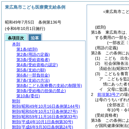
東広島市こども医療費支給条例
○東広島市こ
昭和49年7月5日 条例第136号
(総則)
(令和6年10月1日施行)
第1条
東広島市は
する費用の一部を
条項目次
沿革
(一部改正〔
本則
(用語の定義)
第1条
(総則)
第2条
この条例に
第2条
(用語の定義)
(1)
こども 出生
第3条
(受給資格者)
(2)
社会保険各法
第4条
(受給資格の認定)
済組合法
(昭和3
第5条
(支給の額)
(3)
こどもを養育
第6条
(一部負担金)
ア
こどもを監
第7条
(支給の方法)
情にあった者
第8条
(こども医療費の支給の制限等)
イ
父母に監護
第9条
(受給権の担保の禁止)
2
前項第3号ア
の場
第10条
(委任)
は母のうちいずれ
附則
(全部改正〔
附則
(昭和49年10月16日条例第144号)
年10号・令
附則
(昭和50年10月17日条例第27号)
(受給資格者)
附則
(昭和59年11月16日条例第33号)
第3条
この条例に
附則
(平成4年10月1日条例第30号)
が国民健康保険法
附則
(平成6年9月30日条例第24号)