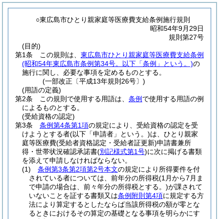
○東広島市ひとり親家庭等医療費支給条例施行規則
昭和54年9月29日
規則第27号
(目的)
第1条
この規則は、
東広島市ひとり親家庭等医療費支給条例
(昭和54年東広島市条例第34号。以下「条例」という。)
の
施行に関し、必要な事項を定めるものとする。
(一部改正〔平成13年規則26号〕)
(用語の定義)
第2条
この規則で使用する用語は、
条例
で使用する用語の例
によるものとする。
(受給資格の認定)
第3条
条例第4条第1項
の規定により、受給資格の認定を受
けようとする者
(以下「申請者」という。)
は、ひとり親家
庭等医療費
(受給者資格認定・受給者証更新)
申請書兼所
得・世帯状況確認承諾書
(
別記様式第1号
)
に次に掲げる書類
を添えて申請しなければならない。
(1)
条例第3条第2項第2号本文
の規定により所得要件を付
されている者については、前年分の所得税
(1月から7月ま
で申請の場合は、前々年分の所得税とする。)
が課されて
いないことを証する書類又は
条例附則第4項
に規定する方
法により算定するとしたならば当該所得税の額が零とな
るときにおけるその算定の基礎となる事項を明らかにす