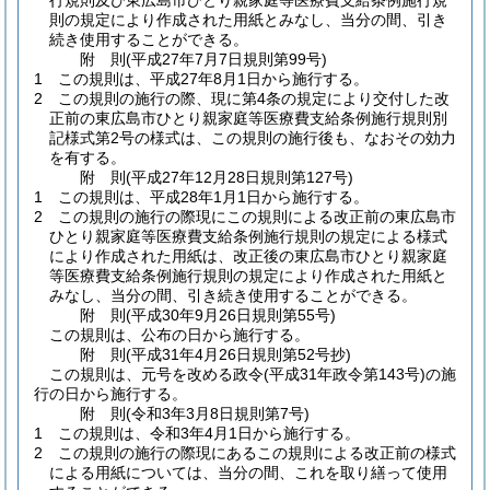
行規則及び東広島市ひとり親家庭等医療費支給条例施行規
則の規定により作成された用紙とみなし、当分の間、引き
続き使用することができる。
附
則
(平成27年7月7日
規則第99号)
1
この規則は、平成27年8月1日から施行する。
2
この規則の施行の際、現に第4条の規定により交付した改
正前の東広島市ひとり親家庭等医療費支給条例施行規則別
記様式第2号の様式は、この規則の施行後も、なおその効力
を有する。
附
則
(平成27年12月28日
規則第127号)
1
この規則は、平成28年1月1日から施行する。
2
この規則の施行の際現にこの規則による改正前の東広島市
ひとり親家庭等医療費支給条例施行規則の規定による様式
により作成された用紙は、改正後の東広島市ひとり親家庭
等医療費支給条例施行規則の規定により作成された用紙と
みなし、当分の間、引き続き使用することができる。
附
則
(平成30年9月26日
規則第55号)
この規則は、公布の日から施行する。
附
則
(平成31年4月26日
規則第52号抄)
この規則は、元号を改める政令
(平成31年政令第143号)
の施
行の日から施行する。
附
則
(令和3年3月8日
規則第7号)
1
この規則は、令和3年4月1日から施行する。
2
この規則の施行の際現にあるこの規則による改正前の様式
による用紙については、当分の間、これを取り繕って使用