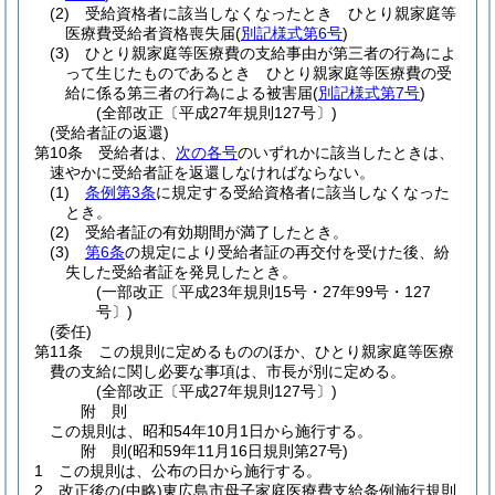
(2)
受給資格者に該当しなくなったとき ひとり親家庭等
医療費受給者資格喪失届
(
別記様式第6号
)
(3)
ひとり親家庭等医療費の支給事由が第三者の行為によ
って生じたものであるとき ひとり親家庭等医療費の受
給に係る第三者の行為による被害届
(
別記様式第7号
)
(全部改正〔平成27年規則127号〕)
(受給者証の返還)
第10条
受給者は、
次の各号
のいずれかに該当したときは、
速やかに受給者証を返還しなければならない。
(1)
条例第3条
に規定する受給資格者に該当しなくなった
とき。
(2)
受給者証の有効期間が満了したとき。
(3)
第6条
の規定により受給者証の再交付を受けた後、紛
失した受給者証を発見したとき。
(一部改正〔平成23年規則15号・27年99号・127
号〕)
(委任)
第11条
この規則に定めるもののほか、ひとり親家庭等医療
費の支給に関し必要な事項は、市長が別に定める。
(全部改正〔平成27年規則127号〕)
附
則
この規則は、昭和54年10月1日から施行する。
附
則
(昭和59年11月16日
規則第27号)
1
この規則は、公布の日から施行する。
2
改正後の
(中略)
東広島市母子家庭医療費支給条例施行規則