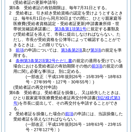
(受給者証の更新申請等)
第5条
受給者証の有効期限は、毎年7月31日とする。
2
受給者は、引き続き受給資格の認定を受けようとするとき
は、毎年6月1日から同月30日までの間に、ひとり親家庭等
医療費
(受給者資格認定・受給者証更新)
申請書兼所得・世
帯状況確認承諾書に、
第3条第1項第1号
に規定する書類及
び受給者証を添えて、市長に提出しなければならない。
た
だし、市長が受給資格を公簿等によって確認することがで
きるときは、この限りでない。
3
前項
の申請については、
第3条第2項
及び
第3項
の規定を準
用する。
4
条例第3条第2項第2号ただし書
の規定の適用を受けている
場合における受給者証の有効期限その他の
前3項
の規定の適
用に関し必要な事項は、別に定める。
(一部改正〔平成13年規則26号・15年39号・18年63
号・27年99号・127号・30年55号〕)
(受給者証の再交付申請)
第6条
受給者は、受給者証を損傷し、又は紛失したときは、
ひとり親家庭等医療費受給者証再交付申請書
(
別記様式第3
号
)
を市長に提出して、その再交付を申請することができ
る。
2
受給者証を損傷した場合の
前項
の申請には、当該損傷した
受給者証を添えなければならない。
(一部改正〔平成13年規則26号・18年63号・23年15
号・27年127号〕)