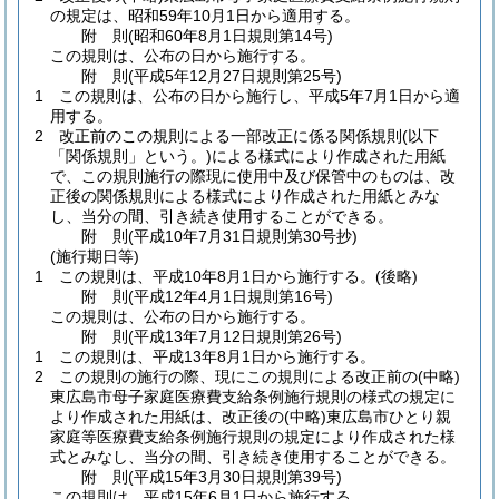
の規定は、昭和59年10月1日から適用する。
附
則
(昭和60年8月1日
規則第14号)
この規則は、公布の日から施行する。
附
則
(平成5年12月27日
規則第25号)
1
この規則は、公布の日から施行し、平成5年7月1日から適
用する。
2
改正前のこの規則による一部改正に係る関係規則
(以下
「関係規則」という。)
による様式により作成された用紙
で、この規則施行の際現に使用中及び保管中のものは、改
正後の関係規則による様式により作成された用紙とみな
し、当分の間、引き続き使用することができる。
附
則
(平成10年7月31日
規則第30号
抄)
(施行期日等)
1
この規則は、平成10年8月1日から施行する。
(後略)
附
則
(平成12年4月1日
規則第16号)
この規則は、公布の日から施行する。
附
則
(平成13年7月12日
規則第26号)
1
この規則は、平成13年8月1日から施行する。
2
この規則の施行の際、現にこの規則による改正前の
(中略)
東広島市母子家庭医療費支給条例施行規則の様式の規定に
より作成された用紙は、改正後の
(中略)
東広島市ひとり親
家庭等医療費支給条例施行規則の規定により作成された様
式とみなし、当分の間、引き続き使用することができる。
附
則
(平成15年3月30日
規則第39号)
この規則は、平成15年6月1日から施行する。