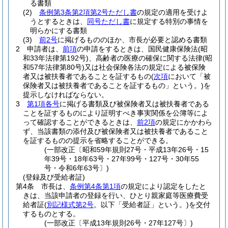
る書類
(2)
条例第3条第2項第2号ただし書
の規定の適用を受けよ
うとするときは、
同号ただし書
に規定する特別の事情を
明らかにする書類
(3)
前2号
に掲げるもののほか、市長が必要と認める書類
2
申請者は、
前項
の申請をするときは、国民健康保険法
(昭
和33年法律第192号)
、高齢者の医療の確保に関する法律
(昭
和57年法律第80号)
又は社会保険各法の規定による被保険
者又は被扶養者であることを証するもの
(
次項
において「被
保険者又は被扶養者であることを証するもの」という。)
を
提示しなければならない。
3
第1項各号
に掲げる書類及び被保険者又は被扶養者である
ことを証するものにより証明すべき事実関係を公簿等によ
って確認することができるときは、
前2項
の規定にかかわら
ず、当該書類の添付及び被保険者又は被扶養者であること
を証するものの提示を省略することができる。
(一部改正〔昭和59年規則27号・平成13年26号・15
年39号・18年63号・27年99号・127号・30年55
号・令和6年63号〕)
(登録及び受給者証)
第4条
市長は、
条例第4条第1項
の規定により認定をしたと
きは、当該申請者の登録を行い、ひとり親家庭等医療費受
給者証
(
別記様式第2号
。以下「受給者証」という。)
を交付
するものとする。
(一部改正〔平成13年規則26号・27年127号〕)