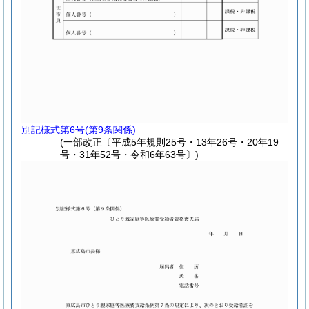
別記様式第6号
(第9条関係)
(一部改正〔平成5年規則25号・13年26号・20年19
号・31年52号・令和6年63号〕)