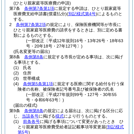
(ひとり親家庭等医療費の申請)
第7条
条例第7条第1項
に規定する申請は、ひとり親家庭等
医療費支給申請書
(償還払分)
(
別記様式第4号
)
によるものと
する。
2
条例第7条第2項
の規定により、保険医療機関等が市長に
ひとり親家庭等医療費の請求をするときは、別に定める書
類によるものとする。
(一部改正〔平成12年規則16号・13年26号・18年63
号・20年18号・27年127号〕)
(氏名変更等の届出)
第8条
条例第8条
に規定する市長が定める事項は、次に掲げ
る事項とする。
(1)
氏名
(2)
住所
(3)
世帯構成
(4)
条例第5条第1項
に規定する医療に関する給付を行う保
険者の名称、被保険者記号番号及び被保険者の氏名
(一部改正〔平成27年規則99号・127号・30年55
号・令和6年63号〕)
(届出の様式)
第9条
条例第8条
の規定による届出は、次に掲げる区分に応
じ、
当該各号
に掲げる
様式
により行うものとする。
(1)
前条各号
に掲げる事項について変更があったとき ひ
とり親家庭等医療費受給者証記載事項等変更届
(
別記様式
第5号
)