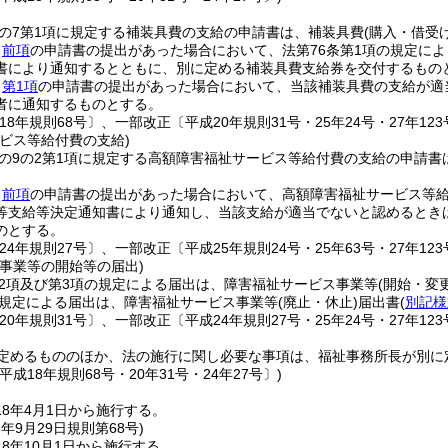
条の7第1項に規定する補装具費の支給の申請書は、補装具費
(購入・借受
、
前項
の申請書の提出があった場合において、法第76条第1項の規定に
書により通知するとともに、別に定める補装具費支給券を交付するもの
、
第1項
の申請書の提出があった場合において、当該補装具費の支給が適
者に通知するものとする。
18年規則68号〕、一部改正〔平成20年規則31号・25年24号・27年123号
ビス等給付費の支給)
条の9の2第1項に規定する高額障害福祉サービス等給付費の支給の申請
、
前項
の申請書の提出があった場合において、高額障害福祉サービス等
等支給等決定通知書により通知し、当該支給が適当でないと認めるとき
のとする。
24年規則27号〕、一部改正〔平成25年規則24号・25年63号・27年123
事業等の開始等の届出)
第2項及び第3項の規定による届出は、障害福祉サービス事業等
(開始・変更
の規定による届出は、障害福祉サービス事業等
(廃止・休止)
届出書
(
別記様
20年規則31号〕、一部改正〔平成24年規則27号・25年24号・27年123
定めるもののほか、法の施行に関し必要な事項は、福祉事務所長が別に
平成18年規則68号・20年31号・24年27号〕)
8年4月1日から施行する。
8年9月29日
規則第68号)
8年10月1日から施行する。