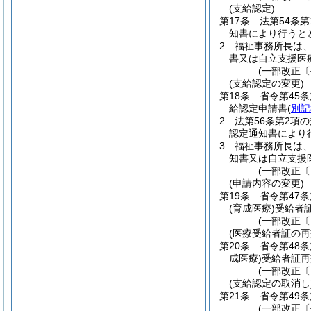
(支給認定)
第17条
法第54条
知書により行うと
2
福祉事務所長は
書又は自立支援医
(一部改正〔
(支給認定の変更)
第18条
省令第45
給認定申請書
(
別記
2
法第56条第2項
認定通知書により
3
福祉事務所長は
知書又は自立支援
(一部改正〔
(申請内容の変更)
第19条
省令第47
(育成医療)
受給者
(一部改正〔
(医療受給者証の再
第20条
省令第48
成医療)
受給者証再
(一部改正〔
(支給認定の取消し
第21条
省令第49
(一部改正〔