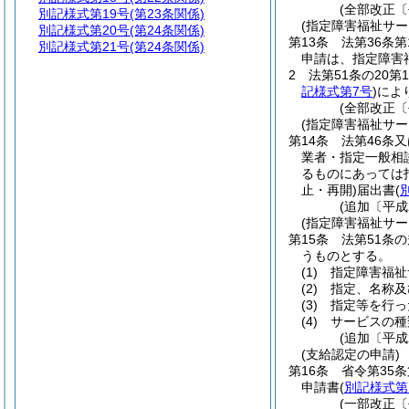
(全部改正〔
別記様式第19号
(第23条関係)
(指定障害福祉サ
別記様式第20号
(第24条関係)
第13条
法第36条
別記様式第21号
(第24条関係)
申請は、指定障害
2
法第51条の20
記様式第7号
)
によ
(全部改正〔
(指定障害福祉サ
第14条
法第46条
業者・指定一般相
るものにあっては
止・再開)
届出書
(
(追加〔平成
(指定障害福祉サー
第15条
法第51条
うものとする。
(1)
指定障害福祉
(2)
指定、名称及
(3)
指定等を行っ
(4)
サービスの種
(追加〔平成
(支給認定の申請)
第16条
省令第35
申請書
(
別記様式第
(一部改正〔