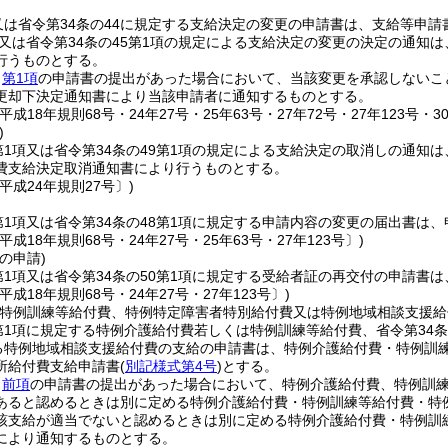
又は省令第34条の44に規定する支給決定の変更の申請書は、支給等申請
項又は省令第34条の45第1項の規定による支給決定の変更の決定の通
行うものとする。
、
第1項
の申請書の提出があった場合において、当該変更を承認しないこ
更却下決定通知書により当該申請者に通知するものとする。
平成18年規則68号・24年27号・25年63号・27年72号・27年123号・30
)
第1項又は省令第34条の49第1項の規定による支給決定の取消しの通
費支給決定取消通知書により行うものとする。
平成24年規則27号〕)
第1項又は省令第34条の48第1項に規定する申請内容の変更の届出書は
平成18年規則68号・24年27号・25年63号・27年123号〕)
の申請)
第1項又は省令第34条の50第1項に規定する受給者証の再交付の申請書
平成18年規則68号・24年27号・27年123号〕)
、特例訓練等給付費、特例特定障害者特別給付費又は特例地域相談支援給
第1項に規定する特例介護給付費若しくは特例訓練等給付費、省令第34条
する特例地域相談支援給付費の支給の申請書は、特例介護給付費・特例訓
所給付費支給申請書
(
別記様式第4号
)
とする。
、
前項
の申請書の提出があった場合において、特例介護給付費、特例訓
あると認めるときは別に定める特例介護給付費・特例訓練等給付費・特
該支給が適当でないと認めるときは別に定める特例介護給付費・特例訓
により通知するものとする。