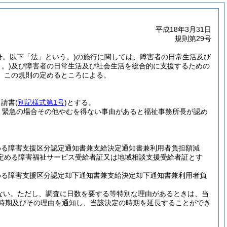
平成18年3月31日
規則第29号
3号。以下「法」という。)
の施行に関しては、障害者の日常生活及び
。)
及び障害者の日常生活及び社会生活を総合的に支援するための
、この規則の定めるところによる。
申請書
(
別記様式第1号
)
とする。
、緊急の場合その他やむを得ない事由があると福祉事務所長が認め
定める障害支援区分認定通知書兼支給決定通知書兼利用者負担額減
定める障害福祉サービス受給者証又は地域相談支援受給者証とす
定める障害支援区分認定却下通知書兼支給決定却下通知書兼利用者負
ない。
ただし、調査に日数を要する等特別な理由があるときは、当
る時期及びその理由を通知し、当該決定の時期を延長することができ