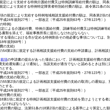
の規定により支給する特例介護給付費又は特例訓練等給付費の額は、同
の規定により支給する特例特定障害者特別給付費の額は、政令第21条の
第1項の規定により支給する特例地域相談支援給付費の額は、同条第2項
平成24年規則27号〕、一部改正〔平成25年規則63号・27年123号〕)
の特例)
の規定による介護給付費、特例介護給付費、訓練等給付費又は特例訓練等
る書類を添えて、福祉事務所長に提出しなければならない。
用する場合における市が定める特例割合その他必要な事項については、
18年規則68号〕)
費の支給)
条の54第1項に規定する計画相談支援給付費の支給の申請書は、計画相
、
前項
の申請書の提出があった場合において、計画相談支援給付費の支
費支給通知書により通知し、当該支給が適当でないと認めるときは別に
のとする。
平成24年規則27号〕、一部改正〔平成25年規則63号・27年123号〕)
費の支給の取消し)
条の55第2項の規定による計画相談支援給付費の支給の取消しの通知は
のとする。
平成24年規則27号〕、一部改正〔平成25年規則63号〕)
給付費の支給)
の18第1項に規定する特例計画相談支援給付費の支給を受けようとする
しなければならない。
給付費の額は、法第51条の18第2項の規定による基準により算定した