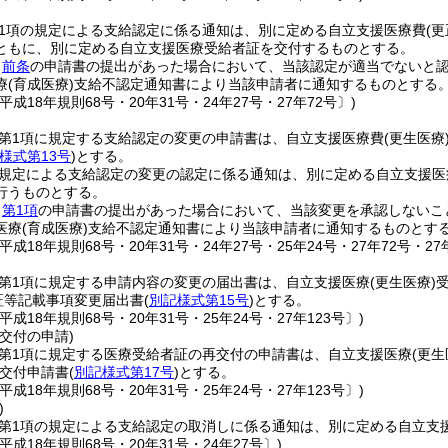
第1項の規定による支給認定に係る通知は、別に定める自立支援医療費
(更
ともに、別に定める自立支援医療受給者証を交付するものとする。
、
前条
の申請書の提出があった場合において、当該認定が適当でないと
療
(育成医療)
支給不認定通知書により当該申請者に通知するものとする
平成18年規則68号・20年31号・24年27号・27年72号〕)
条第1項に規定する支給認定の変更の申請書は、自立支援医療費
(更生医療
様式第13号
)
とする。
の規定による支給認定の変更の認定に係る通知は、別に定める自立支援医
行うものとする。
、
第1項
の申請書の提出があった場合において、当該変更を承認しないこ
医療
(育成医療)
支給不認定通知書により当該申請者に通知するものとす
平成18年規則68号・20年31号・24年27号・25年24号・27年72号・27年
条第1項に規定する申請内容の変更の届出書は、自立支援医療
(更生医療)
証等記載事項変更届出書
(
別記様式第15号
)
とする。
平成18年規則68号・20年31号・25年24号・27年123号〕)
交付の申請)
条第1項に規定する医療受給者証の再交付の申請書は、自立支援医療
(更生
交付申請書
(
別記様式第17号
)
とする。
平成18年規則68号・20年31号・25年24号・27年123号〕)
)
条第1項の規定による支給認定の取消しに係る通知は、別に定める自立支
平成18年規則68号・20年31号・24年27号〕)