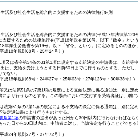
常生活及び社会生活を総合的に支援するための法律施行細則
常生活及び社会生活を総合的に支援するための法律
(平成17年法律第12
に支援するための法律施行令
(平成18年政令第10号。以下「政令」という
成18年厚生労働省令第19号。以下「省令」という。)
に定めるもののほか
平成18年規則68号・25年24号〕)
1項又は省令第34条の31第1項に規定する支給決定の申請書は、支給等
出は、支給を受けようとする日前60日までに行うものとする。
ただし
りでない。
平成18年規則68号・24年27号・25年63号・27年123号・30年38号〕)
)
1項又は法第51条の7第1項の規定による支給決定に係る通知は、別に
書により行うものとする。
この場合において交付する受給者証は、別に
又は法第51条の7第1項の規定による不支給の決定に係る通知は、別に
下決定通知書により行うものとする。
前条第1項
の申請書の提出があった日から30日以内に行わなければなら
あった日から30日以内に、申請者に対し、当該決定を行うことができ
平成24年規則27号・27年72号〕)