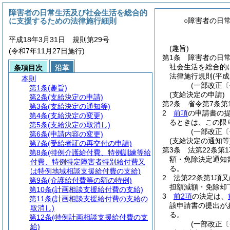
障害者の日常生活及び社会生活を総合的
に支援するための法律施行細則
○障害者の日
平成18年3月31日 規則第29号
(趣旨)
(令和7年11月27日施行)
第1条
障害者の日
社会生活を総合的
条項目次
沿革
法律施行規則
(平
本則
(一部改正〔
第1条
(趣旨)
(支給決定の申請)
第2条
(支給決定の申請)
第2条
省令第7条第
第3条
(支給決定の通知等)
2
前項
の申請書の提
第4条
(支給決定の変更)
るときは、この限
第5条
(支給決定の取消し)
(一部改正〔
第6条
(申請内容の変更)
(支給決定の通知等
第7条
(受給者証の再交付の申請)
第3条
法第22条第
第8条
(特例介護給付費、特例訓練等給
額・免除決定通知
付費、特例特定障害者特別給付費又
る。
は特例地域相談支援給付費の支給)
2
法第22条第1項
第9条
(介護給付費等の額の特例)
担額減額・免除却
第10条
(計画相談支援給付費の支給)
3
前2項
の決定は、
第11条
(計画相談支援給付費の支給の
該申請書の提出が
取消し)
る。
第12条
(特例計画相談支援給付費の支
(一部改正〔
給)