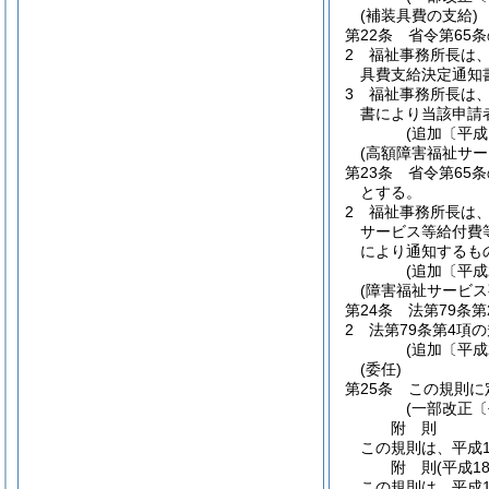
(補装具費の支給)
第22条
省令第65
2
福祉事務所長は
具費支給決定通知
3
福祉事務所長は
書により当該申請
(追加〔平成
(高額障害福祉サー
第23条
省令第65
とする。
2
福祉事務所長は
サービス等給付費
により通知するも
(追加〔平成
(障害福祉サービス
第24条
法第79条
2
法第79条第4項
(追加〔平成
(委任)
第25条
この規則に
(一部改正〔
附
則
この規則は、平成1
附
則
(平成1
この規則は、平成1