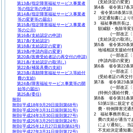
(支給決定の変更)
第13条
(指定障害福祉サービス事業者
第4条
省令第17条
等の指定等の申請)
2
省令第18条第1
第14条
(指定障害福祉サービス事業者
決定通知書により
等の変更等の届出)
3
福祉事務所長は
第15条
(指定障害福祉サービス事業者
額減額・免除等変
等の公示)
(一部改正〔
第16条
(支給認定の申請)
(支給決定の取消し
第17条
(支給認定)
第5条
省令第20条
第18条
(支給認定の変更)
地域相談支援給付
第19条
(申請内容の変更)
(一部改正〔
第20条
(医療受給者証の再交付の申請)
(申請内容の変更)
第21条
(支給認定の取消し)
第6条
省令第22条
第22条
(補装具費の支給)
(一部改正〔
第23条
(高額障害福祉サービス等給付
(受給者証の再交付
費の支給)
第7条
省令第23条
第24条
(障害福祉サービス事業等の開
(一部改正〔
始等の届出)
(特例介護給付費
第25条
(委任)
第8条
省令第31条
附則
53第1項に規定
附則
(平成18年9月29日規則第68号)
費・特例障害児通
附則
(平成20年3月31日規則第31号)
2
福祉事務所長は
附則
(平成24年3月30日規則第27号)
費の支給が適当で
附則
(平成25年3月29日規則第24号)
により通知し、当
附則
(平成25年12月27日規則第63号)
不支給決定通知書
附則
(平成27年3月31日規則第72号)