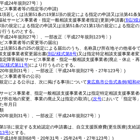
平成24年規則27号〕)
ービス事業者等の指定等の申請)
第1項若しくは法第51条の19第1項の規定による指定の申請又は法第41条
福祉サービス事業者・指定一般相談支援事業者指定
(更新)
申請書
(
別記様
第1項の規定による指定の申請又は法第51条の21第1項の規定による指
り行うものとする。
平成24年規則27号〕、一部改正〔平成27年規則123号〕)
ービス事業者等の変更等の届出)
又は法第51条の25の規定による届出のうち、名称及び所在地その他省
談支援事業者変更届出書
(
別記様式第8号
)
又は指定特定相談支援事業者変
指定障害福祉サービス事業者・指定一般相談支援事業者
(廃止・休止・再
別記様式第11号
)
により行うものとする。
20年規則31号〕、一部改正〔平成24年規則27号・27年123号〕)
ビス事業者等の公示)
の規定による公示は、次に掲げる事項について
東広島市公告式条例
(昭和
サービス事業者、指定一般相談支援事業者又は指定特定相談支援事業者
び所在地の変更、事業の廃止又は指定の取消し
(
次号
において「指定等」
た年月日
類
20年規則31号〕、一部改正〔平成24年規則27号〕)
条第1項に規定する支給認定の申請書は、自立支援医療費
(更生医療)
支給
13号
)
とする。
平成18年規則68号・20年31号・25年24号・27年123号〕)