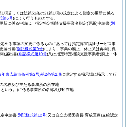
第1項若しくは法第51条の21第1項の規定による指定の更新に係る
式第6号
)
により行うものとする。
定の更新に係る申請は、指定特定相談支援事業者指定
(更新)
申請書
(
別
令で定める事項の変更に係るものにあっては指定障害福祉サービス事
更届出書
(
別記様式第9号
)
により、事業の廃止、休止又は再開に係
開)
届出書
(
別記様式第10号
)
又は指定特定相談支援事業者
(廃止・休
49年東広島市条例第2号)
第2条第2項
に規定する掲示場に掲示して行
の名称及び主たる事務所の所在地
という。)
に係る事業所の名称及び所在地
認定申請書
(
別記様式第12号
)
又は自立支援医療費
(育成医療)
支給認定