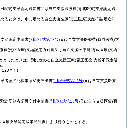
正医療)
支給認定通知書又は自立支援医療費
(育成医療)
支給認定通
認めるときは、別に定める自立支援医療
(更正医療)
支給不認定通知
。
)
支給認定申請書
(
別記様式第12号
)
又は自立支援医療費
(育成医療)
支
療費
(更正医療)
支給認定通知書又は自立支援医療費
(育成医療)
支給
ととしたときは、別に定める自立支援医療
(更正医療)
支給不認定通
る。
123号〕)
受給者証等記載事項変更届出書
(
別記様式第14号
)
又は自立支援医療
医療)
受給者証再交付申請書
(
別記様式第16号
)
又は自立支援医療
(育
援医療支給認定取消通知書により行うものとする。