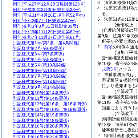
3
法第30条第1項
附則
(平成27年12月28日規則第123号)
4
法第35条第1項
附則
(平成30年3月30日規則第38号)
る。
附則
(平成31年4月26日規則第52号抄)
5
法第51条の15
附則
(令和2年7月1日規則第47号)
(全部改正〔
附則
(令和3年3月31日規則第39号)
(介護給付費等の額
附則
(令和6年11月29日規則第62号)
第9条
法第31条
附則
(令和7年11月27日規則第61号)
所長が必要と認め
別記様式第1号
(第2条、第4条関係)
2
前項
の特例を適
別記様式第2号
(第6条関係)
(追加〔平成
別記様式第3号
(第7条関係)
(計画相談支援給付
別記様式第4号
(第8条関係)
第10条
省令第34
別記様式第5号
(第10条関係)
式第5号
)
とする。
別記様式第6号
(第13条関係)
2
福祉事務所長は
別記様式第7号
(第13条関係)
害児相談支援給付
別記様式第8号
(第14条関係)
により通知するも
別記様式第9号
(第14条関係)
(全部改正〔
別記様式第10号
(第14条関係)
(計画相談支援給付
別記様式第11号
(第14条関係)
第11条
省令第34
別記様式第12号
(第16条、第18条関係)
知書により行うも
別記様式第13号
(第16条、第18条関係)
(全部改正〔
別記様式第14号
(第19条関係)
(特例計画相談支援
別記様式第15号
(第19条関係)
第12条
法第51条
別記様式第16号
(第20条関係)
祉事務所長に提出
別記様式第17号
(第20条関係)
2
特例計画相談支援
別記様式第18号
(第22条関係)