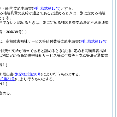
け・修理)
支給申請書
(
別記様式第18号
)
とする。
よる補装具費の支給が適当であると認めるときは、別に定める補装
とする。
当でないと認めるときは、別に定める補装具費支給決定不承認通知
・30年38号〕)
書は、高額障害福祉サービス等給付費等支給申請書
(
別記様式第19号
)
給付費の支給が適当であると認めるときは別に定める高額障害福祉
は別に定める高額障害福祉サービス等給付費等不支給等決定通知書
号〕)
)
届出書
(
別記様式第20号
)
により行うものとする。
式第21号
)
により行うものとする。
号〕)
定める。