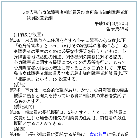
○東広島市身体障害者相談員及び東広島市知的障害者相
談員設置要綱
平成19年3月30日
告示第88号
(目的及び設置)
第1条
東広島市内に住所を有する心身に障害のある者
(以下
「心身障害者」という。)
又はその家族等の相談に応じ、心
身障害者の更生のために必要な指導等を行うとともに、心
身障害者地域活動の推進、関係機関の業務に対する協力、
心身障害者に関する援護についての普及等を行い、もって
心身障害者の福祉の増進に資することを目的として、東広
島市身体障害者相談員及び東広島市知的障害者相談員
(以下
「相談員」という。)
を設置する。
(委託)
第2条
市長は、社会的信望があり、かつ、心身障害者の更生
援護に熱意と識見を持っている者に相談員の業務を委託す
るものとする。
(委託期間)
第3条
相談員の委託期間は、2年とする。
ただし、相談員に
欠員が生じた場合の補欠の相談員の任期は、前任者の残任
期間とすることができる。
(業務)
第4条
市長が相談員に委託する業務は、
次の各号
に掲げる業