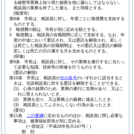
る秘密等業務上知り得た秘密を他に漏らしてはならない。
相談員の業務を終了した後も、また同様とする。
(報償等)
第8条
市長は、相談員に対し、年度ごとに報償費を支給する
ものとする。
2
報償費の額は、市長が別に定める額とする。
3
報償費は、相談員の在職期間に応じて支給する。
なお、年
度の中途において委託され、又は委託を解除され、若しく
は死亡した相談員の在職期間は、その委託又は委託の解除
若しくは死亡の日の属する月を含めるものとする。
(研修)
第9条
市長は、相談員に対し、その業務を遂行するに当たっ
て必要な知識、技術等の研修を行うものとする。
(委託の解除)
第10条
市長は、相談員が
次の各号
のいずれかに該当すると
きは、当該相談員に対する委託を解除することができる。
(1)
心身の故障のため、業務の遂行に支障があり、又はこ
れに堪えられないとき。
(2)
業務を怠り、又は業務上の義務に違反したとき。
(3)
相談員としてふさわしくない行為があったとき。
(委任)
第11条
この要綱
に定めるもののほか、相談員に関し必要な
事項は、健康福祉部長が別に定める。
(一部改正〔平成28年告示147号〕)
附
則