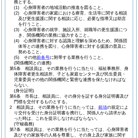
務とする。
(1)
心身障害者の地域活動の推進を図ること。
(2)
心身障害者の家庭における療育、生活等に関する相談
及び更生援護に関する相談に応じ、必要な指導又は助言
を行うこと。
(3)
心身障害者の就学、施設入所、就職等の更生援護につ
き、関係機関の業務に協力すること。
(4)
心身障害者に対する認識と理解を深めるため、関係団
体等との連携を図り、心身障害者に対する援護の普及に
努めること。
(5)
その他
前各号
に附帯する業務を行うこと。
(関係機関との連携)
第5条
相談員は、その業務を行うに当たり、福祉事務所、身
体障害者更生相談所、子ども家庭センター及び民生委員・
児童委員その他の関係機関と緊密な連携を保たなければな
らない。
(身分証明)
第6条
市長は、相談員に、その身分を証する身分証明書及び
門標を交付するものとする。
2
相談員は、その業務を行うに当たっては、
前項
の規定によ
り交付を受けた身分証明書を携行し、関係人から請求があ
った時は、これを提示しなければならない。
(守秘義務)
第7条
相談員は、その業務を行うに当たっては、心身障害者
及びその家族等の人格を尊重し、その身上及び家族に関す