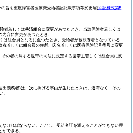
その旨を重度障害者医療費受給者証記載事項等変更届
(
別記様式第5
険者若しくは共済組合に変更があつたとき、当該保険者若しくは
の内容に変更があつたとき。
くは組合員となるに至つたとき、受給者が被扶養者となつている
険者若しくは組合員の住所、氏名若しくは医療保険記号番号に変更
、その者の属する世帯の同法に規定する世帯主若しくは組合員に変
。
届出義務者)
は、次に掲げる事由が生じたときは、遅滞なく、その
い。
)
えなければならない。
ただし、受給者証を添えることができない理
とができる。