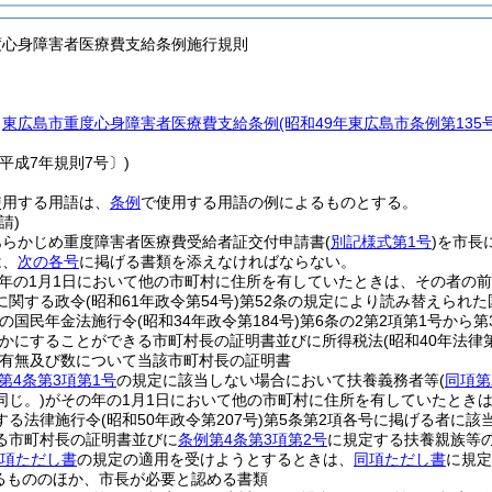
度心身障害者医療費支給条例施行規則
、
東広島市重度心身障害者医療費支給条例
(昭和49年東広島市条例第13
平成7年規則7号〕)
使用する用語は、
条例
で使用する用語の例によるものとする。
請)
あらかじめ重度障害者医療費受給者証交付申請書
(
別記様式第1号
)
を市長
は、
次の各号
に掲げる書類を添えなければならない。
年の1月1日において他の市町村に住所を有していたときは、その者の
に関する政令
(昭和61年政令第54号)
第52条の規定により読み替えられ
の国民年金法施行令
(昭和34年政令第184号)
第6条の2第2項第1号から
かにすることができる市町村長の証明書並びに所得税法
(昭和40年法律第
有無及び数について当該市町村長の証明書
第4条第3項第1号
の規定に該当しない場合において扶養義務者等
(
同項第
同じ。)
がその年の1月1日において他の市町村に住所を有していたとき
する法律施行令
(昭和50年政令第207号)
第5条第2項各号に掲げる者に該
る市町村長の証明書並びに
条例第4条第3項第2号
に規定する扶養親族等
3項ただし書
の規定の適用を受けようとするときは、
同項ただし書
に規定
るもののほか、市長が必要と認める書類