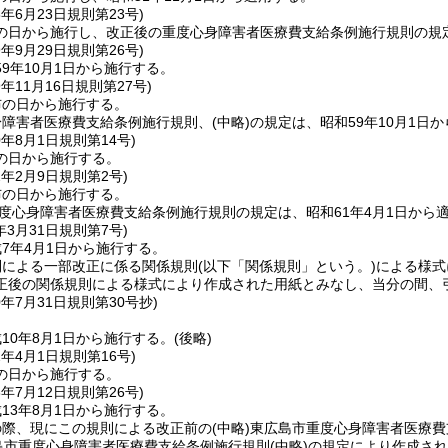
8年6月23日
規則第23号)
の日から施行し、改正後の重度心身障害者医療費支給条例施行規則の規定
9年9月29日
規則第26号)
9年10月1日から施行する。
9年11月16日
規則第27号)
布の日から施行する。
身障害者医療費支給条例施行規則、
(中略)
の規定は、昭和59年10月1日
0年8月1日
規則第14号)
の日から施行する。
2年2月9日
規則第2号)
布の日から施行する。
度心身障害者医療費支給条例施行規則の規定は、昭和61年4月1日から
年3月31日
規則第7号)
7年4月1日から施行する。
則による一部改正に係る関係規則
(以下「関係規則」という。)
による様式
正後の関係規則による様式により作成された用紙とみなし、当分の間、
0年7月31日
規則第30号
抄)
10年8月1日から施行する。
(後略)
2年4月1日
規則第16号)
の日から施行する。
3年7月12日
規則第26号)
13年8月1日から施行する。
の際、現にこの規則による改正前の
(中略)
東広島市重度心身障害者医療費
島市重度心身障害者医療費支給条例施行規則
(中略)
の規定により作成され