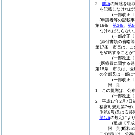
2
前項
の陳述を聴
を記載しなければ
(一部改正〔
(申請者等の記載事
第16条
第3条
、
第5
なければならない
(一部改正〔
(添付書類の省略等
第17条
市長は、こ
を省略することが
(一部改正〔
(医療費に関する処
第18条
市長は、医
の全部又は一部に
(一部改正〔
附
則
1
この規則は、公
(一部改正〔
2
平成17年2月7
福富町規則第7号)
則第6号)
又は安芸
第1項
の規定によ
(追加〔平成
附
則
(昭和5
この規則は、公布の