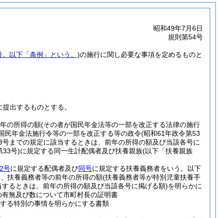
昭和49年7月6日
規則第54号
5号。以下「条例」という。)
の施行に関し必要な事項を定めるものと
に提出するものとする。
前年の所得の額
(その者が国民年金法等の一部を改正する法律の施行
た国民年金法施行令等の一部を改正する等の政令
(昭和61年政令第53
第3号までの規定に該当するときは、前年の所得の額及び当該各号に
33号)
に規定する同一生計配偶者及び扶養親族
(以下「扶養親族
2号
に規定する配偶者及び
同号
に規定する扶養義務者をいう。以下
は、扶養義務者等の前年の所得の額
(扶養義務者等が特別児童扶養手
当するときは、前年の所得の額及び当該各号に掲げる額)
を明らかに
の有無及び数について市町村長の証明書
する特別の事情を明らかにする書類