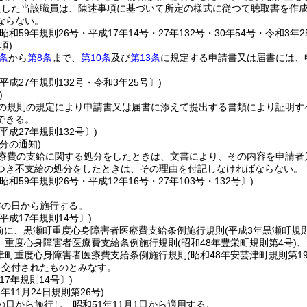
取した当該職員は、陳述事項に基づいて所定の様式に従つて聴取書を作
ならない。
昭和59年規則26号・平成17年14号・27年132号・30年54号・令和3年2
項)
条
から
第8条
まで、
第10条
及び
第13条
に規定する申請書又は届書には、
。
平成27年規則132号・令和3年25号〕)
)
の規則の規定により申請書又は届書に添えて提出する書類により証明す
できる。
平成27年規則132号〕)
分の通知)
療費の支給に関する処分をしたときは、文書により、その内容を申請者
つき不支給の処分をしたときは、その理由を付記しなければならない。
昭和59年規則26号・平成12年16号・27年103号・132号〕)
布の日から施行する。
平成17年規則14号〕)
日前に、黒瀬町重度心身障害者医療費支給条例施行規則
(平成3年黒瀬町規則
、重度心身障害者医療費支給条例施行規則
(昭和48年豊栄町規則第4号)
、
津町重度心身障害者医療費支給条例施行規則
(昭和48年安芸津町規則第19
り交付されたものとみなす。
17年規則14号〕)
1年11月24日
規則第26号)
日から施行し、昭和51年11月1日から適用する。