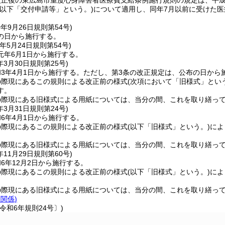
正後の東広島市重度心身障害者医療費支給条例施行規則の規定は、平成
(以下「交付申請等」という。)
について適用し、同年7月以前に受けた
0年9月26日
規則第54号)
の日から施行する。
年5月24日
規則第54号)
元年6月1日から施行する。
年3月30日
規則第25号)
3年4月1日から施行する。
ただし、第3条の改正規定は、公布の日から
の際現にあるこの規則による改正前の様式
(次項において「旧様式」とい
す。
の際現にある旧様式による用紙については、当分の間、これを取り繕っ
年3月31日
規則第24号)
6年4月1日から施行する。
の際現にあるこの規則による改正前の様式
(以下「旧様式」という。)
によ
の際現にある旧様式による用紙については、当分の間、これを取り繕っ
年11月29日
規則第60号)
6年12月2日から施行する。
の際現にあるこの規則による改正前の様式
(以下「旧様式」という。)
によ
の際現にある旧様式による用紙については、当分の間、これを取り繕っ
条関係)
令和6年規則24号〕)