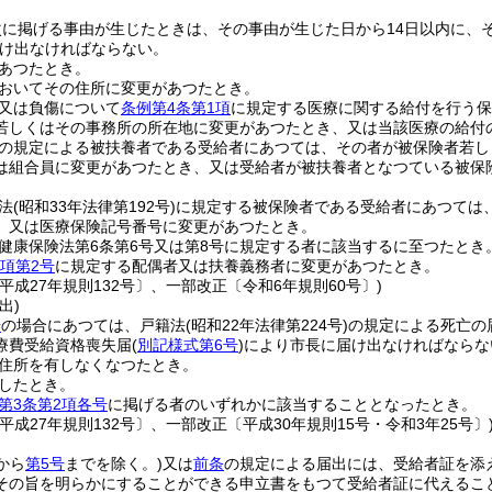
次に掲げる事由が生じたときは、その事由が生じた日から14日以内に、
け出なければならない。
あつたとき。
おいてその住所に変更があつたとき。
又は負傷について
条例第4条第1項
に規定する医療に関する給付を行う保
若しくはその事務所の所在地に変更があつたとき、又は当該医療の給付
の規定による被扶養者である受給者にあつては、その者が被保険者若し
は組合員に変更があつたとき、又は受給者が被扶養者となつている被保
法
(昭和33年法律第192号)
に規定する被保険者である受給者にあつては
、又は医療保険記号番号に変更があつたとき。
健康保険法第6条第6号又は第8号に規定する者に該当するに至つたとき
3項第2号
に規定する配偶者又は扶養義務者に変更があつたとき。
平成27年規則132号〕、一部改正〔令和6年規則60号〕)
出)
号
の場合にあつては、戸籍法
(昭和22年法律第224号)
の規定による死亡の
療費受給資格喪失届
(
別記様式第6号
)
により市長に届け出なければならな
住所を有しなくなつたとき。
したとき。
第3条第2項各号
に掲げる者のいずれかに該当することとなったとき。
平成27年規則132号〕、一部改正〔平成30年規則15号・令和3年25号〕
から
第5号
までを除く。)
又は
前条
の規定による届出には、受給者証を添
その旨を明らかにすることができる申立書をもつて受給者証に代えるこ