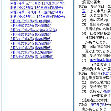
(変更の届出)
附則
(令和元年5月24日規則第54号)
第7条
受給者は、
附則
(令和3年3月30日規則第25号)
号
)
により市長に届
附則
(令和6年3月31日規則第24号)
(1)
氏名に変更が
附則
(令和6年11月29日規則第60号)
(2)
市の区域内に
別記様式第1号
(第3条関係)
(3)
受給者の疾病
別記様式第2号
(第4条関係)
共済組合の名称
別記様式第2号の2
(第4条関係)
(4)
社会保険各法
別記様式第3号
(第4条関係)
被保険者若しく
別記様式第4号
(第6条関係)
があつたとき。
別記様式第5号
(第7条関係)
(5)
国民健康保険
別記様式第6号
(第8条関係)
更があつたとき
別記様式第7号
(第10条関係)
(6)
受給者が国民
別記様式第8号
(第13条関係)
(7)
条例第4条第
(全部改正〔
(受給資格喪失の届
第8条
受給者
(
第2
旨を重度障害者医
(1)
市の区域内に
(2)
受給者が死亡
(3)
受給者が
条例
(全部改正〔
(受給者証の添付)
第9条
第7条
(
第3号
由があるときは、