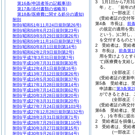
3
1月1日から7月3
第16条
(申請者等の記載事項)
年」と、「前年の
第17条
(添付書類の省略等)
(一部改正〔
第18条
(医療費に関する処分の通知)
(受給者証の交付等
附則
第4条
市長は、
前条
附則
(昭和51年11月24日規則第26号)
の規定の適用を受
附則
(昭和58年6月23日規則第23号)
という。)
に対し、
附則
(昭和59年9月29日規則第26号)
を交付するものと
附則
(昭和59年11月16日規則第27号)
2
受給者は、受給
附則
(昭和60年8月1日規則第14号)
3
市長は、
前条第1
附則
(昭和62年2月9日規則第2号)
用を受けようとす
附則
(平成7年3月31日規則第7号)
て)
医療費を支給し
附則
(平成10年7月31日規則第30号
る。
附則
(平成12年4月1日規則第16号)
(全部改正〔
附則
(平成13年7月12日規則第26号)
(受給者証の更新申
附則
(平成15年5月30日規則第37号)
第5条
受給者は、受
附則
(平成17年1月28日規則第14号)
申請書に
第3条第
附則
(平成18年7月14日規則第62号)
ができるときは、
附則
(平成20年3月28日規則第20号)
(全部改正〔
附則
(平成27年3月31日規則第20号)
(受給者証の再交付
附則
(平成27年7月24日規則第103号)
第6条
受給者は、
附則
(平成27年12月28日規則第132号)
う。)
を市長に提出
附則
(平成28年3月31日規則第71号)
2
受給者証を損傷
附則
(平成28年7月29日規則第110号)
3
受給者は、受給
附則
(平成30年3月27日規則第15号)
(一部改正〔
附則
(平成30年9月26日規則第54号)