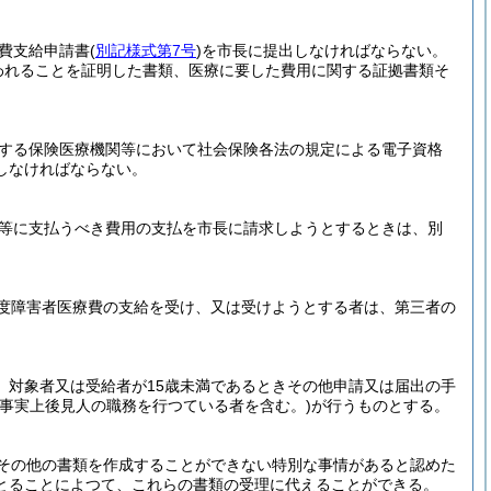
費支給申請書
(
別記様式第7号
)
を市長に提出しなければならない。
われることを証明した書類、医療に要した費用に関する証拠書類そ
する保険医療機関等において社会保険各法の規定による電子資格
しなければならない。
等に支払うべき費用の支払を市長に請求しようとするときは、別
度障害者医療費の支給を受け、又は受けようとする者は、第三者の
、対象者又は受給者が15歳未満であるときその他申請又は届出の手
(事実上後見人の職務を行つている者を含む。)
が行うものとする。
その他の書類を作成することができない特別な事情があると認めた
とることによつて、これらの書類の受理に代えることができる。