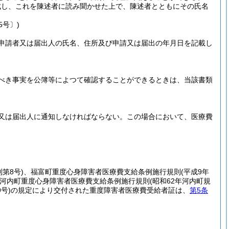
成し、これを陳述者に読み聞かせた上で、陳述者とともにその氏名
5号〕)
申請者又は届出人の氏名、住所及び申請又は届出の年月日を記載し
べき事実を公簿等によつて確認することができるときは、当該書類
又は届出人に通知しなければならない。
この場合において、医療費
第8号)
、福富町重度心身障害者医療費支給条例施行規則
(平成9年
河内町重度心身障害者医療費支給条例施行規則
(昭和62年河内町規
号)
の規定により交付された重度障害者医療費受給者証は、
第5条