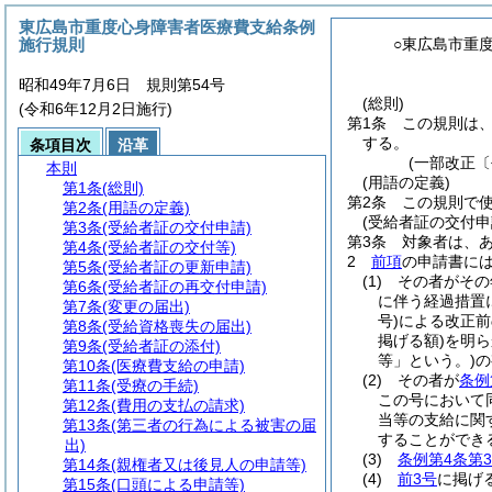
東広島市重度心身障害者医療費支給条例
施行規則
○東広島市重
昭和49年7月6日 規則第54号
(総則)
(令和6年12月2日施行)
第1条
この規則は
する。
条項目次
沿革
(一部改正〔
本則
(用語の定義)
第1条
(総則)
第2条
この規則で
第2条
(用語の定義)
(受給者証の交付申
第3条
(受給者証の交付申請)
第3条
対象者は、
第4条
(受給者証の交付等)
2
前項
の申請書に
第5条
(受給者証の更新申請)
(1)
その者がその
第6条
(受給者証の再交付申請)
に伴う経過措置
第7条
(変更の届出)
号)
による改正前
第8条
(受給資格喪失の届出)
掲げる額)
を明ら
第9条
(受給者証の添付)
等」という。)
の
第10条
(医療費支給の申請)
(2)
その者が
条例
第11条
(受療の手続)
この号において
第12条
(費用の支払の請求)
当等の支給に関
第13条
(第三者の行為による被害の届
することができ
出)
(3)
条例第4条第
第14条
(親権者又は後見人の申請等)
(4)
前3号
に掲げ
第15条
(口頭による申請等)