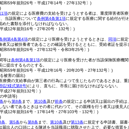
昭和59年規則26号・平成17年14号・27年132号〕)
)
第1項
の規定による医療費の支給を受けようとする者は、重度障害者医療
は、当該医療について
条例第4条第1項
に規定する医療に関する給付が行
認めた書類を添付しなければならない。
平成12年規則16号・27年20号・132号〕)
条例第4条第4項
の規定により医療を受けようとするときは、
同項
に規定
険者又は被扶養者であることの確認を受けるとともに、受給者証を提示
昭和59年規則26号・27年132号・令和3年25号〕)
)
関等は
条例第4条第1項
の規定により医療を受けた者が当該保険医療機関
長に提出するものとする。
昭和59年規則26号・平成12年16号・20年20号・27年132号〕)
る被害の届出)
医療費の支給事由が第三者の行為によつて生じたものであるときは、重
別記様式第8号
)
により、直ちに、市長に届け出なければならない。
平成27年規則132号〕)
の申請等)
条
から
第8条
まで、
第10条
及び
前条
の規定による申請又は届出の手続は
しない者であるときはその者に代わつて、その親権を行う者又は後見人
平成12年規則16号・17年14号・27年103号・132号〕)
)
3条
、
第5条
から
第8条
まで、
第10条
及び
第13条
に規定する申請書、届書
は届出人の口頭による陳述を当該職員に聴取させた上で、必要な措置を