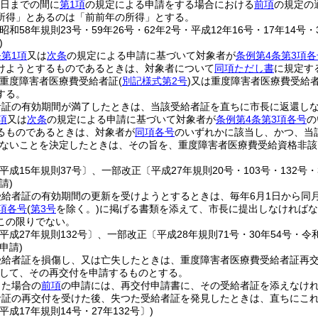
1日までの間に
第1項
の規定による申請をする場合における
前項
の規定の
所得」とあるのは「前前年の所得」とする。
昭和58年規則23号・59年26号・62年2号・平成12年16号・17年14号・
)
第1項
又は
次条
の規定による申請に基づいて対象者が
条例第4条第3項各
けようとするものであるときは、対象者について
同項ただし書
に規定す
重度障害者医療費受給者証
(
別記様式第2号
)
又は重度障害者医療費受給
する。
者証の有効期間が満了したときは、当該受給者証を直ちに市長に返還し
項
又は
次条
の規定による申請に基づいて対象者が
条例第4条第3項各号
の
るものであるときは、対象者が
同項各号
のいずれかに該当し、かつ、当
ないことを決定したときは、その旨を、重度障害者医療費受給資格非該
平成15年規則37号〕、一部改正〔平成27年規則20号・103号・132号・3
請)
給者証の有効期間の更新を受けようとするときは、毎年6月1日から同
2項各号
(
第3号
を除く。)
に掲げる書類を添えて、市長に提出しなければな
この限りでない。
平成27年規則132号〕、一部改正〔平成28年規則71号・30年54号・令和
申請)
受給者証を損傷し、又は亡失したときは、重度障害者医療費受給者証再
して、その再交付を申請するものとする。
した場合の
前項
の申請には、再交付申請書に、その受給者証を添えなけ
者証の再交付を受けた後、失つた受給者証を発見したときは、直ちにこ
平成17年規則14号・27年132号〕)