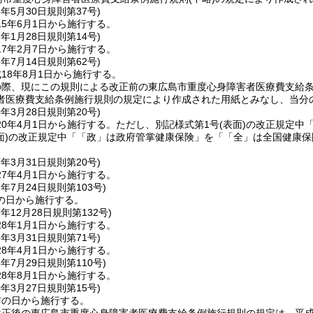
5年5月30日
規則第37号)
5年6月1日から施行する。
7年1月28日
規則第14号)
7年2月7日から施行する。
8年7月14日
規則第62号)
18年8月1日から施行する。
の際、現にこの規則による改正前の東広島市重度心身障害者医療費支給
者医療費支給条例施行規則の規定により作成された用紙とみなし、当分
0年3月28日
規則第20号)
0年4月1日から施行する。
ただし、別記様式第1号
(表面)
の改正規定中
面)
の改正規定中「「政」は政府管掌健康保険」を「「全」は全国健康保険
7年3月31日
規則第20号)
7年4月1日から施行する。
7年7月24日
規則第103号)
の日から施行する。
7年12月28日
規則第132号)
8年1月1日から施行する。
8年3月31日
規則第71号)
8年4月1日から施行する。
8年7月29日
規則第110号)
8年8月1日から施行する。
0年3月27日
規則第15号)
布の日から施行する。