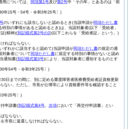
適用については、
同項第1号
及び
第2号
中「その年」とあるのは「前
30年15号・54号・令和3年25号〕)
号
のいずれにも該当しないと認めるとき
(当該申請が
同項ただし書
る特別の事情があると認めるとき)
は、当該対象者
(以下「受給者」
者証
(精神)
(
別記様式第2号の2
)
(以下これらを「受給者証」という。)
なければならない。
いずれかに該当すると認めて
(当該申請が
同項ただし書
の規定の適
該対象者について
同項ただし書
に規定する特別の事情がないと認め
当通知書
(
別記様式第3号
)
により、当該対象者に通知するものとす
0年54号・令和3年25号〕)
月30日までの間に、別に定める重度障害者医療費受給者証資格更新
らない。
ただし、市長が公簿等により資格要件等を確認すること
3年25号〕)
交付申請書
(
別記様式第4号
。
次項
において「再交付申請書」とい
ればならない。
れを市長に返還しなければならない。