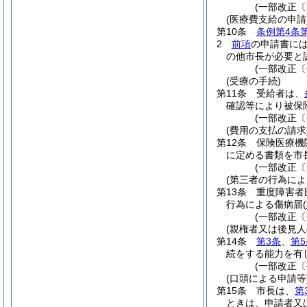
(一部改正〔
(医療費支給の申請
第10条
条例第4条
2
前項
の申請書に
の他市長が必要と
(一部改正〔
(受療の手続)
第11条
受給者は、
確認等により被保
(一部改正〔
(費用の支払の請求
第12条
保険医療機
に定める書類を市
(一部改正〔
(第三者の行為によ
第13条
重度障害者
行為による傷病届
(
(一部改正〔
(親権者又は後見人
第14条
第3条
、
第5
続をする能力を有
(一部改正〔
(口頭による申請等
第15条
市長は、
第
ときは、申請者又