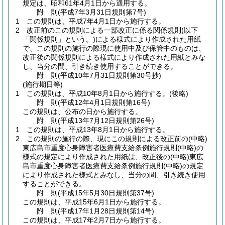
規定は、昭和61年4月1日から適用する。
附
則
(平成7年3月31日
規則第7号)
1
この規則は、平成7年4月1日から施行する。
2
改正前のこの規則による一部改正に係る関係規則
(以下
「関係規則」という。)
による様式により作成された用紙
で、この規則の施行の際現に使用中及び保管中のものは、
改正後の関係規則による様式により作成された用紙とみな
し、当分の間、引き続き使用することができる。
附
則
(平成10年7月31日
規則第30号
抄)
(施行期日等)
1
この規則は、平成10年8月1日から施行する。
(後略)
附
則
(平成12年4月1日
規則第16号)
この規則は、公布の日から施行する。
附
則
(平成13年7月12日
規則第26号)
1
この規則は、平成13年8月1日から施行する。
2
この規則の施行の際、現にこの規則による改正前の
(中略)
東広島市重度心身障害者医療費支給条例施行規則
(中略)
の
様式の規定により作成された用紙は、改正後の
(中略)
東広
島市重度心身障害者医療費支給条例施行規則
(中略)
の規定
により作成された様式とみなし、当分の間、引き続き使用
することができる。
附
則
(平成15年5月30日
規則第37号)
この規則は、平成15年6月1日から施行する。
附
則
(平成17年1月28日
規則第14号)
この規則は、平成17年2月7日から施行する。