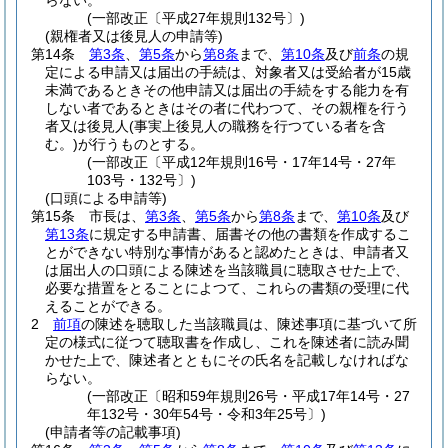
らない。
(一部改正〔平成27年規則132号〕)
(親権者又は後見人の申請等)
第14条
第3条
、
第5条
から
第8条
まで、
第10条
及び
前条
の規
定による申請又は届出の手続は、対象者又は受給者が15歳
未満であるときその他申請又は届出の手続をする能力を有
しない者であるときはその者に代わつて、その親権を行う
者又は後見人
(事実上後見人の職務を行つている者を含
む。)
が行うものとする。
(一部改正〔平成12年規則16号・17年14号・27年
103号・132号〕)
(口頭による申請等)
第15条
市長は、
第3条
、
第5条
から
第8条
まで、
第10条
及び
第13条
に規定する申請書、届書その他の書類を作成するこ
とができない特別な事情があると認めたときは、申請者又
は届出人の口頭による陳述を当該職員に聴取させた上で、
必要な措置をとることによつて、これらの書類の受理に代
えることができる。
2
前項
の陳述を聴取した当該職員は、陳述事項に基づいて所
定の様式に従つて聴取書を作成し、これを陳述者に読み聞
かせた上で、陳述者とともにその氏名を記載しなければな
らない。
(一部改正〔昭和59年規則26号・平成17年14号・27
年132号・30年54号・令和3年25号〕)
(申請者等の記載事項)