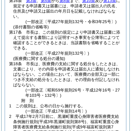
第16条
第3条
、
第5条
から
第8条
まで、
第10条
及び
第13条
に
規定する申請書又は届書には、申請者又は届出人の氏名、
住所及び申請又は届出の年月日を記載しなければならな
い。
(一部改正〔平成27年規則132号・令和3年25号〕)
(添付書類の省略等)
第17条
市長は、この規則の規定により申請書又は届書に添
えて提出する書類により証明すべき事実を公簿等によつて
確認することができるときは、当該書類を省略することが
できる。
(一部改正〔平成27年規則132号〕)
(医療費に関する処分の通知)
第18条
市長は、医療費の支給に関する処分をしたときは、
文書により、その内容を申請者又は届出人に通知しなけれ
ばならない。
この場合において、医療費の全部又は一部に
つき不支給の処分をしたときは、その理由を付記しなけれ
ばならない。
(一部改正〔昭和59年規則26号・平成12年16号・27
年103号・132号〕)
附
則
1
この規則は、公布の日から施行する。
(一部改正〔平成17年規則14号〕)
2
平成17年2月7日前に、黒瀬町重度心身障害者医療費支給
条例施行規則
(平成3年黒瀬町規則第8号)
、福富町重度心身
障害者医療費支給条例施行規則
(平成9年福富町規則第7