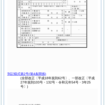
別記様式第2号
(第4条関係)
(全部改正〔平成18年規則62号〕、一部改正〔平成
27年規則103号・132号・令和元年54号・3年25
号〕)