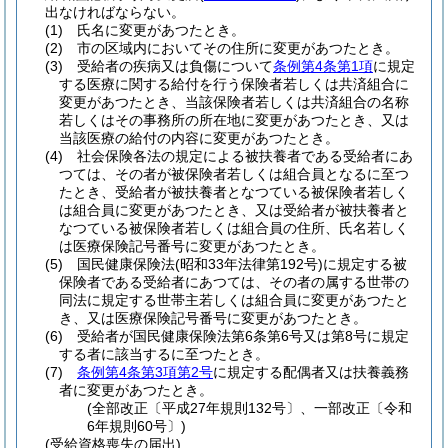
出なければならない。
(1)
氏名に変更があつたとき。
(2)
市の区域内においてその住所に変更があつたとき。
(3)
受給者の疾病又は負傷について
条例第4条第1項
に規定
する医療に関する給付を行う保険者若しくは共済組合に
変更があつたとき、当該保険者若しくは共済組合の名称
若しくはその事務所の所在地に変更があつたとき、又は
当該医療の給付の内容に変更があつたとき。
(4)
社会保険各法の規定による被扶養者である受給者にあ
つては、その者が被保険者若しくは組合員となるに至つ
たとき、受給者が被扶養者となつている被保険者若しく
は組合員に変更があつたとき、又は受給者が被扶養者と
なつている被保険者若しくは組合員の住所、氏名若しく
は医療保険記号番号に変更があつたとき。
(5)
国民健康保険法
(昭和33年法律第192号)
に規定する被
保険者である受給者にあつては、その者の属する世帯の
同法に規定する世帯主若しくは組合員に変更があつたと
き、又は医療保険記号番号に変更があつたとき。
(6)
受給者が国民健康保険法第6条第6号又は第8号に規定
する者に該当するに至つたとき。
(7)
条例第4条第3項第2号
に規定する配偶者又は扶養義務
者に変更があつたとき。
(全部改正〔平成27年規則132号〕、一部改正〔令和
6年規則60号〕)
(受給資格喪失の届出)