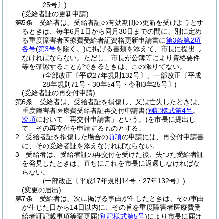
25号〕)
(受給者証の更新申請)
第5条
受給者は、受給者証の有効期間の更新を受けようとす
るときは、毎年6月1日から同月30日までの間に、別に定め
る重度障害者医療費受給者証資格更新申請書に
第3条第2項
各号
(
第3号
を除く。)
に掲げる書類を添えて、市長に提出し
なければならない。
ただし、市長が公簿等により資格要件
等を確認することができるときは、この限りでない。
(全部改正〔平成27年規則132号〕、一部改正〔平成
28年規則71号・30年54号・令和3年25号〕)
(受給者証の再交付申請)
第6条
受給者は、受給者証を損傷し、又は亡失したときは、
重度障害者医療費受給者証再交付申請書
(
別記様式第4号
。
次項
において「再交付申請書」という。)
を市長に提出し
て、その再交付を申請するものとする。
2
受給者証を損傷した場合の
前項
の申請には、再交付申請書
に、その受給者証を添えなければならない。
3
受給者は、受給者証の再交付を受けた後、失つた受給者証
を発見したときは、直ちにこれを市長に返還しなければな
らない。
(一部改正〔平成17年規則14号・27年132号〕)
(変更の届出)
第7条
受給者は、次に掲げる事由が生じたときは、その事由
が生じた日から14日以内に、その旨を重度障害者医療費受
給者証記載事項等変更届
(
別記様式第5号
)
により市長に届け