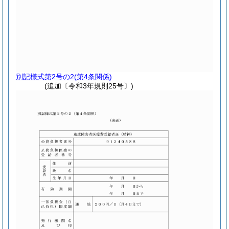
別記様式第2号の2
(第4条関係)
(追加〔令和3年規則25号〕)