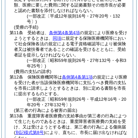
類、医療に要した費用に関する証拠書類その他市長が必要
と認めた書類を添付しなければならない。
(一部改正〔平成12年規則16号・27年20号・132
号〕)
(受療の手続)
第11条
受給者は、
条例第4条第4項
の規定により医療を受け
ようとするときは、
同項
に規定する保険医療機関等におい
て社会保険各法の規定による電子資格確認等により被保険
者又は被扶養者であることの確認を受けるとともに、受給
者証を提示しなければならない。
(一部改正〔昭和59年規則26号・27年132号・令和3
年25号〕)
(費用の支払の請求)
第12条
保険医療機関等は
条例第4条第1項
の規定により医療
を受けた者が当該保険医療機関等に支払うべき費用の支払
を市長に請求しようとするときは、別に定める書類を市長
に提出するものとする。
(一部改正〔昭和59年規則26号・平成12年16号・20
年20号・27年132号〕)
(第三者の行為による被害の届出)
第13条
重度障害者医療費の支給事由が第三者の行為によつ
て生じたものであるときは、重度障害者医療費の支給を受
け、又は受けようとする者は、第三者の行為による傷病届
(
別記様式第8号
)
により、直ちに、市長に届け出なければな