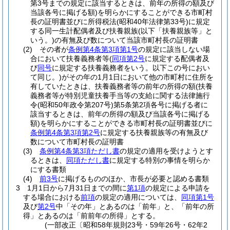
第3号までの規定に該当するときは、前年の所得の額及び
当該各号に掲げる額)
を明らかにすることができる市町村
長の証明書並びに所得税法
(昭和40年法律第33号)
に規定
する同一生計配偶者及び扶養親族
(以下「扶養親族等」と
いう。)
の有無及び数について当該市町村長の証明書
(2)
その者が
条例第4条第3項第1号
の規定に該当しない場
合において扶養義務者等
(
同項第2号
に規定する配偶者及
び
同号
に規定する扶養義務者をいう。以下この号におい
て同じ。)
がその年の1月1日において他の市町村に住所を
有していたときは、扶養義務者等の前年の所得の額
(扶養
義務者等が特別児童扶養手当等の支給に関する法律施行
令
(昭和50年政令第207号)
第5条第2項各号に掲げる者に
該当するときは、前年の所得の額及び当該各号に掲げる
額)
を明らかにすることができる市町村長の証明書並びに
条例第4条第3項第2号
に規定する扶養親族等の有無及び
数について市町村長の証明書
(3)
条例第4条第3項ただし書
の規定の適用を受けようとす
るときは、
同項ただし書
に規定する特別の事情を明らか
にする書類
(4)
前3号
に掲げるもののほか、市長が必要と認める書類
3
1月1日から7月31日までの間に
第1項
の規定による申請を
する場合における
前項
の規定の適用については、
同項第1号
及び
第2号
中「その年」とあるのは「前年」と、「前年の所
得」とあるのは「前前年の所得」とする。
(一部改正〔昭和58年規則23号・59年26号・62年2