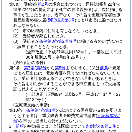
第8条
受給者
(
第2号
の場合にあつては、戸籍法
(昭和22年法
律第224号)
の規定による死亡の届出義務者)
は、次に掲げる
事由が生じたときは、遅滞なく、その旨を重度障害者医療
費受給資格喪失届
(
別記様式第6号
)
により市長に届け出なけ
ればならない。
(1)
市の区域内に住所を有しなくなつたとき。
(2)
受給者が死亡したとき。
(3)
受給者が
条例第3条第2項各号
に掲げる者のいずれかに
該当することとなったとき。
(全部改正〔平成27年規則132号〕、一部改正〔平成
30年規則15号・令和3年25号〕)
(受給者証の添付)
第9条
第7条
(
第3号
から
第5号
までを除く。)
又は
前条
の規定
による届出には、受給者証を添えなければならない。
ただ
し、受給者証を添えることができない理由があるときは、
その旨を明らかにすることができる申立書をもつて受給者
証に代えることができる。
(一部改正〔昭和59年規則26号・平成17年14号・27
年132号〕)
(医療費支給の申請)
第10条
条例第4条第1項
の規定による医療費の支給を受けよ
うとする者は、重度障害者医療費支給申請書
(
別記様式第7
号
)
を市長に提出しなければならない。
2
前項
の申請書には、当該医療について
条例第4条第1項
に
規定する医療に関する給付が行われることを証明した書