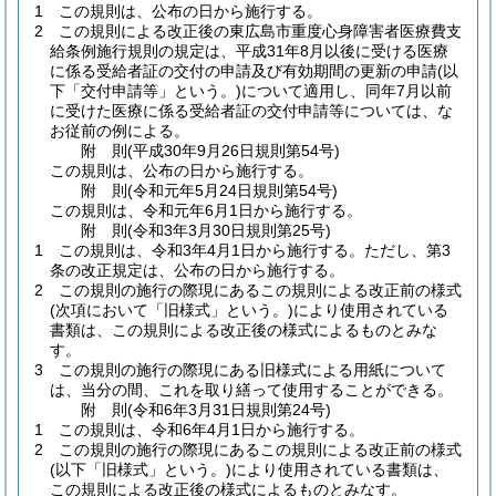
1
この規則は、公布の日から施行する。
2
この規則による改正後の東広島市重度心身障害者医療費支
給条例施行規則の規定は、平成31年8月以後に受ける医療
に係る受給者証の交付の申請及び有効期間の更新の申請
(以
下「交付申請等」という。)
について適用し、同年7月以前
に受けた医療に係る受給者証の交付申請等については、な
お従前の例による。
附
則
(平成30年9月26日
規則第54号)
この規則は、公布の日から施行する。
附
則
(令和元年5月24日
規則第54号)
この規則は、令和元年6月1日から施行する。
附
則
(令和3年3月30日
規則第25号)
1
この規則は、令和3年4月1日から施行する。
ただし、第3
条の改正規定は、公布の日から施行する。
2
この規則の施行の際現にあるこの規則による改正前の様式
(次項において「旧様式」という。)
により使用されている
書類は、この規則による改正後の様式によるものとみな
す。
3
この規則の施行の際現にある旧様式による用紙について
は、当分の間、これを取り繕って使用することができる。
附
則
(令和6年3月31日
規則第24号)
1
この規則は、令和6年4月1日から施行する。
2
この規則の施行の際現にあるこの規則による改正前の様式
(以下「旧様式」という。)
により使用されている書類は、
この規則による改正後の様式によるものとみなす。