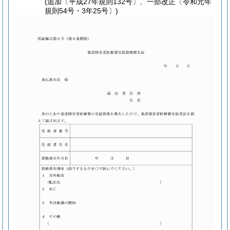
(追加〔平成27年規則132号〕、一部改正〔令和元年
規則54号・3年25号〕)