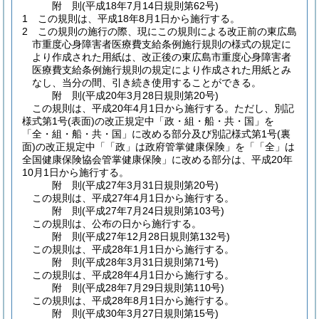
附
則
(平成18年7月14日
規則第62号)
1
この規則は、平成18年8月1日から施行する。
2
この規則の施行の際、現にこの規則による改正前の東広島
市重度心身障害者医療費支給条例施行規則の様式の規定に
より作成された用紙は、改正後の東広島市重度心身障害者
医療費支給条例施行規則の規定により作成された用紙とみ
なし、当分の間、引き続き使用することができる。
附
則
(平成20年3月28日
規則第20号)
この規則は、平成20年4月1日から施行する。
ただし、別記
様式第1号
(表面)
の改正規定中「政・組・船・共・国」を
「全・組・船・共・国」に改める部分及び別記様式第1号
(裏
面)
の改正規定中「「政」は政府管掌健康保険」を「「全」は
全国健康保険協会管掌健康保険」に改める部分は、平成20年
10月1日から施行する。
附
則
(平成27年3月31日
規則第20号)
この規則は、平成27年4月1日から施行する。
附
則
(平成27年7月24日
規則第103号)
この規則は、公布の日から施行する。
附
則
(平成27年12月28日
規則第132号)
この規則は、平成28年1月1日から施行する。
附
則
(平成28年3月31日
規則第71号)
この規則は、平成28年4月1日から施行する。
附
則
(平成28年7月29日
規則第110号)
この規則は、平成28年8月1日から施行する。
附
則
(平成30年3月27日
規則第15号)