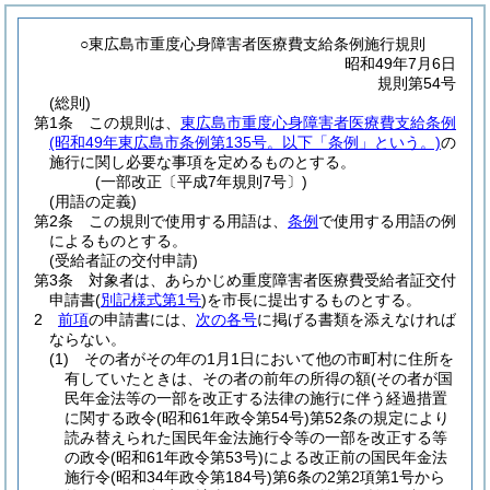
○東広島市重度心身障害者医療費支給条例施行規則
昭和49年7月6日
規則第54号
(総則)
第1条
この規則は、
東広島市重度心身障害者医療費支給条例
(昭和49年東広島市条例第135号。以下「条例」という。)
の
施行に関し必要な事項を定めるものとする。
(一部改正〔平成7年規則7号〕)
(用語の定義)
第2条
この規則で使用する用語は、
条例
で使用する用語の例
によるものとする。
(受給者証の交付申請)
第3条
対象者は、あらかじめ重度障害者医療費受給者証交付
申請書
(
別記様式第1号
)
を市長に提出するものとする。
2
前項
の申請書には、
次の各号
に掲げる書類を添えなければ
ならない。
(1)
その者がその年の1月1日において他の市町村に住所を
有していたときは、その者の前年の所得の額
(その者が国
民年金法等の一部を改正する法律の施行に伴う経過措置
に関する政令
(昭和61年政令第54号)
第52条の規定により
読み替えられた国民年金法施行令等の一部を改正する等
の政令
(昭和61年政令第53号)
による改正前の国民年金法
施行令
(昭和34年政令第184号)
第6条の2第2項第1号から