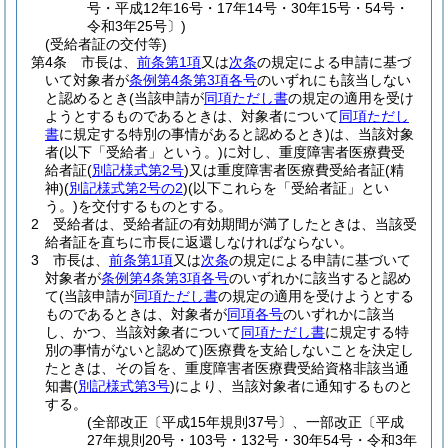
号・平成12年16号・17年14号・30年15号・54号・
令和3年25号〕)
(受給者証の交付等)
第4条
市長は、
前条第1項
又は
次条
の規定による申請に基づ
いて対象者が
条例第4条第3項各号
のいずれにも該当しない
と認めるとき
(当該申請が
同項ただし書
の規定の適用を受け
ようとするものであるときは、対象者について
同項ただし
書
に規定する特別の事情があると認めるとき)
は、当該対象
者
(以下「受給者」という。)
に対し、重度障害者医療費受
給者証
(
別記様式第2号
)
又は重度障害者医療費受給者証
(精
神)
(
別記様式第2号の2
)
(以下これらを「受給者証」とい
う。)
を交付するものとする。
2
受給者は、受給者証の有効期間が満了したときは、当該受
給者証を直ちに市長に返還しなければならない。
3
市長は、
前条第1項
又は
次条
の規定による申請に基づいて
対象者が
条例第4条第3項各号
のいずれかに該当すると認め
て
(当該申請が
同項ただし書
の規定の適用を受けようとする
ものであるときは、対象者が
同項各号
のいずれかに該当
し、かつ、当該対象者について
同項ただし書
に規定する特
別の事情がないと認めて)
医療費を支給しないことを決定し
たときは、その旨を、重度障害者医療費受給資格非該当通
知書
(
別記様式第3号
)
により、当該対象者に通知するものと
する。
(全部改正〔平成15年規則37号〕、一部改正〔平成
27年規則20号・103号・132号・30年54号・令和3年