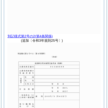
別記様式第2号の2
(第4条関係)
(追加〔令和3年規則25号〕)