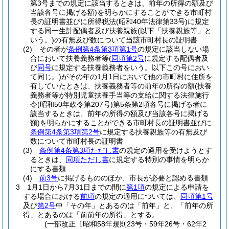
第3号までの規定に該当するときは、前年の所得の額及び
当該各号に掲げる額)
を明らかにすることができる市町村
長の証明書並びに所得税法
(昭和40年法律第33号)
に規定
する同一生計配偶者及び扶養親族
(以下「扶養親族等」と
いう。)
の有無及び数について当該市町村長の証明書
(2)
その者が
条例第4条第3項第1号
の規定に該当しない場
合において扶養義務者等
(
同項第2号
に規定する配偶者及
び
同号
に規定する扶養義務者をいう。以下この号におい
て同じ。)
がその年の1月1日において他の市町村に住所を
有していたときは、扶養義務者等の前年の所得の額
(扶養
義務者等が特別児童扶養手当等の支給に関する法律施行
令
(昭和50年政令第207号)
第5条第2項各号に掲げる者に
該当するときは、前年の所得の額及び当該各号に掲げる
額)
を明らかにすることができる市町村長の証明書並びに
条例第4条第3項第2号
に規定する扶養親族等の有無及び
数について市町村長の証明書
(3)
条例第4条第3項ただし書
の規定の適用を受けようとす
るときは、
同項ただし書
に規定する特別の事情を明らか
にする書類
(4)
前3号
に掲げるもののほか、市長が必要と認める書類
3
1月1日から7月31日までの間に
第1項
の規定による申請を
する場合における
前項
の規定の適用については、
同項第1号
及び
第2号
中「その年」とあるのは「前年」と、「前年の所
得」とあるのは「前前年の所得」とする。
(一部改正〔昭和58年規則23号・59年26号・62年2