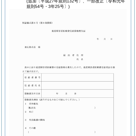
(追加〔平成27年規則132号〕、一部改正〔令和元年
規則54号・3年25号〕)