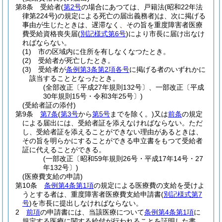
第8条
受給者
(
第2号
の場合にあつては、戸籍法
(昭和22年法
律第224号)
の規定による死亡の届出義務者)
は、次に掲げる
事由が生じたときは、遅滞なく、その旨を重度障害者医療
費受給資格喪失届
(
別記様式第6号
)
により市長に届け出なけ
ればならない。
(1)
市の区域内に住所を有しなくなつたとき。
(2)
受給者が死亡したとき。
(3)
受給者が
条例第3条第2項各号
に掲げる者のいずれかに
該当することとなったとき。
(全部改正〔平成27年規則132号〕、一部改正〔平成
30年規則15号・令和3年25号〕)
(受給者証の添付)
第9条
第7条
(
第3号
から
第5号
までを除く。)
又は
前条
の規定
による届出には、受給者証を添えなければならない。
ただ
し、受給者証を添えることができない理由があるときは、
その旨を明らかにすることができる申立書をもつて受給者
証に代えることができる。
(一部改正〔昭和59年規則26号・平成17年14号・27
年132号〕)
(医療費支給の申請)
第10条
条例第4条第1項
の規定による医療費の支給を受けよ
うとする者は、重度障害者医療費支給申請書
(
別記様式第7
号
)
を市長に提出しなければならない。
2
前項
の申請書には、当該医療について
条例第4条第1項
に
規定する医療に関する給付が行われることを証明した書