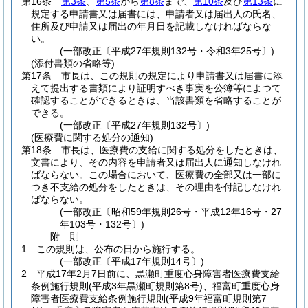
第16条
第3条
、
第5条
から
第8条
まで、
第10条
及び
第13条
に
規定する申請書又は届書には、申請者又は届出人の氏名、
住所及び申請又は届出の年月日を記載しなければならな
い。
(一部改正〔平成27年規則132号・令和3年25号〕)
(添付書類の省略等)
第17条
市長は、この規則の規定により申請書又は届書に添
えて提出する書類により証明すべき事実を公簿等によつて
確認することができるときは、当該書類を省略することが
できる。
(一部改正〔平成27年規則132号〕)
(医療費に関する処分の通知)
第18条
市長は、医療費の支給に関する処分をしたときは、
文書により、その内容を申請者又は届出人に通知しなけれ
ばならない。
この場合において、医療費の全部又は一部に
つき不支給の処分をしたときは、その理由を付記しなけれ
ばならない。
(一部改正〔昭和59年規則26号・平成12年16号・27
年103号・132号〕)
附
則
1
この規則は、公布の日から施行する。
(一部改正〔平成17年規則14号〕)
2
平成17年2月7日前に、黒瀬町重度心身障害者医療費支給
条例施行規則
(平成3年黒瀬町規則第8号)
、福富町重度心身
障害者医療費支給条例施行規則
(平成9年福富町規則第7