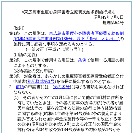
○東広島市重度心身障害者医療費支給条例施行規則
昭和49年7月6日
規則第54号
(総則)
第1条
この規則は、
東広島市重度心身障害者医療費支給条例
(昭和49年東広島市条例第135号。以下「条例」という。)
の
施行に関し必要な事項を定めるものとする。
(一部改正〔平成7年規則7号〕)
(用語の定義)
第2条
この規則で使用する用語は、
条例
で使用する用語の例
によるものとする。
(受給者証の交付申請)
第3条
対象者は、あらかじめ重度障害者医療費受給者証交付
申請書
(
別記様式第1号
)
を市長に提出するものとする。
2
前項
の申請書には、
次の各号
に掲げる書類を添えなければ
ならない。
(1)
その者がその年の1月1日において他の市町村に住所を
有していたときは、その者の前年の所得の額
(その者が国
民年金法等の一部を改正する法律の施行に伴う経過措置
に関する政令
(昭和61年政令第54号)
第52条の規定により
読み替えられた国民年金法施行令等の一部を改正する等
の政令
(昭和61年政令第53号)
による改正前の国民年金法
施行令
(昭和34年政令第184号)
第6条の2第2項第1号から