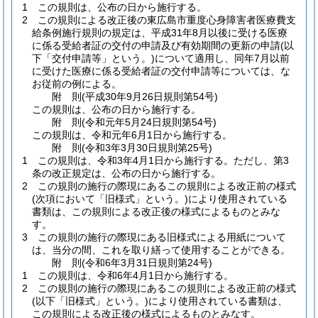
1
この規則は、公布の日から施行する。
2
この規則による改正後の東広島市重度心身障害者医療費支
給条例施行規則の規定は、平成31年8月以後に受ける医療
に係る受給者証の交付の申請及び有効期間の更新の申請
(以
下「交付申請等」という。)
について適用し、同年7月以前
に受けた医療に係る受給者証の交付申請等については、な
お従前の例による。
附
則
(平成30年9月26日
規則第54号)
この規則は、公布の日から施行する。
附
則
(令和元年5月24日
規則第54号)
この規則は、令和元年6月1日から施行する。
附
則
(令和3年3月30日
規則第25号)
1
この規則は、令和3年4月1日から施行する。
ただし、第3
条の改正規定は、公布の日から施行する。
2
この規則の施行の際現にあるこの規則による改正前の様式
(次項において「旧様式」という。)
により使用されている
書類は、この規則による改正後の様式によるものとみな
す。
3
この規則の施行の際現にある旧様式による用紙について
は、当分の間、これを取り繕って使用することができる。
附
則
(令和6年3月31日
規則第24号)
1
この規則は、令和6年4月1日から施行する。
2
この規則の施行の際現にあるこの規則による改正前の様式
(以下「旧様式」という。)
により使用されている書類は、
この規則による改正後の様式によるものとみなす。