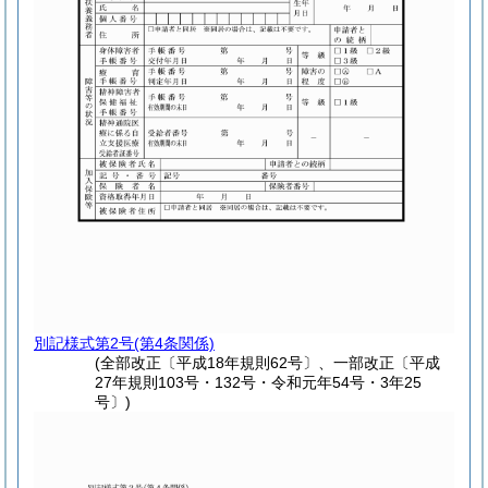
別記様式第2号
(第4条関係)
(全部改正〔平成18年規則62号〕、一部改正〔平成
27年規則103号・132号・令和元年54号・3年25
号〕)