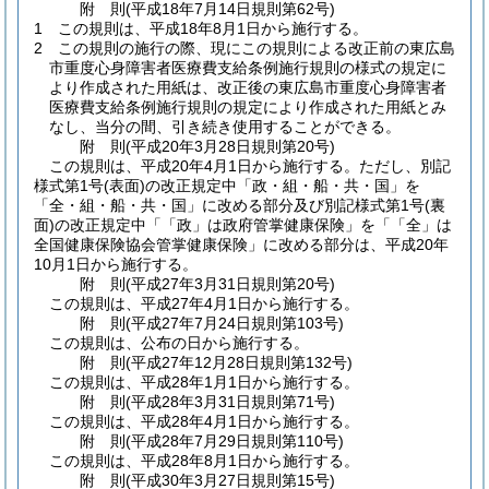
附
則
(平成18年7月14日
規則第62号)
1
この規則は、平成18年8月1日から施行する。
2
この規則の施行の際、現にこの規則による改正前の東広島
市重度心身障害者医療費支給条例施行規則の様式の規定に
より作成された用紙は、改正後の東広島市重度心身障害者
医療費支給条例施行規則の規定により作成された用紙とみ
なし、当分の間、引き続き使用することができる。
附
則
(平成20年3月28日
規則第20号)
この規則は、平成20年4月1日から施行する。
ただし、別記
様式第1号
(表面)
の改正規定中「政・組・船・共・国」を
「全・組・船・共・国」に改める部分及び別記様式第1号
(裏
面)
の改正規定中「「政」は政府管掌健康保険」を「「全」は
全国健康保険協会管掌健康保険」に改める部分は、平成20年
10月1日から施行する。
附
則
(平成27年3月31日
規則第20号)
この規則は、平成27年4月1日から施行する。
附
則
(平成27年7月24日
規則第103号)
この規則は、公布の日から施行する。
附
則
(平成27年12月28日
規則第132号)
この規則は、平成28年1月1日から施行する。
附
則
(平成28年3月31日
規則第71号)
この規則は、平成28年4月1日から施行する。
附
則
(平成28年7月29日
規則第110号)
この規則は、平成28年8月1日から施行する。
附
則
(平成30年3月27日
規則第15号)