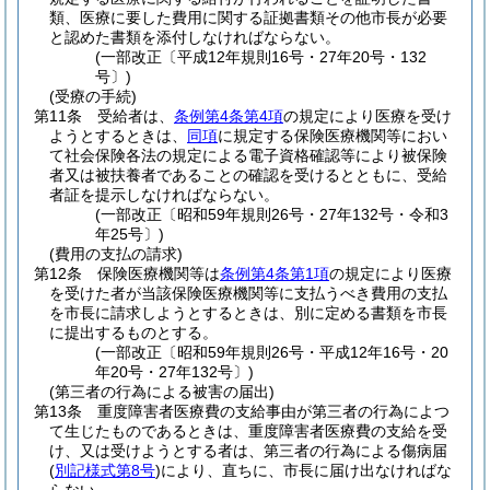
類、医療に要した費用に関する証拠書類その他市長が必要
と認めた書類を添付しなければならない。
(一部改正〔平成12年規則16号・27年20号・132
号〕)
(受療の手続)
第11条
受給者は、
条例第4条第4項
の規定により医療を受け
ようとするときは、
同項
に規定する保険医療機関等におい
て社会保険各法の規定による電子資格確認等により被保険
者又は被扶養者であることの確認を受けるとともに、受給
者証を提示しなければならない。
(一部改正〔昭和59年規則26号・27年132号・令和3
年25号〕)
(費用の支払の請求)
第12条
保険医療機関等は
条例第4条第1項
の規定により医療
を受けた者が当該保険医療機関等に支払うべき費用の支払
を市長に請求しようとするときは、別に定める書類を市長
に提出するものとする。
(一部改正〔昭和59年規則26号・平成12年16号・20
年20号・27年132号〕)
(第三者の行為による被害の届出)
第13条
重度障害者医療費の支給事由が第三者の行為によつ
て生じたものであるときは、重度障害者医療費の支給を受
け、又は受けようとする者は、第三者の行為による傷病届
(
別記様式第8号
)
により、直ちに、市長に届け出なければな