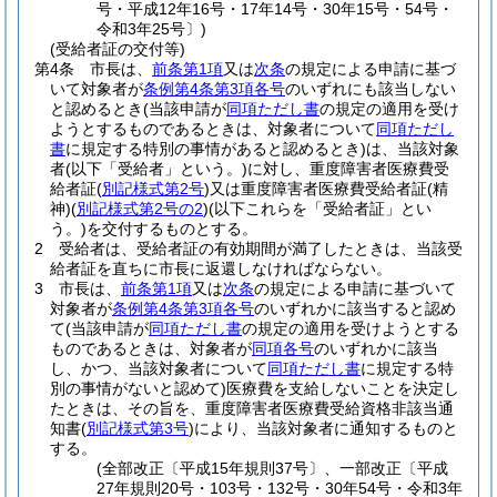
号・平成12年16号・17年14号・30年15号・54号・
令和3年25号〕)
(受給者証の交付等)
第4条
市長は、
前条第1項
又は
次条
の規定による申請に基づ
いて対象者が
条例第4条第3項各号
のいずれにも該当しない
と認めるとき
(当該申請が
同項ただし書
の規定の適用を受け
ようとするものであるときは、対象者について
同項ただし
書
に規定する特別の事情があると認めるとき)
は、当該対象
者
(以下「受給者」という。)
に対し、重度障害者医療費受
給者証
(
別記様式第2号
)
又は重度障害者医療費受給者証
(精
神)
(
別記様式第2号の2
)
(以下これらを「受給者証」とい
う。)
を交付するものとする。
2
受給者は、受給者証の有効期間が満了したときは、当該受
給者証を直ちに市長に返還しなければならない。
3
市長は、
前条第1項
又は
次条
の規定による申請に基づいて
対象者が
条例第4条第3項各号
のいずれかに該当すると認め
て
(当該申請が
同項ただし書
の規定の適用を受けようとする
ものであるときは、対象者が
同項各号
のいずれかに該当
し、かつ、当該対象者について
同項ただし書
に規定する特
別の事情がないと認めて)
医療費を支給しないことを決定し
たときは、その旨を、重度障害者医療費受給資格非該当通
知書
(
別記様式第3号
)
により、当該対象者に通知するものと
する。
(全部改正〔平成15年規則37号〕、一部改正〔平成
27年規則20号・103号・132号・30年54号・令和3年