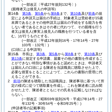
らない。
(一部改正〔平成27年規則132号〕)
(親権者又は後見人の申請等)
第14条
第3条
、
第5条
から
第8条
まで、
第10条
及び
前条
の規
定による申請又は届出の手続は、対象者又は受給者が15歳
未満であるときその他申請又は届出の手続をする能力を有
しない者であるときはその者に代わつて、その親権を行う
者又は後見人
(事実上後見人の職務を行つている者を含
む。)
が行うものとする。
(一部改正〔平成12年規則16号・17年14号・27年
103号・132号〕)
(口頭による申請等)
第15条
市長は、
第3条
、
第5条
から
第8条
まで、
第10条
及び
第13条
に規定する申請書、届書その他の書類を作成するこ
とができない特別な事情があると認めたときは、申請者又
は届出人の口頭による陳述を当該職員に聴取させた上で、
必要な措置をとることによつて、これらの書類の受理に代
えることができる。
2
前項
の陳述を聴取した当該職員は、陳述事項に基づいて所
定の様式に従つて聴取書を作成し、これを陳述者に読み聞
かせた上で、陳述者とともにその氏名を記載しなければな
らない。
(一部改正〔昭和59年規則26号・平成17年14号・27
年132号・30年54号・令和3年25号〕)
(申請者等の記載事項)