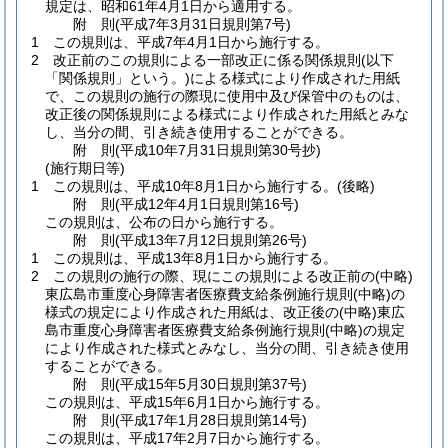
規定は、昭和61年4月1日から適用する。
附
則
(平成7年3月31日
規則第7号)
1
この規則は、平成7年4月1日から施行する。
2
改正前のこの規則による一部改正に係る関係規則
(以下
「関係規則」という。)
による様式により作成された用紙
で、この規則の施行の際現に使用中及び保管中のものは、
改正後の関係規則による様式により作成された用紙とみな
し、当分の間、引き続き使用することができる。
附
則
(平成10年7月31日
規則第30号
抄)
(施行期日等)
1
この規則は、平成10年8月1日から施行する。
(後略)
附
則
(平成12年4月1日
規則第16号)
この規則は、公布の日から施行する。
附
則
(平成13年7月12日
規則第26号)
1
この規則は、平成13年8月1日から施行する。
2
この規則の施行の際、現にこの規則による改正前の
(中略)
東広島市重度心身障害者医療費支給条例施行規則
(中略)
の
様式の規定により作成された用紙は、改正後の
(中略)
東広
島市重度心身障害者医療費支給条例施行規則
(中略)
の規定
により作成された様式とみなし、当分の間、引き続き使用
することができる。
附
則
(平成15年5月30日
規則第37号)
この規則は、平成15年6月1日から施行する。
附
則
(平成17年1月28日
規則第14号)
この規則は、平成17年2月7日から施行する。