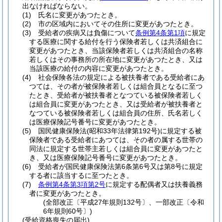
出なければならない。
(1)
氏名に変更があつたとき。
(2)
市の区域内においてその住所に変更があつたとき。
(3)
受給者の疾病又は負傷について
条例第4条第1項
に規定
する医療に関する給付を行う保険者若しくは共済組合に
変更があつたとき、当該保険者若しくは共済組合の名称
若しくはその事務所の所在地に変更があつたとき、又は
当該医療の給付の内容に変更があつたとき。
(4)
社会保険各法の規定による被扶養者である受給者にあ
つては、その者が被保険者若しくは組合員となるに至つ
たとき、受給者が被扶養者となつている被保険者若しく
は組合員に変更があつたとき、又は受給者が被扶養者と
なつている被保険者若しくは組合員の住所、氏名若しく
は医療保険記号番号に変更があつたとき。
(5)
国民健康保険法
(昭和33年法律第192号)
に規定する被
保険者である受給者にあつては、その者の属する世帯の
同法に規定する世帯主若しくは組合員に変更があつたと
き、又は医療保険記号番号に変更があつたとき。
(6)
受給者が国民健康保険法第6条第6号又は第8号に規定
する者に該当するに至つたとき。
(7)
条例第4条第3項第2号
に規定する配偶者又は扶養義務
者に変更があつたとき。
(全部改正〔平成27年規則132号〕、一部改正〔令和
6年規則60号〕)
(受給資格喪失の届出)